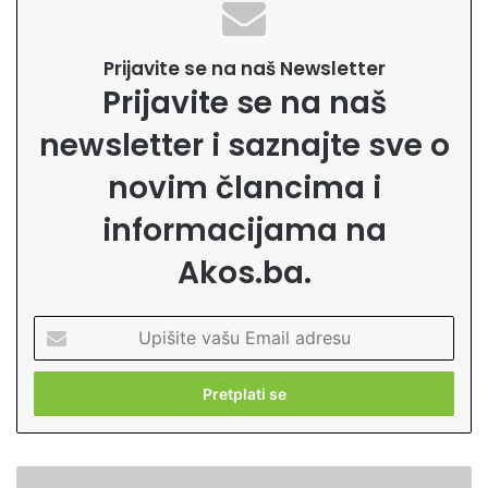
Prijavite se na naš Newsletter
Prijavite se na naš
newsletter i saznajte sve o
novim člancima i
informacijama na
Akos.ba.
U
p
i
š
i
t
e
Z
v