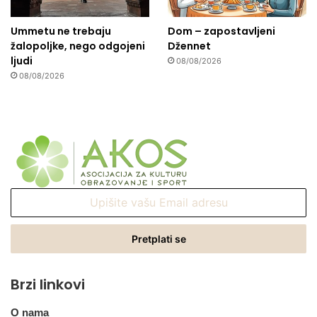
Ummetu ne trebaju
Dom – zapostavljeni
žalopoljke, nego odgojeni
Džennet
ljudi
08/08/2026
08/08/2026
Upišite
vašu
Email
adresu
Brzi linkovi
O nama