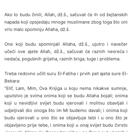
Ako to budu činili, Allah, dž.š., sačuvat će ih od šejtanskih
napada koji opsjedaju mnoge muslimane zbog toga što oni
vrlo malo spominju Allaha, dž.š.
One koji budu spominjali Allaha, dž.š., ujutro i navečer
učeći ove ajete Allah, dž.š., sačuvat će raznih nesreća i
nedaća, pogubnih grijeha, raznih briga, tuge i problema.
Treba redovno učiti suru El‐Fatiha i prvih pet ajeta sure El‐
Bekara:
“Elif, Lam, Mim, Ova Knjiga u koju nema nikakve sumnje,
uputstvo je svima onima koji se budu Allaha bojali; onima
koji u nevidljivi svijet budu vjerovali i molitvu obavljali i
udjeljivali dio onoga što im Mi budemo davali; i onima koji
budu vjerovali u ono što se objavljuje tebi i u ono što je
objavljeno prije tebe, i onima koji u onaj svijet budu čvrsto