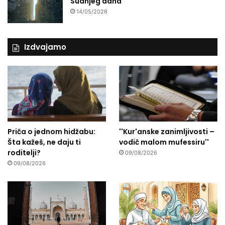
Sudnjeg dana
14/05/2026
Izdvajamo
Priča o jednom hidžabu:
''Kur'anske zanimljivosti –
Šta kažeš, ne daju ti
vodič malom mufessiru''
roditelji?
09/08/2026
09/08/2026