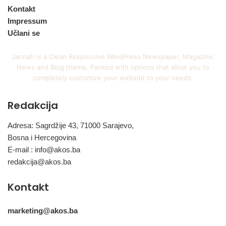
Kontakt
Impressum
Učlani se
Jannah is a Clean Responsive WordPress Newspaper, Magazine,
News and Blog theme. Packed with options that allow you to
completely customize your website to your needs.
Redakcija
Adresa: Sagrdžije 43, 71000 Sarajevo,
Bosna i Hercegovina
E-mail :
info@akos.ba
redakcija@akos.ba
Kontakt
marketing@akos.ba