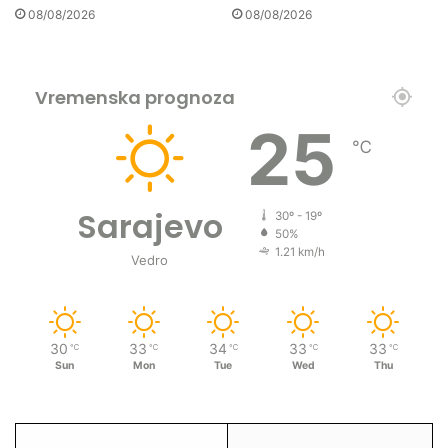
08/08/2026
08/08/2026
Vremenska prognoza
25
℃
Sarajevo
30º - 19º
50%
1.21 km/h
Vedro
30
33
34
33
33
℃
℃
℃
℃
℃
Sun
Mon
Tue
Wed
Thu