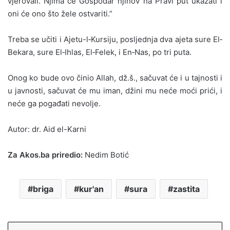
vjerovali. Njima će Gospodar njihov na Pravi put ukazati i
oni će ono što žele ostvariti.”
Treba se učiti i Ajetu-l‐Kursiju, posljednja dva ajeta sure El‐
Bekara, sure El‐Ihlas, El‐Felek, i En‐Nas, po tri puta.
Onog ko bude ovo činio Allah, dž.š., sačuvat će i u tajnosti i
u javnosti, sačuvat će mu iman, džini mu neće moći prići, i
neće ga pogađati nevolje.
Autor: dr. Aid el-Karni
Za Akos.ba priredio:
Nedim Botić
briga
kur'an
sura
zastita