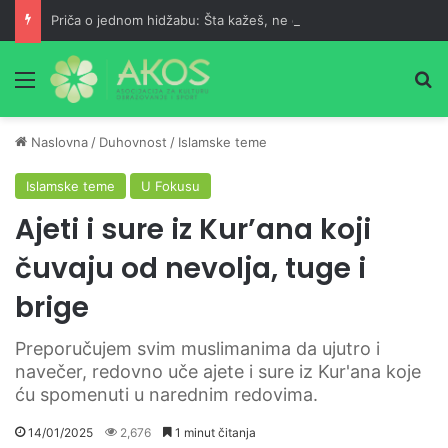
Priča o jednom hidžabu: Šta kažeš, ne daju ti roditelji?
Meni
Pr
Naslovna
/
Duhovnost
/
Islamske teme
Islamske teme
U Fokusu
Ajeti i sure iz Kur’ana koji
čuvaju od nevolja, tuge i
brige
Preporučujem svim muslimanima da ujutro i
navečer, redovno uče ajete i sure iz Kur'ana koje
ću spomenuti u narednim redovima.
14/01/2025
2,676
1 minut čitanja