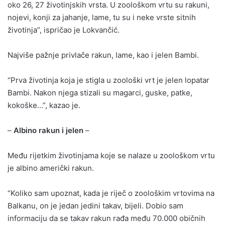
oko 26, 27 životinjskih vrsta. U zoološkom vrtu su rakuni,
nojevi, konji za jahanje, lame, tu su i neke vrste sitnih
životinja”, ispričao je Lokvančić.
Najviše pažnje privlače rakun, lame, kao i jelen Bambi.
“Prva životinja koja je stigla u zoološki vrt je jelen lopatar
Bambi. Nakon njega stizali su magarci, guske, patke,
kokoške…”, kazao je.
–
Albino rakun i jelen
–
Među rijetkim životinjama koje se nalaze u zoološkom vrtu
je albino američki rakun.
“Koliko sam upoznat, kada je riječ o zoološkim vrtovima na
Balkanu, on je jedan jedini takav, bijeli. Dobio sam
informaciju da se takav rakun rađa među 70.000 običnih