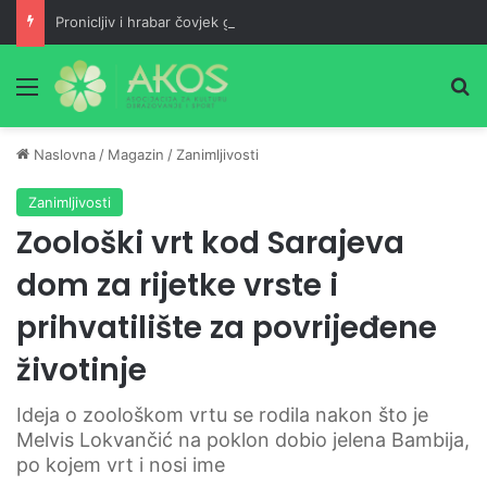
Pronicljiv i hrabar čovjek gubitak pretvara u dobit, a maloumna neznalica jedan neuspjeh pretvara u dva
Meni
Pr
Naslovna
/
Magazin
/
Zanimljivosti
Zanimljivosti
Zoološki vrt kod Sarajeva
dom za rijetke vrste i
prihvatilište za povrijeđene
životinje
Ideja o zoološkom vrtu se rodila nakon što je
Melvis Lokvančić na poklon dobio jelena Bambija,
po kojem vrt i nosi ime