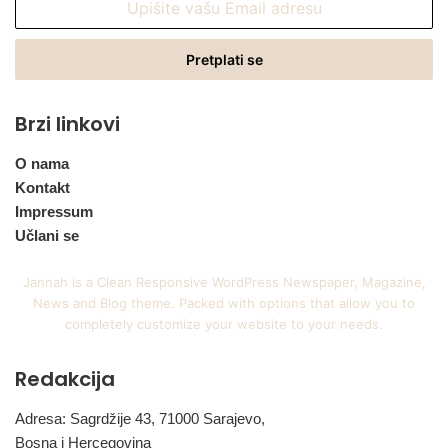
vašu
Email
adresu
Brzi linkovi
O nama
Kontakt
Impressum
Učlani se
Jannah is a Clean Responsive WordPress Newspaper, Magazine,
News and Blog theme. Packed with options that allow you to
completely customize your website to your needs.
Redakcija
Adresa: Sagrdžije 43, 71000 Sarajevo,
Bosna i Hercegovina