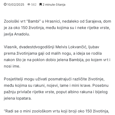
10/02/2025
562
2 minute čitanja
Zoološki vrt “Bambi” u Hrasnici, nedaleko od Sarajeva, dom
je za oko 150 životinja, među kojima su i neke rijetke vrste,
javlja Anadolu.
Vlasnik, dvadestdvogodišnji Melvis Lokvančić, ljubav
prema životinjama gaji od malih nogu, a ideja se rodila
nakon što je na poklon dobio jelena Bambija, po kojem vrt i
nosi ime.
Posjetitelji mogu uživati posmatrajući različite životinje,
među kojima su rakuni, nojevi, lame i mini krave. Posebnu
pažnju privlače rijetke vrste, poput albino rakuna i bijelog
jelena lopatara.
“Radi se o mini zoološkom vrtu koji broji oko 150 životinja,