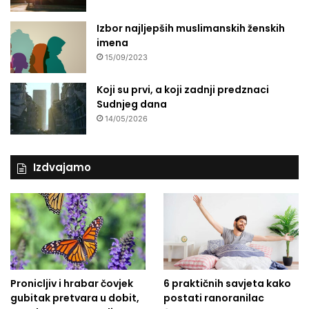
n
u
Izbor najljepših muslimanskih ženskih
ć
imena
a
15/09/2023
u
G
Koji su prvi, a koji zadnji predznaci
a
Sudnjeg dana
z
14/05/2026
i
Izdvajamo
Pronicljiv i hrabar čovjek
6 praktičnih savjeta kako
gubitak pretvara u dobit,
postati ranoranilac