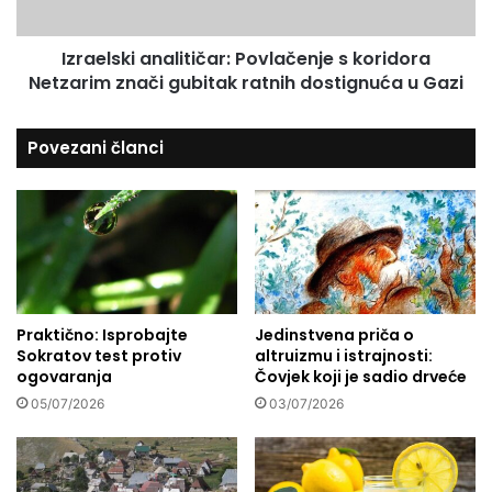
i
k
o
i
Izraelski analitičar: Povlačenje s koridora
č
a
a
Netzarim znači gubitak ratnih dostignuća u Gazi
n
j
a
u
l
Povezani članci
z
i
t
t
e
i
v
č
b
a
u
r
i
:
i
P
s
Praktično: Isprobajte
Jedinstvena priča o
o
Sokratov test protiv
altruizmu i istrajnosti:
t
v
ogovaranja
Čovjek koji je sadio drveće
i
l
g
a
05/07/2026
03/07/2026
f
č
a
e
r
n