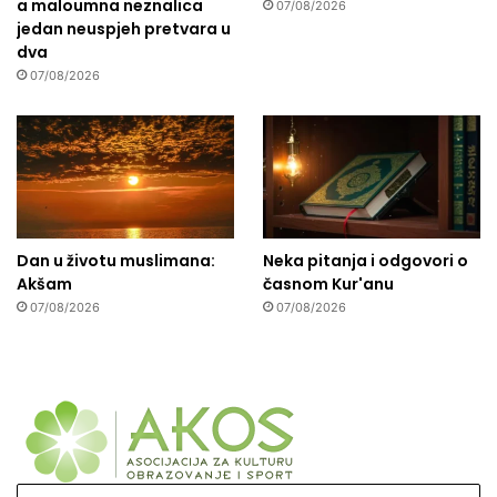
a maloumna neznalica
07/08/2026
jedan neuspjeh pretvara u
dva
07/08/2026
Dan u životu muslimana:
Neka pitanja i odgovori o
Akšam
časnom Kur'anu
07/08/2026
07/08/2026
Upišite