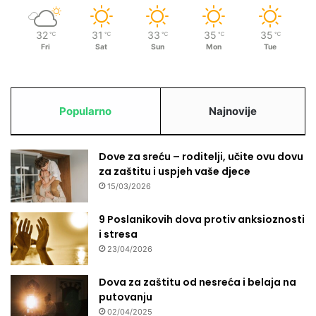
č
i
32
31
33
35
35
℃
℃
℃
℃
℃
g
Fri
Sat
Sun
Mon
Tue
u
b
i
t
Popularno
Najnovije
a
k
r
Dove za sreću – roditelji, učite ovu dovu
a
za zaštitu i uspjeh vaše djece
t
15/03/2026
n
i
9 Poslanikovih dova protiv anksioznosti
h
i stresa
d
o
23/04/2026
s
t
Dova za zaštitu od nesreća i belaja na
i
putovanju
g
02/04/2025