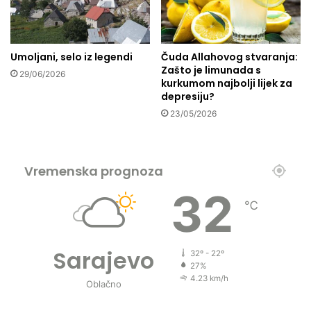
j
e
s
k
Umoljani, selo iz legendi
Čuda Allahovog stvaranja:
o
Zašto je limunada s
29/06/2026
r
kurkumom najbolji lijek za
i
depresiju?
d
23/05/2026
o
r
a
N
Vremenska prognoza
e
32
t
℃
z
a
r
i
Sarajevo
32º - 22º
m
27%
z
4.23 km/h
Oblačno
n
a