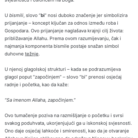
U
bismili
, slovo “
bi
” nosi duboko značenje jer simbolizira
prijanjanje – koncept ključan za odnos između roba i
Gospodara. Ovo prijanjanje naglašava krajnji cilj života:
približavanje Allahu. Prema ovom razumijevanju, čak i
najmanja komponenta bismile postaje snažan simbol
duhovne
težnje
.
U njenoj glagolskoj strukturi – kada se podrazumijeva
glagol poput “započinjem” – slovo “bi” prenosi osjećaj
radnje i početka, kao da kaže:
“Sa imenom Allaha, započinjem.”
Ovo tumačenje poziva na razmišljanje o početku i svrsi
svakog poduhvata, ukorjenjujući ga u iskonskoj svjesnosti.
Ono daje osjećaj lahkoće i smirenosti, kao da je otvaranje