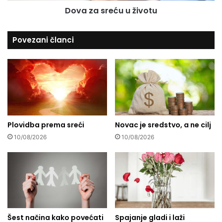
u
Dova za sreću u životu
ć
d
u
a
u
Povezani članci
s
ž
a
i
m
v
o
o
s
t
t
u
a
l
n
Plovidba prema sreći
Novac je sredstvo, a ne cilj
o
10/08/2026
10/08/2026
d
o
n
o
s
e
o
Šest načina kako povećati
Spajanje gladi i laži
d