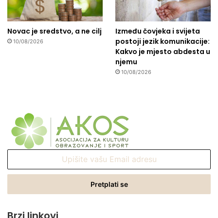
Novac je sredstvo, a ne cilj
Između čovjeka i svijeta
postoji jezik komunikacije:
10/08/2026
Kakvo je mjesto abdesta u
njemu
10/08/2026
Upišite
vašu
Email
adresu
Brzi linkovi