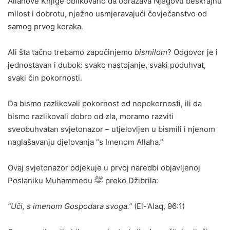
Allahove Knjige oblikovano da odražava Njegovu beskrajnu
milost i dobrotu, nježno usmjeravajući čovječanstvo od
samog prvog koraka.
Ali šta tačno trebamo započinjemo
bismilom
? Odgovor je i
jednostavan i dubok: svako nastojanje, svaki poduhvat,
svaki čin pokornosti.
Da bismo razlikovali pokornost od nepokornosti, ili da
bismo razlikovali dobro od zla, moramo razviti
sveobuhvatan svjetonazor – utjelovljen u bismili i njenom
naglašavanju djelovanja “s Imenom Allaha.”
Ovaj svjetonazor odjekuje u prvoj naredbi objavljenoj
Poslaniku Muhammedu ﷺ preko Džibrila:
“Uči, s imenom Gospodara svoga.”
(El-‘Alaq, 96:1)