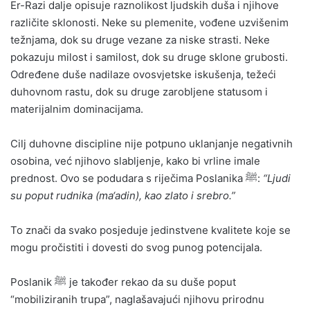
Er-Razi dalje opisuje raznolikost ljudskih duša i njihove
različite sklonosti. Neke su plemenite, vođene uzvišenim
težnjama, dok su druge vezane za niske strasti. Neke
pokazuju milost i samilost, dok su druge sklone grubosti.
Određene duše nadilaze ovosvjetske iskušenja, težeći
duhovnom rastu, dok su druge zarobljene statusom i
materijalnim dominacijama.
Cilj duhovne discipline nije potpuno uklanjanje negativnih
osobina, već njihovo slabljenje, kako bi vrline imale
prednost. Ovo se podudara s riječima Poslanika ﷺ:
“Ljudi
su poput rudnika (ma‘adin), kao zlato i srebro.”
To znači da svako posjeduje jedinstvene kvalitete koje se
mogu pročistiti i dovesti do svog punog potencijala.
Poslanik ﷺ je također rekao da su duše poput
“mobiliziranih trupa”, naglašavajući njihovu prirodnu