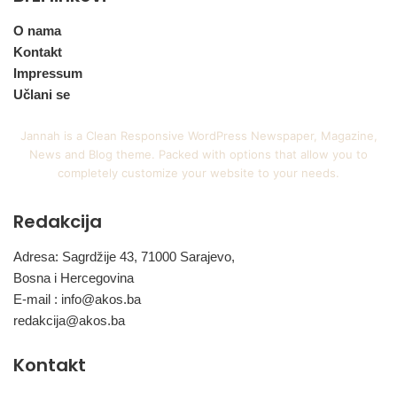
O nama
Kontakt
Impressum
Učlani se
Jannah is a Clean Responsive WordPress Newspaper, Magazine,
News and Blog theme. Packed with options that allow you to
completely customize your website to your needs.
Redakcija
Adresa: Sagrdžije 43, 71000 Sarajevo,
Bosna i Hercegovina
E-mail :
info@akos.ba
redakcija@akos.ba
Kontakt