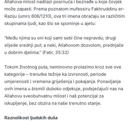
Allahova milost nadilazi posrnuća i beznađe u koje čovjek
može zapasti. Prema poznatom mufessiru Fakhruddinu er-
Raziju (umro 606/1210), ova tri imena obraćaju se različitim
skupinama ljudi, kao što se spominje u ajetu:
“Među njima su oni koji sami sebi čine nepravdu; drugi
slijede srednji put; a neki, Allahovom dozvolom, prednjače
u dobrim djelima.” (Fatir, 35:32)
Tokom životnog puta, neminovno prolazimo kroz sve ove
kategorije – trenutke težnje ka izvrsnosti, periode
umjerenosti i vremena griješenja i pokajanja. Ponavljanje
ovih imena u
bismili
duboko odjekuje, podsjećajući nas na
Allahovu sveobuhvatnu milost i naš potencijal za
iskupljenje, bez obzira na naše trenutno stanje.
Raznolikost ljudskih duša