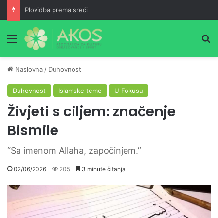
Plovidba prema sreći
Meni
Pr
Naslovna
/
Duhovnost
Duhovnost
Islamske teme
U Fokusu
Živjeti s ciljem: značenje
Bismile
“Sa imenom Allaha, započinjem.”
02/06/2026
205
3 minute čitanja