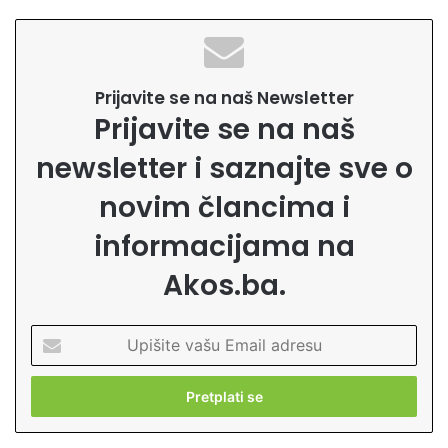
Prijavite se na naš Newsletter
Prijavite se na naš
newsletter i saznajte sve o
novim člancima i
informacijama na
Akos.ba.
U
p
i
š
i
t