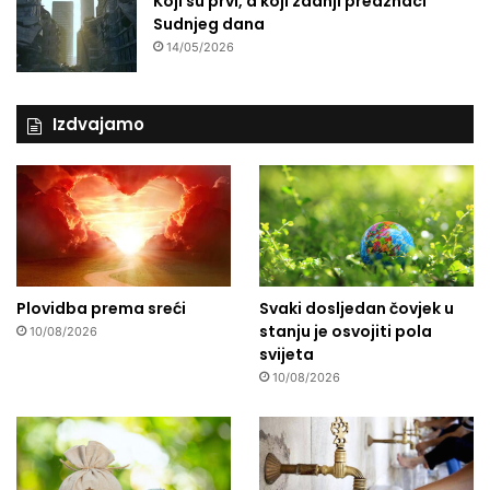
Koji su prvi, a koji zadnji predznaci
Sudnjeg dana
14/05/2026
Izdvajamo
Plovidba prema sreći
Svaki dosljedan čovjek u
stanju je osvojiti pola
10/08/2026
svijeta
10/08/2026