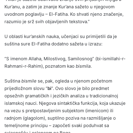
Kur’anu, a zatim je znanje Kur’ana sažeto u njegovom
uvodnom poglavlju – El-Fatiha. Ko shvati njeno značenje,
razumio je srž svih objavljenih tekstova.”
U oblasti kur’anskih nauka, učenjaci su primijetili da je
suština sure El-Fatiha dodatno sažeta u izrazu:
“S imenom Allaha, Milostivog, Samilosnog” (bi-ismillahi-r-
Rahmani-r-Rahim), poznatom kao
bismila
.
Suština
bismile
se, pak, ogleda u njenom početnom
prijedložnom slovu “
bi
”. Ovo slovo je bilo predmet
opsežnih gramatičkih i jezičkih analiza u tradicionalnoj
islamskoj nauci. Njegova sintaktička funkcija, koja ukazuje
na vezu s pretpostavljenim subjektom (imenicom) ili
radnjom (glagolom), suptilno poziva na razmišljanje o
temeljnome principu – započeti svaki poduhvat sa
svjesnošću i osloncem na Boga.