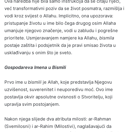
Ova naredba nije bila samo instrukcija da se čitaju riječi,
već transformativni poziv da se život posmatra, razmišlja i
vodi kroz svijest o Allahu. Implicitno, ona upozorava:
pristupanje životu u ime bilo čega drugog osim Allaha
umanjuje njegovo značenje, vodi u zabludu i pogrešne
prioritete. Usmjeravanjem namjere ka Allahu,
bismila
postaje zaštita i podsjetnik da je pravi smisao života u
usklađivanju s onim što je sveto.
Gospodareva Imena u Bismili
Prvo ime u
bismili
je Allah, koje predstavlja Njegovu
uzvišenost, suverenitet i neuporedivu moć. Ovo ime
postavlja okvir apsolutne ovisnosti o Stvoritelju, koji
upravlja svim postojanjem.
Nakon njega slijede dva atributa milosti: ar-Rahman
(Svemilosni) i ar-Rahim (Milostivi), naglašavajući da