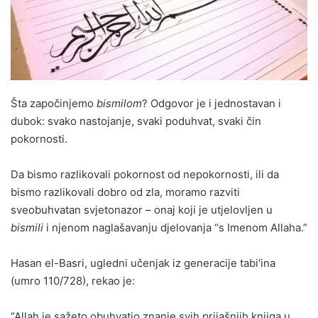
Šta započinjemo
bismilom
? Odgovor je i jednostavan i
dubok: svako nastojanje, svaki poduhvat, svaki čin
pokornosti.
Da bismo razlikovali pokornost od nepokornosti, ili da
bismo razlikovali dobro od zla, moramo razviti
sveobuhvatan svjetonazor – onaj koji je utjelovljen u
bismili
i njenom naglašavanju djelovanja “s Imenom Allaha.”
Hasan el-Basri, ugledni učenjak iz generacije tabi‘ina
(umro 110/728), rekao je:
“Allah je sažeto obuhvatio znanje svih prijašnjih knjiga u