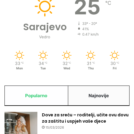
25
℃
e
n
o
Sarajevo
3
33º - 20º
41%
.
0.47 km/h
7
Vedro
7
7
g
r
33
34
32
31
30
℃
℃
℃
℃
℃
a
Mon
Tue
Wed
Thu
Fri
n
a
t
a
Popularno
Najnovije
Dove za sreću – roditelji, učite ovu dovu
za zaštitu i uspjeh vaše djece
15/03/2026