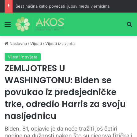
Šest načina kako povećati ljubav među vjernicima
Meni
Pr
Naslovna
/
Vijesti
/
Vijesti iz svijeta
Vijesti iz svijeta
ZEMLJOTRES U
WASHINGTONU: Biden se
povukao iz predsjedničke
trke, odredio Harris za svoju
nasljednicu
Biden, 81, objavio je da neće tražiti još četiri
godine na dužnosti nakon što su njegova fizička i