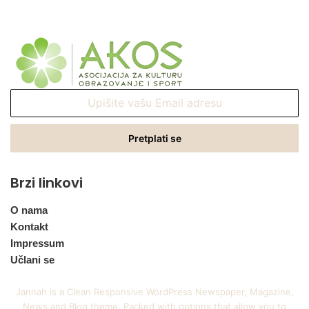
Upišite
vašu
Email
adresu
Brzi linkovi
O nama
Kontakt
Impressum
Učlani se
Jannah is a Clean Responsive WordPress Newspaper, Magazine,
News and Blog theme. Packed with options that allow you to