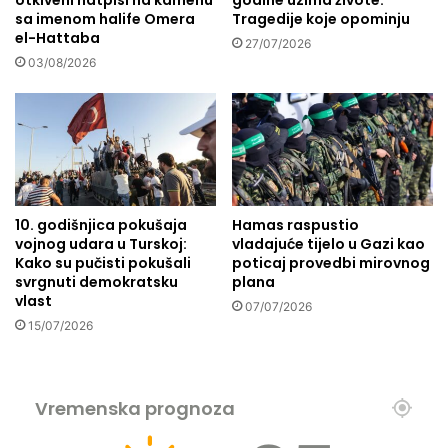
otkiveni natpisi na kamenu
godine uzima živote:
k
sa imenom halife Omera
Tragedije koje opominju
e
a
el-Hattaba
d
d
27/07/2026
-
03/08/2026
a
a
j
g
e
e
n
K
a
r
S
p
a
i
r
10. godišnjica pokušaja
Hamas raspustio
ć
a
vojnog udara u Turskoj:
vladajuće tijelo u Gazi kao
a
j
Kako su pučisti pokušali
poticaj provedbi mirovnog
e
svrgnuti demokratsku
plana
v
vlast
07/07/2026
o
15/07/2026
i
s
p
a
Vremenska prognoza
l
j