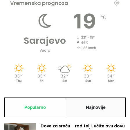
v
Vremenska prognoza
l
19
a
℃
d
a
l
Sarajevo
i
33º - 19º
E
46%
1.86 km/h
g
Vedro
i
p
t
o
33
33
32
33
34
℃
℃
℃
℃
℃
m
Thu
Fri
Sat
Sun
Mon
Popularno
Najnovije
Dove za sreću – roditelji, učite ovu dovu