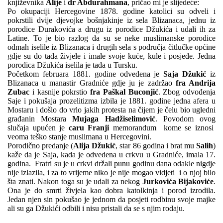
književnika
Alije
i
dr Abdurahmana
, pričao mi je slijedeće:
Po okupaciji Hercegovine 1878. godine katolici su odveli i
pokrstili dvije djevojke bošnjakinje iz sela Blizanaca, jednu iz
porodice Durakovića a drugu iz porodice Džukića i udali ih za
Latine. To je bio razlog da su se neke muslimanske porodice
odmah iselile iz Blizanaca i drugih sela s područja čitlučke općine
gdje su do tada živjele i imale svoje kuće, kule i posjede. Jedna
porodica Džukića iselila je tada u Tursku.
Početkom februara 1881. godine odvedena je
Saja Džukić
iz
Blizanaca u manastir Gradniće gdje ju je zadržao
fra Andrija
Zubac
i kasnije pokrstio
fra Paškal Buconjić
. Zbog odvođenja
Saje i pokušaja prozelitizma izbila je 1881. godine jedna afera u
Mostaru i došlo do vrlo jakih protesta na čijem je čelu bio ugledni
građanin Mostara
Mujaga Hadžiselimović
. Povodom ovog
slučaja upućen je
caru Franji
memorandum kome se iznosi
veoma teško stanje muslimana u Hercegovini.
Porodično predanje (
Alija Džukić
, star 86 godina i brat mu
Salih
)
kaže da je Saja, kada je odvedena u crkvu u Gradniće, imala 17.
godina. Fratri su je u crkvi držali punu godinu dana odakle nigdje
nije izlazila, i za to vrijeme niko je nije mogao vidjeti i o njoj bilo
šta znati. Nakon toga su je udali za nekog
Jurkovića Bijakoviće
.
Ona je do smrti živjela kao dobra katolkinja i porod izrodila.
Jedan njen sin pokušao je jednom da posjeti rodbinu svoje majke
ali su ga Džukići odbili i nisu pristali da se s njim rodaju.