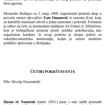
Hercegovini.
Mostarski Bošnjaci su 5. maja 1899. organizirali protesni skup u
povodu otmice djevojčice
Fate Omanović
iz zaseoka Kuti, koju
su katolički misionari odveli u jedan samostan i pokrstili. Formiran
je odbor na čelu sa mostarskim muftijom Ali Fehmi ef. Džabićem,
koji je bošnjačkom protestu protiv politike pokrštavanja dao
organiziran karakter. Iz ovog protesta je nastao pokret za
vakufsko-mearifsku autonomiju, kojim je začeto moderno
političko djelovanje u Bošnjaka.
ČETIRI POKRŠTAVANJA
Piše: Hivzija Hasandedić
Hasan ef. Nametak
(umro 1953.) pisac i otac naših poznatih