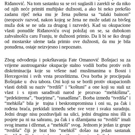
Riđanović. Na tom sastanku su se svi suglasili i zarekli se da niko
od njih neće primiti muftijske dužnosti, a ako bi neko prekršio
zadanu riječ neka mu je žena puštena sa “talaki bainom”
(neopoziv razvod, nakon kojeg se žena ne može udati za bivšeg
muža dok se ne uda za drugog i razvede). Kad su okupacione
vlasti ponudile Riđanoviću ovaj položaj on se, sa dubokom
zahvalnošću caru Franju, te dužnosti primio. Da li bi se iko drugi
od mostarske uleme tada primio ove dužnosti, da mu je bila
ponuđena, ostaje neizvjesno i nepoznato.
Zbog odvođenja i pokrštavanja Fate Omanović Bošnjaci su za
vrijeme austrougarske okupacije stalno vodili borbu protiv svih
diskriminacija koje su vršene nad muslimanima u Bosni i
Hercegovini i svih vrsta prozelitizma. Ova borba je procijepala
Bošnjake u dva tabora. Oni koji su se borili protiv okupacionih
vlasti dobili su naziv “tvrdiši” i “koštuni” a one koji su stali uz
vlast i s njom sarađivali narod je prozvao “mehkišima”,
“prdektirema”, “buejrima”, “ranadšima”. Borba između “tvrdiša” i
“mehkiša” bila je trajna i beskrompromisna i oni su, pa čak i
rođena braća, prekidali između sebe sve veze i svaku suradnju.
Jedni druge nisu pozdravljali na ulici, jedni drugima nisu išli u
posjete pa ni na sahranu, pa čak i u džamijama su “tvrdiši” imali
svog imama i džemat, a “mehkiši” svog. Jednom je jedan iz grupe
“tvrdiša” čiji je brat bio “mehkiš” došao na jedan sastanak