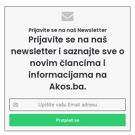
Prijavite se na naš Newsletter
Prijavite se na naš
newsletter i saznajte sve o
novim člancima i
informacijama na
Akos.ba.
U
p
i
š
i
t