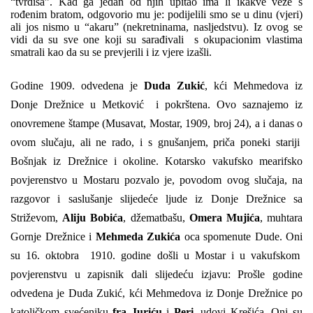
“tvrdiša”. Kad ga jedan od njih upitao ima li ikakve veze s
rođenim bratom, odgovorio mu je: podijelili smo se u dinu (vjeri)
ali jos nismo u “akaru” (nekretninama, nasljedstvu). Iz ovog se
vidi da su sve one koji su sarađivali s okupacionim vlastima
smatrali kao da su se prevjerili i iz vjere izašli.
Godine 1909. odvedena je
Duda Zukić
, kći Mehmedova iz
Donje Drežnice u Metković i pokrštena. Ovo saznajemo iz
onovremene štampe (Musavat, Mostar, 1909, broj 24), a i danas o
ovom slučaju, ali ne rado, i s gnušanjem, priča poneki stariji
Bošnjak iz Drežnice i okoline. Kotarsko vakufsko mearifsko
povjerenstvo u Mostaru pozvalo je, povodom ovog slučaja, na
razgovor i saslušanje slijedeće ljude iz Donje Drežnice sa
Striževom,
Aliju Bobića
, džematbašu,
Omera Mujića
, muhtara
Gornje Drežnice i
Mehmeda Zukića
oca spomenute Dude. Oni
su 16. oktobra 1910. godine došli u Mostar i u vakufskom
povjerenstvu u zapisnik dali slijedeću izjavu: Prošle godine
odvedena je Duda Zukić, kći Mehmedova iz Donje Drežnice po
katoličkom svećeniku
fra Juriću
i
Peri
, udovi Krešića. Oni su