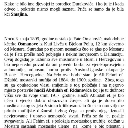
Kako je bilo ime djevojci iz porodice Durakovića i ko ju je i kada
odveo i pokrstio nismo mogli saznati. Priča se samo da je bila
kći
Smajina
.
Noću 3. maja 1899, godine nestalo je Fate Omanović, malodobne
kćerke
Osmanove
iz Kuti Livča u Bjelom Polju, 12 km sjeverno
od Mostara. Sutradan po njenom nestanku čuo se glas po Mostaru
da je Fata prošle noći pobjegla s nekim inovjercem u Dalmaciju.
Ovaj događaj je uzbunio sve muslimane u Bosni i Hercegovini i
bio neposredni povod da oni povedu borbu za vjerskoprosvjetnu
autonomiju, odnosno borbu protiv Austro-Ugarske okupacije
Bosne i Hercegovine. Na čelo ove borbe stao je Ali Fehmi ef.
Džabić, mostarski muftija od 1884. do 1900. godine. Zbog toga
su ga opukacione vlasti smijenile s tog položaja i na njegovo
mjesto postavile
hadži Abdulah ef. Riđanovića
koji je tu dužnost
vršio sve do svoje smrti 1917. godine. Hadži Abludah ef. je bio
učen i vjerski dobro obrazovan čovjek ali ga je dobar dio
muslimanskog svijeta žestoko kritikovao zato što se u ono vrijeme
primio muftijske dužnosti i zbog čega su protiv njega iznosili
nevjerovatne i upravo nemoguće stvari. Priča se da je, poslije
svrgavanja Ali Fehim ef. s položaja mostarskog muftije, održan u
Mostaru sastanak mostarske uleme na kome je bio prisutan i