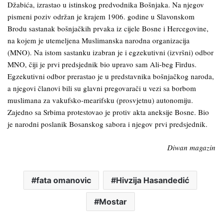
Džabića, izrastao u istinskog predvodnika Bošnjaka. Na njegov
pismeni poziv održan je krajem 1906. godine u Slavonskom
Brodu sastanak bošnjačkih prvaka iz cijele Bosne i Hercegovine,
na kojem je utemeljena Muslimanska narodna organizacija
(MNO). Na istom sastanku izabran je i egzekutivni (izvršni) odbor
MNO, čiji je prvi predsjednik bio upravo sam Ali-beg Firdus.
Egzekutivni odbor prerastao je u predstavnika bošnjačkog naroda,
a njegovi članovi bili su glavni pregovarači u vezi sa borbom
muslimana za vakufsko-mearifsku (prosvjetnu) autonomiju.
Zajedno sa Srbima protestovao je protiv akta aneksije Bosne. Bio
je narodni poslanik Bosanskog sabora i njegov prvi predsjednik.
Diwan magazin
fata omanovic
Hivzija Hasandedić
Mostar