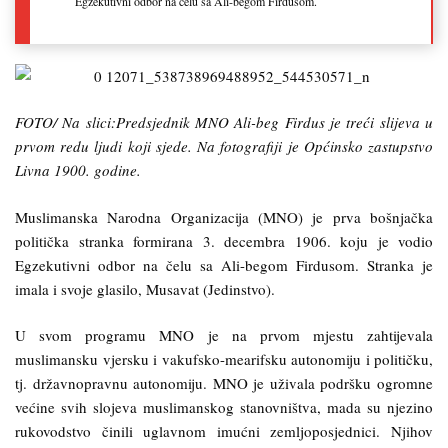
Egzekutivni odbor na čelu sa Ali-begom Firdusom.
FOTO/ Na slici:Predsjednik MNO Ali-beg Firdus je treći slijeva u
prvom redu ljudi koji sjede. Na fotografiji je Općinsko zastupstvo
Livna 1900. godine.
Muslimanska Narodna Organizacija (MNO) je prva bošnjačka
politička stranka formirana 3. decembra 1906. koju je vodio
Egzekutivni odbor na čelu sa Ali-begom Firdusom. Stranka je
imala i svoje glasilo, Musavat (Jedinstvo).
U svom programu MNO je na prvom mjestu zahtijevala
muslimansku vjersku i vakufsko-mearifsku autonomiju i političku,
tj. državnopravnu autonomiju. MNO je uživala podršku ogromne
većine svih slojeva muslimanskog stanovništva, mada su njezino
rukovodstvo činili uglavnom imućni zemljoposjednici. Njihov