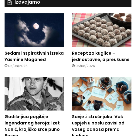
Izdvajamo
Sedam inspirativnih izreka
Recept za kuglice –
Yasmine Mogahed
jednostavne, a preukusne
05/08/2026
05/08/2026
Godišnjica pogibije
Savjeti stručnjaka: Vaš
legendarnog heroja: Izet
uspjeh u poslu zavisi od
Nanić, krajiško srce puno
vašeg odnosa prema
Bosne
ljudima