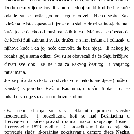
Dudu neko vrijeme čuvali samu u jednoj kolibi kod Perine kuće
odakle su je pošle godine negdje odveli. Njena sestra Saja
izložena je istoj opasnosti jer se ona stalno druži sa inovjerkama i
kuća joj je daleko od muslimanskih kuća. Mehmed je obećao da
će kćerki Saji zabraniti svako druženje s inovjerkama i odlazak u
njihove kuće i da joj neće dozvoliti da bez njega ili nekog joj
rođaka igdje sama odlazi. Svi su se obavezali da će Saju brižljivo
čuvati sve dok se ne uda za kakvog čestitog i valjanog
muslimana.
Još se priča da su katolici odveli dvoje malodobne djece (muško i
žensko) iz porodice Beša u Baranima, u općini Stolac i da se
nikad ništa nije saznalo o njihovoj sudbini.
Ova četiri slučaja su zaista eklatantni primjeri vjerske
netolerancije i prozelitizma koji se nad Bošnjacima u
Hercegovini počeo provoditi odmah nakon okupacije Bosne i
Hercegovine 1878. godine. Taj prozelitizam i danas traje što
potvrđuje slučaj skorašnjeg pokrštavanja osmoro djece
Nezira