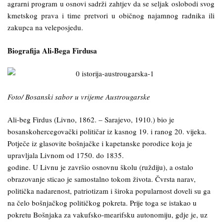
agrarni program u osnovi sadrži zahtjev da se seljak oslobodi svog
kmetskog prava i time pretvori u običnog najamnog radnika ili
zakupca na veleposjedu.
Biografija Ali-Bega Firdusa
Foto/ Bosanski sabor u vrijeme Austrougarske
Ali-beg Firdus (Livno, 1862. – Sarajevo, 1910.) bio je
bosanskohercegovački političar iz kasnog 19. i ranog 20. vijeka.
Potječe iz glasovite bošnjačke i kapetanske porodice koja je
upravljala Livnom od 1750. do 1835.
godine. U Livnu je završio osnovnu školu (ruždiju), a ostalo
obrazovanje sticao je samostalno tokom života. Čvrsta narav,
politička nadarenost, patriotizam i široka popularnost doveli su ga
na čelo bošnjačkog političkog pokreta. Prije toga se istakao u
pokretu Bošnjaka za vakufsko-mearifsku autonomiju, gdje je, uz