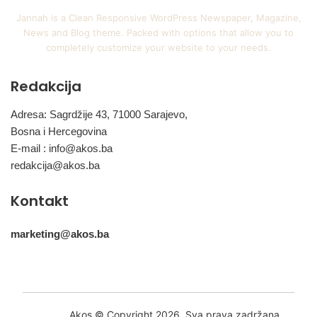
Jannah is a Clean Responsive WordPress Newspaper, Magazine,
News and Blog theme. Packed with options that allow you to
completely customize your website to your needs.
Redakcija
Adresa: Sagrdžije 43, 71000 Sarajevo,
Bosna i Hercegovina
E-mail :
info@akos.ba
redakcija@akos.ba
Kontakt
marketing@akos.ba
Akos © Copyright 2026, Sva prava zadržana.