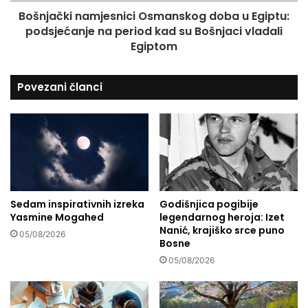
i
:
Bošnjački namjesnici Osmanskog doba u Egiptu:
n
G
podsjećanje na period kad su Bošnjaci vladali
a
d
m
Egiptom
j
j
e
e
Povezani članci
s
s
u
n
i
i
s
c
k
i
i
O
m
s
n
m
a
a
Sedam inspirativnih izreka
Godišnjica pogibije
š
Yasmine Mogahed
legendarnog heroja: Izet
n
Nanić, krajiško srce puno
a
s
05/08/2026
Bosne
d
k
j
o
05/08/2026
e
g
c
d
a
o