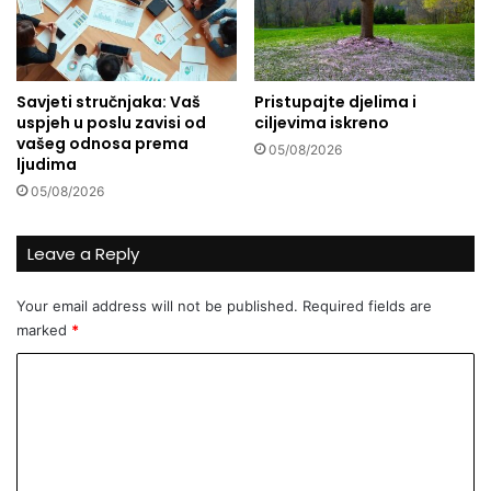
?
b
a
u
E
Savjeti stručnjaka: Vaš
Pristupajte djelima i
g
uspjeh u poslu zavisi od
ciljevima iskreno
i
vašeg odnosa prema
05/08/2026
p
ljudima
t
05/08/2026
u
:
p
Leave a Reply
o
d
Your email address will not be published.
Required fields are
s
marked
*
j
e
C
ć
o
a
n
m
j
m
e