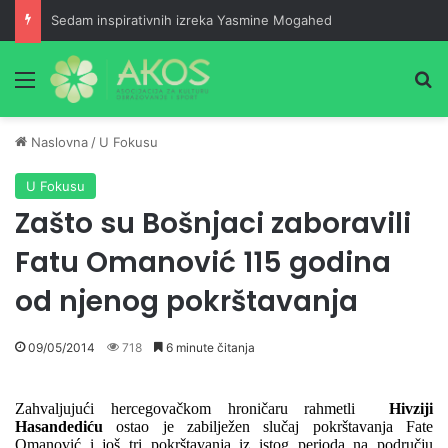
Sedam inspirativnih izreka Yasmine Mogahed
Meni
Pr
Naslovna
/
U Fokusu
U Fokusu
Zašto su Bošnjaci zaboravili
Fatu Omanović 115 godina
od njenog pokrštavanja
09/05/2014
718
6 minute čitanja
Zahvaljujući hercegovačkom hroničaru rahmetli
Hivziji
Hasandediću
ostao je zabilježen slučaj pokrštavanja Fate
Omanović i još tri pokrštavanja iz istog perioda na području