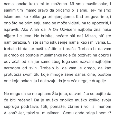
nama, onako kako mi to možemo. Mi smo muslimanke, i
samim tim imamo pravo da pričamo o islamu, jer- mi smo
islam onoliko koliko ga primjenjujemo. Kad progovorimo, i
ono što ne primjenjujemo se može vidjeti, na to upozoriti, i
ispraviti. Ako Allah da. A On Uzvišeni najbolje zna naše
nijjete i ciljeve. Ne brinite, nećete biti naš Mizan, nit’ ste
nam terazija. Vi ste samo iskušenje nama, kao i mi vama. I…
trebalo bi da ste naši zaštitinici i braća. Trebalo bi da vam
je drago da postoje muslimanke koje će pozivati na dobro i
odvraćati od zla, jer samo zbog toga smo nazvani najboljim
narodom od svih. Trebalo bi da vam je drago, da kao
protuteža svom zlu koje mnoge žene danas čine, postoje
one koje pokazuju i dokazuju da je sreća negdje drugdje.
Ne mogu da se ne upitam: Šta je to, ustvari, što se bojite da
će biti rečeno? Da je muško onoliko muško koliko svoju
suprugu podržava, štiti, pomaže, zbrine i voli s Imenom
Allaha? Jer, takvi su muslimani. Čemu onda briga i nemir?