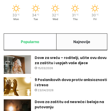
33
34
32
31
30
℃
℃
℃
℃
℃
Mon
Tue
Wed
Thu
Fri
Popularno
Najnovije
Dove za sreću – roditelji, učite ovu dovu
za zaštitu i uspjeh vaše djece
15/03/2026
9 Poslanikovih dova protiv anksioznosti
i stresa
23/04/2026
Dova za zaštitu od nesreća i belaja na
putovanju