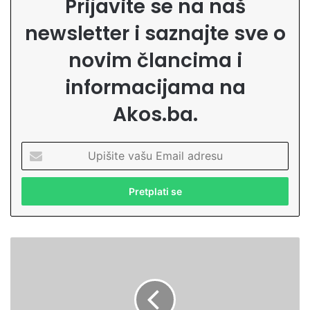
Prijavite se na naš
newsletter i saznajte sve o
novim člancima i
informacijama na
Akos.ba.
U
p
i
š
i
t
e
F
v
a
a
i
š
l
u
a
E