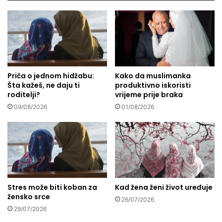
p
B
o
u
l
s
i
u
t
l
i
a
k
d
a
Priča o jednom hidžabu:
Kako da muslimanka
ž
Šta kažeš, ne daju ti
produktivno iskoristi
n
i
roditelji?
vrijeme prije braka
e
ć
m
a
09/08/2026
01/08/2026
a
:
s
O
t
m
r
l
a
a
t
d
e
i
Stres može biti koban za
Kad žena ženi život uređuje
g
n
žensko srce
i
26/07/2026
a
29/07/2026
j
i
u
ž