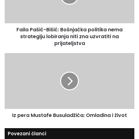
P
m
a
a
š
i
i
l
Faila Pašić-Bišić: Bošnjačka politika nema
ć
a
strategiju lobiranja niti zna uzvratiti na
-
d
B
prijateljstva
r
i
e
š
I
s
i
z
u
ć
p
:
e
B
r
o
a
š
M
n
u
j
s
a
Iz pera Mustafe Busuladžića: Omladina i život
t
č
a
k
f
Povezani članci
a
e