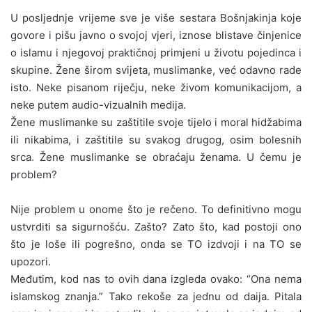
U posljednje vrijeme sve je više sestara Bošnjakinja koje
govore i pišu javno o svojoj vjeri, iznose blistave činjenice
o islamu i njegovoj praktičnoj primjeni u životu pojedinca i
skupine. Žene širom svijeta, muslimanke, već odavno rade
isto. Neke pisanom riječju, neke živom komunikacijom, a
neke putem audio-vizualnih medija.
Žene muslimanke su zaštitile svoje tijelo i moral hidžabima
ili nikabima, i zaštitile su svakog drugog, osim bolesnih
srca. Žene muslimanke se obraćaju ženama. U čemu je
problem?
Nije problem u onome što je rečeno. To definitivno mogu
ustvrditi sa sigurnošću. Zašto? Zato što, kad postoji ono
što je loše ili pogrešno, onda se TO izdvoji i na TO se
upozori.
Međutim, kod nas to ovih dana izgleda ovako: “Ona nema
islamskog znanja.” Tako rekoše za jednu od daija. Pitala