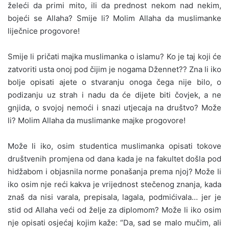
želeći da primi mito, ili da prednost nekom nad nekim,
bojeći se Allaha? Smije li? Molim Allaha da muslimanke
liječnice progovore!
Smije li pričati majka muslimanka o islamu? Ko je taj koji će
zatvoriti usta onoj pod čijim je nogama Džennet?? Zna li iko
bolje opisati ajete o stvaranju onoga čega nije bilo, o
podizanju uz strah i nadu da će dijete biti čovjek, a ne
gnjida, o svojoj nemoći i snazi utjecaja na društvo? Može
li? Molim Allaha da muslimanke majke progovore!
Može li iko, osim studentica muslimanka opisati tokove
društvenih promjena od dana kada je na fakultet došla pod
hidžabom i objasnila norme ponašanja prema njoj? Može li
iko osim nje reći kakva je vrijednost stečenog znanja, kada
znaš da nisi varala, prepisala, lagala, podmićivala… jer je
stid od Allaha veći od želje za diplomom? Može li iko osim
nje opisati osjećaj kojim kaže: “Da, sad se malo mučim, ali