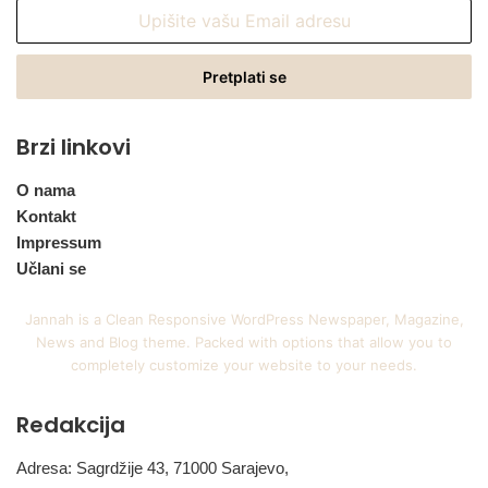
Upišite
vašu
Email
adresu
Brzi linkovi
O nama
Kontakt
Impressum
Učlani se
Jannah is a Clean Responsive WordPress Newspaper, Magazine,
News and Blog theme. Packed with options that allow you to
completely customize your website to your needs.
Redakcija
Adresa: Sagrdžije 43, 71000 Sarajevo,