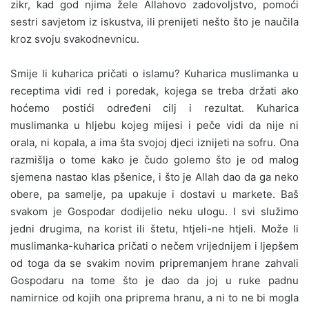
zikr, kad god njima žele Allahovo zadovoljstvo, pomoći
sestri savjetom iz iskustva, ili prenijeti nešto što je naučila
kroz svoju svakodnevnicu.
Smije li kuharica pričati o islamu? Kuharica muslimanka u
receptima vidi red i poredak, kojega se treba držati ako
hoćemo postići određeni cilj i rezultat. Kuharica
muslimanka u hljebu kojeg mijesi i peče vidi da nije ni
orala, ni kopala, a ima šta svojoj djeci iznijeti na sofru. Ona
razmišlja o tome kako je čudo golemo što je od malog
sjemena nastao klas pšenice, i što je Allah dao da ga neko
obere, pa samelje, pa upakuje i dostavi u markete. Baš
svakom je Gospodar dodijelio neku ulogu. I svi služimo
jedni drugima, na korist ili štetu, htjeli-ne htjeli. Može li
muslimanka-kuharica pričati o nečem vrijednijem i ljepšem
od toga da se svakim novim pripremanjem hrane zahvali
Gospodaru na tome što je dao da joj u ruke padnu
namirnice od kojih ona priprema hranu, a ni to ne bi mogla