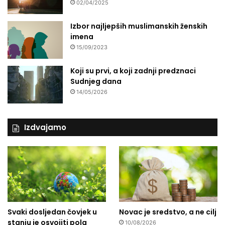
02/04/2025
Izbor najljepših muslimanskih ženskih
imena
15/09/2023
Koji su prvi, a koji zadnji predznaci
Sudnjeg dana
14/05/2026
Izdvajamo
Svaki dosljedan čovjek u
Novac je sredstvo, a ne cilj
stanju je osvojiti pola
10/08/2026