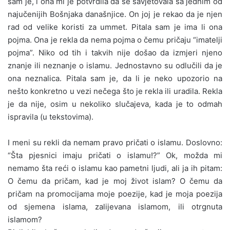
sam je, i ona mi je potvrdila da se savjetovala sa jednim od
najučenijih Bošnjaka današnjice. On joj je rekao da je njen
rad od velike koristi za ummet. Pitala sam je ima li ona
pojma. Ona je rekla da nema pojma o čemu pričaju “imatelji
pojma”. Niko od tih i takvih nije došao da izmjeri njeno
znanje ili neznanje o islamu. Jednostavno su odlučili da je
ona neznalica. Pitala sam je, da li je neko upozorio na
nešto konkretno u vezi nečega što je rekla ili uradila. Rekla
je da nije, osim u nekoliko slučajeva, kada je to odmah
ispravila (u tekstovima).
I meni su rekli da nemam pravo pričati o islamu. Doslovno:
“Šta pjesnici imaju pričati o islamu!?” Ok, možda mi
nemamo šta reći o islamu kao pametni ljudi, ali ja ih pitam:
O čemu da pričam, kad je moj život islam? O čemu da
pričam na promocijama moje poezije, kad je moja poezija
od sjemena islama, zalijevana islamom, ili otrgnuta
islamom?