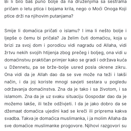
Bi li bilo baš puno bolje da na druženjima sa sestrama
pričam o letu ptica i bojama krila, nego o Moći Onoga Koji
ptice drži na njihovim putanjama?
Smije li domaćica pričati o islamu? I ima li nešto bolje i
ljepše o čemu bi pričala? Ja želim čuti domaćicu, koja u
brizi za svoj dom i porodicu vidi nagradu od Allaha, vidi
žrtvu nekih svojih htijenja zbog prečeg i boljeg, ona vidi u
domaćinstvu praktičan primjer kako se gradi i održava kuća
u Džennetu, pa se brže-bolje usred posla okrene zikru.
Ona vidi da je Allah dao da se sve može na teži i lakši
način, i da joj koriste mnogi savjeti sestara u pogledu
održavanja domaćinstva. Zna da je tako i sa životom, i sa
islamom. Zna da je uz svaku situaciju Gospodar dao da je
možemo lakše, ili teže odživjeti. I da je jako dobro da se
džemaat domaćica ujedini kad se kreči ili priprema kakva
svadba. Takva je domaćica muslimanka, i ja molim Allaha da
sve domaćice muslimanke progovore. Njihovi razgovori su