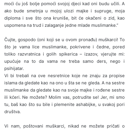
moći ću još bolje pomoći svojoj djeci kad oni budu učili. A
ako bude smetnja u mojoj ulozi majke i supruge, moja
diploma i sve što ona kruniše, bit će okačeni o zid, kao
uspomena na trud i zalaganje jedne mlade muslimanke.”
Čujte, gospodo (oni koji se u ovom pronađu) muškarci! To
što je vama lice muslimanke, pokrivene i čedne, pored
toliko razvratnica i golih spikerica – izazov, vjerujte mi:
upućuje na to da vama ne treba samo ders, nego i
psihijatar.
Vi bi trebali na ove nesretnice koje ne znaju za propise
islama da gledate kao na ono u šta se ne gleda. A na sestre
muslimanke da gledate kao na svoje majke i rođene sestre
ili kćeri. Ne možete? Molim vas, potrudite se! Jer, mi smo
tu, baš kao što su bile i plemenite ashabijke, u svakoj pori
društva.
Vi nam, poštovani muškarci, nikad ne možete pričati o