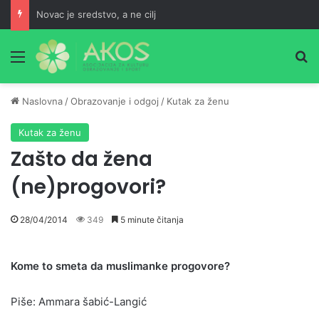
Novac je sredstvo, a ne cilj
Meni
Pr
Naslovna
/
Obrazovanje i odgoj
/
Kutak za ženu
Kutak za ženu
Zašto da žena
(ne)progovori?
28/04/2014
349
5 minute čitanja
Kome to smeta da muslimanke progovore?
Piše: Ammara šabić-Langić