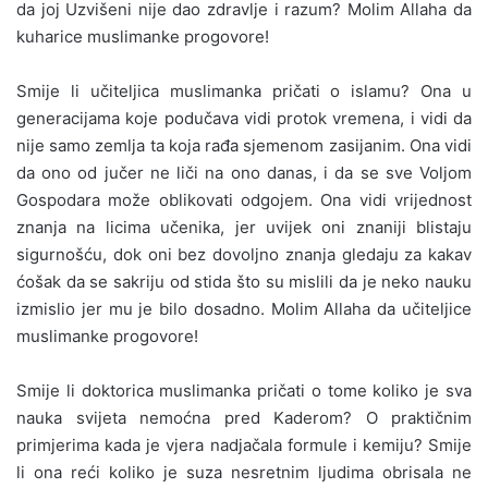
da joj Uzvišeni nije dao zdravlje i razum? Molim Allaha da
kuharice muslimanke progovore!
Smije li učiteljica muslimanka pričati o islamu? Ona u
generacijama koje podučava vidi protok vremena, i vidi da
nije samo zemlja ta koja rađa sjemenom zasijanim. Ona vidi
da ono od jučer ne liči na ono danas, i da se sve Voljom
Gospodara može oblikovati odgojem. Ona vidi vrijednost
znanja na licima učenika, jer uvijek oni znaniji blistaju
sigurnošću, dok oni bez dovoljno znanja gledaju za kakav
ćošak da se sakriju od stida što su mislili da je neko nauku
izmislio jer mu je bilo dosadno. Molim Allaha da učiteljice
muslimanke progovore!
Smije li doktorica muslimanka pričati o tome koliko je sva
nauka svijeta nemoćna pred Kaderom? O praktičnim
primjerima kada je vjera nadjačala formule i kemiju? Smije
li ona reći koliko je suza nesretnim ljudima obrisala ne