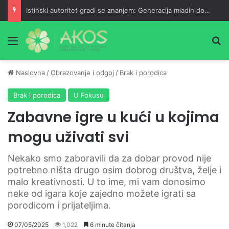
Istinski autoritet gradi se znanjem: Generacija mladih doktorica
Meni
Pr
Naslovna
/
Obrazovanje i odgoj
/
Brak i porodica
Brak i porodica
U Fokusu
Zabavne igre u kući u kojima
mogu uživati svi
Nekako smo zaboravili da za dobar provod nije
potrebno ništa drugo osim dobrog društva, želje i
malo kreativnosti. U to ime, mi vam donosimo
neke od igara koje zajedno možete igrati sa
porodicom i prijateljima.
07/05/2025
1,022
6 minute čitanja