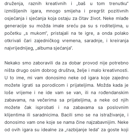
druženja, raznih kreativnih i „baš u tom trenutku“
izmišljenih igara, mnogo smijeha i pregršt pozitivnih
osjećanja i sjećanja koja ostaju za čitav život. Neke mlađe
generacije su možda imale sreću pa su s roditeljima, u
početku „s mukom“, pristajali na te igre, a onda polako
otkrivali čari zajedničkog vremena, saradnje, i kreiranja
najvrijednijeg, „albuma sjećanja“.
Nekako smo zaboravili da za dobar provod nije potrebno
ništa drugo osim dobrog društva, želje i malo kreativnosti.
U to ime, mi vam donosimo neke od igara koje zajedno
možete igrati sa porodicom i prijateljima. Možda kada je
loše vrijeme i ne ide vam se van, ili na rođendanskim
zabavama, na večerima sa prijateljima, a neke od njih
možete čak isprobati i na zabavama sa poslovnim
klijentima ili saradnicima. Bacili smo se na istraživanje, i
donosimo vam one koje se nama čine najzabavnijim. Neke
od ovih igara su idealne za „razbijanje leda“ za goste koji