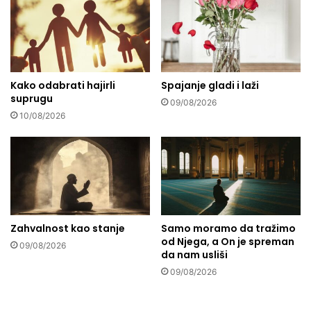
k
n
o
a
d
z
n
v
e
a
v
Kako odabrati hajirli
Spajanje gladi i laži
n
suprugu
n
a
09/08/2026
o
n
10/08/2026
u
a
k
j
l
l
j
j
u
e
č
p
i
š
Zahvalnost kao stanje
Samo moramo da tražimo
t
i
od Njega, a On je spreman
i
m
09/08/2026
da nam usliši
d
k
09/08/2026
j
a
e
z
c
i