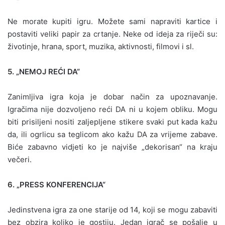
Ne morate kupiti igru. Možete sami napraviti kartice i
postaviti veliki papir za crtanje. Neke od ideja za riječi su:
životinje, hrana, sport, muzika, aktivnosti, filmovi i sl.
5. „NEMOJ REĆI DA“
Zanimljiva igra koja je dobar način za upoznavanje.
Igračima nije dozvoljeno reći DA ni u kojem obliku. Mogu
biti prisiljeni nositi zaljepljene stikere svaki put kada kažu
da, ili ogrlicu sa teglicom ako kažu DA za vrijeme zabave.
Biće zabavno vidjeti ko je najviše „dekorisan“ na kraju
večeri.
6. „PRESS KONFERENCIJA“
Jedinstvena igra za one starije od 14, koji se mogu zabaviti
bez obzira koliko je gostiju. Jedan igrač se pošalje u