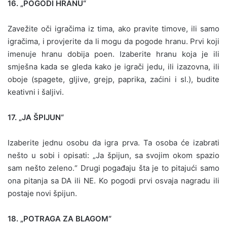
16. „POGODI HRANU“
Zavežite oči igračima iz tima, ako pravite timove, ili samo
igračima, i provjerite da li mogu da pogode hranu. Prvi koji
imenuje hranu dobija poen. Izaberite hranu koja je ili
smješna kada se gleda kako je igrači jedu, ili izazovna, ili
oboje (spagete, gljive, grejp, paprika, zaćini i sl.), budite
keativni i šaljivi.
17. „JA ŠPIJUN“
Izaberite jednu osobu da igra prva. Ta osoba će izabrati
nešto u sobi i opisati: „Ja špijun, sa svojim okom spazio
sam nešto zeleno.“ Drugi pogađaju šta je to pitajući samo
ona pitanja sa DA ili NE. Ko pogodi prvi osvaja nagradu ili
postaje novi špijun.
18. „POTRAGA ZA BLAGOM“