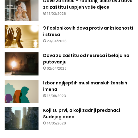
Dove za sreću – roditelji, učite ovu dovu
za zaštitu i uspjeh vaše djece
15/03/2026
9 Poslanikovih dova protiv anksioznosti
i stresa
23/04/2026
Dova za zaštitu od nesreća i belaja na
putovanju
02/04/2025
Izbor najljepših muslimanskih ženskih
imena
15/09/2023
Koji su prvi, a koji zadnji predznaci
Sudnjeg dana
14/05/2026