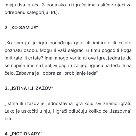
imaju dva igrača, 3 boda ako tri igrača imaju slične riječi za
određenu kategoriju itd.).
2. „KO SAM JA“
„Ko sam ja“ je igra pogađanja gdje, ili imitirate ili crtate
poznatu osobu. Mogu li vaši saigrači u timu pogoditi koga
imitirate ili crtate? Ima mnogo varijanti ove igre, jedna je da
se napiše ime na ljepljivi papir i zalijepi igraču na leđa ili na
čelo. Zabavna je i dobra za „probijanje leda“.
3. „ISTINA ILI IZAZOV“
„Istina ili izazov je jednostavna igra koju svi znamo igrati.
Lako je uskočiti u nju, i igrači odlučuju koliko će „izazovna“
biti.
4. „PICTIONARY“