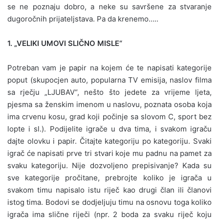
se ne poznaju dobro, a neke su savršene za stvaranje
dugoročnih prijateljstava. Pa da krenemo…..
1. „VELIKI UMOVI SLIČNO MISLE“
Potreban vam je papir na kojem će te napisati kategorije
poput (skupocjen auto, popularna TV emisija, naslov filma
sa rječju „LJUBAV“, nešto što jedete za vrijeme ljeta,
pjesma sa ženskim imenom u naslovu, poznata osoba koja
ima crvenu kosu, grad koji počinje sa slovom C, sport bez
lopte i sl.). Podijelite igrače u dva tima, i svakom igraču
dajte olovku i papir. Čitajte kategoriju po kategoriju. Svaki
igrač će napisati prve tri stvari koje mu padnu na pamet za
svaku kategoriju. Nije dozvoljeno prepisivanje? Kada su
sve kategorije pročitane, prebrojte koliko je igrača u
svakom timu napisalo istu riječ kao drugi član ili članovi
istog tima. Bodovi se dodjeljuju timu na osnovu toga koliko
igrača ima slične riječi (npr. 2 boda za svaku riječ koju