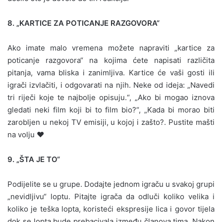
8. „KARTICE ZA POTICANJE RAZGOVORA“
Ako imate malo vremena možete napraviti „kartice za
poticanje razgovora“ na kojima ćete napisati različita
pitanja, vama bliska i zanimljiva. Kartice će vaši gosti ili
igrači izvlačiti, i odgovarati na njih. Neke od ideja: „Navedi
tri riječi koje te najbolje opisuju.“, „Ako bi mogao iznova
gledati neki film koji bi to film bio?“, „Kada bi morao biti
zarobljen u nekoj TV emisiji, u kojoj i zašto?. Pustite mašti
na volju ♥
9. „ŠTA JE TO“
Podijelite se u grupe. Dodajte jednom igraču u svakoj grupi
„nevidljivu“ loptu. Pitajte igrača da odluči koliko velika i
koliko je teška lopta, koristeći ekspresije lica i govor tijela
dok se lopta bude prebacivala između članova tima. Nakon