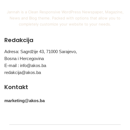
Jannah is a Clean Responsive WordPress Newspaper, Magazine,
News and Blog theme. Packed with options that allow you to
completely customize your website to your needs.
Redakcija
Adresa: Sagrdžije 43, 71000 Sarajevo,
Bosna i Hercegovina
E-mail :
info@akos.ba
redakcija@akos.ba
Kontakt
marketing@akos.ba