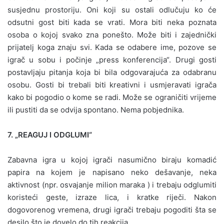
susjednu prostoriju. Oni koji su ostali odlučuju ko će
odsutni gost biti kada se vrati. Mora biti neka poznata
osoba o kojoj svako zna ponešto. Može biti i zajednički
prijatelj koga znaju svi. Kada se odabere ime, pozove se
igrač u sobu i počinje „press konferencija“. Drugi gosti
postavljaju pitanja koja bi bila odgovarajuća za odabranu
osobu. Gosti bi trebali biti kreativni i usmjeravati igrača
kako bi pogodio o kome se radi. Može se ograničiti vrijeme
ili pustiti da se odvija spontano. Nema pobjednika.
7. „REAGUJ I ODGLUMI“
Zabavna igra u kojoj igrači nasumično biraju komadić
papira na kojem je napisano neko dešavanje, neka
aktivnost (npr. osvajanje milion maraka ) i trebaju odglumiti
koristeći geste, izraze lica, i kratke riječi. Nakon
dogovorenog vremena, drugi igrači trebaju pogoditi šta se
desilo što je dovelo do tih reakcija.