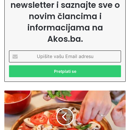
newsletter i saznajte sve o
novim člancima i
informacijama na
Akos.ba.
U
p
i
š
i
t
e
M
v
a
a
l
š
i
u
p
E
o
m