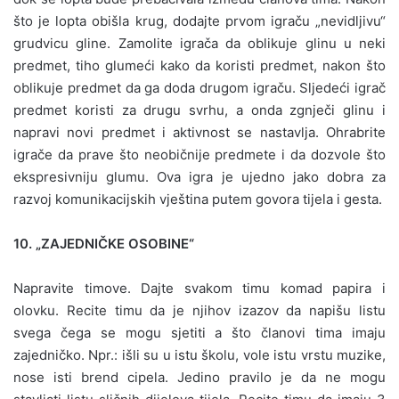
što je lopta obišla krug, dodajte prvom igraču „nevidljivu“
grudvicu gline. Zamolite igrača da oblikuje glinu u neki
predmet, tiho glumeći kako da koristi predmet, nakon što
oblikuje predmet da ga doda drugom igraču. Sljedeći igrač
predmet koristi za drugu svrhu, a onda zgnječi glinu i
napravi novi predmet i aktivnost se nastavlja. Ohrabrite
igrače da prave što neobičnije predmete i da dozvole što
ekspresivniju glumu. Ova igra je ujedno jako dobra za
razvoj komunikacijskih vještina putem govora tijela i gesta.
10. „ZAJEDNIČKE OSOBINE“
Napravite timove. Dajte svakom timu komad papira i
olovku. Recite timu da je njihov izazov da napišu listu
svega čega se mogu sjetiti a što članovi tima imaju
zajedničko. Npr.: išli su u istu školu, vole istu vrstu muzike,
nose isti brend cipela. Jedino pravilo je da ne mogu