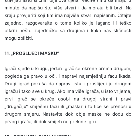
stavljati listu sličnih dijelova tijela. Recite timu da imaju 3
minute da napišu što više stvari i da moraju biti brzi. Na
kraju provjeriti koji tim ima najviše stvari napisanih. Čitajte
zajedno, razgovarajte o tome koliko je lagano ili teško
otkriti nešto zajedničko sa drugima i kako nas sličnosti
mogu zbližiti.
11. „PROSLIJEDI MASKU“
Igrači sjede u krugu, jedan igrač se okrene prema drugom,
pogleda ga pravo u oči, i napravi najsmješniju facu ikada.
Drugi igrač pokuša da napravi istu i proslijedi je drugom
igraču i tako sve u krug. Ako ima više igrača, u isto vrijeme,
prvi igrač se okreće osobi na drugoj strani i pravi
„drugačiju“ smješnu facu ili „masku“ i to lice se prenosi u
drugom smjeru. Nastavite dok obje maske ne dođu do
prvog igrača, ili dok smijeh ne prekine igru.