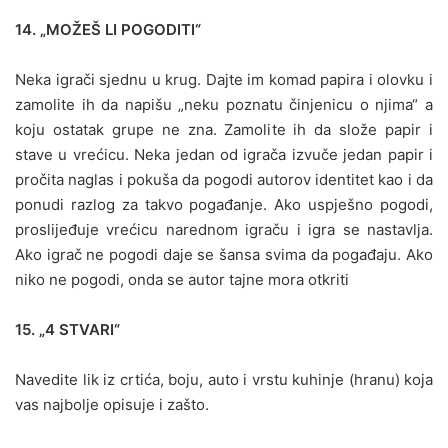
14. „MOŽEŠ LI POGODITI“
Neka igrači sjednu u krug. Dajte im komad papira i olovku i
zamolite ih da napišu „neku poznatu činjenicu o njima“ a
koju ostatak grupe ne zna. Zamolite ih da slože papir i
stave u vrećicu. Neka jedan od igrača izvuče jedan papir i
pročita naglas i pokuša da pogodi autorov identitet kao i da
ponudi razlog za takvo pogađanje. Ako uspješno pogodi,
proslijeđuje vrećicu narednom igraču i igra se nastavlja.
Ako igrač ne pogodi daje se šansa svima da pogađaju. Ako
niko ne pogodi, onda se autor tajne mora otkriti
15. „4 STVARI“
Navedite lik iz crtića, boju, auto i vrstu kuhinje (hranu) koja
vas najbolje opisuje i zašto.