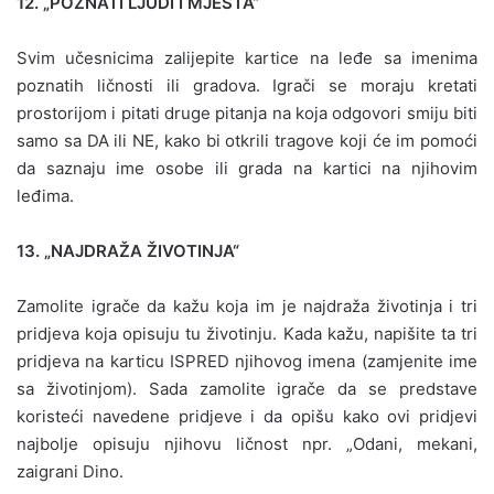
12. „POZNATI LJUDI I MJESTA“
Svim učesnicima zalijepite kartice na leđe sa imenima
poznatih ličnosti ili gradova. Igrači se moraju kretati
prostorijom i pitati druge pitanja na koja odgovori smiju biti
samo sa DA ili NE, kako bi otkrili tragove koji će im pomoći
da saznaju ime osobe ili grada na kartici na njihovim
leđima.
13. „NAJDRAŽA ŽIVOTINJA“
Zamolite igrače da kažu koja im je najdraža životinja i tri
pridjeva koja opisuju tu životinju. Kada kažu, napišite ta tri
pridjeva na karticu ISPRED njihovog imena (zamjenite ime
sa životinjom). Sada zamolite igrače da se predstave
koristeći navedene pridjeve i da opišu kako ovi pridjevi
najbolje opisuju njihovu ličnost npr. „Odani, mekani,
zaigrani Dino.