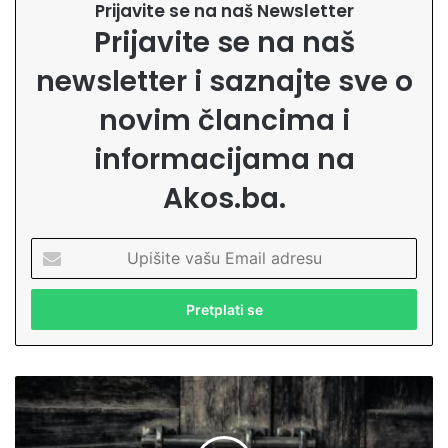
Prijavite se na naš Newsletter
Prijavite se na naš
newsletter i saznajte sve o
novim člancima i
informacijama na
Akos.ba.
U
p
i
š
i
t
e
Š
v
t
a
a
š