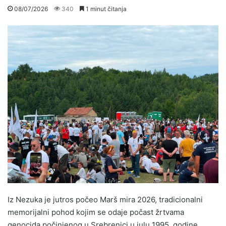
08/07/2026
340
1 minut čitanja
Iz Nezuka je jutros počeo Marš mira 2026, tradicionalni
memorijalni pohod kojim se odaje počast žrtvama
genocida počinjenog u Srebrenici u julu 1995. godine.