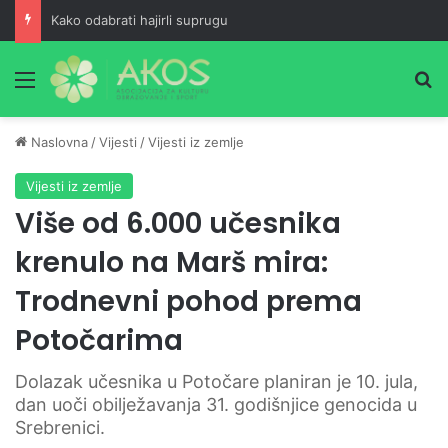
Kako odabrati hajirli suprugu
Meni
Pr
Naslovna
/
Vijesti
/
Vijesti iz zemlje
Vijesti iz zemlje
Više od 6.000 učesnika
krenulo na Marš mira:
Trodnevni pohod prema
Potočarima
Dolazak učesnika u Potočare planiran je 10. jula,
dan uoči obilježavanja 31. godišnjice genocida u
Srebrenici.