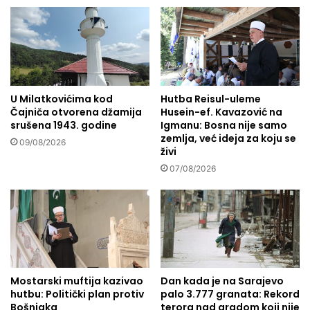
o
k
a
u
s
t
U Milatkovićima kod
Hutba Reisul-uleme
:
Čajniča otvorena džamija
Husein-ef. Kavazović na
U
srušena 1943. godine
Igmanu: Bosna nije samo
č
zemlja, već ideja za koju se
e
09/08/2026
živi
m
07/08/2026
u
j
e
r
a
z
l
i
Mostarski muftija kazivao
Dan kada je na Sarajevo
k
hutbu: Politički plan protiv
palo 3.777 granata: Rekord
a
Bošnjaka
terora nad gradom koji nije