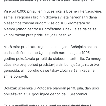
Više od 6.000 prijavljenih učesnika iz Bosne i Hercegovine,
zemalja regiona i brojnih država svijeta naredna tri dana
pješačit će trasom dugom više od 100 kilometara do
Memorijalnog centra u Potočarima. Očekuje se da će se
koloni tokom puta pridružiti još učesnika.
Marš mira prati rutu kojom su se hiljade Bošnjaka nakon
pada zaštićene zone Ujedinjenih naroda u julu 1995.
godine pokušavale probiti do slobodne teritorije. Za mnoge
učesnike ovaj pohod predstavlja simbol sjećanja na žrtve
genocida, ali i poruku da se takav zločin više nikada ne
smije ponoviti.
Dolazak učesnika u Potočare planiran je 10. jula, dan uoči
obilježavanja 31. godišnjice genocida u Srebrenici.
Za ovogodišnji pohod osigurani su medicinski timovi,