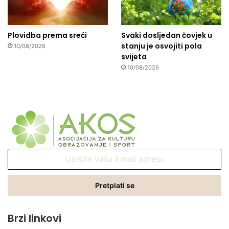
Plovidba prema sreći
Svaki dosljedan čovjek u
stanju je osvojiti pola
10/08/2026
svijeta
10/08/2026
Upišite
vašu
Email
adresu
Brzi linkovi