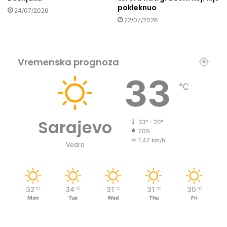
?
pokleknuo
24/07/2026
22/07/2026
Vremenska prognoza
33
℃
Sarajevo
33º - 20º
20%
1.47 km/h
Vedro
32
34
31
31
30
℃
℃
℃
℃
℃
Mon
Tue
Wed
Thu
Fri