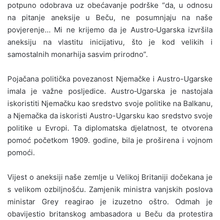
potpuno odobrava uz obećavanje podrške “da, u odnosu
na pitanje aneksije u Beču, ne posumnjaju na naše
povjerenje… Mi ne krijemo da je Austro‑Ugarska izvršila
aneksiju na vlastitu inicijativu, što je kod velikih i
samostalnih monarhija sasvim prirodno”.
Pojačana politička povezanost Njemačke i Austro-Ugarske
imala je važne posljedice. Austro‑Ugarska je nastojala
iskoristiti Njemačku kao sredstvo svoje politike na Balkanu,
a Njemačka da iskoristi Austro-Ugarsku kao sredstvo svoje
politike u Evropi. Ta diplomatska djelatnost, te otvorena
pomoć početkom 1909. godine, bila je proširena i vojnom
pomoći.
Vijest o aneksiji naše zemlje u Velikoj Britaniji dočekana je
s velikom ozbiljnošću. Zamjenik ministra vanjskih poslova
ministar Grey reagirao je izuzetno oštro. Odmah je
obavijestio britanskog ambasadora u Beču da protestira