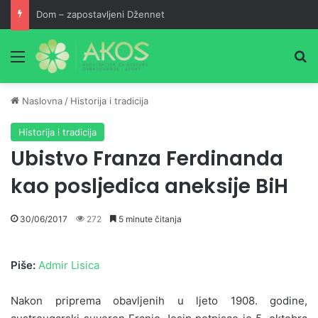
Dom – zapostavljeni Džennet
Meni
Pr
Naslovna
/
Historija i tradicija
Historija i tradicija
Ubistvo Franza Ferdinanda
kao posljedica aneksije BiH
30/06/2017
272
5 minute čitanja
Piše:
Admir Lisica
Nakon priprema obavljenih u ljeto 1908. godine,