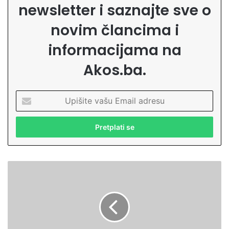
newsletter i saznajte sve o
novim člancima i
informacijama na
Akos.ba.
U
p
i
š
i
t
e
S
v
i
a
s
š
t
u
e
E
m
m