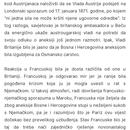
kod Austrijanaca naloživši da se Vlada Austrije podsjeti na
Londonski sporazum od 17. januara 1871. godine, po kojem
“ni jedna sila ne može kršiti njene ugovorne odredbe”. Iz
tog razloga, savjetovao je britanskog ambasadora u Beču
da energično ukaže austrougarskoj vladi na potrebi da
svoju odluku o aneksiji još jednom razmotri. Ipak, Vladi
Britanije bilo je jasno da je Bosna i Hercegovina aneksijom
bila izgubljena za Osmansko carstvo.
Reakcija u Francuskoj bila je dosta različita od one u
Britaniji. Francuskoj je odgovarao mir jer je ranije bila
pogođena krizom koja ju je mogla uvesti u rat s
Njemačkom. U takvoj atmosferi, radi dovršenja francusko-
njemačkog sporazuma u Maroku, Francuska nije željela da
zbog aneksije Bosne i Hercegovine stupi u neželjeni sukob
s Njemačkom, pa je i razumljivo što je Pariz ovu vijest
dočekao bez prevelikog uzbuđenja. Stav Francuske bio je
taj da treba naći zajedničko rješenje novonastalog