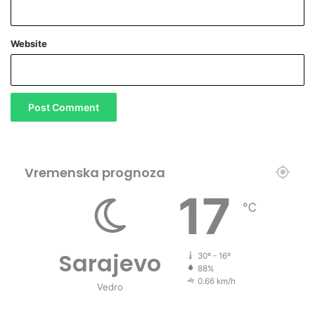
h
o
Website
Vremenska prognoza
17
℃
Sarajevo
30º - 16º
88%
0.66 km/h
Vedro