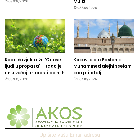
Mulk!
08/08/2026
08/08/2026
Kada čovjek kaže 'Odoše
Kakav je bio Poslanik
ljudi u propast!' – tada je
Muhammed alejhi sselam
on u većoj propasti od njih
kao prijatelj
08/08/2026
08/08/2026
Upišite
vašu