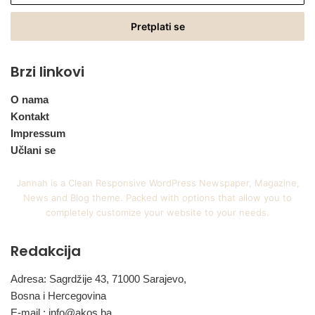
Email
adresu
Brzi linkovi
O nama
Kontakt
Impressum
Učlani se
Jannah is a Clean Responsive WordPress Newspaper, Magazine,
News and Blog theme. Packed with options that allow you to
completely customize your website to your needs.
Redakcija
Adresa: Sagrdžije 43, 71000 Sarajevo,
Bosna i Hercegovina
E-mail :
info@akos.ba