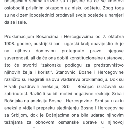
bošnjačkim selima kružile su i glasine da će se kmetovi
osloboditi prisilnim otkupom uz nisku odštetu. Zbog toga
su neki zemljoposjednici prodavali svoje posjede u namjeri
da se isele.
Proklamacijom Bosancima i Hercegovcima od 7. oktobra
1908. godine, austrijski car i ugarski kralj obavijestio ih je
na njihovu domovinu protegnuto pravo njegove
suverenosti, ali da će ona dobiti konstitucionalne ustanove,
što će stvoriti “zakonsku podlogu za predstavništvo
njihovih želja i koristi”. Stanovnici Bosne i Hercegovine
različito su reagirali na ovu vladarevu proklamaciju. Dok su
Hrvati pozdravili aneksiju, Srbi i Bošnjaci izražavali su
zabrinutost. Različiti su bili motivi negativne reakcije Srba i
Bošnjaka na aneksiju Bosne i Hercegovine. Srbi su u aktu
aneksije vidjeli prepreku sjedinjenju Bosne i Hercegovine
sa Srbijom, dok je Bošnjacima ona bila udarac njihovim
težnjama za obnovom osmanske uprave u njihovoj