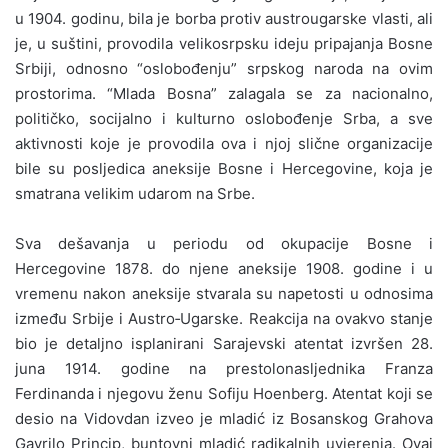
u 1904. godinu, bila je borba protiv austrougarske vlasti, ali
je, u suštini, provodila velikosrpsku ideju pripajanja Bosne
Srbiji, odnosno “oslobođenju” srpskog naroda na ovim
prostorima. “Mlada Bosna” zalagala se za nacionalno,
političko, socijalno i kulturno oslobođenje Srba, a sve
aktivnosti koje je provodila ova i njoj slične organizacije
bile su posljedica aneksije Bosne i Hercegovine, koja je
smatrana velikim udarom na Srbe.
Sva dešavanja u periodu od okupacije Bosne i
Hercegovine 1878. do njene aneksije 1908. godine i u
vremenu nakon aneksije stvarala su napetosti u odnosima
između Srbije i Austro‑Ugarske. Reakcija na ovakvo stanje
bio je detaljno isplanirani Sarajevski atentat izvršen 28.
juna 1914. godine na prestolonasljednika Franza
Ferdinanda i njegovu ženu Sofiju Hoenberg. Atentat koji se
desio na Vidovdan izveo je mladić iz Bosanskog Grahova
Gavrilo Princip, buntovni mladić radikalnih uvjerenja. Ovaj