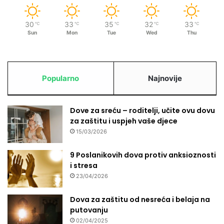
30
33
35
32
33
℃
℃
℃
℃
℃
Sun
Mon
Tue
Wed
Thu
Popularno
Najnovije
Dove za sreću – roditelji, učite ovu dovu
za zaštitu i uspjeh vaše djece
15/03/2026
9 Poslanikovih dova protiv anksioznosti
i stresa
23/04/2026
Dova za zaštitu od nesreća i belaja na
putovanju
02/04/2025