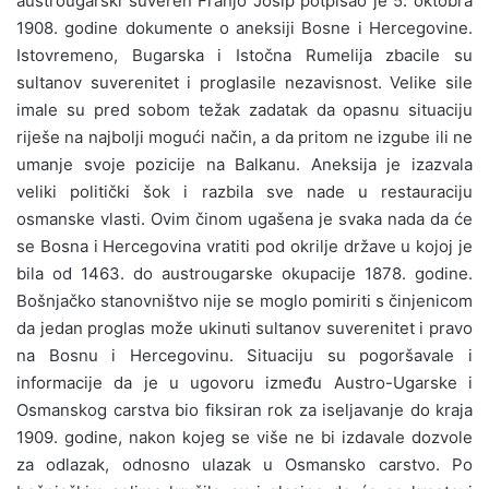
austrougarski suveren Franjo Josip potpisao je 5. oktobra
1908. godine dokumente o aneksiji Bosne i Hercegovine.
Istovremeno, Bugarska i Istočna Rumelija zbacile su
sultanov suverenitet i proglasile nezavisnost. Velike sile
imale su pred sobom težak zadatak da opasnu situaciju
riješe na najbolji mogući način, a da pritom ne izgube ili ne
umanje svoje pozicije na Balkanu. Aneksija je izazvala
veliki politički šok i razbila sve nade u restauraciju
osmanske vlasti. Ovim činom ugašena je svaka nada da će
se Bosna i Hercegovina vratiti pod okrilje države u kojoj je
bila od 1463. do austrougarske okupacije 1878. godine.
Bošnjačko stanovništvo nije se moglo pomiriti s činjenicom
da jedan proglas može ukinuti sultanov suverenitet i pravo
na Bosnu i Hercegovinu. Situaciju su pogoršavale i
informacije da je u ugovoru između Austro-Ugarske i
Osmanskog carstva bio fiksiran rok za iseljavanje do kraja
1909. godine, nakon kojeg se više ne bi izdavale dozvole
za odlazak, odnosno ulazak u Osmansko carstvo. Po