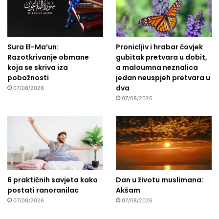
Sura El-Ma’un:
Pronicljiv i hrabar čovjek
Razotkrivanje obmane
gubitak pretvara u dobit,
koja se skriva iza
a maloumna neznalica
pobožnosti
jedan neuspjeh pretvara u
dva
07/08/2026
07/08/2026
6 praktičnih savjeta kako
Dan u životu muslimana:
postati ranoranilac
Akšam
07/08/2026
07/08/2026