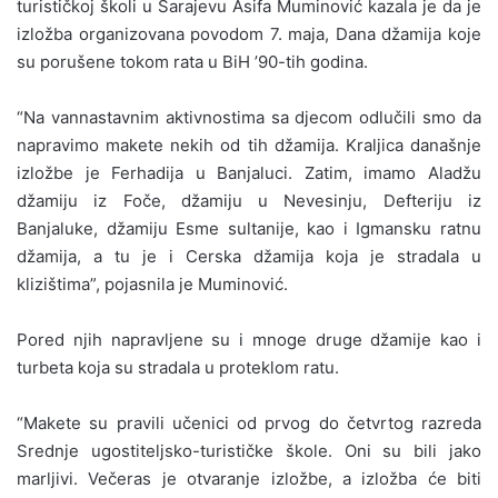
turističkoj školi u Sarajevu Asifa Muminović kazala je da je
izložba organizovana povodom 7. maja, Dana džamija koje
su porušene tokom rata u BiH ’90-tih godina.
“Na vannastavnim aktivnostima sa djecom odlučili smo da
napravimo makete nekih od tih džamija. Kraljica današnje
izložbe je Ferhadija u Banjaluci. Zatim, imamo Aladžu
džamiju iz Foče, džamiju u Nevesinju, Defteriju iz
Banjaluke, džamiju Esme sultanije, kao i Igmansku ratnu
džamija, a tu je i Cerska džamija koja je stradala u
klizištima”, pojasnila je Muminović.
Pored njih napravljene su i mnoge druge džamije kao i
turbeta koja su stradala u proteklom ratu.
“Makete su pravili učenici od prvog do četvrtog razreda
Srednje ugostiteljsko-turističke škole. Oni su bili jako
marljivi. Večeras je otvaranje izložbe, a izložba će biti