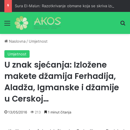
Sura El-Ma’un: Razotkrivanje obmane koja se skriva iza pobožnosti
Meni
Pr
Naslovna
/
Umjetnost
Umjetnost
U znak sjećanja: Izložene
makete džamija Ferhadija,
Aladža, Igmanske i džamije
u Cerskoj…
13/05/2016
213
1 minut čitanja