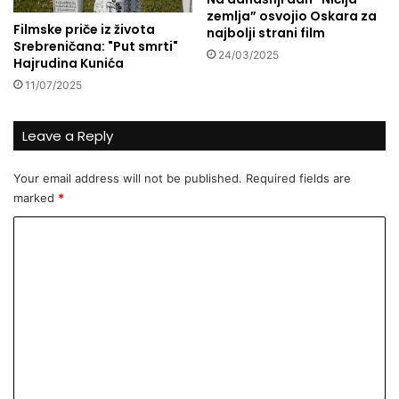
k
a
zemlja” osvojio Oskara za
u
t
Filmske priče iz života
najbolji strani film
h
i
Srebreničana: "Put smrti"
24/03/2025
i
s
Hajrudina Kunića
n
l
11/07/2025
j
o
e
b
S
Leave a Reply
o
t
d
a
u
Your email address will not be published.
Required fields are
r
marked
*
i
G
C
r
o
a
d
m
m
e
n
t