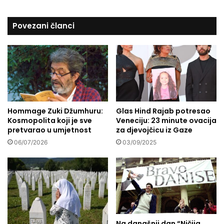
a
t
n
i
Povezani članci
j
v
e
a
p
l
o
u
m
G
o
a
g
z
l
i
i
Hommage Zuki Džumhuru:
Glas Hind Rajab potresao
:
Kosmopolita koji je sve
Veneciju: 23 minute ovacija
r
Ž
pretvarao u umjetnost
za djevojčicu iz Gaze
a
e
d
l
06/07/2026
03/09/2025
N
i
a
m
r
o
o
u
d
d
n
i
e
s
Na današnji dan “Ničija