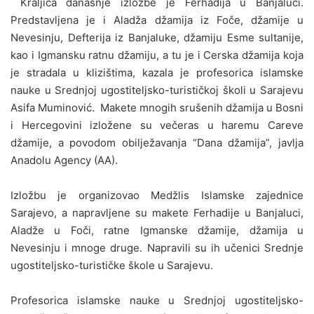
Kraljica današnje izložbe je Ferhadija u Banjaluci.
Predstavljena je i Aladža džamija iz Foče, džamije u
Nevesinju, Defterija iz Banjaluke, džamiju Esme sultanije,
kao i Igmansku ratnu džamiju, a tu je i Cerska džamija koja
je stradala u klizištima, kazala je profesorica islamske
nauke u Srednjoj ugostiteljsko-turističkoj školi u Sarajevu
Asifa Muminović.
Makete mnogih srušenih džamija u Bosni
i Hercegovini izložene su večeras u haremu Careve
džamije, a povodom obilježavanja “Dana džamija”, javlja
Anadolu Agency (AA).
Izložbu je organizovao Medžlis Islamske zajednice
Sarajevo, a napravljene su makete Ferhadije u Banjaluci,
Aladže u Foči, ratne Igmanske džamije, džamija u
Nevesinju i mnoge druge. Napravili su ih učenici Srednje
ugostiteljsko-turističke škole u Sarajevu.
Profesorica islamske nauke u Srednjoj ugostiteljsko-