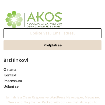
Upišite
vašu
Email
adresu
Brzi linkovi
O nama
Kontakt
Impressum
Učlani se
Jannah is a Clean Responsive WordPress Newspaper, Magazine,
News and Blog theme. Packed with options that allow you to