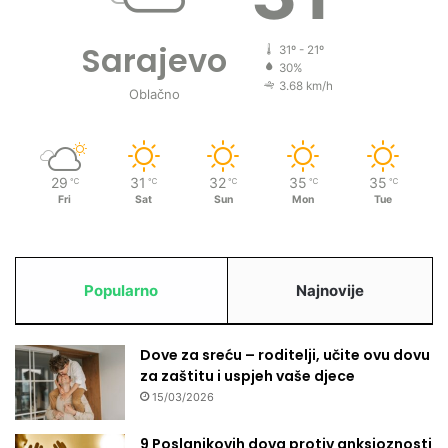
Sarajevo
31º - 21º
30%
3.68 km/h
Oblačno
29
31
32
35
35
℃
℃
℃
℃
℃
Fri
Sat
Sun
Mon
Tue
Popularno
Najnovije
Dove za sreću – roditelji, učite ovu dovu
za zaštitu i uspjeh vaše djece
15/03/2026
9 Poslanikovih dova protiv anksioznosti