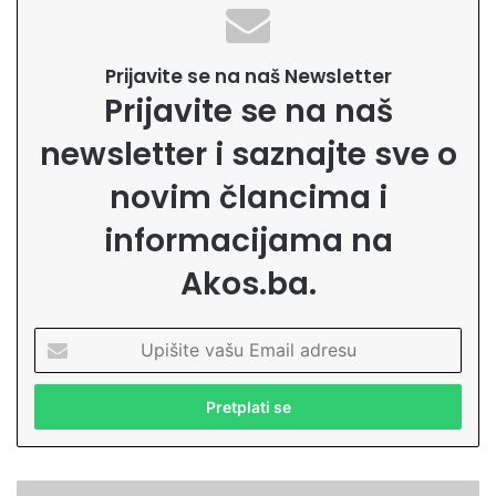
Prijavite se na naš Newsletter
Prijavite se na naš
newsletter i saznajte sve o
novim člancima i
informacijama na
Akos.ba.
U
p
i
š
i
t
e
V