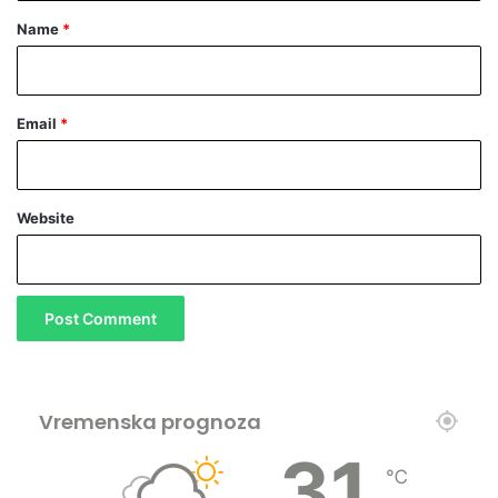
*
Name
*
Email
*
Website
Vremenska prognoza
31
℃