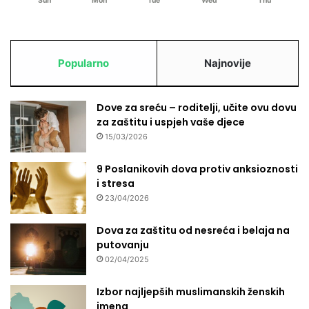
Sun
Mon
Tue
Wed
Thu
n
e
a
m
m
o
a
5
Popularno
Najnovije
,
5
u
b
m
e
Dove za sreću – roditelji, učite ovu dovu
i
b
za zaštitu i uspjeh vaše djece
r
a
15/03/2026
a
l
i
9 Poslanikovih dova protiv anksioznosti
s
i stresa
u
23/04/2026
p
o
Dova za zaštitu od nesreća i belaja na
l
putovanju
a
02/04/2025
k
o
Izbor najljepših muslimanskih ženskih
imena