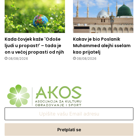
Kada čovjek kaže 'Odoše
Kakav je bio Poslanik
ljudi u propast!' – tada je
Muhammed alejhi sselam
on u većoj propasti od njih
kao prijatelj
08/08/2026
08/08/2026
Upišite
vašu
Email
adresu