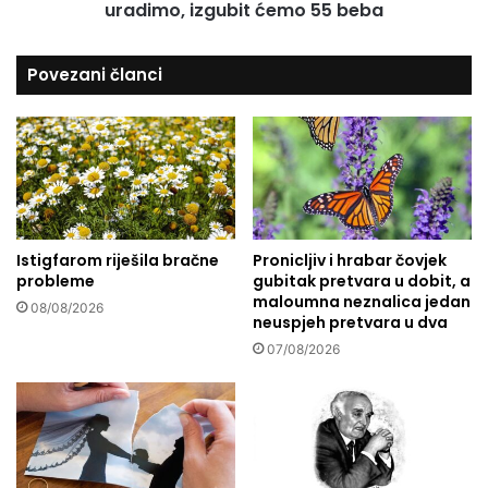
a
uradimo, izgubit ćemo 55 beba
r
s
a
e
i
Povezani članci
d
z
a
b
m
o
m
l
a
n
r
i
a
c
k
e
a
Istigfarom riješila bračne
Pronicljiv i hrabar čovjek
u
,
probleme
gubitak pretvara u dobit, a
G
maloumna neznalica jedan
m
a
08/08/2026
neuspjeh pretvara u dva
n
z
o
07/08/2026
i
g
:
i
A
s
k
u
o
o
n
s
e