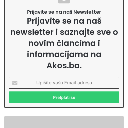
Prijavite se na naš Newsletter
Prijavite se na naš
newsletter i saznajte sve o
novim člancima i
informacijama na
Akos.ba.
U
p
i
š
i
t
e
A
v
M
a