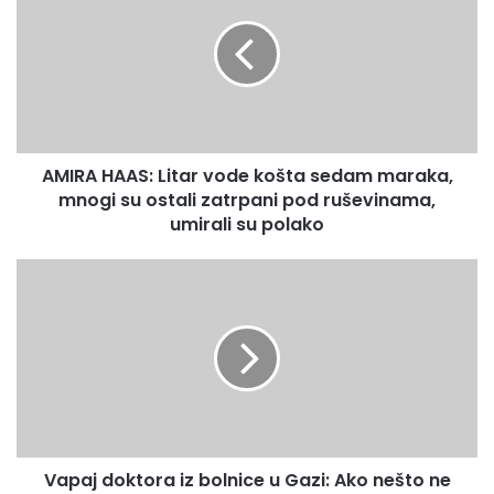
I
š
R
u
A
E
H
m
A
a
A
i
S
l
AMIRA HAAS: Litar vode košta sedam maraka,
:
a
mnogi su ostali zatrpani pod ruševinama,
L
d
i
umirali su polako
r
t
e
a
V
s
r
a
u
v
p
o
a
d
j
e
d
k
o
o
k
š
t
t
Vapaj doktora iz bolnice u Gazi: Ako nešto ne
o