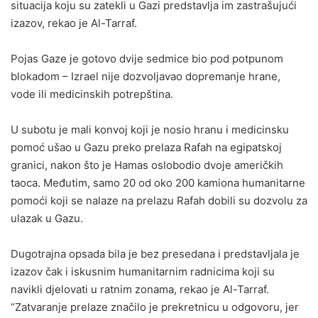
situacija koju su zatekli u Gazi predstavlja im zastrašujući
izazov, rekao je Al-Tarraf.
Pojas Gaze je gotovo dvije sedmice bio pod potpunom
blokadom – Izrael nije dozvoljavao dopremanje hrane,
vode ili medicinskih potrepština.
U subotu je mali konvoj koji je nosio hranu i medicinsku
pomoć ušao u Gazu preko prelaza Rafah na egipatskoj
granici, nakon što je Hamas oslobodio dvoje američkih
taoca. Međutim, samo 20 od oko 200 kamiona humanitarne
pomoći koji se nalaze na prelazu Rafah dobili su dozvolu za
ulazak u Gazu.
Dugotrajna opsada bila je bez presedana i predstavljala je
izazov čak i iskusnim humanitarnim radnicima koji su
navikli djelovati u ratnim zonama, rekao je Al-Tarraf.
“Zatvaranje prelaze značilo je prekretnicu u odgovoru, jer