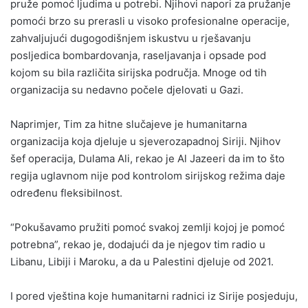
pruže pomoć ljudima u potrebi. Njihovi napori za pružanje
pomoći brzo su prerasli u visoko profesionalne operacije,
zahvaljujući dugogodišnjem iskustvu u rješavanju
posljedica bombardovanja, raseljavanja i opsade pod
kojom su bila različita sirijska područja. Mnoge od tih
organizacija su nedavno počele djelovati u Gazi.
Naprimjer, Tim za hitne slučajeve je humanitarna
organizacija koja djeluje u sjeverozapadnoj Siriji. Njihov
šef operacija, Dulama Ali, rekao je Al Jazeeri da im to što
regija uglavnom nije pod kontrolom sirijskog režima daje
određenu fleksibilnost.
“Pokušavamo pružiti pomoć svakoj zemlji kojoj je pomoć
potrebna”, rekao je, dodajući da je njegov tim radio u
Libanu, Libiji i Maroku, a da u Palestini djeluje od 2021.
I pored vještina koje humanitarni radnici iz Sirije posjeduju,