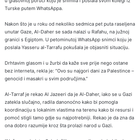
u glasovnoj poruci koju je snimila i poslala svom kolegi iz
Turske putem WhatsAppa.
Nakon što je u roku od nekoliko sedmica pet puta raseljena
unutar Gaze, Al-Daher se sada nalazi u Rafahu, na južnoj
granici s Egiptom. U petominutoj WhatsApp snimci koju je
poslala Yasseru al-Tarrafu pokušala je objasniti situaciju.
Drhtavim glasom i u žurbi da kaže sve prije nego ostane
bez interneta, rekla je: “Ovo su najgori dani za Palestince –
genocid i masakri u svim područjima.”
Al-Tarraf je rekao Al Jazeeri da je Al-Daher, iako se u Gazi
zatekla slučajno, radila danonoćno kako bi pomogla
koordinaciju s lokalnim vlastima na terenu kako bi resursi i
pomoć stigli tamo gdje su najpotrebniji. Rekao je da zna da
ona dobro razumije kroz šta prolazi narod u Gazi.