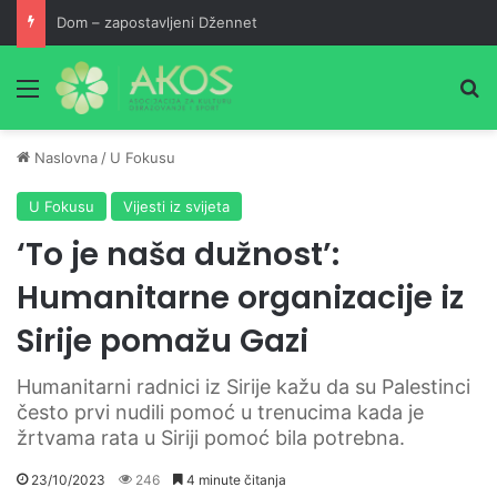
Dom – zapostavljeni Džennet
Meni
Pr
Naslovna
/
U Fokusu
U Fokusu
Vijesti iz svijeta
‘To je naša dužnost’:
Humanitarne organizacije iz
Sirije pomažu Gazi
Humanitarni radnici iz Sirije kažu da su Palestinci
često prvi nudili pomoć u trenucima kada je
žrtvama rata u Siriji pomoć bila potrebna.
23/10/2023
246
4 minute čitanja