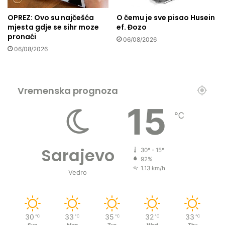
t
š
OPREZ: Ovo su najčešća
O čemu je sve pisao Husein
a
t
mjesta gdje se sihr moze
ef. Đozo
l
o
pronaći
06/08/2026
i
n
06/08/2026
z
e
a
u
t
r
r
a
Vremenska prognoza
p
d
a
15
i
℃
n
m
i
o
p
,
o
i
Sarajevo
30º - 15º
d
z
92%
r
g
1.13 km/h
Vedro
u
u
š
b
e
i
v
t
30
33
35
32
33
℃
℃
℃
℃
℃
i
ć