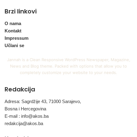
Brzi linkovi
O nama
Kontakt
Impressum
Učlani se
Jannah is a Clean Responsive WordPress Newspaper, Magazine,
News and Blog theme. Packed with options that allow you to
completely customize your website to your needs.
Redakcija
Adresa: Sagrdžije 43, 71000 Sarajevo,
Bosna i Hercegovina
E-mail :
info@akos.ba
redakcija@akos.ba