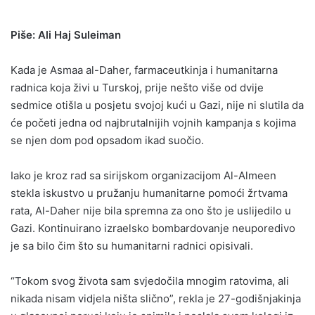
Piše: Ali Haj Suleiman
Kada je Asmaa al-Daher, farmaceutkinja i humanitarna
radnica koja živi u Turskoj, prije nešto više od dvije
sedmice otišla u posjetu svojoj kući u Gazi, nije ni slutila da
će početi jedna od najbrutalnijih vojnih kampanja s kojima
se njen dom pod opsadom ikad suočio.
Iako je kroz rad sa sirijskom organizacijom Al-Almeen
stekla iskustvo u pružanju humanitarne pomoći žrtvama
rata, Al-Daher nije bila spremna za ono što je uslijedilo u
Gazi. Kontinuirano izraelsko bombardovanje neuporedivo
je sa bilo čim što su humanitarni radnici opisivali.
“Tokom svog života sam svjedočila mnogim ratovima, ali
nikada nisam vidjela ništa slično”, rekla je 27-godišnjakinja