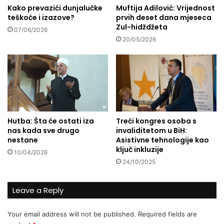
s
Kako prevazići dunjalučke
Muftija Adilović: Vrijednost
p
teškoće i izazove?
prvih deset dana mjeseca
r
o
Zul-hidždžeta
c
š
07/06/2026
a
i
20/05/2026
!
l
j
k
e
h
r
a
Hutba: Šta će ostati iza
Treći kongres osoba s
n
nas kada sve drugo
invaliditetom u BiH:
e
nestane
Asistivne tehnologije kao
i
ključ inkluzije
10/04/2026
h
24/10/2025
i
g
i
Leave a Reply
j
e
Your email address will not be published.
Required fields are
n