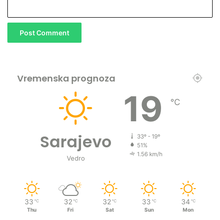
Vremenska prognoza
19
℃
Sarajevo
33º - 19º
51%
1.56 km/h
Vedro
33
32
32
33
34
℃
℃
℃
℃
℃
Thu
Fri
Sat
Sun
Mon