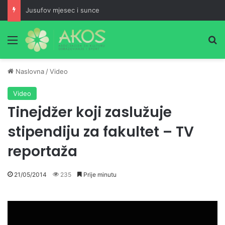
Jusufov mjesec i sunce
Meni
Pr
Naslovna
/
Video
Video
Tinejdžer koji zaslužuje
stipendiju za fakultet – TV
reportaža
21/05/2014
235
Prije minutu