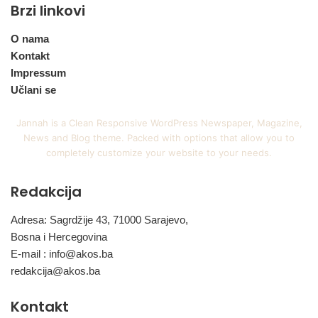
Brzi linkovi
O nama
Kontakt
Impressum
Učlani se
Jannah is a Clean Responsive WordPress Newspaper, Magazine,
News and Blog theme. Packed with options that allow you to
completely customize your website to your needs.
Redakcija
Adresa: Sagrdžije 43, 71000 Sarajevo,
Bosna i Hercegovina
E-mail :
info@akos.ba
redakcija@akos.ba
Kontakt