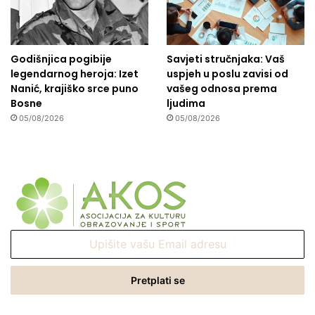
Godišnjica pogibije
Savjeti stručnjaka: Vaš
legendarnog heroja: Izet
uspjeh u poslu zavisi od
Nanić, krajiško srce puno
vašeg odnosa prema
Bosne
ljudima
05/08/2026
05/08/2026
Upišite
vašu
Email
adresu