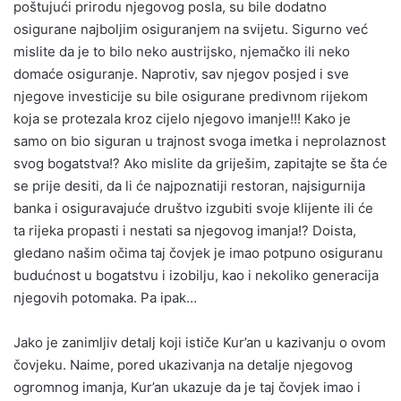
poštujući prirodu njegovog posla, su bile dodatno
osigurane najboljim osiguranjem na svijetu. Sigurno već
mislite da je to bilo neko austrijsko, njemačko ili neko
domaće osiguranje. Naprotiv, sav njegov posjed i sve
njegove investicije su bile osigurane predivnom rijekom
koja se protezala kroz cijelo njegovo imanje!!! Kako je
samo on bio siguran u trajnost svoga imetka i neprolaznost
svog bogatstva!? Ako mislite da griješim, zapitajte se šta će
se prije desiti, da li će najpoznatiji restoran, najsigurnija
banka i osiguravajuće društvo izgubiti svoje klijente ili će
ta rijeka propasti i nestati sa njegovog imanja!? Doista,
gledano našim očima taj čovjek je imao potpuno osiguranu
budućnost u bogatstvu i izobilju, kao i nekoliko generacija
njegovih potomaka. Pa ipak…
Jako je zanimljiv detalj koji ističe Kur’an u kazivanju o ovom
čovjeku. Naime, pored ukazivanja na detalje njegovog
ogromnog imanja, Kur’an ukazuje da je taj čovjek imao i