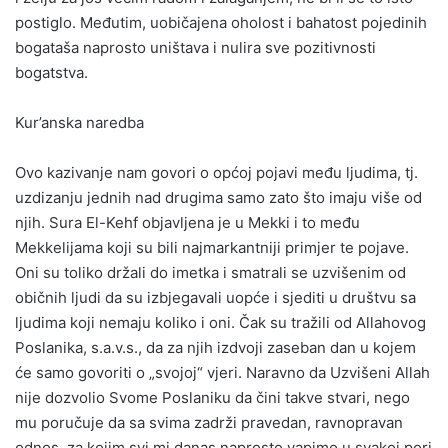
postiglo. Međutim, uobičajena oholost i bahatost pojedinih
bogataša naprosto uništava i nulira sve pozitivnosti
bogatstva.
Kur’anska naredba
Ovo kazivanje nam govori o općoj pojavi među ljudima, tj.
uzdizanju jednih nad drugima samo zato što imaju više od
njih. Sura El-Kehf objavljena je u Mekki i to među
Mekkelijama koji su bili najmarkantniji primjer te pojave.
Oni su toliko držali do imetka i smatrali se uzvišenim od
običnih ljudi da su izbjegavali uopće i sjediti u društvu sa
ljudima koji nemaju koliko i oni. Čak su tražili od Allahovog
Poslanika, s.a.v.s., da za njih izdvoji zaseban dan u kojem
će samo govoriti o „svojoj“ vjeri. Naravno da Uzvišeni Allah
nije dozvolio Svome Poslaniku da čini takve stvari, nego
mu poručuje da sa svima zadrži pravedan, ravnopravan
odnos, za kojim svi mi danas naprosto vapimo u svakoj pori