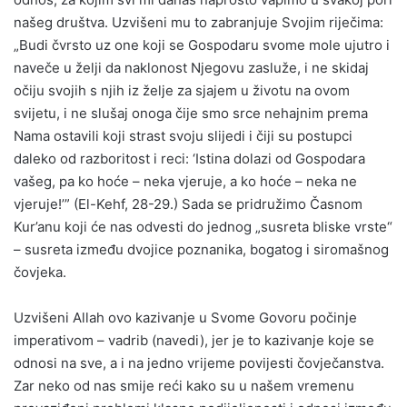
našeg društva. Uzvišeni mu to zabranjuje Svojim riječima:
„Budi čvrsto uz one koji se Gospodaru svome mole ujutro i
naveče u želji da naklonost Njegovu zasluže, i ne skidaj
očiju svojih s njih iz želje za sjajem u životu na ovom
svijetu, i ne slušaj onoga čije smo srce nehajnim prema
Nama ostavili koji strast svoju slijedi i čiji su postupci
daleko od razboritost i reci: ‘Istina dolazi od Gospodara
vašeg, pa ko hoće – neka vjeruje, a ko hoće – neka ne
vjeruje!’” (El-Kehf, 28-29.) Sada se pridružimo Časnom
Kur’anu koji će nas odvesti do jednog „susreta bliske vrste“
– susreta između dvojice poznanika, bogatog i siromašnog
čovjeka.
Uzvišeni Allah ovo kazivanje u Svome Govoru počinje
imperativom – vadrib (navedi), jer je to kazivanje koje se
odnosi na sve, a i na jedno vrijeme povijesti čovječanstva.
Zar neko od nas smije reći kako su u našem vremenu