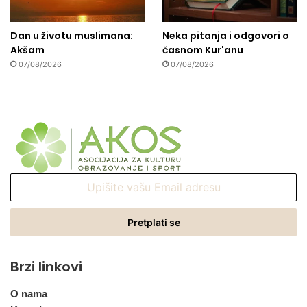
Dan u životu muslimana:
Neka pitanja i odgovori o
Akšam
časnom Kur'anu
07/08/2026
07/08/2026
Upišite
vašu
Email
adresu
Brzi linkovi
O nama