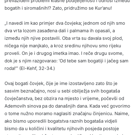
prevaziđeni problemi klasne podijeljenosti i odnosi između
bogatih i siromašnih!? Zato, pridružimo se Kur’anu!
„I navedi im kao primjer dva čovjeka; jednom od njih smo
dva vrta lozom zasađena dali i palmama ih opasali, a
između njih njive postavili. Oba vrta su davala svoj plod,
ničega nije manjkalo, a kroz sredinu njihovu smo rijeku
proveli. On je i drugog imetka imao. I reče drugu svome,
dok je s njim razgovarao: ‘Od tebe sam bogatiji i jačeg sam
roda!’” (El-Kehf, 32-34.)
Ovaj bogati čovjek, čije je ime izostavljeno zato što je
sasvim beznačajno, nosi u sebi obilježja svih bogataša
čovječanstva, bez obzira na mjesto i vrijeme, počevši od
Ademovih sinova pa do današnjih dana. Kada već govorimo
o tome nužno moramo naglasiti značajnu činjenicu. Naime,
ako bismo uporedili bogatstva raznih bogataša vidjeli
bismo da u količini i kvalitetu njihovih posjeda postoje