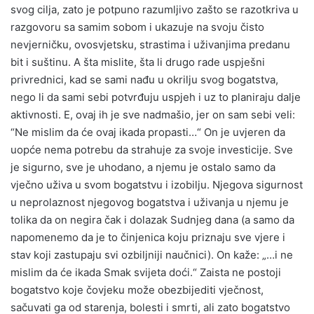
svog cilja, zato je potpuno razumljivo zašto se razotkriva u
razgovoru sa samim sobom i ukazuje na svoju čisto
nevjerničku, ovosvjetsku, strastima i uživanjima predanu
bit i suštinu. A šta mislite, šta li drugo rade uspješni
privrednici, kad se sami nađu u okrilju svog bogatstva,
nego li da sami sebi potvrđuju uspjeh i uz to planiraju dalje
aktivnosti. E, ovaj ih je sve nadmašio, jer on sam sebi veli:
“Ne mislim da će ovaj ikada propasti…“ On je uvjeren da
uopće nema potrebu da strahuje za svoje investicije. Sve
je sigurno, sve je uhodano, a njemu je ostalo samo da
vječno uživa u svom bogatstvu i izobilju. Njegova sigurnost
u neprolaznost njegovog bogatstva i uživanja u njemu je
tolika da on negira čak i dolazak Sudnjeg dana (a samo da
napomenemo da je to činjenica koju priznaju sve vjere i
stav koji zastupaju svi ozbiljniji naučnici). On kaže: „…i ne
mislim da će ikada Smak svijeta doći.“ Zaista ne postoji
bogatstvo koje čovjeku može obezbijediti vječnost,
sačuvati ga od starenja, bolesti i smrti, ali zato bogatstvo