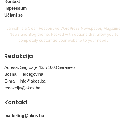
Kontakt
Impressum
Učlani se
Jannah is a Clean Responsive WordPress Newspaper, Magazine,
News and Blog theme. Packed with options that allow you to
completely customize your website to your needs.
Redakcija
Adresa: Sagrdžije 43, 71000 Sarajevo,
Bosna i Hercegovina
E-mail :
info@akos.ba
redakcija@akos.ba
Kontakt
marketing@akos.ba