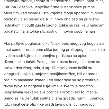
stanovite razlike, i često su nedostižne. Uzmite, naprimjer,
Karuna i vlasnika uspješne firme ili benzinske pumpe.
Međutim, kad bismo u isto vrijeme mogli uporediti njihovu
oholost vidjeli bismo da su njihove oholosti na približno
jednakom nivou!!! Zaista čudno, tolike su razlike u njihovim
bogatstvima, a tolike sličnosti u njihovim osobinama!?
Ako pažljivo pogledamo kur’anski opis njegovog bogatstva
imat ćemo pred sobom sliku jednog prelijepog imanja, koje
svojim sadržajima nesumnjivo podsjeća na opise
džennetskih bašči. Pa to je prekrasno imanje u kojem se
nalaze dva vinograda, a otprilike svi znamo koliki su
vinogradi, koji su, umjesto bodljikave žice, bili ograđeni
brojnim palmama. Između tih vinograda su se prostirale
divne njive sa bogatim usjevima, a sve to je dodatno
uljepšavala rijeka koja je proticala kroz cijelo to imanje.
Samo se na trenutak sjetite cijena grožđa, hurmi, lubenica,
itd., i imat ćete otprilike predstavu o djeliću njegovog