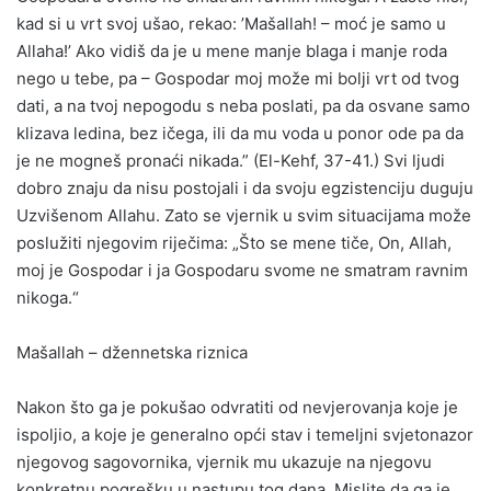
kad si u vrt svoj ušao, rekao: ’Mašallah! – moć je samo u
Allaha!’ Ako vidiš da je u mene manje blaga i manje roda
nego u tebe, pa – Gospodar moj može mi bolji vrt od tvog
dati, a na tvoj nepogodu s neba poslati, pa da osvane samo
klizava ledina, bez ičega, ili da mu voda u ponor ode pa da
je ne mogneš pronaći nikada.” (El-Kehf, 37-41.) Svi ljudi
dobro znaju da nisu postojali i da svoju egzistenciju duguju
Uzvišenom Allahu. Zato se vjernik u svim situacijama može
poslužiti njegovim riječima: „Što se mene tiče, On, Allah,
moj je Gospodar i ja Gospodaru svome ne smatram ravnim
nikoga.“
Mašallah – džennetska riznica
Nakon što ga je pokušao odvratiti od nevjerovanja koje je
ispoljio, a koje je generalno opći stav i temeljni svjetonazor
njegovog sagovornika, vjernik mu ukazuje na njegovu
konkretnu pogrešku u nastupu tog dana. Mislite da ga je