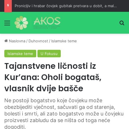
Pronicljiv i hrabar čovjek gubitak pretvara u dobit, a maloumna neznalica jedan neuspjeh pretvara u dva
Meni
Pr
Naslovna
/
Duhovnost
/
Islamske teme
Islamske teme
U Fokusu
Tajanstvene ličnosti iz
Kur’ana: Oholi bogataš,
vlasnik dvije bašče
Ne postoji bogatstvo koje čovjeku može
obezbijediti vječnost, sačuvati ga od starenja,
bolesti i smrti, ali zato bogatstvo može u čovjeku
proizvesti zabludu da se ništa od toga neće
dogoditi.