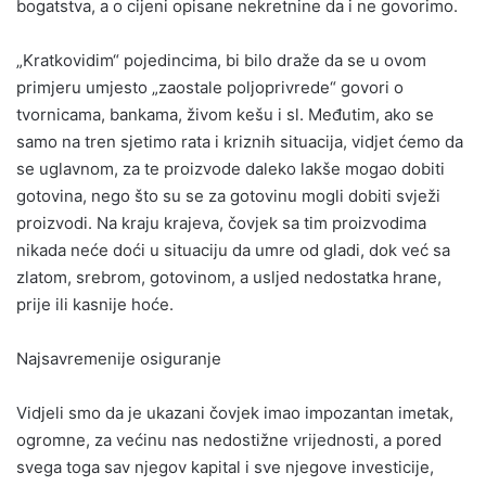
bogatstva, a o cijeni opisane nekretnine da i ne govorimo.
„Kratkovidim“ pojedincima, bi bilo draže da se u ovom
primjeru umjesto „zaostale poljoprivrede“ govori o
tvornicama, bankama, živom kešu i sl. Međutim, ako se
samo na tren sjetimo rata i kriznih situacija, vidjet ćemo da
se uglavnom, za te proizvode daleko lakše mogao dobiti
gotovina, nego što su se za gotovinu mogli dobiti svježi
proizvodi. Na kraju krajeva, čovjek sa tim proizvodima
nikada neće doći u situaciju da umre od gladi, dok već sa
zlatom, srebrom, gotovinom, a usljed nedostatka hrane,
prije ili kasnije hoće.
Najsavremenije osiguranje
Vidjeli smo da je ukazani čovjek imao impozantan imetak,
ogromne, za većinu nas nedostižne vrijednosti, a pored
svega toga sav njegov kapital i sve njegove investicije,