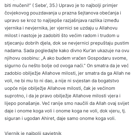
biti mučeni!“ ( Sebe’, 35.) Upravo je to najbolji primjer
čovjekovog pouzdavanja u prazna šejtanova obećanja i
upravo se kroz to najljepše razjašnjava razlika između
vjernika i nevjernika, jer vjernici se uzdaju u Allahovu
milost i nastoje je zadobiti što većim radom i trudom u
stjecanju dobrih djela, dok se nevjernici prepuštaju pustim
nadama. Sada pogledajte kako divno Kur’an ukazuje na ovu
njihovu osobinu: „A ako budem vraćen Gospodaru svome,
sigurno ću nešto bolje od ovoga naći.” On smatra da je već
zadobio obilježje Allahove milosti, jer smatra da ga Allah ne
voli, ne bi mu to ni dao, a nije ni svjestan da bogatstvo
uopće nije obilježje Allahove milosti, čak je većinom
suprotno, i da je pravo obilježje Allahove milosti vjera i
lijepo ponašanje. Već ranije smo naučili da Allah ovaj svijet
daje i onome koga voli i onome koga ne voli, dok vjeru, tj.
siguran i ugodan Ahiret, daje samo onome koga voli.
Vjernik je najbolji savjetnik