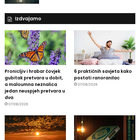
Izdvajamo
Pronicljiv i hrabar čovjek
6 praktičnih savjeta kako
gubitak pretvara u dobit,
postati ranoranilac
a maloumna neznalica
07/08/2026
jedan neuspjeh pretvara u
dva
07/08/2026