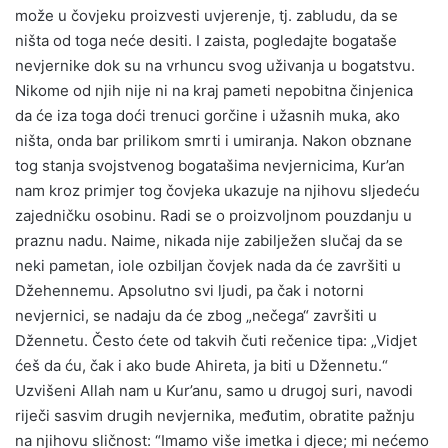
može u čovjeku proizvesti uvjerenje, tj. zabludu, da se
ništa od toga neće desiti. I zaista, pogledajte bogataše
nevjernike dok su na vrhuncu svog uživanja u bogatstvu.
Nikome od njih nije ni na kraj pameti nepobitna činjenica
da će iza toga doći trenuci gorčine i užasnih muka, ako
ništa, onda bar prilikom smrti i umiranja. Nakon obznane
tog stanja svojstvenog bogatašima nevjernicima, Kur’an
nam kroz primjer tog čovjeka ukazuje na njihovu sljedeću
zajedničku osobinu. Radi se o proizvoljnom pouzdanju u
praznu nadu. Naime, nikada nije zabilježen slučaj da se
neki pametan, iole ozbiljan čovjek nada da će završiti u
Džehennemu. Apsolutno svi ljudi, pa čak i notorni
nevjernici, se nadaju da će zbog „nečega“ završiti u
Džennetu. Često ćete od takvih čuti rečenice tipa: „Vidjet
ćeš da ću, čak i ako bude Ahireta, ja biti u Džennetu.“
Uzvišeni Allah nam u Kur’anu, samo u drugoj suri, navodi
riječi sasvim drugih nevjernika, međutim, obratite pažnju
na njihovu sličnost: “Imamo više imetka i djece; mi nećemo