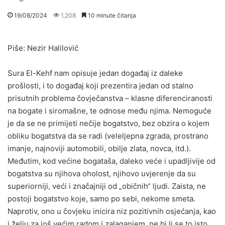
19/08/2024
1,208
10 minute čitanja
Piše: Nezir Halilović
Sura El-Kehf nam opisuje jedan događaj iz daleke
prošlosti, i to događaj koji prezentira jedan od stalno
prisutnih problema čovječanstva – klasne diferenciranosti
na bogate i siromašne, te odnose među njima. Nemoguće
je da se ne primijeti nečije bogatstvo, bez obzira o kojem
obliku bogatstva da se radi (veleljepna zgrada, prostrano
imanje, najnoviji automobili, obilje zlata, novca, itd.).
Međutim, kod većine bogataša, daleko veće i upadljivije od
bogatstva su njihova oholost, njihovo uvjerenje da su
superiorniji, veći i značajniji od „običnih“ ljudi. Zaista, ne
postoji bogatstvo koje, samo po sebi, nekome smeta.
Naprotiv, ono u čovjeku inicira niz pozitivnih osjećanja, kao
i želju za još većim radom i zalaganjem, ne bi li se to isto