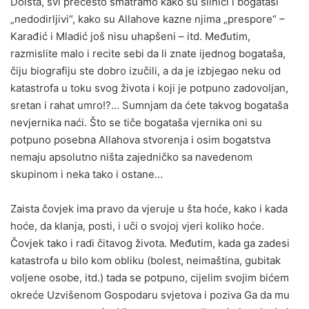
Doista, svi prečesto smatramo kako su silnici i bogataši
„nedodirljivi“, kako su Allahove kazne njima „prespore“ –
Karađić i Mladić još nisu uhapšeni – itd. Međutim,
razmislite malo i recite sebi da li znate ijednog bogataša,
čiju biografiju ste dobro izučili, a da je izbjegao neku od
katastrofa u toku svog života i koji je potpuno zadovoljan,
sretan i rahat umro!?… Sumnjam da ćete takvog bogataša
nevjernika naći. Što se tiče bogataša vjernika oni su
potpuno posebna Allahova stvorenja i osim bogatstva
nemaju apsolutno ništa zajedničko sa navedenom
skupinom i neka tako i ostane…
Zaista čovjek ima pravo da vjeruje u šta hoće, kako i kada
hoće, da klanja, posti, i uči o svojoj vjeri koliko hoće.
Čovjek tako i radi čitavog života. Međutim, kada ga zadesi
katastrofa u bilo kom obliku (bolest, neimaština, gubitak
voljene osobe, itd.) tada se potpuno, cijelim svojim bićem
okreće Uzvišenom Gospodaru svjetova i poziva Ga da mu