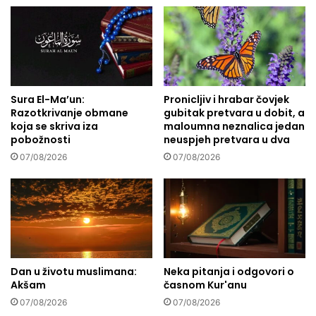
h
v
i
i
s
l
t
a
o
i
r
z
i
Sura El-Ma’un:
Pronicljiv i hrabar čovjek
v
Razotkrivanje obmane
gubitak pretvara u dobit, a
j
o
koja se skriva iza
maloumna neznalica jedan
s
z
pobožnosti
neuspjeh pretvara u dva
k
u
i
07/08/2026
07/08/2026
g
s
l
i
j
m
a
b
u
o
I
l
z
B
r
Dan u životu muslimana:
Neka pitanja i odgovori o
a
a
Akšam
časnom Kur'anu
k
e
07/08/2026
07/08/2026
u
l