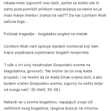
nikada niste izgovorili ove riječi, sjetite se koliko ste ih
samo puta pomislili prilikom raspravljanja sa nekim ko je
imao manje imetka i zvanja od vas!?? Da nas Uzvišeni Allah
sačuva toga…
Početak tragedije – bogatašev pogled na imetak
Uzvišeni Allah nam opisuje sljedeći momenat koji nam
trajno pojašnjava svjetonazor bogatih nevjernika.
“I uđe u vrt svoj nezahvalan Gospodaru svome na
blagodatima, govoreći: “Ne mislim da će ovaj ikada
propasti, i ne mislim da će ikada Smak svijeta doći; a ako
budem vraćen Gospodaru svome, sigurno ću nešto bolje
od ovoga naći.” (El-Kehf, 35-36.)
Našavši se u svome bogatstvu, napajajući svoje oči
veličinom svog bogatstva, njegova duša je na vrhuncu