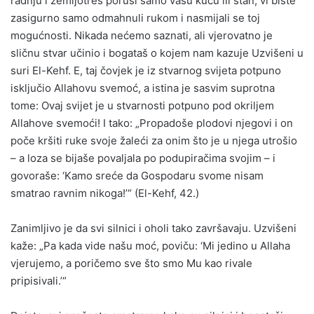
radnju i zemljotres poruši samo vašu kuću ili stan, vi biste
zasigurno samo odmahnuli rukom i nasmijali se toj
mogućnosti. Nikada nećemo saznati, ali vjerovatno je
sličnu stvar učinio i bogataš o kojem nam kazuje Uzvišeni u
suri El-Kehf. E, taj čovjek je iz stvarnog svijeta potpuno
isključio Allahovu svemoć, a istina je sasvim suprotna
tome: Ovaj svijet je u stvarnosti potpuno pod okriljem
Allahove svemoći! I tako: „Propadoše plodovi njegovi i on
poče kršiti ruke svoje žaleći za onim što je u njega utrošio
– a loza se bijaše povaljala po podupiračima svojim – i
govoraše: ‘Kamo sreće da Gospodaru svome nisam
smatrao ravnim nikoga!’“ (El-Kehf, 42.)
Zanimljivo je da svi silnici i oholi tako završavaju. Uzvišeni
kaže: „Pa kada vide našu moć, poviču: ‘Mi jedino u Allaha
vjerujemo, a poričemo sve što smo Mu kao rivale
pripisivali.’“