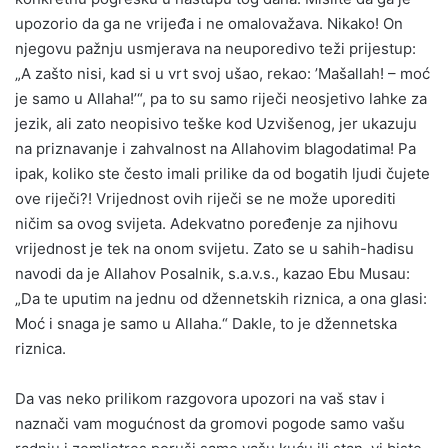
upozorio da ga ne vrijeđa i ne omalovažava. Nikako! On
njegovu pažnju usmjerava na neuporedivo teži prijestup:
„A zašto nisi, kad si u vrt svoj ušao, rekao: ’Mašallah! – moć
je samo u Allaha!’“, pa to su samo riječi neosjetivo lahke za
jezik, ali zato neopisivo teške kod Uzvišenog, jer ukazuju
na priznavanje i zahvalnost na Allahovim blagodatima! Pa
ipak, koliko ste često imali prilike da od bogatih ljudi čujete
ove riječi?! Vrijednost ovih riječi se ne može uporediti
ničim sa ovog svijeta. Adekvatno poređenje za njihovu
vrijednost je tek na onom svijetu. Zato se u sahih-hadisu
navodi da je Allahov Posalnik, s.a.v.s., kazao Ebu Musau:
„Da te uputim na jednu od džennetskih riznica, a ona glasi:
Moć i snaga je samo u Allaha.“ Dakle, to je džennetska
riznica.
Da vas neko prilikom razgovora upozori na vaš stav i
naznači vam mogućnost da gromovi pogode samo vašu