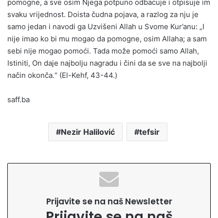
pomogne, a sve osim Njega potpuno odbacuje i otpisuje im
svaku vrijednost. Doista čudna pojava, a razlog za nju je
samo jedan i navodi ga Uzvišeni Allah u Svome Kur’anu: „I
nije imao ko bi mu mogao da pomogne, osim Allaha; a sam
sebi nije mogao pomoći. Tada može pomoći samo Allah,
Istiniti, On daje najbolju nagradu i čini da se sve na najbolji
način okonča.“ (El-Kehf, 43-44.)
saff.ba
Nezir Halilović
tefsir
Prijavite se na naš Newsletter
Prijavite se na naš