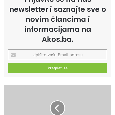
newsletter i saznajte sve o
novim člancima i
informacijama na
Akos.ba.
U
p
i
š
i
t
e
A
v
z
a
e
š
r
u
b
E
e