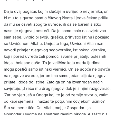
Da je ovaj bogataš kojim slučajem uvrijedio nevjernika, on
bi mu to sigurno pamtio čitavog života i jedva čekao priliku
da mu se osveti zbog te uvrede, ili da se barem slatko
nasmije njegovoj nesreći. Da je samo malo nasavjetovao
sam sebe, uvidio bi svoju grešku, prihvatio istinu i pokajao
se Uzvišenom Allahu. Umjesto toga, Uzvišeni Allah nam
navodi primjer njegovog sagovornika, istinskog vjernika,
koji i pored uvreda želi pomoći svome prijatelju bolesnih
ideja i bolesne duše. To je veličina koju među ljudima
mogu postići samo istinski vjernici. On se uopće ne osvrće
na njegove uvrede, jer on ima samo jedan cilj: da njegov
prijatelj dođe do istine. Zato ga on na izvanredan način
savjetuje: „I reče mu drug njegov, dok je s njim razgovarao:
‘Zar ne vjeruješ u Onoga koji te je od zemlje stvorio, zatim
od kapi sjemena, i najzad te potpunim čovjekom učinio?
Što se mene tiče, On, Allah, moj je Gospodar i ja
Gospodaru svome ne smatram ravnim nikoga. A zašto nisi,