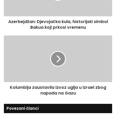
m
j
a
d
i
ž
l
Azerbejdžan: Djevojačka kula, historijski simbol
a
a
Bakua koji prkosi vremenu
n
d
:
r
D
K
e
j
o
s
e
l
u
v
u
o
m
j
b
a
i
č
j
k
a
a
Kolumbija zaustavila izvoz uglja u Izrael zbog
z
k
napada na Gazu
a
u
u
l
s
Povezani članci
a
t
,
a