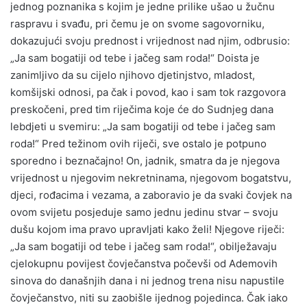
jednog poznanika s kojim je jedne prilike ušao u žučnu
raspravu i svađu, pri čemu je on svome sagovorniku,
dokazujući svoju prednost i vrijednost nad njim, odbrusio:
„Ja sam bogatiji od tebe i jačeg sam roda!“ Doista je
zanimljivo da su cijelo njihovo djetinjstvo, mladost,
komšijski odnosi, pa čak i povod, kao i sam tok razgovora
preskočeni, pred tim riječima koje će do Sudnjeg dana
lebdjeti u svemiru: „Ja sam bogatiji od tebe i jačeg sam
roda!“ Pred težinom ovih riječi, sve ostalo je potpuno
sporedno i beznačajno! On, jadnik, smatra da je njegova
vrijednost u njegovim nekretninama, njegovom bogatstvu,
djeci, rođacima i vezama, a zaboravio je da svaki čovjek na
ovom svijetu posjeduje samo jednu jedinu stvar – svoju
dušu kojom ima pravo upravljati kako želi! Njegove riječi:
„Ja sam bogatiji od tebe i jačeg sam roda!“, obilježavaju
cjelokupnu povijest čovječanstva počevši od Ademovih
sinova do današnjih dana i ni jednog trena nisu napustile
čovječanstvo, niti su zaobišle ijednog pojedinca. Čak iako