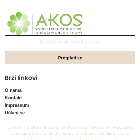
Upišite
vašu
Email
adresu
Brzi linkovi
O nama
Kontakt
Impressum
Učlani se
Jannah is a Clean Responsive WordPress Newspaper, Magazine,
News and Blog theme. Packed with options that allow you to