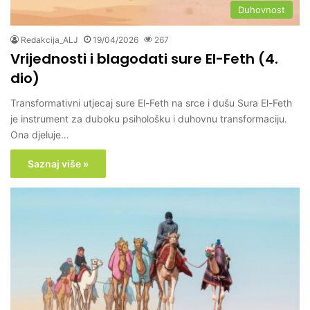
Duhovnost
Redakcija_ALJ
19/04/2026
267
Vrijednosti i blagodati sure El-Feth (4.
dio)
Transformativni utjecaj sure El-Feth na srce i dušu Sura El-Feth
je instrument za duboku psihološku i duhovnu transformaciju.
Ona djeluje…
Saznaj više »