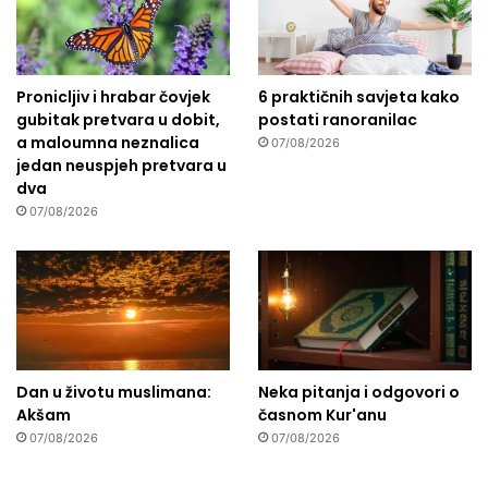
Pronicljiv i hrabar čovjek
6 praktičnih savjeta kako
gubitak pretvara u dobit,
postati ranoranilac
a maloumna neznalica
07/08/2026
jedan neuspjeh pretvara u
dva
07/08/2026
Dan u životu muslimana:
Neka pitanja i odgovori o
Akšam
časnom Kur'anu
07/08/2026
07/08/2026