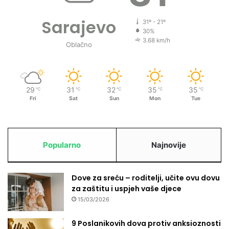
Sarajevo
31º - 21º
30%
3.68 km/h
Oblačno
29
31
32
35
35
℃
℃
℃
℃
℃
Fri
Sat
Sun
Mon
Tue
Popularno
Najnovije
Dove za sreću – roditelji, učite ovu dovu
za zaštitu i uspjeh vaše djece
15/03/2026
9 Poslanikovih dova protiv anksioznosti