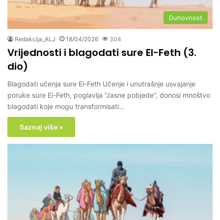
Duhovnost
Redakcija_ALJ
18/04/2026
304
Vrijednosti i blagodati sure El-Feth (3.
dio)
Blagodati učenja sure El-Feth Učenje i unutrašnje usvajanje
poruke sure El-Feth, poglavlja “Jasne pobjede”, donosi mnoštvo
blagodati koje mogu transformisati…
Saznaj više »