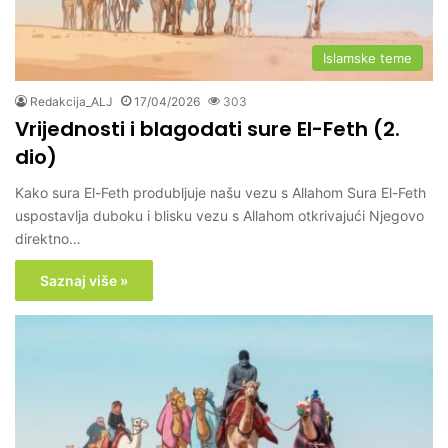
Islamske teme
Redakcija_ALJ
17/04/2026
303
Vrijednosti i blagodati sure El-Feth (2.
dio)
Kako sura El-Feth produbljuje našu vezu s Allahom Sura El-Feth
uspostavlja duboku i blisku vezu s Allahom otkrivajući Njegovo
direktno…
Saznaj više »