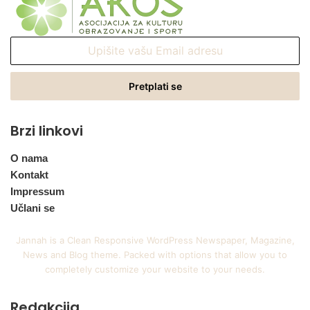
Upišite
vašu
Email
adresu
Brzi linkovi
O nama
Kontakt
Impressum
Učlani se
Jannah is a Clean Responsive WordPress Newspaper, Magazine,
News and Blog theme. Packed with options that allow you to
completely customize your website to your needs.
Redakcija