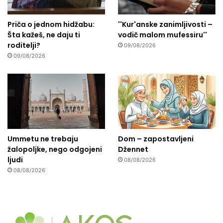
Priča o jednom hidžabu:
''Kur'anske zanimljivosti –
Šta kažeš, ne daju ti
vodič malom mufessiru''
roditelji?
09/08/2026
09/08/2026
Ummetu ne trebaju
Dom – zapostavljeni
žalopoljke, nego odgojeni
Džennet
ljudi
08/08/2026
08/08/2026