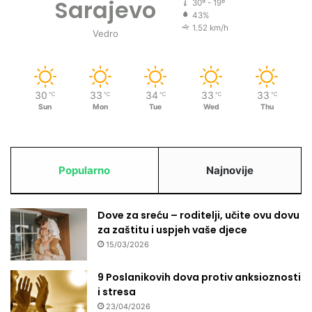
Sarajevo
30º - 19º
43%
1.52 km/h
Vedro
30
33
34
33
33
℃
℃
℃
℃
℃
Sun
Mon
Tue
Wed
Thu
Popularno
Najnovije
Dove za sreću – roditelji, učite ovu dovu
za zaštitu i uspjeh vaše djece
15/03/2026
9 Poslanikovih dova protiv anksioznosti
i stresa
23/04/2026