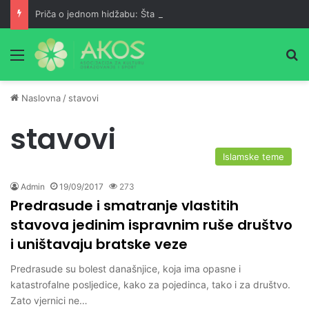
Priča o jednom hidžabu: Šta kažeš, ne daju ti roditelji?
Meni
Pr
Naslovna
/
stavovi
stavovi
Islamske teme
Admin
19/09/2017
273
Predrasude i smatranje vlastitih
stavova jedinim ispravnim ruše društvo
i uništavaju bratske veze
Predrasude su bolest današnjice, koja ima opasne i
katastrofalne posljedice, kako za pojedinca, tako i za društvo.
Zato vjernici ne…