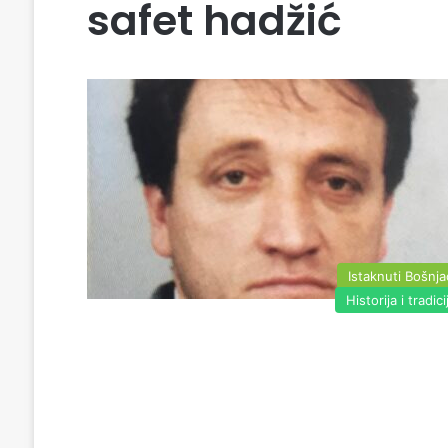
safet hadžić
Istaknuti Bošnja
Historija i tradici