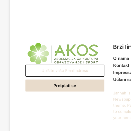
Brzi l
O nama
Kontakt
Upišite
Impress
vašu
Učlani s
Email
adresu
Jannah is
Newspape
theme. Pa
to comple
your nee