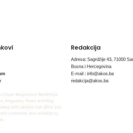
inkovi
Redakcija
Adresa: Sagrdžije 43, 71000 Sa
Bosna i Hercegovina
um
E-mail :
info@akos.ba
e
redakcija@akos.ba
 a Clean Responsive WordPress
r, Magazine, News and Blog
cked with options that allow you
tely customize your website to
ds.