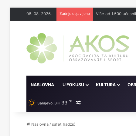
06. 08. 2026.
Zadnje objavljeno
Ukusna hercegovačka
NASLOVNA
U FOKUSU
KULTURA
OBR
℃
33
Random članak
Sarajevo, BiH
Naslovna
/
safet hadžić