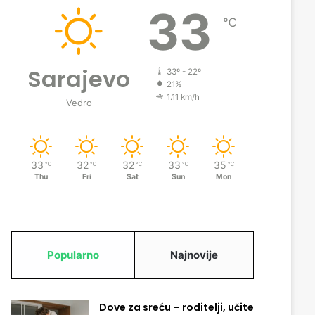
33
℃
Sarajevo
33º - 22º
21%
1.11 km/h
Vedro
33
32
32
33
35
℃
℃
℃
℃
℃
Thu
Fri
Sat
Sun
Mon
Popularno
Najnovije
Dove za sreću – roditelji, učite