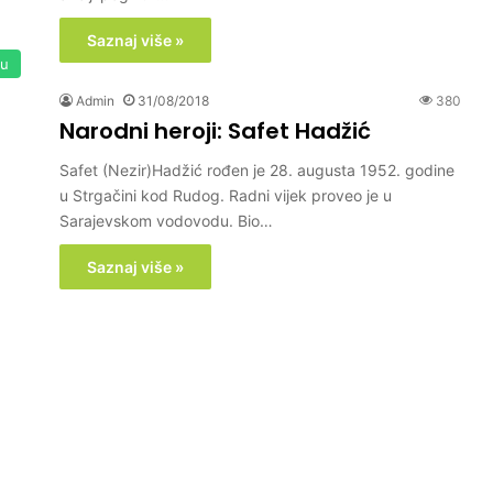
Saznaj više »
su
Admin
31/08/2018
380
Narodni heroji: Safet Hadžić
Safet (Nezir)Hadžić rođen je 28. augusta 1952. godine
u Strgačini kod Rudog. Radni vijek proveo je u
Sarajevskom vodovodu. Bio…
Saznaj više »