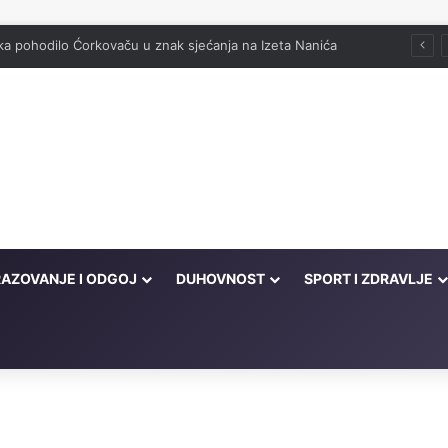
 poslastica: Slatka smokvara
AZOVANJE I ODGOJ
DUHOVNOST
SPORT I ZDRAVLJE