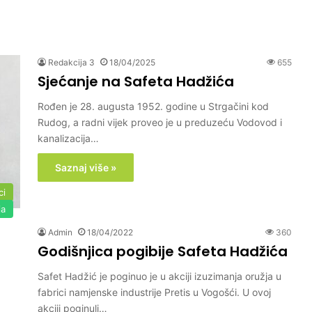
Redakcija 3
18/04/2025
655
Sjećanje na Safeta Hadžića
Rođen je 28. augusta 1952. godine u Strgačini kod
Rudog, a radni vijek proveo je u preduzeću Vodovod i
kanalizacija…
Saznaj više »
ci
ja
Admin
18/04/2022
360
Godišnjica pogibije Safeta Hadžića
Safet Hadžić je poginuo je u akciji izuzimanja oružja u
fabrici namjenske industrije Pretis u Vogošći. U ovoj
akciji poginuli…