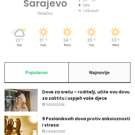
Sarajevo
25º - 21º
59%
1.49 km/h
Oblačno
22
31
34
35
33
℃
℃
℃
℃
℃
Sat
Sun
Mon
Tue
Wed
Popularno
Najnovije
Dove za sreću – roditelji, učite ovu dovu
za zaštitu i uspjeh vaše djece
15/03/2026
9 Poslanikovih dova protiv anksioznosti
i stresa
23/04/2026