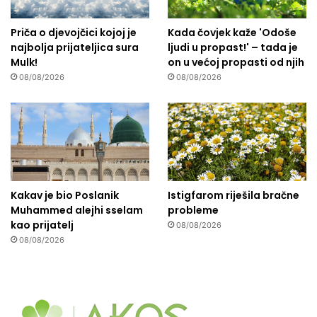
Priča o djevojčici kojoj je
Kada čovjek kaže 'Odoše
najbolja prijateljica sura
ljudi u propast!' – tada je
Mulk!
on u većoj propasti od njih
08/08/2026
08/08/2026
Kakav je bio Poslanik
Istigfarom riješila bračne
Muhammed alejhi sselam
probleme
kao prijatelj
08/08/2026
08/08/2026