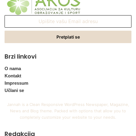
Upišite
vašu
Email
adresu
Brzi linkovi
O nama
Kontakt
Impressum
Učlani se
Jannah is a Clean Responsive WordPress Newspaper, Magazine,
News and Blog theme. Packed with options that allow you to
completely customize your website to your needs.
Redakcija