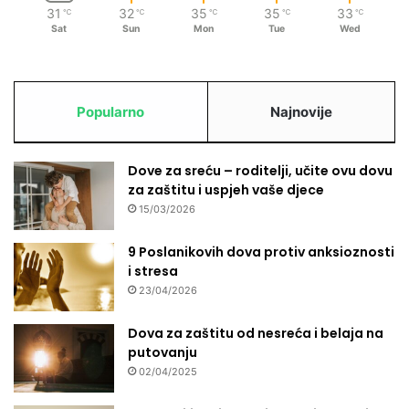
31
32
35
35
33
℃
℃
℃
℃
℃
Sat
Sun
Mon
Tue
Wed
Popularno
Najnovije
Dove za sreću – roditelji, učite ovu dovu
za zaštitu i uspjeh vaše djece
15/03/2026
9 Poslanikovih dova protiv anksioznosti
i stresa
23/04/2026
Dova za zaštitu od nesreća i belaja na
putovanju
02/04/2025