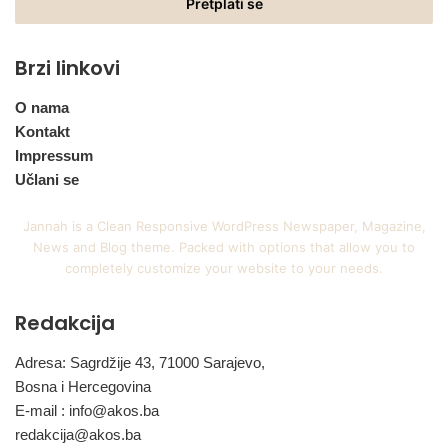
adresu
Brzi linkovi
O nama
Kontakt
Impressum
Učlani se
Jannah is a Clean Responsive WordPress Newspaper, Magazine,
News and Blog theme. Packed with options that allow you to
completely customize your website to your needs.
Redakcija
Adresa: Sagrdžije 43, 71000 Sarajevo,
Bosna i Hercegovina
E-mail :
info@akos.ba
redakcija@akos.ba