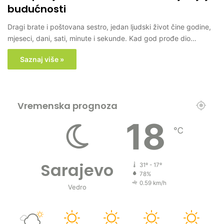
budućnosti
Dragi brate i poštovana sestro, jedan ljudski život čine godine,
mjeseci, dani, sati, minute i sekunde. Kad god prođe dio…
Saznaj više »
Vremenska prognoza
18
℃
Sarajevo
31º - 17º
78%
0.59 km/h
Vedro