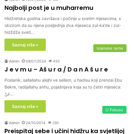
Najbolji post je u muharremu
Hidžretska godina završava i počinje u svetim mjesecima, s
obzirom da su njena posljednja dva mjeseca zul-ka’de i zul-
hidždže sveti…
Saznaj više »
Islamske teme
Admin
08/07/2024
493
J e v m u – Aš u r a / D a n A š u r e
Poslanik, sallallahu alejhi ve sellem, u hadisu koji prenosi Ebu
Bekre, radijallahu anhu, pojašnjava koja su to četiri mjeseca:
عَنْ…
Saznaj više »
U Fokusu
Admin
24/10/2014
290
Preispitaj sebe i učini hidžru ka svjetlijoj