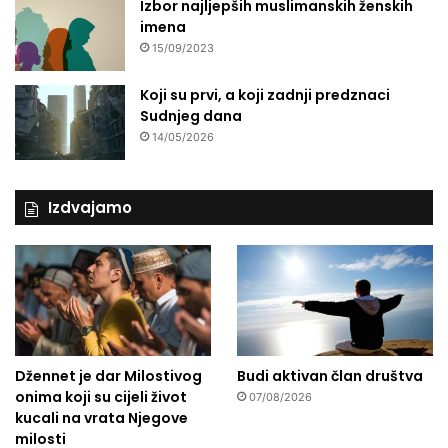
Izbor najljepših muslimanskih ženskih
imena
15/09/2023
Koji su prvi, a koji zadnji predznaci
Sudnjeg dana
14/05/2026
Izdvajamo
Džennet je dar Milostivog
Budi aktivan član društva
onima koji su cijeli život
07/08/2026
kucali na vrata Njegove
milosti