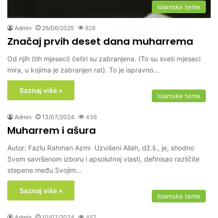
Islamske teme
Admin
26/06/2025
828
Značaj prvih deset dana muharrema
Od njih (tih mjeseci) četiri su zabranjena. (To su sveti mjeseci
mira, u kojima je zabranjen rat). To je ispravno…
Saznaj više »
Islamske teme
Admin
13/07/2024
436
Muharrem i ašura
Autor: Fazlu Rahman Azmi Uzvišeni Allah, dž.š., je, shodno
Svom savršenom izboru i apsolutnoj vlasti, definisao različite
stepene među Svojim…
Saznaj više »
Islamske teme
Admin
10/07/2024
457