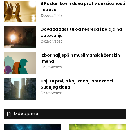
9 Poslanikovih dova protiv anksioznosti
i stresa
23/04/2026
Dova za zaštitu od nesreća i belaja na
putovanju
02/04/2025
Izbor najljepših muslimanskih ženskih
imena
15/09/2023
Koji su prvi, a koji zadnji predznaci
Sudnjeg dana
14/05/2026
Izdvajamo