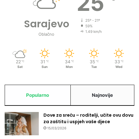
25
Sarajevo
25º - 21º
59%
1.49 km/h
Oblačno
22
31
34
35
33
℃
℃
℃
℃
℃
Sat
Sun
Mon
Tue
Wed
Popularno
Najnovije
Dove za sreću – roditelji, učite ovu dovu
za zaštitu i uspjeh vaše djece
15/03/2026