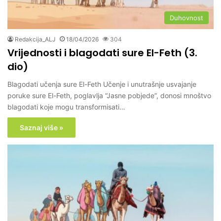
Duhovnost
Redakcija_ALJ
18/04/2026
304
Vrijednosti i blagodati sure El-Feth (3.
dio)
Blagodati učenja sure El-Feth Učenje i unutrašnje usvajanje
poruke sure El-Feth, poglavlja “Jasne pobjede”, donosi mnoštvo
blagodati koje mogu transformisati…
Saznaj više »