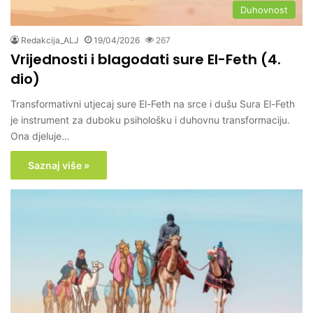
Duhovnost
Redakcija_ALJ
19/04/2026
267
Vrijednosti i blagodati sure El-Feth (4.
dio)
Transformativni utjecaj sure El-Feth na srce i dušu Sura El-Feth
je instrument za duboku psihološku i duhovnu transformaciju.
Ona djeluje…
Saznaj više »