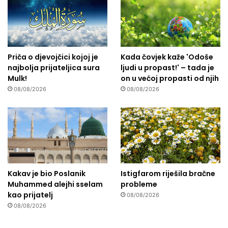
Priča o djevojčici kojoj je
Kada čovjek kaže 'Odoše
najbolja prijateljica sura
ljudi u propast!' – tada je
Mulk!
on u većoj propasti od njih
08/08/2026
08/08/2026
Kakav je bio Poslanik
Istigfarom riješila bračne
Muhammed alejhi sselam
probleme
kao prijatelj
08/08/2026
08/08/2026