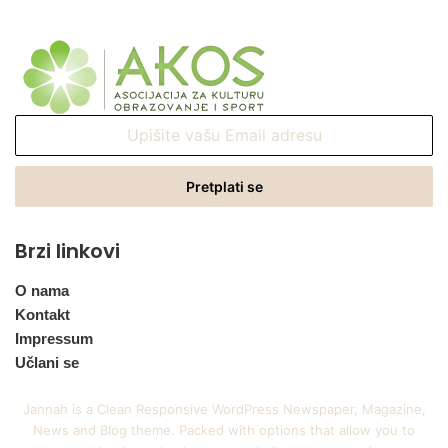
Upišite
vašu
Email
adresu
Brzi linkovi
O nama
Kontakt
Impressum
Učlani se
Jannah is a Clean Responsive WordPress Newspaper, Magazine,
News and Blog theme. Packed with options that allow you to