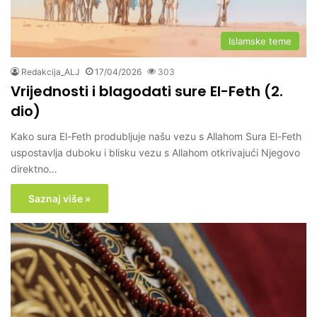
Islamske teme
Redakcija_ALJ
17/04/2026
303
Vrijednosti i blagodati sure El-Feth (2.
dio)
Kako sura El-Feth produbljuje našu vezu s Allahom Sura El-Feth
uspostavlja duboku i blisku vezu s Allahom otkrivajući Njegovo
direktno…
Saznaj više »