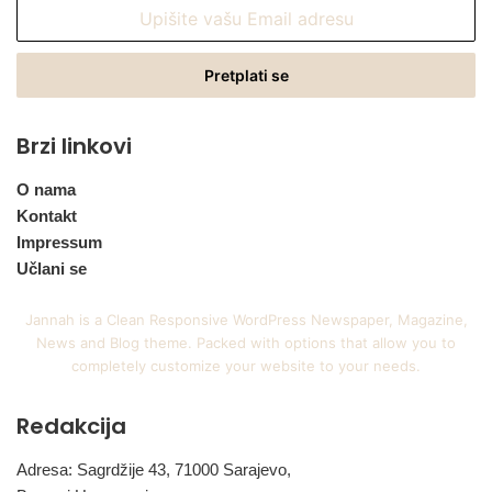
Upišite
vašu
Email
adresu
Brzi linkovi
O nama
Kontakt
Impressum
Učlani se
Jannah is a Clean Responsive WordPress Newspaper, Magazine,
News and Blog theme. Packed with options that allow you to
completely customize your website to your needs.
Redakcija
Adresa: Sagrdžije 43, 71000 Sarajevo,