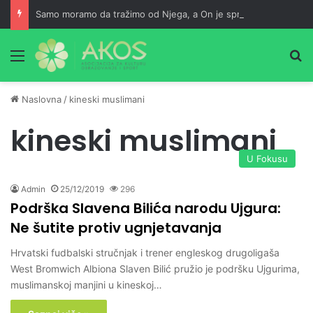
Samo moramo da tražimo od Njega, a On je spreman da nam usliši
Meni
Pr
Naslovna
/
kineski muslimani
kineski muslimani
U Fokusu
Admin
25/12/2019
296
Podrška Slavena Bilića narodu Ujgura:
Ne šutite protiv ugnjetavanja
Hrvatski fudbalski stručnjak i trener engleskog drugoligaša
West Bromwich Albiona Slaven Bilić pružio je podršku Ujgurima,
muslimanskoj manjini u kineskoj…