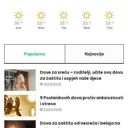
30
33
35
33
33
℃
℃
℃
℃
℃
Sun
Mon
Tue
Wed
Thu
Popularno
Najnovije
Dove za sreću – roditelji, učite ovu dovu
za zaštitu i uspjeh vaše djece
15/03/2026
9 Poslanikovih dova protiv anksioznosti
i stresa
23/04/2026
Dova za zaštitu od nesreća i belaja na