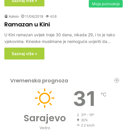
Saznaj više »
Moja putovanja
Admin
11/06/2018
408
Ramazan u Kini
U Kini ramazan uvijek traje 30 dana, nikada 29, i to je tako
vjekovima. Kineske muslimane je nemoguće uvjeriti da…
Saznaj više »
Vremenska prognoza
31
℃
Sarajevo
31º - 19º
30%
2.2 km/h
Vedro