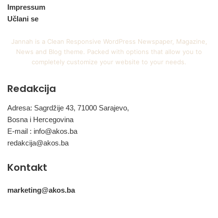
Impressum
Učlani se
Jannah is a Clean Responsive WordPress Newspaper, Magazine,
News and Blog theme. Packed with options that allow you to
completely customize your website to your needs.
Redakcija
Adresa: Sagrdžije 43, 71000 Sarajevo,
Bosna i Hercegovina
E-mail :
info@akos.ba
redakcija@akos.ba
Kontakt
marketing@akos.ba