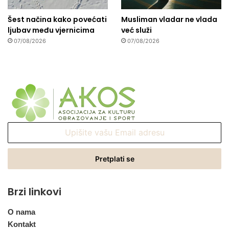
Šest načina kako povećati
Musliman vladar ne vlada
ljubav među vjernicima
već služi
07/08/2026
07/08/2026
Upišite
vašu
Email
adresu
Brzi linkovi
O nama
Kontakt