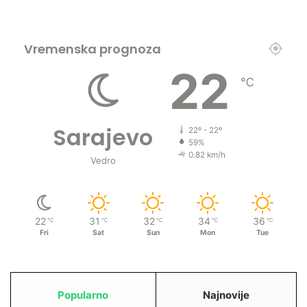
Vremenska prognoza
22
℃
Sarajevo
22º - 22º
59%
0.82 km/h
Vedro
22
31
32
34
36
℃
℃
℃
℃
℃
Fri
Sat
Sun
Mon
Tue
Popularno
Najnovije