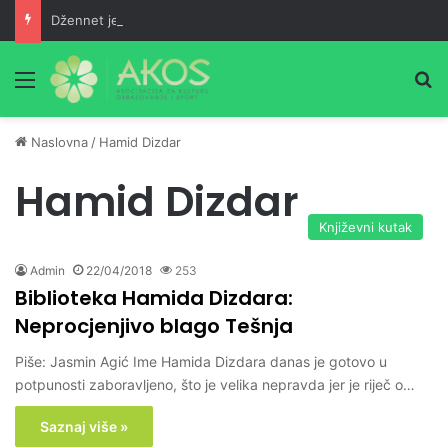
Džennet je dar Milostivog onima koji su cijeli život kucali na vrata Njegove milosti
Meni
Pr
Naslovna
/
Hamid Dizdar
Hamid Dizdar
Književni kutak
Admin
22/04/2018
253
Biblioteka Hamida Dizdara:
Neprocjenjivo blago Tešnja
Piše: Jasmin Agić Ime Hamida Dizdara danas je gotovo u
potpunosti zaboravljeno, što je velika nepravda jer je riječ o…
Saznaj više »