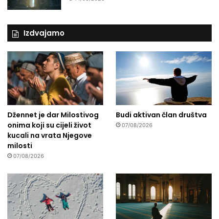
Izdvajamo
Džennet je dar Milostivog
Budi aktivan član društva
onima koji su cijeli život
07/08/2026
kucali na vrata Njegove
milosti
07/08/2026