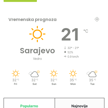
Vremenska prognoza
21
℃
Sarajevo
32º - 21º
52%
0.9 km/h
Vedro
32
32
32
35
35
℃
℃
℃
℃
℃
Fri
Sat
Sun
Mon
Tue
Popularno
Najnovije