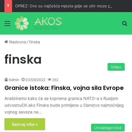
OPREZ: Ovo su najčešća mjesta gdje se sihr moze pronaći
Meni
Pr
Naslovna
/
finska
finska
Video
Admin
03/09/2022
262
Granice istoka: Finska, vojna sila Evrope
Analiziramo kako će se kopnena granica NATO-a s Rusijom
udvostručiti ako Finska bude primljena u članstvo najmoćnijeg
vojnog saveza na…
Saznaj više »
Uncategorized