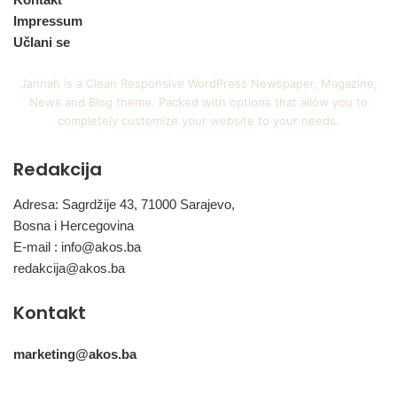
Impressum
Učlani se
Jannah is a Clean Responsive WordPress Newspaper, Magazine,
News and Blog theme. Packed with options that allow you to
completely customize your website to your needs.
Redakcija
Adresa: Sagrdžije 43, 71000 Sarajevo,
Bosna i Hercegovina
E-mail :
info@akos.ba
redakcija@akos.ba
Kontakt
marketing@akos.ba