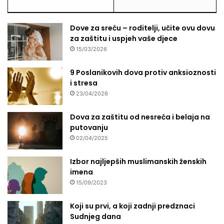
Dove za sreću – roditelji, učite ovu dovu
za zaštitu i uspjeh vaše djece
15/03/2026
9 Poslanikovih dova protiv anksioznosti
i stresa
23/04/2026
Dova za zaštitu od nesreća i belaja na
putovanju
02/04/2025
Izbor najljepših muslimanskih ženskih
imena
15/09/2023
Koji su prvi, a koji zadnji predznaci
Sudnjeg dana