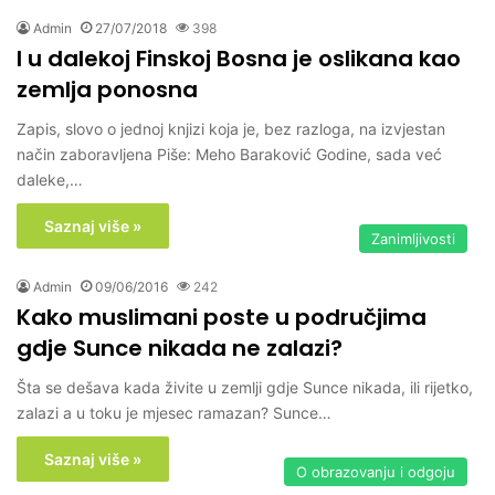
Admin
27/07/2018
398
I u dalekoj Finskoj Bosna je oslikana kao
zemlja ponosna
Zapis, slovo o jednoj knjizi koja je, bez razloga, na izvjestan
način zaboravljena Piše: Meho Baraković Godine, sada već
daleke,…
Saznaj više »
Zanimljivosti
Admin
09/06/2016
242
Kako muslimani poste u područjima
gdje Sunce nikada ne zalazi?
Šta se dešava kada živite u zemlji gdje Sunce nikada, ili rijetko,
zalazi a u toku je mjesec ramazan? Sunce…
Saznaj više »
O obrazovanju i odgoju