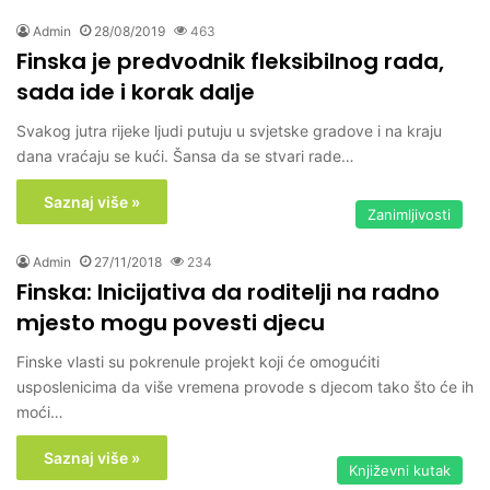
Admin
28/08/2019
463
Finska je predvodnik fleksibilnog rada,
sada ide i korak dalje
Svakog jutra rijeke ljudi putuju u svjetske gradove i na kraju
dana vraćaju se kući. Šansa da se stvari rade…
Saznaj više »
Zanimljivosti
Admin
27/11/2018
234
Finska: Inicijativa da roditelji na radno
mjesto mogu povesti djecu
Finske vlasti su pokrenule projekt koji će omogućiti
usposlenicima da više vremena provode s djecom tako što će ih
moći…
Saznaj više »
Književni kutak