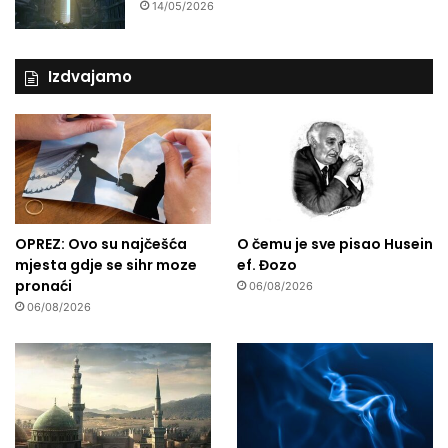
14/05/2026
Izdvajamo
OPREZ: Ovo su najčešća
O čemu je sve pisao Husein
mjesta gdje se sihr moze
ef. Đozo
pronaći
06/08/2026
06/08/2026