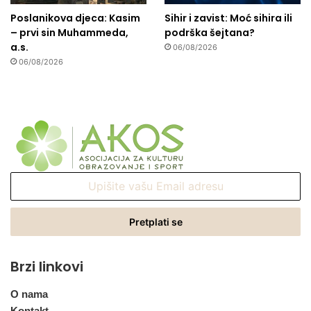
Poslanikova djeca: Kasim
Sihir i zavist: Moć sihira ili
– prvi sin Muhammeda,
podrška šejtana?
a.s.
06/08/2026
06/08/2026
Upišite
vašu
Email
adresu
Brzi linkovi
O nama
Kontakt