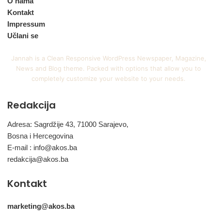
O nama
Kontakt
Impressum
Učlani se
Jannah is a Clean Responsive WordPress Newspaper, Magazine,
News and Blog theme. Packed with options that allow you to
completely customize your website to your needs.
Redakcija
Adresa: Sagrdžije 43, 71000 Sarajevo,
Bosna i Hercegovina
E-mail :
info@akos.ba
redakcija@akos.ba
Kontakt
marketing@akos.ba