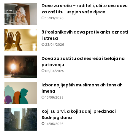
Dove za sreću – roditelji, učite ovu dovu
za zaštitu i uspjeh vaše djece
15/03/2026
9 Poslanikovih dova protiv anksioznosti
i stresa
23/04/2026
Dova za zaštitu od nesreća i belaja na
putovanju
02/04/2025
Izbor najljepših muslimanskih ženskih
imena
15/09/2023
Koji su prvi, a koji zadnji predznaci
Sudnjeg dana
14/05/2026