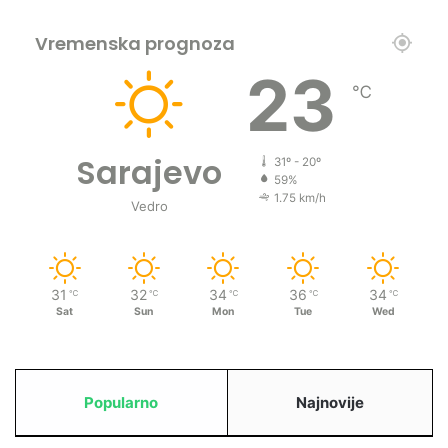
Vremenska prognoza
23
℃
Sarajevo
31º - 20º
59%
1.75 km/h
Vedro
31
32
34
36
34
℃
℃
℃
℃
℃
Sat
Sun
Mon
Tue
Wed
Popularno
Najnovije