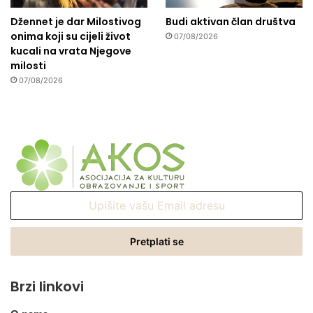
Džennet je dar Milostivog
Budi aktivan član društva
onima koji su cijeli život
07/08/2026
kucali na vrata Njegove
milosti
07/08/2026
Upišite
vašu
Email
adresu
Brzi linkovi