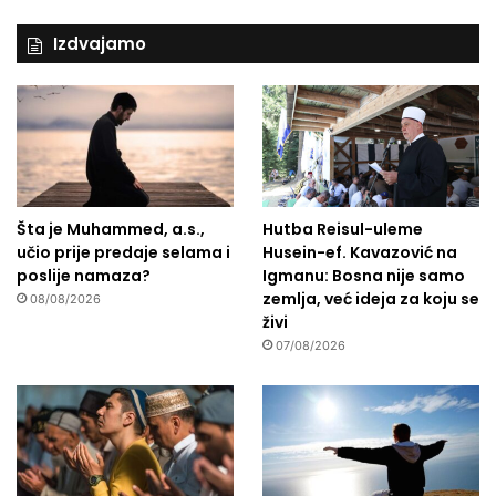
Izdvajamo
Šta je Muhammed, a.s.,
Hutba Reisul-uleme
učio prije predaje selama i
Husein-ef. Kavazović na
poslije namaza?
Igmanu: Bosna nije samo
zemlja, već ideja za koju se
08/08/2026
živi
07/08/2026