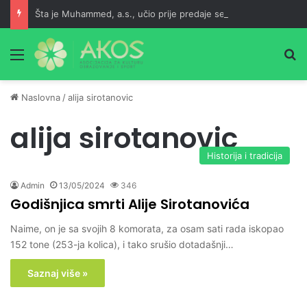
Šta je Muhammed, a.s., učio prije predaje selama i poslije namaza?
Meni
Pr
Naslovna
/
alija sirotanovic
alija sirotanovic
Historija i tradicija
Admin
13/05/2024
346
Godišnjica smrti Alije Sirotanovića
Naime, on je sa svojih 8 komorata, za osam sati rada iskopao
152 tone (253-ja kolica), i tako srušio dotadašnji…
Saznaj više »