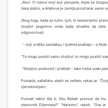
„Reci: ‘O robovi moji koji vjerujete, bojte se Gosp
čeka dobro, a Allahova je zemlja prostrana; samo oni
Zbog toga, kada se tužni, ljuti, ili netolerantni p
strpljivi pogotovo onda kada shvatite da ćet
odgovornosti.
“…koji srdžbu savlađuju i ljudima praštaju – a Allah
“To mogu postići samo strpljivi; to mogu postići sam
“Strpljivo podnositi i praštati – tako treba svaki pa
Poslanik, sallallahu alejhi ve sellem, rekao je: “Čov
vjerodostojan)
Poznati tabiin Ata b. Ebu Rebah prenosi da mu
stanovnik Dženneta?” “Naravno”, rekoh. “Ova je že