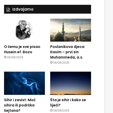
Izdvajamo
O čemu je sve pisao
Poslanikova djeca:
Husein ef. Đozo
Kasim – prvi sin
Muhammeda, a.s.
06/08/2026
06/08/2026
Sihir i zavist: Moć
Šta je sihir i kako se
sihira ili podrška
liječi?
šejtana?
06/08/2026