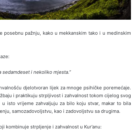
ćuje posebnu pažnju, kako u mekkanskim tako i u medinskim
kaze:
na sedamdeset i nekoliko mjesta.”
zahvalnošću djelotvoran lijek za mnoge psihičke poremećaje.
ježbaju i praktikuju strpljivost i zahvalnost tokom cijelog svog
m u isto vrijeme zahvaljuju za bilo koju stvar, makar to bila
ečenju, samozadovoljstvu, kao i zadovoljstvu sa drugima.
ji kombinuje strpljenje i zahvalnost u Kur’anu: