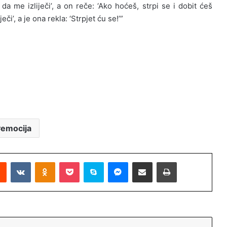
da me izliječi’, a on reče: ‘Ako hoćeš, strpi se i dobit ćeš
či’, a je ona rekla: ‘Strpjet ću se!’”
emocija
Reddit
VKontakte
Odnoklassniki
Pocket
Skype
Messenger
Podijeli putem Emaila
Printaj