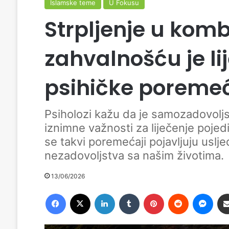
Islamske teme
U Fokusu
Strpljenje u komb
zahvalnošću je l
psihičke poreme
Psiholozi kažu da je samozadovoljs
iznimne važnosti za liječenje poje
se takvi poremećaji pojavljuju usl
nezadovoljstva sa našim životima.
13/06/2026
Facebook
X
LinkedIn
Tumblr
Pinterest
Reddit
Messenger