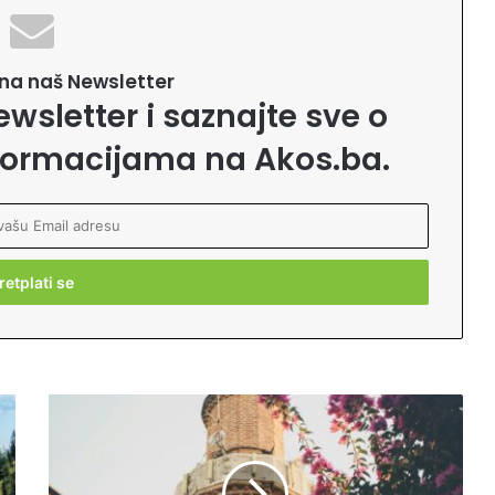
e na naš Newsletter
ewsletter i saznajte sve o
formacijama na Akos.ba.
K
o
j
e