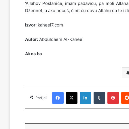
‘Allahov Poslaniče, imam padavicu, pa moli Allaha 
Džennet, a ako hoćeš, činit ću dovu Allahu da te izlije
Izvor:
kaheel7.com
Autor:
Abduldaem Al-Kaheel
Akos.ba
Facebook
X
LinkedIn
Tumblr
Pinterest
Podijeli