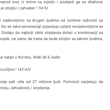
narod svoj iz tmina na svjetlo i podsjeti ga na Allahove
je strpljiv i zahvalan.”
(14:5)
i zadovoljstvo sa drugim ljudima od iznimne važnosti za
 što se takvi poremećaji pojavljuju usljed nezadovoljstva sa
odaju da najbolji oblik strpljenja dolazi u kombinaciji sa
čovjek, ne samo da treba da bude strpljiv sa takvim ljudima,
e nalazi u Kur’anu, Allah dž.š. kaže:
poručljivo.” (42:43)
ije pati više od 27 miliona ljudi. Psiholozi savjetuju da
iju, zahvalnost, i strpljenje.