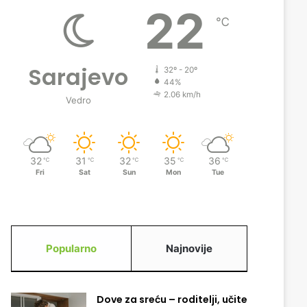
22
℃
Sarajevo
32º - 20º
44%
2.06 km/h
Vedro
32
31
32
35
36
℃
℃
℃
℃
℃
Fri
Sat
Sun
Mon
Tue
Popularno
Najnovije
Dove za sreću – roditelji, učite