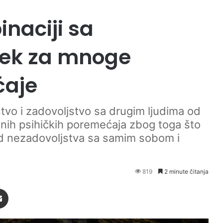
inaciji sa
ijek za mnoge
ćaje
tvo i zadovoljstvo sa drugim ljudima od
dinih psihičkih poremećaja zbog toga što
jed nezadovoljstva sa samim sobom i
819
2 minute čitanja
Podijeli putem Emaila