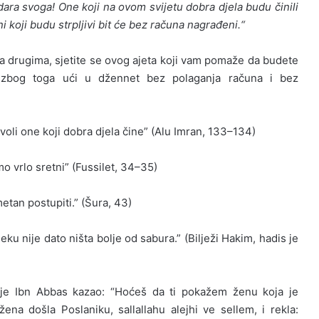
odara svoga! One koji na ovom svijetu dobra djela budu činili
 koji budu strpljivi bit će bez računa nagrađeni.“
rema drugima, sjetite se ovog ajeta koji vam pomaže da budete
e zbog toga ući u džennet bez polaganja računa i bez
 voli one koji dobra djela čine” (Alu Imran, 133–134)
o vrlo sretni” (Fussilet, 34–35)
metan postupiti.” (Šura, 43)
jeku nije dato ništa bolje od sabura.” (Bilježi Hakim, hadis je
 je Ibn Abbas kazao: “Hoćeš da ti pokažem ženu koja je
na došla Poslaniku, sallallahu alejhi ve sellem, i rekla: