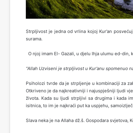
Strpljivost je jedna od vrlina kojoj Kur’an posve
surama.
O njoj imam El- Gazali, u djelu Ihja ulumu ed-din, 
“Allah Uzviseni je strpljivost u Kur’anu spomenuo 
Psiholozi tvrde da je strpljenje u kombinaciji za 
Otkriveno je da najkreativniji i najuspješniji ljudi v
života. Kada su ljudi strpljivi sa drugima i kada i
isitnica, to im je najkraći put ka uspjehu, samoizlj
Slava neka je na Allaha dž.š. Gospodara svjetova, Ko