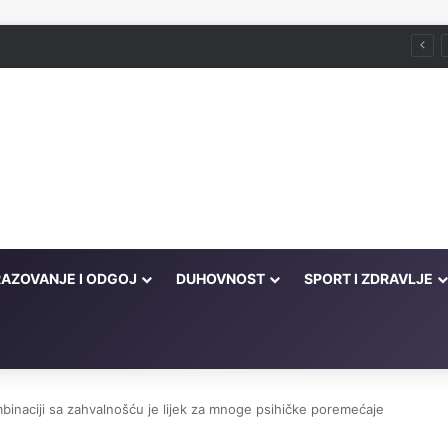
Husein ef. Đozo
AZOVANJE I ODGOJ
DUHOVNOST
SPORT I ZDRAVLJE
mbinaciji sa zahvalnošću je lijek za mnoge psihičke poremećaje