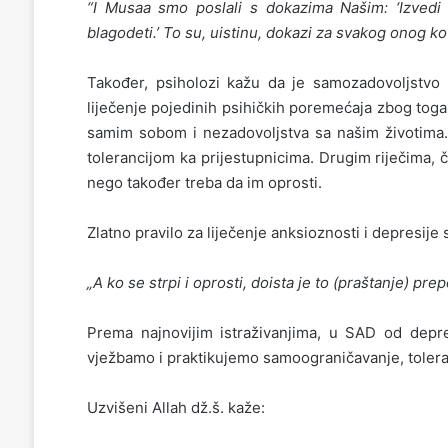
“I Musaa smo poslali s dokazima Našim: ‘Izvedi 
blagodeti.’ To su, uistinu, dokazi za svakog onog ko 
Također, psiholozi kažu da je samozadovoljstvo 
liječenje pojedinih psihičkih poremećaja zbog toga
samim sobom i nezadovoljstva sa našim životima. D
tolerancijom ka prijestupnicima. Drugim riječima, 
nego također treba da im oprosti.
Zlatno pravilo za liječenje anksioznosti i depresije s
„A ko se strpi i oprosti, doista je to (praštanje) pre
Prema najnovijim istraživanjima, u SAD od depres
vježbamo i praktikujemo samoograničavanje, toleranc
Uzvišeni Allah dž.š. kaže: