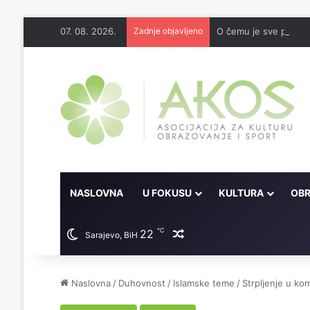
07. 08. 2026.
Zadnje objavljeno
O čemu je sve pisao 
NASLOVNA
U FOKUSU
KULTURA
OBR
℃
22
Random članak
Sarajevo, BiH
Naslovna
/
Duhovnost
/
Islamske teme
/
Strpljenje u ko