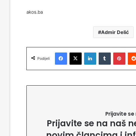
akos.ba
Admir Delić
Facebook
X
LinkedIn
Tumblr
Pinterest
Podijeli
Prijavite s
Prijavite se na naš n
novim člancima i in