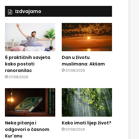
Izdvajamo
6 praktičnih savjeta
Dan u životu
kako postati
muslimana: Akšam
ranoranilac
07/08/2026
07/08/2026
Neka pitanja i
Kako imati lijep život?
odgovori o časnom
07/08/2026
Kur'anu