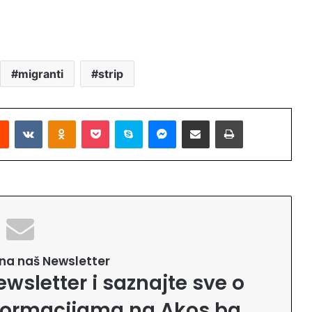
migranti
strip
Reddit
VKontakte
Odnoklassniki
Pocket
Skype
Messenger
Podijeli putem Emaila
Printaj
e na naš Newsletter
ewsletter i saznajte sve o
formacijama na Akos.ba.