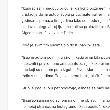
“Izabrao sam njegovu priču jer ga lično poznajem. K
pristao je da mi ustupi svoju priču, materijal jer im
godinama pomaže tim ljudima tako se među njima ši
su davali njegov broj ljudima koji su prolazili kroz 
Afganistana…”, izjavio je Delić.
Pirić je svim tim ljudima bio dostupan 24 sata.
“Išao je autom po njih, tražio ih kada bi im bila 
napravili i privremenu ambulantu za njih kako bi i
one koji su na tom putu izgubili život. Morali su im
radio s tim ljudima. To je za mene herojski čin”, ista
Strip je podijelio u pet poglavlja, a može se naći na
“Bazirao sam se uglavnom na online objavu. Imamo 
na mojoj stranici, na Instagramu i Facebooku”, rekao