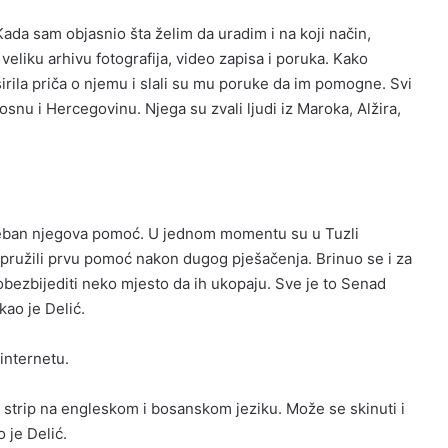
ada sam objasnio šta želim da uradim i na koji način,
a veliku arhivu fotografija, video zapisa i poruka. Kako
rila priča o njemu i slali su mu poruke da im pomogne. Svi
Bosnu i Hercegovinu. Njega su zvali ljudi iz Maroka, Alžira,
potreban njegova pomoć. U jednom momentu su u Tuzli
m pružili prvu pomoć nakon dugog pješačenja. Brinuo se i za
 obezbijediti neko mjesto da ih ukopaju. Sve je to Senad
kao je Delić.
 internetu.
strip na engleskom i bosanskom jeziku. Može se skinuti i
 je Delić.