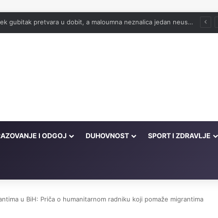
ako postati ranoranilac
AZOVANJE I ODGOJ
DUHOVNOST
SPORT I ZDRAVLJE
rantima u BiH: Priča o humanitarnom radniku koji pomaže migrantima