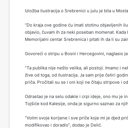
Izložba ilustracija o Srebrenici u julu je bila u Mos
“Do kraja ove godine ću imati stotinu objavljenih i
objavio, čuvam ih za neki poseban momenat. Kada bu
Memorijalni centar Srebrenica i pitati ih da li su zai
Govoreći o stripu u Bosni i Hercegovini, naglasio je
“Ta publika nije nešto velika, ali postoji. Imamo i 
žive od toga, od ilustracija. Ja sam prije četiri god
priča. Pročitali su se i oni koji ne čitaju stripove i 
Odrastao je na selu odakle i crpi ideje, ono mu je i
Tojšiće kod Kalesije, onda je sigurno saznao za nji
“Volim svoje korijene i sve priče koje mi je djed pri
modifikovao i doradio”, dodao je Delić.