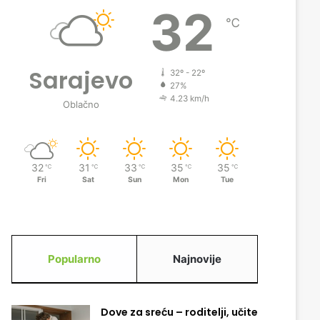
32
℃
Sarajevo
32º - 22º
27%
4.23 km/h
Oblačno
32
31
33
35
35
℃
℃
℃
℃
℃
Fri
Sat
Sun
Mon
Tue
Popularno
Najnovije
Dove za sreću – roditelji, učite