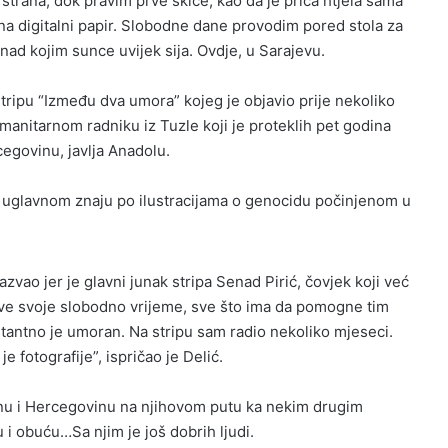
 strana, dok pravim prve skice, kao da je priča htjela sama
eti na digitalni papir. Slobodne dane provodim pored stola za
nad kojim sunce uvijek sija. Ovdje, u Sarajevu.
stripu “Između dva umora” kojeg je objavio prije nekoliko
umanitarnom radniku iz Tuzle koji je proteklih pet godina
egovinu, javlja Anadolu.
 ga uglavnom znaju po ilustracijama o genocidu počinjenom u
azvao jer je glavni junak stripa Senad Pirić, čovjek koji već
ve svoje slobodno vrijeme, sve što ima da pomogne tim
stantno je umoran. Na stripu sam radio nekoliko mjeseci.
e fotografije”, ispričao je Delić.
osnu i Hercegovinu na njihovom putu ka nekim drugim
i obuću…Sa njim je još dobrih ljudi.