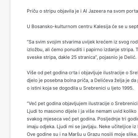
Priču o stripu objavila je i Al Jazeera na svom porta
U Bosansko-kulturnom centru Kalesija će se u sep
“Sa svim svojim stvarima uvijek krećem iz svog rod
izložbu, ali ćemo ponuditi i papirno izdanje stripa.
sveske stripa, dakle 25 stranica”, pojasnio je Delić.
Više od pet godina crta i objavljuje ilustracije o S
djelo je posebna bolna priča, a Delićeva želja je da
o istini koja se dogodila u Srebrenici u ljeto 1995.
“Već pet godina objavljujem ilustracije o Srebrenic
Ljudi to masovno dijele i ja više nemam uvid koliko p
svakog mjeseca već pet godina. Posljednje tri godine
imaju odjeka. Ljudi mi se javljaju. Neke učiteljice iz
Ove godine su i na Maršu u Grazu nosili moje slike. 