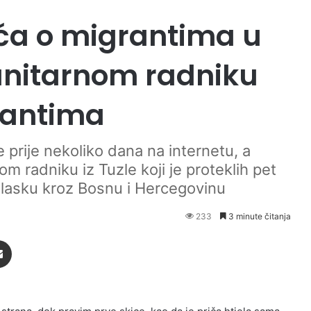
ića o migrantima u
anitarnom radniku
rantima
 prije nekoliko dana na internetu, a
m radniku iz Tuzle koji je proteklih pet
lasku kroz Bosnu i Hercegovinu
233
3 minute čitanja
Podijeli putem Emaila