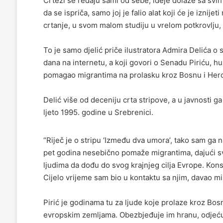
Crteži se redaju sami od sebe, ideje dolaze sa svih
da se ispriča, samo joj je falio alat koji će je iznij
crtanje, u svom malom studiju u vrelom potkrovlju, 
To je samo djelić priče ilustratora Admira Delića o 
dana na internetu, a koji govori o Senadu Piriću, h
pomagao migrantima na prolasku kroz Bosnu i Herc
Delić više od deceniju crta stripove, a u javnosti
ljeto 1995. godine u Srebrenici.
“Riječ je o stripu ‘Između dva umora’, tako sam ga n
pet godina nesebično pomaže migrantima, dajući s
ljudima da dođu do svog krajnjeg cilja Evrope. Kon
Cijelo vrijeme sam bio u kontaktu sa njim, davao mi j
Pirić je godinama tu za ljude koje prolaze kroz B
evropskim zemljama. Obezbjeđuje im hranu, odjeću 