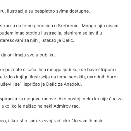
taru. Ilustracije su besplatno svima dostupne.
lustracija na temu genocida u Srebrenici. Mnogo njih nisam
dem imao stotinu ilustracija, planiram se javiti u
nteresovani za njih”, istakao je Delić.
 da oni imaju svoju publiku.
neke poznate crtače. Ima mnogo ljudi koji se bave stripom i
ine izdao knjigu ilustracija na temu seoskih, narodnih horor
oduševili se”, ispričao je Delić za Anadolu.
nspiracija za njegove radove. Ako postoji neko ko nije čuo za
h ukoliko je naišao na neki Admirov rad.
čao, iskoristio sam za svoj rad tako što sam ih malo