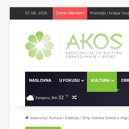
07. 08. 2026.
Zadnje objavljeno
6 praktičnih savjeta k
NASLOVNA
U FOKUSU
KULTURA
OBR
℃
32
Random članak
Sarajevo, BiH
Naslovna
/
Kultura i tradicija
/
Strip Admira Delića o mig