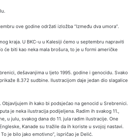
lu.
tembru ove godine održati izložba “Između dva umora”.
nog kraja. U BKC-u u Kalesiji ćemo u septembru napraviti
 To će biti kao neka mala brošura, to je u formi američke
rebrenici, dešavanjima u ljeto 1995. godine i genocidu. Svako
 prikaže 8.372 sudbine. Ilustracijom daje jedan dio slagalice
i. Objavljujem ih kako bi podsjećao na genocid u Srebrenici.
uta je neka ilustracija podijeljena. Radim ih svakog 11.,
, u julu, svakog dana do 11. jula radim ilustracije. One
 Engleske, Kanade su tražile da ih koriste u svojoj nastavi.
To je bilo jako emotivno”, ispričao je Delić.