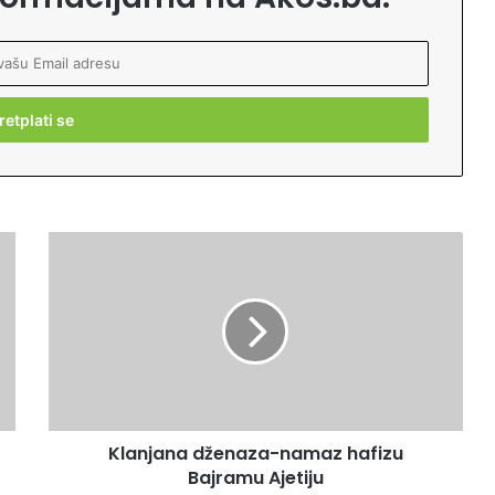
K
l
a
n
j
a
n
a
d
Klanjana dženaza-namaz hafizu
ž
Bajramu Ajetiju
e