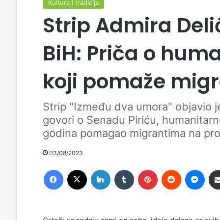
Kultura i tradicija
Strip Admira Del
BiH: Priča o hum
koji pomaže mig
Strip "Između dva umora" objavio je
govori o Senadu Piriću, humanitarno
godina pomagao migrantima na pro
03/08/2023
Facebook
X
LinkedIn
Tumblr
Pinterest
Reddit
Messenger