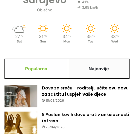
a
41%
n
3.65 km/h
Oblačno
a
K
u
r
27
31
34
35
33
℃
℃
℃
℃
℃
b
Sat
Sun
Mon
Tue
Wed
a
n
-
b
Popularno
Najnovije
a
j
r
Dove za sreću – roditelji, učite ovu dovu
a
za zaštitu i uspjeh vaše djece
m
a
15/03/2026
9 Poslanikovih dova protiv anksioznosti
i stresa
23/04/2026