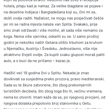
hotela, pitaju kad je namaz. Za velike blagdane se pojave i
na desetine Indijaca i Bangladešana koji su, čini mi se,
došli ovdje raditi. Nažalost, ne mogu nas posjećivati češće
jer im se radna mjesta nalaze van Splita. Svakako, prije
smo znali održavati i više molitvi, ali sada više nemamo za
koga. Nema više vjernika, odselili su se. U samo prošloj
godini je nekoliko naših Getana otišlo trbuhom za kruhom
u Njemačku, Austriju i Švedsku. Jednostavno, više nije
atraktivno živjeti ovdje. Za kupiti svaku glupost moraš paliti
auto, a o buci da ne pričamo – kazao je.
Hadžić već 18 godina živi u Splitu. Nekada je znao
dovikivati sa susjedima preko prozora, pravo mediteranski.
Sada su te škure zatvorene, što zbog prekomjernih
turističkih decibela, što zbog toga što ih, većinu vremena,
nema ko otvoriti. Imam kaže da se, po njegovoj procjeni, od
njegova dolaska prepolovio broj stanovnika u Getu.