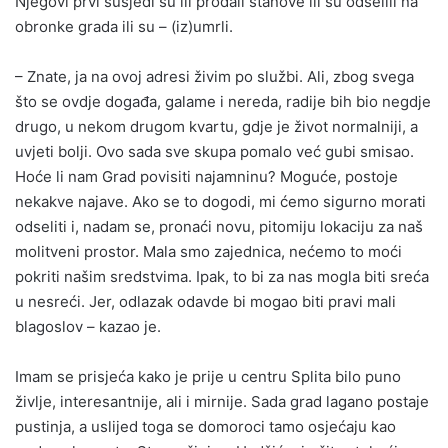
Njegovi prvi susjedi su ili prodali stanove ili su odselili na
obronke grada ili su – (iz)umrli.
– Znate, ja na ovoj adresi živim po službi. Ali, zbog svega
što se ovdje događa, galame i nereda, radije bih bio negdje
drugo, u nekom drugom kvartu, gdje je život normalniji, a
uvjeti bolji. Ovo sada sve skupa pomalo već gubi smisao.
Hoće li nam Grad povisiti najamninu? Moguće, postoje
nekakve najave. Ako se to dogodi, mi ćemo sigurno morati
odseliti i, nadam se, pronaći novu, pitomiju lokaciju za naš
molitveni prostor. Mala smo zajednica, nećemo to moći
pokriti našim sredstvima. Ipak, to bi za nas mogla biti sreća
u nesreći. Jer, odlazak odavde bi mogao biti pravi mali
blagoslov – kazao je.
Imam se prisjeća kako je prije u centru Splita bilo puno
življe, interesantnije, ali i mirnije. Sada grad lagano postaje
pustinja, a uslijed toga se domoroci tamo osjećaju kao