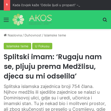
Kada čovjek kaže 'Odoše ljudi u propast!' – tada je on u većoj propasti od njih
Meni
Pr
Naslovna
/
Duhovnost
/
Islamske teme
Islamske teme
U Fokusu
Splitski imam: ‘Rugaju nam
se, pljuju prema Medžlisu,
djeca su mi odselila’
Splitska islamska zajednica broji 754 člana.
Njihov medžlis ili sjedište zajednice se nalazi u
Dominisovoj ulici, gdje su i uredi, učionica i
imamski stan. Tu je nekad bio i molitveni prostor,
ali zbog skučenosti se preselio u Cosmijevu, gdje