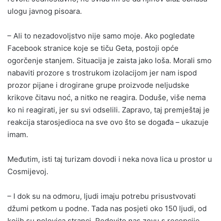
ulogu javnog pisoara.
– Ali to nezadovoljstvo nije samo moje. Ako pogledate
Facebook stranice koje se tiču Geta, postoji opće
ogorčenje stanjem. Situacija je zaista jako loša. Morali smo
nabaviti prozore s trostrukom izolacijom jer nam ispod
prozor pijane i drogirane grupe proizvode neljudske
krikove čitavu noć, a nitko ne reagira. Doduše, više nema
ko ni reagirati, jer su svi odselili. Zapravo, taj premještaj je
reakcija starosjedioca na sve ovo što se događa – ukazuje
imam.
Međutim, isti taj turizam dovodi i neka nova lica u prostor u
Cosmijevoj.
– I dok su na odmoru, ljudi imaju potrebu prisustvovati
džumi petkom u podne. Tada nas posjeti oko 150 ljudi, od
kojih su polovica stranci. Redovito nas zovu s recepcije