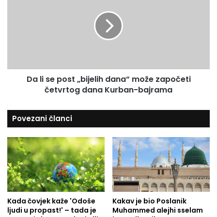
s
d
l
u
a
i
t
s
i
e
m
p
a
o
d
s
e
Da li se post „bijelih dana“ može započeti
t
s
četvrtog dana Kurban-bajrama
„
e
b
t
i
Povezani članci
n
j
a
e
j
l
b
i
o
h
l
d
j
a
i
n
h
Kada čovjek kaže 'Odoše
Kakav je bio Poslanik
a
ljudi u propast!' – tada je
Muhammed alejhi sselam
d
“