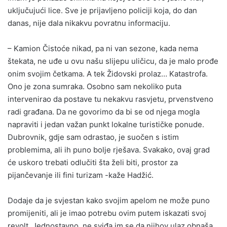
uključujući lice. Sve je prijavljeno policiji koja, do dan
danas, nije dala nikakvu povratnu informaciju.
– Kamion Čistoće nikad, pa ni van sezone, kada nema
štekata, ne uđe u ovu našu slijepu uličicu, da je malo prođe
onim svojim četkama. A tek Židovski prolaz… Katastrofa.
Ono je zona sumraka. Osobno sam nekoliko puta
intervenirao da postave tu nekakvu rasvjetu, prvenstveno
radi građana. Da ne govorimo da bi se od njega mogla
napraviti i jedan važan punkt lokalne turističke ponude.
Dubrovnik, gdje sam odrastao, je suočen s istim
problemima, ali ih puno bolje rješava. Svakako, ovaj grad
će uskoro trebati odlučiti šta želi biti, prostor za
pijančevanje ili fini turizam -kaže Hadžić.
Dodaje da je svjestan kako svojim apelom ne može puno
promijeniti, ali je imao potrebu ovim putem iskazati svoj
revolt. Jednostavno, ne sviđa im se da njihov ulaz obnaša