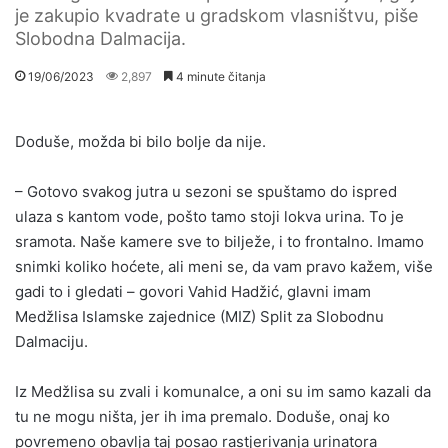
je zakupio kvadrate u gradskom vlasništvu, piše
Slobodna Dalmacija.
19/06/2023
2,897
4 minute čitanja
Doduše, možda bi bilo bolje da nije.
– Gotovo svakog jutra u sezoni se spuštamo do ispred
ulaza s kantom vode, pošto tamo stoji lokva urina. To je
sramota. Naše kamere sve to bilježe, i to frontalno. Imamo
snimki koliko hoćete, ali meni se, da vam pravo kažem, više
gadi to i gledati – govori Vahid Hadžić, glavni imam
Medžlisa Islamske zajednice (MIZ) Split za Slobodnu
Dalmaciju.
Iz Medžlisa su zvali i komunalce, a oni su im samo kazali da
tu ne mogu ništa, jer ih ima premalo. Doduše, onaj ko
povremeno obavlja taj posao rastjerivanja urinatora