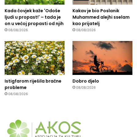
Kada čovjek kaže 'Odoše
Kakav je bio Poslanik
ljudi u propast!' – tada je
Muhammed alejhi sselam
on u većoj propasti od njih
kao prijatelj
08/08/2026
08/08/2026
Istigfarom riješila bračne
Dobro djelo
probleme
08/08/2026
08/08/2026