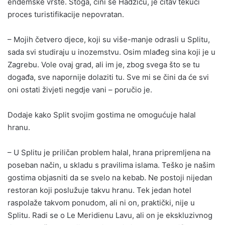
endemske vrste. Stoga, čini se Hadžiću, je čitav tekući
proces turistifikacije nepovratan.
– Mojih četvero djece, koji su više-manje odrasli u Splitu,
sada svi studiraju u inozemstvu. Osim mlađeg sina koji je u
Zagrebu. Vole ovaj grad, ali im je, zbog svega što se tu
događa, sve napornije dolaziti tu. Sve mi se čini da će svi
oni ostati živjeti negdje vani – poručio je.
Dodaje kako Split svojim gostima ne omogućuje halal
hranu.
– U Splitu je priličan problem halal, hrana pripremljena na
poseban način, u skladu s pravilima islama. Teško je našim
gostima objasniti da se svelo na kebab. Ne postoji nijedan
restoran koji poslužuje takvu hranu. Tek jedan hotel
raspolaže takvom ponudom, ali ni on, praktički, nije u
Splitu. Radi se o Le Meridienu Lavu, ali on je ekskluzivnog