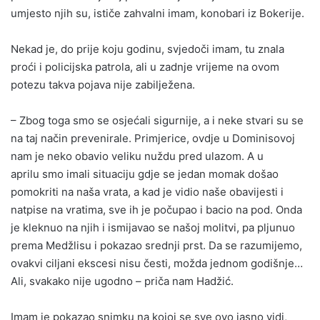
umjesto njih su, ističe zahvalni imam, konobari iz Bokerije.
Nekad je, do prije koju godinu, svjedoči imam, tu znala
proći i policijska patrola, ali u zadnje vrijeme na ovom
potezu takva pojava nije zabilježena.
– Zbog toga smo se osjećali sigurnije, a i neke stvari su se
na taj način prevenirale. Primjerice, ovdje u Dominisovoj
nam je neko obavio veliku nuždu pred ulazom. A u
aprilu smo imali situaciju gdje se jedan momak došao
pomokriti na naša vrata, a kad je vidio naše obavijesti i
natpise na vratima, sve ih je počupao i bacio na pod. Onda
je kleknuo na njih i ismijavao se našoj molitvi, pa pljunuo
prema Medžlisu i pokazao srednji prst. Da se razumijemo,
ovakvi ciljani ekscesi nisu česti, možda jednom godišnje…
Ali, svakako nije ugodno – priča nam Hadžić.
Imam je pokazao snimku na kojoj se sve ovo jasno vidi,