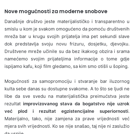
Nove mogućnosti za moderne snobove
Današnje društvo jeste materijalističko i transparentno u
smislu u kom je svakom omogućeno da pomoću društvenih
mreža bar u krugu svojih prijatelja ima pet sekundi slave
dok predstavlja svoju novu frizuru, dosjetku, djevojku.
Društvene mreže učinile su da bez ikakvog obzira i srama
namećemo svojim prijateljima informacije o tome gdje
ispijamo kafu, koji film gledamo, sa kim smo otišli u šoping.
Mogućnosti za samopromociju i stvaranje bar iluzornog
kulta sebe danas su dostupne svakome. A to što se ljudi ne
libe da sve svedu na materijalistička preimućstva jeste
rezultat
improvizovanog stava da bogatstvo nije uzrok
već plod i rezultat egzistencijalne superiornosti
.
Materijalno, tako, nije zamjena za prave vrijednosti već
mjera svih vrijednosti. Ko se nije snašao, taj nije ni zaslužio
da uspije.