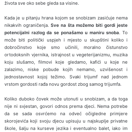
života sve oko sebe gleda sa visine.
Kada je u pitanju hrana kojom se snobizam zasićuje nema
nikakvih ograničenja.
Sve na šta možemo biti gordi jeste
potencijalni razlog da se ponašamo u maniru snoba
. To
može biti politički uspjeh i mjesto u skupštini koliko i
dobročinstvo koje smo učinili, moralno čistunstvo
ortodoksnih vjernika, istrajnost u vegeterijanizmu, muzika
koju slušamo, filmovi koje gledamo, kafići u koje ne
zalazimo, niske pobude kojih nemamo, uzvišenost i
jednostavnost kojoj težimo. Svaki trijumf nad jednom
vrstom gordosti rađa novu gordost zbog samog trijumfa.
Koliko duboko čovek može utonuti u snobizam, a da toga
nije ni svjestan, govori odnos prema djeci. Nema potrebe
da se sada osvrćemo na odveć očigledne primjere
skorojevića koji svoju djecu upisuju u najskuplje privatne
škole, šalju na kurseve jezika i eventualno balet, iako im