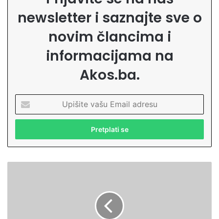
newsletter i saznajte sve o
novim člancima i
informacijama na
Akos.ba.
U
p
i
š
i
t
e
Z
v
e
a
n
š
i
u
c
E
a