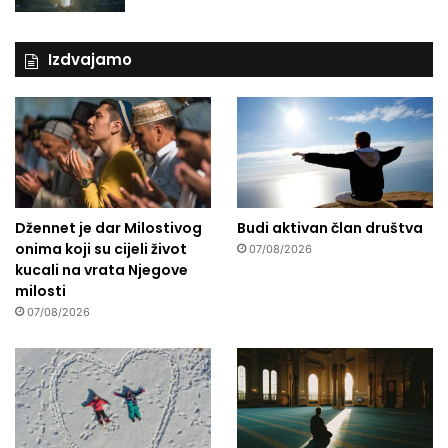
Izdvajamo
Džennet je dar Milostivog
Budi aktivan član društva
onima koji su cijeli život
07/08/2026
kucali na vrata Njegove
milosti
07/08/2026