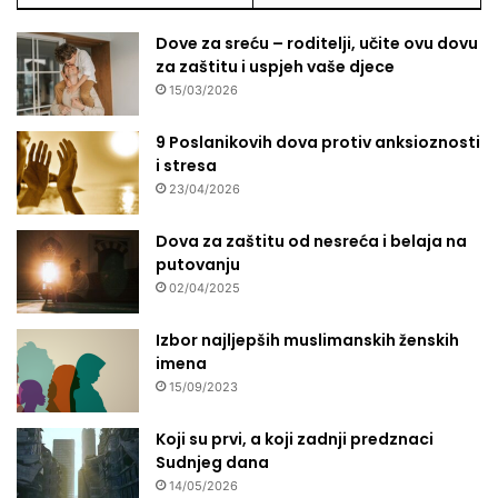
n
Dove za sreću – roditelji, učite ovu dovu
o
za zaštitu i uspjeh vaše djece
s
t
15/03/2026
i
9 Poslanikovih dova protiv anksioznosti
i stresa
23/04/2026
Dova za zaštitu od nesreća i belaja na
putovanju
02/04/2025
Izbor najljepših muslimanskih ženskih
imena
15/09/2023
Koji su prvi, a koji zadnji predznaci
Sudnjeg dana
14/05/2026