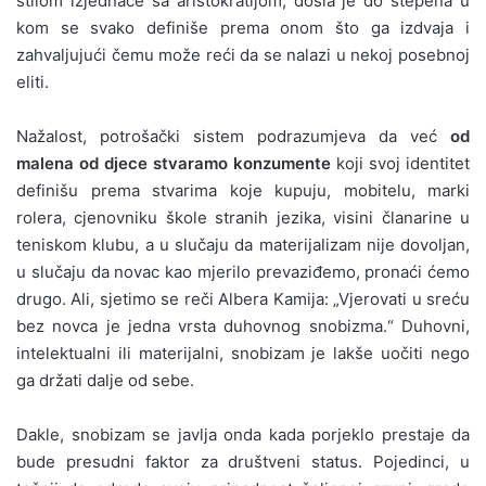
stilom izjednače sa aristokratijom, došla je do stepena u
kom se svako definiše prema onom što ga izdvaja i
zahvaljujući čemu može reći da se nalazi u nekoj posebnoj
eliti.
Nažalost, potrošački sistem podrazumjeva da već
od
malena od djece stvaramo konzumente
koji svoj identitet
definišu prema stvarima koje kupuju, mobitelu, marki
rolera, cjenovniku škole stranih jezika, visini članarine u
teniskom klubu, a u slučaju da materijalizam nije dovoljan,
u slučaju da novac kao mjerilo prevaziđemo, pronaći ćemo
drugo. Ali, sjetimo se reči Albera Kamija: „Vjerovati u sreću
bez novca je jedna vrsta duhovnog snobizma.“ Duhovni,
intelektualni ili materijalni, snobizam je lakše uočiti nego
ga držati dalje od sebe.
Dakle, snobizam se javlja onda kada porjeklo prestaje da
bude presudni faktor za društveni status. Pojedinci, u