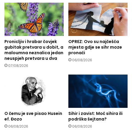
n
r
j
d
a
o
V
g
j
p
e
o
š
Pronicljiv i hrabar čovjek
OPREZ: Ovo su najčešća
n
gubitak pretvara u dobit, a
mjesta gdje se sihr moze
t
o
maloumna neznalica jedan
pronaći
i
s
neuspjeh pretvara u dva
n
a
06/08/2026
a
07/08/2026
i
m
k
a
a
k
m
o
e
m
n
u
a
n
s
O čemu je sve pisao Husein
Sihir i zavist: Moć sihira ili
i
r
ef. Đozo
podrška šejtana?
c
c
06/08/2026
06/08/2026
i
a