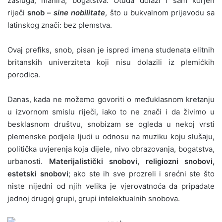
zasluga, manira, bogatstva. Otuda dolazi i sam korjen
riječi
snob –
sine nobilitate
, što u bukvalnom prijevodu sa
latinskog znači: bez plemstva.
Ovaj prefiks, snob, pisan je ispred imena studenata elitnih
britanskih univerziteta koji nisu dolazili iz plemićkih
porodica.
Danas, kada ne možemo govoriti o međuklasnom kretanju
u izvornom smislu riječi, iako to ne znači i da živimo u
besklasnom društvu, snobizam se ogleda u nekoj vrsti
plemenske podjele ljudi u odnosu na muziku koju slušaju,
politička uvjerenja koja dijele, nivo obrazovanja, bogatstva,
urbanosti.
Materijalistički snobovi, religiozni snobovi,
estetski snobovi
; ako ste ih sve prozreli i srećni ste što
niste nijedni od njih velika je vjerovatnoća da pripadate
jednoj drugoj grupi, grupi intelektualnih snobova.