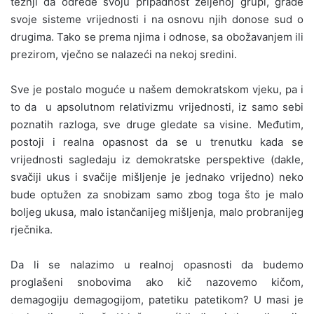
težnji da odrede svoju pripadnost željenoj grupi, grade
svoje sisteme vrijednosti i na osnovu njih donose sud o
drugima. Tako se prema njima i odnose, sa obožavanjem ili
prezirom, vječno se nalazeći na nekoj sredini.
Sve je postalo moguće u našem demokratskom vjeku, pa i
to da u apsolutnom relativizmu vrijednosti, iz samo sebi
poznatih razloga, sve druge gledate sa visine. Međutim,
postoji i realna opasnost da se u trenutku kada se
vrijednosti sagledaju iz demokratske perspektive (dakle,
svačiji ukus i svačije mišljenje je jednako vrijedno) neko
bude optužen za snobizam samo zbog toga što je malo
boljeg ukusa, malo istančanijeg mišljenja, malo probranijeg
rječnika.
Da li se nalazimo u realnoj opasnosti da budemo
proglašeni snobovima ako kič nazovemo kičom,
demagogiju demagogijom, patetiku patetikom? U masi je