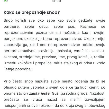
Kako se prepoznaje snob?
Snob koristi sve oko sebe kao svoje gedžete, svoje
partnere, svoju decu, svoje pse. Razmeće se
reprezentativnim poznanicima i rođacima kao i svojim
porijeklom, ukoliko je i ono reprezentativno. Ukoliko nije,
zaboravlja ga, kao i one nereprezentativne rođake, svoju
nereprezentativnu provinciju, palanku, varošicu, zaselak,
akcenat, srednje ime, prezime, ime, prvog komšiju, razliku
između kokoške i prepelice, miris stajskog đubriva u vrelo
ljetnje popodne.
Vrlo često snob napušta svoje mesto rođenja da bi se
otisnuo putem uspjeha u svijet gdje će ga ljudi cjeniti po
onome što
on zaista jeste
. Guši ga rodna gruda. Nažalost,
prečesto se vraća nazad sa malim zavežljajem
neispunjenih snova i pravom da do kraja svog snobovskog