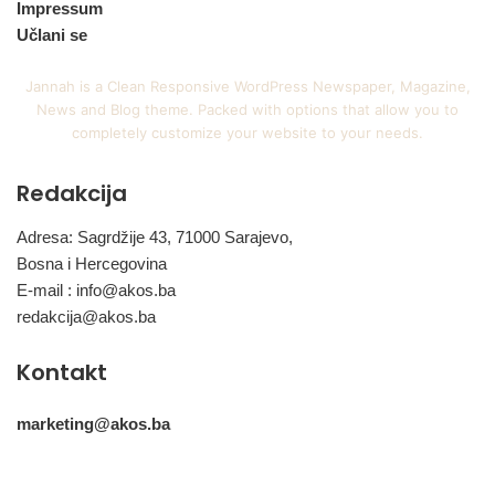
Impressum
Učlani se
Jannah is a Clean Responsive WordPress Newspaper, Magazine,
News and Blog theme. Packed with options that allow you to
completely customize your website to your needs.
Redakcija
Adresa: Sagrdžije 43, 71000 Sarajevo,
Bosna i Hercegovina
E-mail :
info@akos.ba
redakcija@akos.ba
Kontakt
marketing@akos.ba