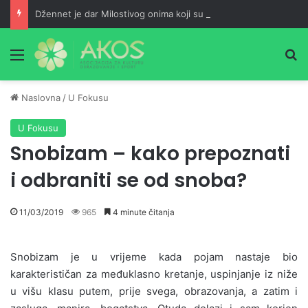
Džennet je dar Milostivog onima koji su cijeli život kucali na vrata Njegove milosti
Meni
Pr
Naslovna
/
U Fokusu
U Fokusu
Snobizam – kako prepoznati
i odbraniti se od snoba?
11/03/2019
965
4 minute čitanja
Snobizam je u vrijeme kada pojam nastaje bio
karakterističan za međuklasno kretanje, uspinjanje iz niže
u višu klasu putem, prije svega, obrazovanja, a zatim i