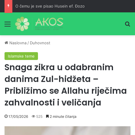
O čemu je sve pisao Husein ef. Đozo
Meni
Pr
Naslovna
/
Duhovnost
Islamske teme
Snaga zikra u odabranim
danima Zul-hidžeta –
Približimo se Allahu riječima
zahvalnosti i veličanja
17/05/2026
525
2 minute čitanja