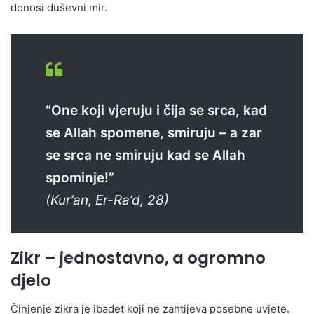
donosi duševni mir.
“One koji vjeruju i čija se srca, kad
se Allah spomene, smiruju – a zar
se srca ne smiruju kad se Allah
spominje!”
(Kur’an, Er-Ra’d, 28)
Zikr – jednostavno, a ogromno
djelo
Činjenje zikra je ibadet koji ne zahtijeva posebne uvjete.