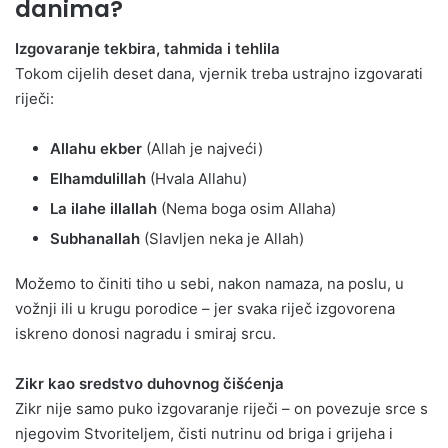
danima?
Izgovaranje tekbira, tahmida i tehlila
Tokom cijelih deset dana, vjernik treba ustrajno izgovarati
riječi:
Allahu ekber
(Allah je najveći)
Elhamdulillah
(Hvala Allahu)
La ilahe illallah
(Nema boga osim Allaha)
Subhanallah
(Slavljen neka je Allah)
Možemo to činiti tiho u sebi, nakon namaza, na poslu, u
vožnji ili u krugu porodice – jer svaka riječ izgovorena
iskreno donosi nagradu i smiraj srcu.
Zikr kao sredstvo duhovnog čišćenja
Zikr nije samo puko izgovaranje riječi – on povezuje srce s
njegovim Stvoriteljem, čisti nutrinu od briga i grijeha i