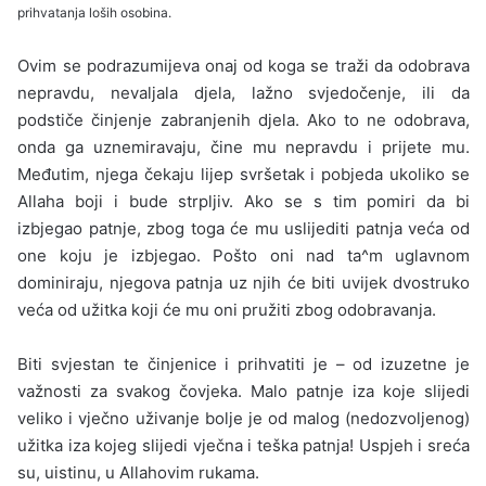
prihvatanja loših osobina.
Ovim se podrazumijeva onaj od koga se traži da odobrava
nepravdu, nevaljala djela, lažno svjedočenje, ili da
podstiče činjenje zabranjenih djela. Ako to ne odobrava,
onda ga uznemiravaju, čine mu nepravdu i prijete mu.
Međutim, njega čekaju lijep svršetak i pobjeda ukoliko se
Allaha boji i bude strpljiv. Ako se s tim pomiri da bi
izbjegao patnje, zbog toga će mu uslijediti patnja veća od
one koju je izbjegao. Pošto oni nad ta^m uglavnom
dominiraju, njegova patnja uz njih će biti uvijek dvostruko
veća od užitka koji će mu oni pružiti zbog odobravanja.
Biti svjestan te činjenice i prihvatiti je – od izuzetne je
važnosti za svakog čovjeka. Malo patnje iza koje slijedi
veliko i vječno uživanje bolje je od malog (nedozvoljenog)
užitka iza kojeg slijedi vječna i teška patnja! Uspjeh i sreća
su, uistinu, u Allahovim rukama.