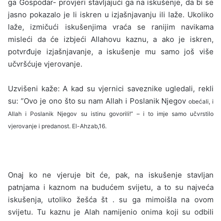
ga Gospodar- provjeri stavljajući ga na iskušenje, da bi se
jasno pokazalo je li iskren u izjašnjavanju ili laže. Ukoliko
laže, izmičući iskušenjima vraća se ranijim navikama
misleći da će izbjeći Allahovu kaznu, a ako je iskren,
potvrđuje izjašnjavanje, a iskušenje mu samo još više
učvršćuje vjerovanje.
Uzvišeni kaže: A kad su vjernici saveznike ugledali, rekli
su: “Ovo je ono što su nam Allah i Poslanik Njegov
obećali, i
Allah i Poslanik Njegov su istinu govorili!” – i to imje samo učvrstilo
vjerovanje i predanost.
El-Ahzab,16.
Onaj ko ne vjeruje bit će, pak, na iskušenje stavljan
patnjama i kaznom na budućem svijetu, a to su najveća
iskušenja, utoliko žešća št . su ga mimoišla na ovom
svijetu. Tu kaznu je Alah namijenio onima koji su odbili