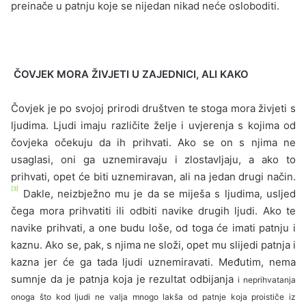
preinače u patnju koje se nijedan nikad neće osloboditi.
ČOVJEK MORA ŽIVJETI U ZAJEDNICI, ALI KAKO
Čovjek je po svojoj prirodi društven te stoga mora živjeti s
ljudima. Ljudi imaju različite želje i uvjerenja s kojima od
čovjeka očekuju da ih prihvati. Ako se on s njima ne
usaglasi, oni ga uznemiravaju i zlostavljaju, a ako to
prihvati, opet će biti uznemiravan, ali na jedan drugi način.
[3]
Dakle, neizbježno mu je da se miješa s ljudima, usljed
čega mora prihvatiti ili odbiti navike drugih ljudi. Ako te
navike prihvati, a one budu loše, od toga će imati patnju i
kaznu. Ako se, pak, s njima ne složi, opet mu slijedi patnja i
kazna jer će ga tada ljudi uznemiravati. Međutim, nema
sumnje da je patnja koja je rezultat odbijanja
i neprihvatanja
onoga što kod ljudi ne valja mnogo lakša od patnje koja proističe iz