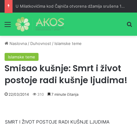
U Milatkovićima kod Čajniča otvorena džamija srušena 1943. godine
Meni
Pr
Naslovna
/
Duhovnost
/
Islamske teme
Islamske teme
Smisao kušnje: Smrt i život
postoje radi kušnje ljudima!
22/03/2014
310
7 minute čitanja
SMRT l ŽIVOT POSTOJE RADI KUŠNJE LJUDIMA