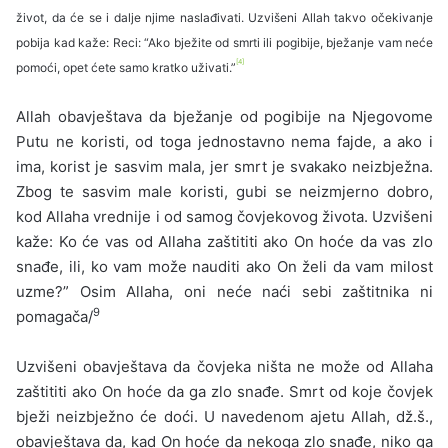
život, da će se i dalje njime naslađivati. Uzvišeni Allah takvo očekivanje
pobija kad kaže: Reci: “Ako bježite od smrti ili pogibije, bježanje vam neće
[4]
pomoći, opet ćete samo kratko uživati.”
Allah obavještava da bježanje od pogibije na Njegovome
Putu ne koristi, od toga jednostavno nema fajde, a ako i
ima, korist je sasvim mala, jer smrt je svakako neizbježna.
Zbog te sasvim male koristi, gubi se neizmjerno dobro,
kod Allaha vrednije i od samog čovjekovog života. Uzvišeni
kaže: Ko će vas od Allaha zaštititi ako On hoće da vas zlo
snađe, ili, ko vam može nauditi ako On želi da vam milost
uzme?” Osim Allaha, oni neće naći sebi zaštitnika ni
9
pomagača/
Uzvišeni obavještava da čovjeka ništa ne može od Allaha
zaštititi ako On hoće da ga zlo snađe. Smrt od koje čovjek
bježi neizbježno će doći. U navedenom ajetu Allah, dž.š.,
obavještava da, kad On hoće da nekoga zlo snađe, niko ga