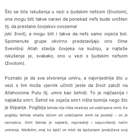
Što se tiče iskušenja u vezi s ljudskim nefsom (životom),
ona mogu biti takve naravi da ponekad nefs bude uništen
(tj. da prestane čovjekov ovozemal
jski život), a mogu biti i takva da nefs samo osjeća bol.
Spomenute grupe okvirno predstavljaju ono čime
Svevišnji Allah stavlja čovjeka na kušnju, a najteže
iskušenje je, svakako, ono u vezi s ljudskim nefsom
(životom).
Poznato je da sva stvorenja umiru, a najvrijednije što u
vezi s tim može vjernik učiniti jeste da život založi na
Allahovome Putu (tj. umre kao šehid). To je najčasnija i
najlakša smrt. Šehid ne osjeća smrt ništa bolnije nego što
je štipanje. Pogibija
šehida nije ništa strašnija od uobičajene smrti. Ko
pogibiju šehida smatra težom od uobičajene smrti na postelji – on je
neznalica. Smrt šehida je najlakši, najvredniji i najuzvišeniji način
umiranja. Međutim, onaj ko bježi on misli da bježanjem produžava svoj