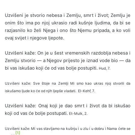
Uzvišeni je stvorio nebesa i Zemlju, smrt i život; Zemlju je
onim što ima po njoj ukrasio radi kušnje ljudima, da bi se
razjasnilo ko želi Njega i ono što Njemu pripada, a ko voli
ovaj svijet i njegove ljepote.
Uzvišeni kaže: On je u šest vremenskih razdoblja nebesa i
Zemlju stvorio — a Njegov prijesto je iznad vode bio — da
bi vas iskušao koji će od vas bolje postupiti.
Hud, 7.
Uzvišeni kaže: Sve štoje na Zemlji Mi smo kao ukras njoj stvorili da
iskušamo ljude ko će od njih ljepše vladati.
El-Kehf, 7.
Uzvišeni kaže: Onaj koji je dao smrt i život da bi iskušao
koji od vas će bolje postupati.
Et-Mulk, 2.
Uzvišeni kaže: Mi vas stavljamo na kušnju i u zlu i u dobru i Nama ćete se
[1]