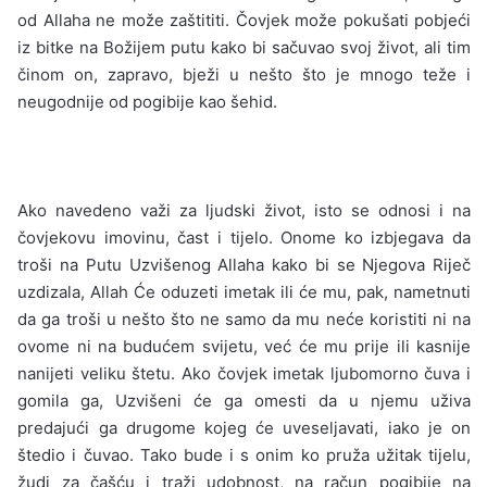
od Allaha ne može zaštititi. Čovjek može pokušati pobjeći
iz bitke na Božijem putu kako bi sačuvao svoj život, ali tim
činom on, zapravo, bježi u nešto što je mnogo teže i
neugodnije od pogibije kao šehid.
Ako navedeno važi za ljudski život, isto se odnosi i na
čovjekovu imovinu, čast i tijelo. Onome ko izbjegava da
troši na Putu Uzvišenog Allaha kako bi se Njegova Riječ
uzdizala, Allah Će oduzeti imetak ili će mu, pak, nametnuti
da ga troši u nešto što ne samo da mu neće koristiti ni na
ovome ni na budućem svijetu, već će mu prije ili kasnije
nanijeti veliku štetu. Ako čovjek imetak ljubomorno čuva i
gomila ga, Uzvišeni će ga omesti da u njemu uživa
predajući ga drugome kojeg će uveseljavati, iako je on
štedio i čuvao. Tako bude i s onim ko pruža užitak tijelu,
žudi za čašću i traži udobnost, na račun pogibije na