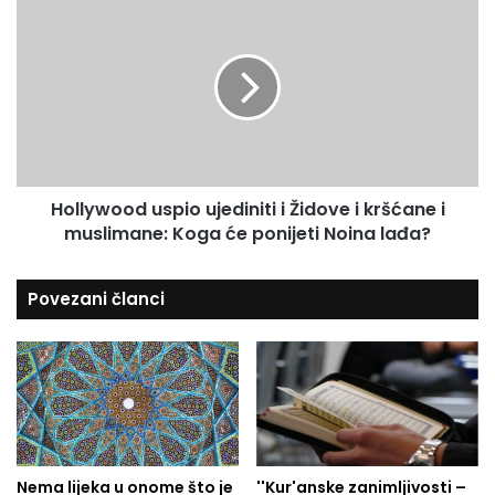
r
o
o
e
d
l
s
a
l
u
:
y
O
w
d
o
v
o
o
d
Hollywood uspio ujediniti i Židove i kršćane i
d
u
e
muslimane: Koga će ponijeti Noina lađa?
s
j
p
e
i
Povezani članci
s
o
v
u
e
j
ž
e
i
d
v
i
o
n
s
i
t
Nema lijeka u onome što je
''Kur'anske zanimljivosti –
t