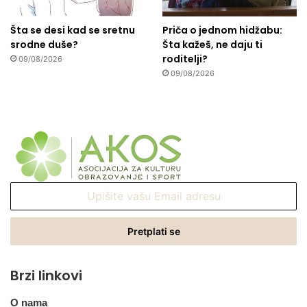
Šta se desi kad se sretnu
Priča o jednom hidžabu:
srodne duše?
Šta kažeš, ne daju ti
roditelji?
09/08/2026
09/08/2026
Upišite
vašu
Email
adresu
Brzi linkovi
O nama