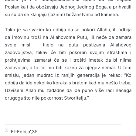
Poslanika i da obožavaju Jednog Jedinog Boga, a prihvatili
su su da se klanjaju (lažnim) božanstvima od kamena.
Tako je sa svakim ko odbija da se pokori Allahu, ili odbija
da imovinu troši na Allahovome Putu, ili neće da zamara
svoje misli i tijelo na putu postizanja Allahovog
zadovoljstva; takav će biti pokoran svojim strastima i
prohtjevima, zamarat će se i trošiti imetak da bi njima
zadovoljio, a to će mu biti kazna za njegov nemar. U tom
smislu, jedan mudrac iz ranijih generacija je rekao: “Ko
odbija da ide nekoliko koraka s bratom kad mu nešto treba,
Uzvišeni Allah mu zadadne da ide puno više radi nečega
drugoga što nije pokornost Stvoritelju.”
[1]
El-Enbija’,35.