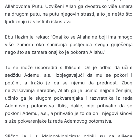
Allahovome Putu. Uzvišeni Allah ga dvostruko više umara
na drugom putu, na putu njegovih strasti, a to je nešto što
ljudi znaju iz vlastitih iskustava.
Ebu Hazim je rekao: “Onaj ko se Allaha ne boji ima mnogo
više zamora oko saniranja posljedica svoga griješenja
nego što se zamara onaj ko je pokoran Allahu.”
To se može usporediti s Iblisom. On je odbio da učim
sedždu Ademu, a.s., izbjegavajući da mu se pokori i
potčini, a tražio je da se njemu da prednost. Zbog
neizvršavanja naredbe, Allah ga je učinio najponiženijim;
učinio ga je slugom pokvarenjaka i razvratnika iz reda
Ademovog potomstva. Iblis, dakle, nije prihvatio da se
pokloni Ademu, a.s., a prihvatio je to da on i njegovi sinovi
služe pokvarenjake iz reda Ademovog potomstva.
Slično je i s idolopoklonicima: odbili su da slijede