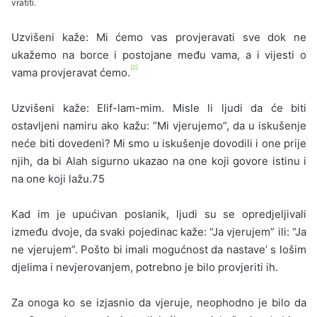
vratiti.
Uzvišeni kaže: Mi ćemo vas provjeravati sve dok ne
ukažemo na borce i postojane među vama, a i vijesti o
[2]
vama provjeravat ćemo.
Uzvišeni kaže: Elif-lam-mim. Misle li ljudi da će biti
ostavljeni namiru ako kažu: “Mi vjerujemo”, da u iskušenje
neće biti dovedeni? Mi smo u iskušenje dovodili i one prije
njih, da bi Alah sigurno ukazao na one koji govore istinu i
na one koji lažu.75
Kad im je upućivan poslanik, ljudi su se opredjeljivali
između dvoje, da svaki pojedinac kaže: “Ja vjerujem” ili: “Ja
ne vjerujem”. Pošto bi imali mogućnost da nastave’ s lošim
djelima i nevjerovanjem, potrebno je bilo provjeriti ih.
Za onoga ko se izjasnio da vjeruje, neophodno je bilo da