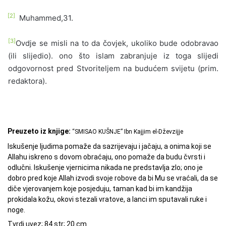
[2]
Muhammed,31.
[3]
Ovdje se misli na to da čovjek, ukoliko bude odobravao
(ili slijedio). ono što islam zabranjuje iz toga slijedi
odgovornost pred Stvoriteljem na budućem svijetu (prim.
redaktora).
Preuzeto iz knjige:
“SMISAO KUŠNJE” Ibn Kajjim el-Dževzijje
Iskušenje ljudima pomaže da sazrijevaju i jačaju, a onima koji se
Allahu iskreno s dovom obraćaju, ono pomaže da budu čvrsti i
odlučni. Iskušenje vjernicima nikada ne predstavlja zlo; ono je
dobro pred koje Allah izvodi svoje robove da bi Mu se vraćali, da se
diče vjerovanjem koje posjeduju, taman kad bi im kandžija
prokidala kožu, okovi stezali vratove, a lanci im sputavali ruke i
noge.
Tvrdi uvez; 84 str; 20 cm