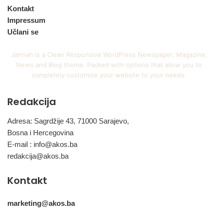
Kontakt
Impressum
Učlani se
Jannah is a Clean Responsive WordPress Newspaper, Magazine,
News and Blog theme. Packed with options that allow you to
completely customize your website to your needs.
Redakcija
Adresa: Sagrdžije 43, 71000 Sarajevo,
Bosna i Hercegovina
E-mail :
info@akos.ba
redakcija@akos.ba
Kontakt
marketing@akos.ba