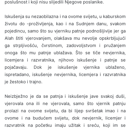
poslušnost i koji nisu slijedili Njegove poslanike.
Iskušenja su nezaobilazna i na ovome svijetu, u kaburskom
životu do -proživljenja, kao i na Sudnjem danu, svakom
pojedincu, samo što su vjerniku patnje podnošljivije jer ga
Alah štiti vjerovanjem, olakšava mu nevolje opskrbljujući
ga strpljivošću, čvrstinom, zadovoljstvom i pružanjem
onoga što mu patnje ublažava. Što se tiče nevjernika,
licemjera i razvratnika, njihovo iskušenje i patnje se
pojačavaju. Dok je iskušenje vjernika ublaženo,
ispretadano, iskušenje nevjernika, licemjera i razvratnika
je žestoko i trajno.
Neizbježno je da se patnja i iskušenje jave svakoj duši,
vjerovala ona ili ne vjerovala, samo što vjernik patnju
prolazi na ovome svijetu, da bi lijep svršetak imao i na
ovome i na budućem svijetu, dok nevjernik, licemjer i
razvratnik na početku imaju užitak i sreću, koji im se