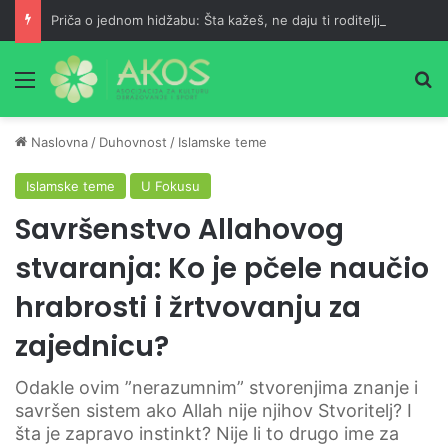
Priča o jednom hidžabu: Šta kažeš, ne daju ti roditelji?
Meni
Pr
Naslovna
/
Duhovnost
/
Islamske teme
Islamske teme
U Fokusu
Savršenstvo Allahovog
stvaranja: Ko je pčele naučio
hrabrosti i žrtvovanju za
zajednicu?
Odakle ovim ”nerazumnim” stvorenjima znanje i
savršen sistem ako Allah nije njihov Stvoritelj? I
šta je zapravo instinkt? Nije li to drugo ime za