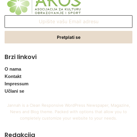
Upišite
vašu
Email
adresu
Brzi linkovi
O nama
Kontakt
Impressum
Učlani se
Jannah is a Clean Responsive WordPress Newspaper, Magazine,
News and Blog theme. Packed with options that allow you to
completely customize your website to your needs.
Redakcija