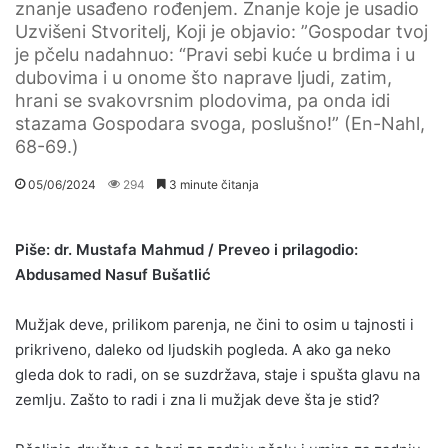
znanje usađeno rođenjem. Znanje koje je usadio
Uzvišeni Stvoritelj, Koji je objavio: ”Gospodar tvoj
je pčelu nadahnuo: “Pravi sebi kuće u brdima i u
dubovima i u onome što naprave ljudi, zatim,
hrani se svakovrsnim plodovima, pa onda idi
stazama Gospodara svoga, poslušno!” (En-Nahl,
68-69.)
05/06/2024
294
3 minute čitanja
Piše: dr. Mustafa Mahmud /
Preveo i prilagodio:
Abdusamed Nasuf Bušatlić
Mužjak deve, prilikom parenja, ne čini to osim u tajnosti i
prikriveno, daleko od ljudskih pogleda. A ako ga neko
gleda dok to radi, on se suzdržava, staje i spušta glavu na
zemlju. Zašto to radi i zna li mužjak deve šta je stid?