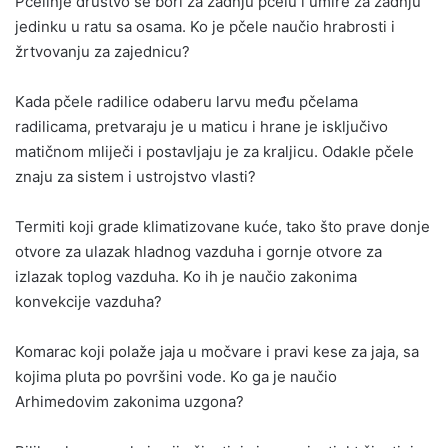
Pčelinje društvo se bori za zadnju pčelu i umire za zadnju
jedinku u ratu sa osama. Ko je pčele naučio hrabrosti i
žrtvovanju za zajednicu?
Kada pčele radilice odaberu larvu među pčelama
radilicama, pretvaraju je u maticu i hrane je isključivo
matičnom mliječi i postavljaju je za kraljicu. Odakle pčele
znaju za sistem i ustrojstvo vlasti?
Termiti koji grade klimatizovane kuće, tako što prave donje
otvore za ulazak hladnog vazduha i gornje otvore za
izlazak toplog vazduha. Ko ih je naučio zakonima
konvekcije vazduha?
Komarac koji polaže jaja u močvare i pravi kese za jaja, sa
kojima pluta po površini vode. Ko ga je naučio
Arhimedovim zakonima uzgona?