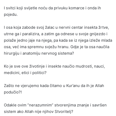
I svitci koji svijetle noću da privuku komarce i onda ih
pojedu.
I osa koja zabode svoj žalac u nervni centar insekta žrtve,
utrne ga i paralizira, a zatim ga odnese u svoje gnijezdo i
polaže jedno jaje na njega, pa kada se iz njega izleže mlada
osa, već ima spremnu svježu hranu. Gdje je ta osa naučila
hirurgiju i anatomiju nervnog sistema?
Ko je sve ove životinje i insekte naučio mudrosti, nauci,
medicini, etici i politici?
Zašto ne vjerujemo kada čitamo u Kur’anu da ih je Allah
podučio?!
Odakle ovim ”nerazumnim” stvorenjima znanje i savršen
sistem ako Allah nije njihov Stvoritelj?