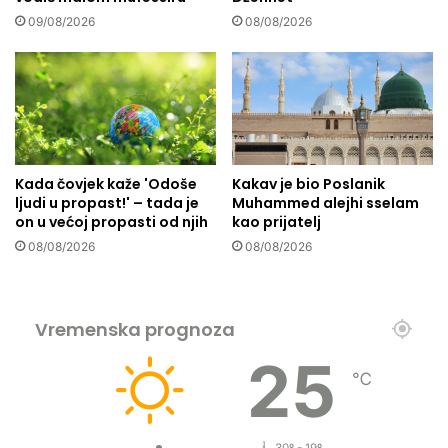
r
09/08/2026
08/08/2026
e
đ
a
j
i
n
e
Kada čovjek kaže 'Odoše
Kakav je bio Poslanik
r
ljudi u propast!' – tada je
Muhammed alejhi sselam
a
on u većoj propasti od njih
kao prijatelj
d
08/08/2026
08/08/2026
e
d
o
b
Vremenska prognoza
r
o
25
℃