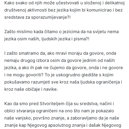
Kako svako od njih može učestvovati u složenoj i delikatnoj
društvenoj aktivnosti bez jezika kojim bi komunicirao i bez
sredstava za sporazumijevanje?!
Zašto mislimo kada čitamo o jezicima da na svijetu nema
jezika osim naših, ljudskih jezika i pisma?!
I zašto smatramo da, ako mravi moraju da govore, onda
nemaju drugog izbora osim da govore jednim od naših
jezika, a ako ih pak ne čujemo da govore, onda i ne govore
i ne mogu govoriti? To je uskogrudno gledište s kojim
pokušavamo razumjeti sve kroz naša ljudska ograničenja i
kroz naše običaje i navike.
Kao da smo pred Stvoriteljem čija su sredstva, načini i
oblici stvaranja ograničeni na ono što nam je pokazalo
naše vanjsko, površno znanje, a zaboravljamo da je naše
znanje kap Njegovog apsolutnog znanja i dašak Njegovog