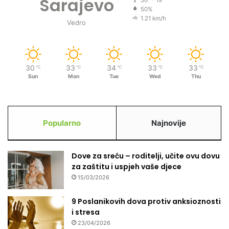
Sarajevo
30º - 19º
50%
1.21 km/h
Vedro
30
33
34
33
33
℃
℃
℃
℃
℃
Sun
Mon
Tue
Wed
Thu
Popularno
Najnovije
Dove za sreću – roditelji, učite ovu dovu
za zaštitu i uspjeh vaše djece
15/03/2026
9 Poslanikovih dova protiv anksioznosti
i stresa
23/04/2026