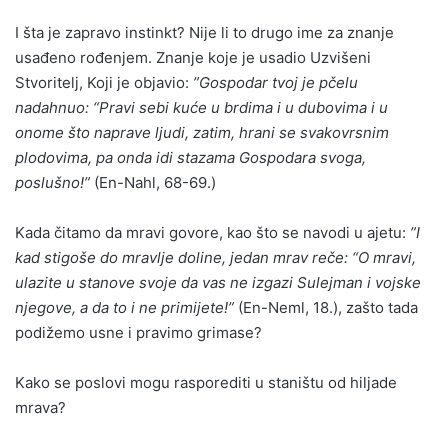
I šta je zapravo instinkt? Nije li to drugo ime za znanje
usađeno rođenjem. Znanje koje je usadio Uzvišeni
Stvoritelj, Koji je objavio:
”Gospodar tvoj je pčelu
nadahnuo: “Pravi sebi kuće u brdima i u dubovima i u
onome što naprave ljudi, zatim, hrani se svakovrsnim
plodovima, pa onda idi stazama Gospodara svoga,
poslušno!”
(En-Nahl, 68-69.)
Kada čitamo da mravi govore, kao što se navodi u ajetu:
”I
kad stigoše do mravlje doline, jedan mrav reče: “O mravi,
ulazite u stanove svoje da vas ne izgazi Sulejman i vojske
njegove, a da to i ne primijete!”
(En-Neml, 18.), zašto tada
podižemo usne i pravimo grimase?
Kako se poslovi mogu rasporediti u staništu od hiljade
mrava?