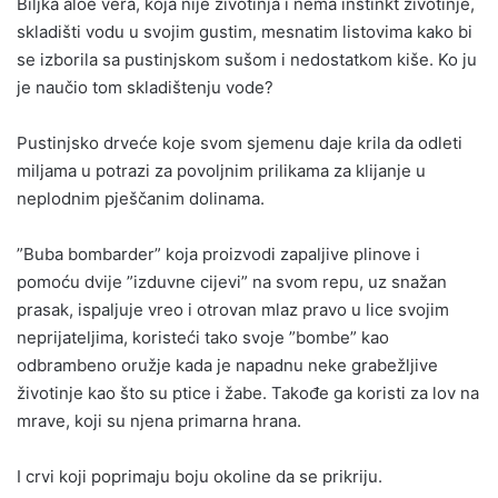
Biljka aloe vera, koja nije životinja i nema instinkt životinje,
skladišti vodu u svojim gustim, mesnatim listovima kako bi
se izborila sa pustinjskom sušom i nedostatkom kiše. Ko ju
je naučio tom skladištenju vode?
Pustinjsko drveće koje svom sjemenu daje krila da odleti
miljama u potrazi za povoljnim prilikama za klijanje u
neplodnim pješčanim dolinama.
”Buba bombarder” koja proizvodi zapaljive plinove i
pomoću dvije ”izduvne cijevi” na svom repu, uz snažan
prasak, ispaljuje vreo i otrovan mlaz pravo u lice svojim
neprijateljima, koristeći tako svoje ”bombe” kao
odbrambeno oružje kada je napadnu neke grabežljive
životinje kao što su ptice i žabe. Takođe ga koristi za lov na
mrave, koji su njena primarna hrana.
I crvi koji poprimaju boju okoline da se prikriju.