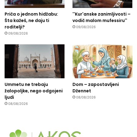
Priča o jednom hidžabu:
''Kur'anske zanimljivosti –
Šta kažeš, ne daju ti
vodič malom mufessiru''
roditelji?
09/08/2026
09/08/2026
Ummetu ne trebaju
Dom – zapostavljeni
žalopoljke, nego odgojeni
Džennet
ljudi
08/08/2026
08/08/2026