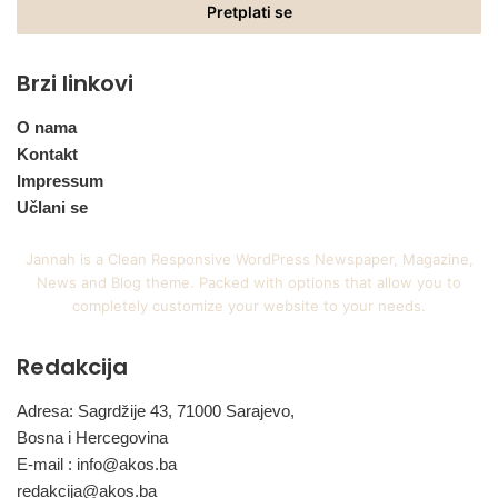
adresu
Brzi linkovi
O nama
Kontakt
Impressum
Učlani se
Jannah is a Clean Responsive WordPress Newspaper, Magazine,
News and Blog theme. Packed with options that allow you to
completely customize your website to your needs.
Redakcija
Adresa: Sagrdžije 43, 71000 Sarajevo,
Bosna i Hercegovina
E-mail :
info@akos.ba
redakcija@akos.ba