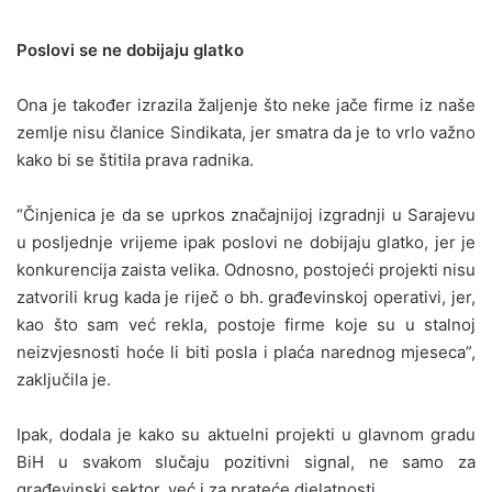
Poslovi se ne dobijaju glatko
Ona je također izrazila žaljenje što neke jače firme iz naše
zemlje nisu članice Sindikata, jer smatra da je to vrlo važno
kako bi se štitila prava radnika.
“Činjenica je da se uprkos značajnijoj izgradnji u Sarajevu
u posljednje vrijeme ipak poslovi ne dobijaju glatko, jer je
konkurencija zaista velika. Odnosno, postojeći projekti nisu
zatvorili krug kada je riječ o bh. građevinskoj operativi, jer,
kao što sam već rekla, postoje firme koje su u stalnoj
neizvjesnosti hoće li biti posla i plaća narednog mjeseca”,
zaključila je.
Ipak, dodala je kako su aktuelni projekti u glavnom gradu
BiH u svakom slučaju pozitivni signal, ne samo za
građevinski sektor, već i za prateće djelatnosti.