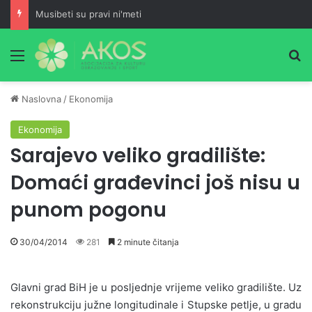
Musibeti su pravi ni'meti
Meni
Pr
Naslovna
/
Ekonomija
Ekonomija
Sarajevo veliko gradilište:
Domaći građevinci još nisu u
punom pogonu
30/04/2014
281
2 minute čitanja
Glavni grad BiH je u posljednje vrijeme veliko gradilište. Uz
rekonstrukciju južne longitudinale i Stupske petlje, u gradu