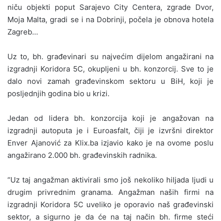
niču objekti poput Sarajevo City Centera, zgrade Dvor,
Moja Malta, gradi se i na Dobrinji, počela je obnova hotela
Zagreb…
Uz to, bh. građevinari su najvećim dijelom angažirani na
izgradnji Koridora 5C, okupljeni u bh. konzorcij. Sve to je
dalo novi zamah građevinskom sektoru u BiH, koji je
posljednjih godina bio u krizi.
Jedan od lidera bh. konzorcija koji je angažovan na
izgradnji autoputa je i Euroasfalt, čiji je izvršni direktor
Enver Ajanović za Klix.ba izjavio kako je na ovome poslu
angažirano 2.000 bh. građevinskih radnika.
“Uz taj angažman aktivirali smo još nekoliko hiljada ljudi u
drugim privrednim granama. Angažman naših firmi na
izgradnji Koridora 5C uveliko je oporavio naš građevinski
sektor, a sigurno je da će na taj način bh. firme steći