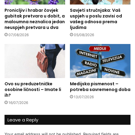
:
i
K
Pronicljiv i hrabar čovjek
Savjeti stručnjaka: Vaš
v
gubitak pretvara u dobit, a
uspjeh u poslu zavisi od
a
o
maloumna neznalica jedan
vašeg odnosa prema
i
t
neuspjeh pretvara u dva
ljudima
r
"
o
07/08/2026
05/08/2026
?
i
D
u
r
s
u
p
g
o
a
s
(
t
r
Ovo su preduzetničke
Medijska pismenost –
a
e
osobine ličnosti – Imate li
potreba savremenog doba
v
a
ih?
13/07/2026
a
l
16/07/2026
d
n
a
a
’
)
Leave a Reply
v
s
e
t
Your email address will not be published.
Required fields are