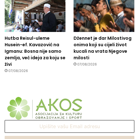
Hutba Reisul-uleme
Džennet je dar Milostivog
Husein-ef. Kavazović na
onima koji su cijeli život
Igmanu: Bosna nije samo
kucali na vrata Njegove
zemlja, već ideja za koju se
milosti
živi
07/08/2026
07/08/2026
Upišite
vašu
Email