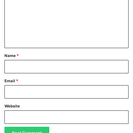
o
m
m
e
n
t
*
Name
*
Email
*
Website