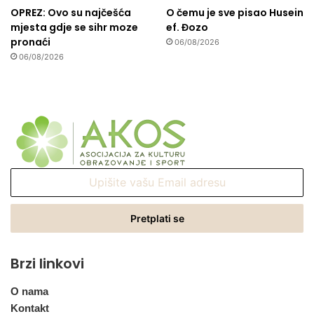
OPREZ: Ovo su najčešća
O čemu je sve pisao Husein
mjesta gdje se sihr moze
ef. Đozo
pronaći
06/08/2026
06/08/2026
Upišite
vašu
Email
adresu
Brzi linkovi
O nama
Kontakt