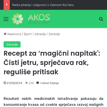
Neka pitanja i odgovori o časnom Kur'anu
Meni
Pr
Naslovna
/
Sport i zdravlje
/
Zdravlje
Zdravlje
Recept za ‘magični napitak':
Čisti jetru, sprječava rak,
reguliše pritisak
21/09/2014
228
1 minut čitanja
Rezultati nekih medicinskih istraživanja pokazuju da
konzumiranje kvasa od cvekle sprječava razvoj malignih