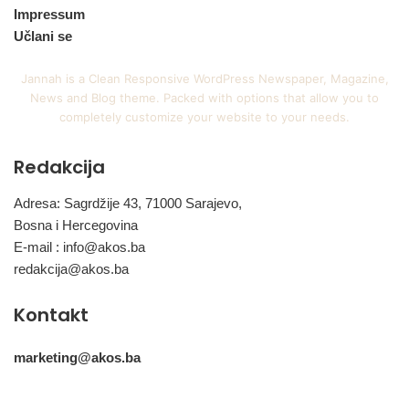
Impressum
Učlani se
Jannah is a Clean Responsive WordPress Newspaper, Magazine,
News and Blog theme. Packed with options that allow you to
completely customize your website to your needs.
Redakcija
Adresa: Sagrdžije 43, 71000 Sarajevo,
Bosna i Hercegovina
E-mail :
info@akos.ba
redakcija@akos.ba
Kontakt
marketing@akos.ba