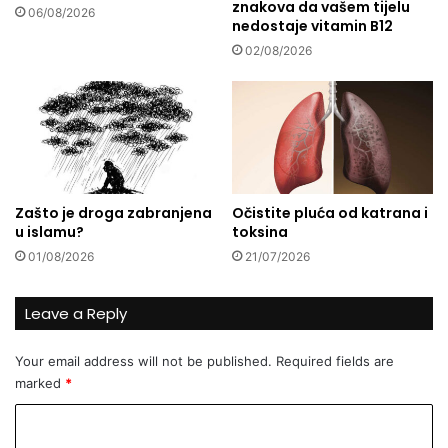
znakova da vašem tijelu
d
o
06/08/2026
nedostaje vitamin B12
r
u
e
m
02/08/2026
v
a
n
n
e
A
M
l
a
i
j
K
e
h
Zašto je droga zabranjena
Očistite pluća od katrana i
a
u islamu?
toksina
n
01/08/2026
21/07/2026
Leave a Reply
Your email address will not be published.
Required fields are
marked
*
C