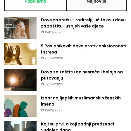
Popularno
Najnovije
Dove za sreću – roditelji, učite ovu dovu
za zaštitu i uspjeh vaše djece
15/03/2026
9 Poslanikovih dova protiv anksioznosti
i stresa
23/04/2026
Dova za zaštitu od nesreća i belaja na
putovanju
02/04/2025
Izbor najljepših muslimanskih ženskih
imena
15/09/2023
Koji su prvi, a koji zadnji predznaci
Sudnjeg dana