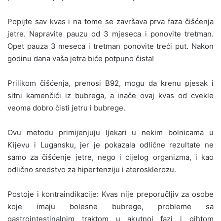
Popijte sav kvas i na tome se završava prva faza čišćenja
jetre. Napravite pauzu od 3 mjeseca i ponovite tretman.
Opet pauza 3 meseca i tretman ponovite treći put. Nakon
godinu dana vaša jetra biće potpuno čista!
Prilikom čišćenja, prenosi B92, mogu da krenu pjesak i
sitni kamenčići iz bubrega, a inače ovaj kvas od cvekle
veoma dobro čisti jetru i bubrege.
Ovu metodu primijenjuju ljekari u nekim bolnicama u
Kijevu i Lugansku, jer je pokazala odlične rezultate ne
samo za čišćenje jetre, nego i cijelog organizma, i kao
odlično sredstvo za hipertenziju i aterosklerozu.
Postoje i kontraindikacije: Kvas nije preporučljiv za osobe
koje imaju bolesne bubrege, probleme sa
gastrointestinalnim traktom u akutnoj fazi i gihtom