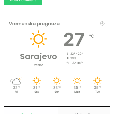
Vremenska prognoza
27
℃
Sarajevo
32º - 22º
39%
1.32 km/h
Vedro
32
31
33
35
35
℃
℃
℃
℃
℃
Fri
Sat
Sun
Mon
Tue