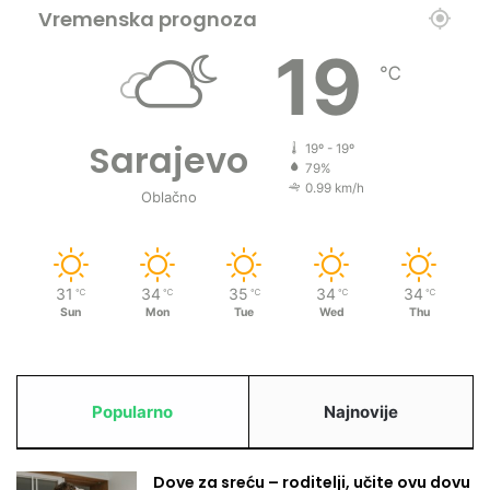
Vremenska prognoza
19
℃
Sarajevo
19º - 19º
79%
0.99 km/h
Oblačno
31
34
35
34
34
℃
℃
℃
℃
℃
Sun
Mon
Tue
Wed
Thu
Popularno
Najnovije
Dove za sreću – roditelji, učite ovu dovu