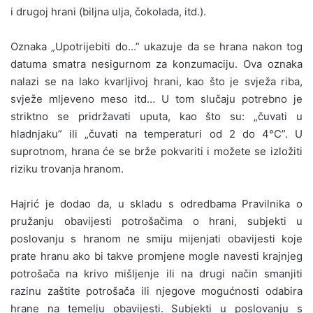
i drugoj hrani (biljna ulja, čokolada, itd.).
Oznaka „Upotrijebiti do…” ukazuje da se hrana nakon tog
datuma smatra nesigurnom za konzumaciju. Ova oznaka
nalazi se na lako kvarljivoj hrani, kao što je svježa riba,
svježe mljeveno meso itd… U tom slučaju potrebno je
striktno se pridržavati uputa, kao što su: „čuvati u
hladnjaku” ili „čuvati na temperaturi od 2 do 4°C”. U
suprotnom, hrana će se brže pokvariti i možete se izložiti
riziku trovanja hranom.
Hajrić je dodao da, u skladu s odredbama Pravilnika o
pružanju obavijesti potrošačima o hrani, subjekti u
poslovanju s hranom ne smiju mijenjati obavijesti koje
prate hranu ako bi takve promjene mogle navesti krajnjeg
potrošača na krivo mišljenje ili na drugi način smanjiti
razinu zaštite potrošača ili njegove mogućnosti odabira
hrane na temelju obavijesti. Subjekti u poslovanju s