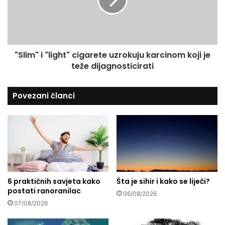
u
m
š
"
t
i
e
"
t
l
u
"Slim" i "light" cigarete uzrokuju karcinom koji je
i
v
teže dijagnosticirati
g
e
h
ć
t
Povezani članci
u
"
o
c
d
i
2
g
0
a
0
r
m
e
i
t
l
6 praktičnih savjeta kako
Šta je sihir i kako se liječi?
e
postati ranoranilac
.
u
06/08/2026
K
z
07/08/2026
M
r
n
o