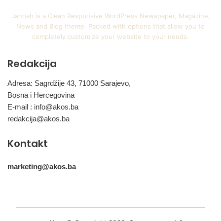
Jannah is a Clean Responsive WordPress Newspaper, Magazine,
News and Blog theme. Packed with options that allow you to
completely customize your website to your needs.
Redakcija
Adresa: Sagrdžije 43, 71000 Sarajevo,
Bosna i Hercegovina
E-mail :
info@akos.ba
redakcija@akos.ba
Kontakt
marketing@akos.ba