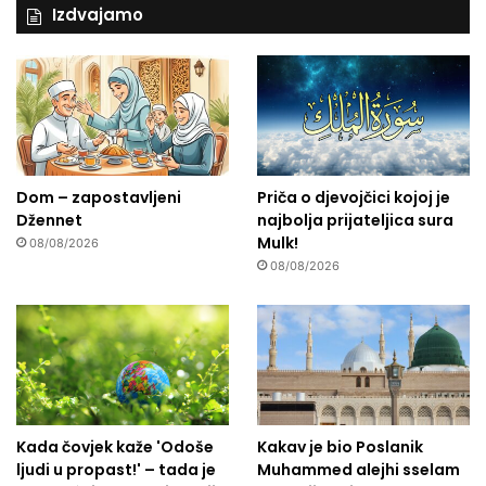
Izdvajamo
Dom – zapostavljeni
Priča o djevojčici kojoj je
Džennet
najbolja prijateljica sura
Mulk!
08/08/2026
08/08/2026
Kada čovjek kaže 'Odoše
Kakav je bio Poslanik
ljudi u propast!' – tada je
Muhammed alejhi sselam