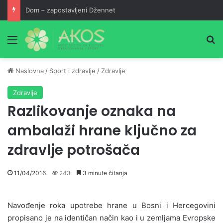
Dom – zapostavljeni Džennet
Meni
Pr
Naslovna
/
Sport i zdravlje
/
Zdravlje
Zdravlje
Razlikovanje oznaka na
ambalaži hrane ključno za
zdravlje potrošača
11/04/2016
243
3 minute čitanja
Navođenje roka upotrebe hrane u Bosni i Hercegovini
propisano je na identičan način kao i u zemljama Evropske