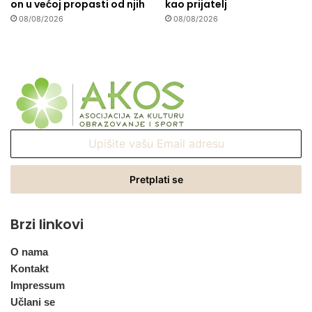
on u većoj propasti od njih
kao prijatelj
08/08/2026
08/08/2026
Upišite
vašu
Email
adresu
Brzi linkovi
O nama
Kontakt
Impressum
Učlani se