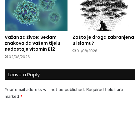
a
k
s
u
t
j
a
u
l
k
Važan za živce: Sedam
Zašto je droga zabranjena
u
a
znakova da vašem tijelu
u islamu?
p
r
nedostaje vitamin B12
r
01/08/2026
c
02/08/2026
o
i
p
n
a
o
Leave a Reply
š
m
ć
k
Your email address will not be published.
Required fields are
u
o
marked
*
b
j
a
i
C
n
j
a
e
o
k
t
m
a
e
m
u
ž