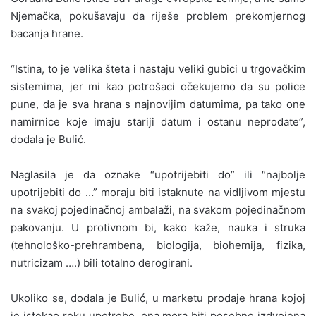
Njemačka, pokušavaju da riješe problem prekomjernog
bacanja hrane.
“Istina, to je velika šteta i nastaju veliki gubici u trgovačkim
sistemima, jer mi kao potrošaci očekujemo da su police
pune, da je sva hrana s najnovijim datumima, pa tako one
namirnice koje imaju stariji datum i ostanu neprodate”,
dodala je Bulić.
Naglasila je da oznake “upotrijebiti do” ili “najbolje
upotrijebiti do …” moraju biti istaknute na vidljivom mjestu
na svakoj pojedinačnoj ambalaži, na svakom pojedinačnom
pakovanju. U protivnom bi, kako kaže, nauka i struka
(tehnološko-prehrambena, biologija, biohemija, fizika,
nutricizam ….) bili totalno derogirani.
Ukoliko se, dodala je Bulić, u marketu prodaje hrana kojoj
je istekao roku upotrebe, ona mora biti posebno izdvojena