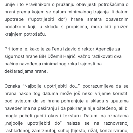
unije i to Pravilnikom o pružanju obavijesti potrošačima o
hrani prema kojem se datum minimalnog trajanja ili datum
upotrebe (“upotrijebiti do”) hrane smatra obaveznim
podatkom koji, u skladu s propisima, mora biti pružen
krajnjem potrošaču.
Pri tome je, kako je za Fenu izjavio direktor Agencije za
sigurnost hrane BiH Džemil Hajrić, važno razlikovati dva
načina navođenja minimalnog roka trajnosti na
deklaracijama hrane.
Oznaka “Najbolje upotrijebiti do…” podrazumijeva da se
hrana nakon tog datuma može još neko vrijeme koristiti
pod uvjetom da se hrana pohranjuje u skladu s uputama
navedenima na pakiranju i da pakiranje nije oštećeno, ali bi
mogla početi gubiti okus i teksturu. Datumi na oznakama
„najbolje upotrijebiti do” nalaze se na raznovrsnoj
rashlađenoj, zamrznutoj, suhoj (tijesto, riža), konzerviranoj