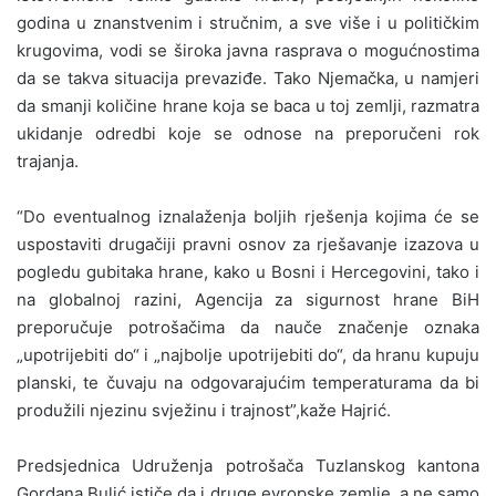
godina u znanstvenim i stručnim, a sve više i u političkim
krugovima, vodi se široka javna rasprava o mogućnostima
da se takva situacija prevaziđe. Tako Njemačka, u namjeri
da smanji količine hrane koja se baca u toj zemlji, razmatra
ukidanje odredbi koje se odnose na preporučeni rok
trajanja.
“Do eventualnog iznalaženja boljih rješenja kojima će se
uspostaviti drugačiji pravni osnov za rješavanje izazova u
pogledu gubitaka hrane, kako u Bosni i Hercegovini, tako i
na globalnoj razini, Agencija za sigurnost hrane BiH
preporučuje potrošačima da nauče značenje oznaka
„upotrijebiti do“ i „najbolje upotrijebiti do“, da hranu kupuju
planski, te čuvaju na odgovarajućim temperaturama da bi
produžili njezinu svježinu i trajnost”,kaže Hajrić.
Predsjednica Udruženja potrošača Tuzlanskog kantona
Gordana Bulić ističe da i druge evropske zemlje, a ne samo