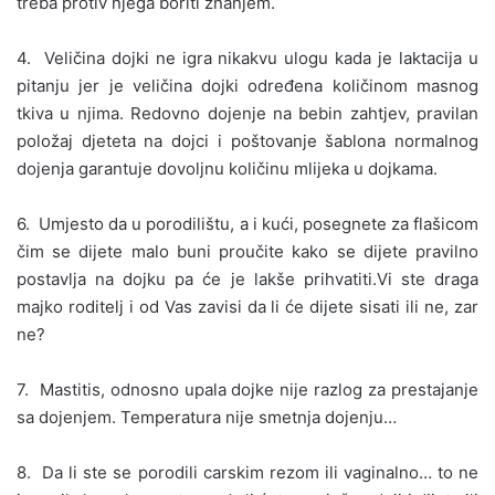
treba protiv njega boriti znanjem.
4. Veličina dojki ne igra nikakvu ulogu kada je laktacija u
pitanju jer je veličina dojki određena količinom masnog
tkiva u njima. Redovno dojenje na bebin zahtjev, pravilan
položaj djeteta na dojci i poštovanje šablona normalnog
dojenja garantuje dovoljnu količinu mlijeka u dojkama.
6. Umjesto da u porodilištu, a i kući, posegnete za flašicom
čim se dijete malo buni proučite kako se dijete pravilno
postavlja na dojku pa će je lakše prihvatiti.Vi ste draga
majko roditelj i od Vas zavisi da li će dijete sisati ili ne, zar
ne?
7. Mastitis, odnosno upala dojke nije razlog za prestajanje
sa dojenjem. Temperatura nije smetnja dojenju…
8. Da li ste se porodili carskim rezom ili vaginalno… to ne