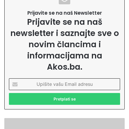
Prijavite se na naš Newsletter
Prijavite se na naš
newsletter i saznajte sve o
novim člancima i
informacijama na
Akos.ba.
U
p
i
š
i
t
e
Z
v
a