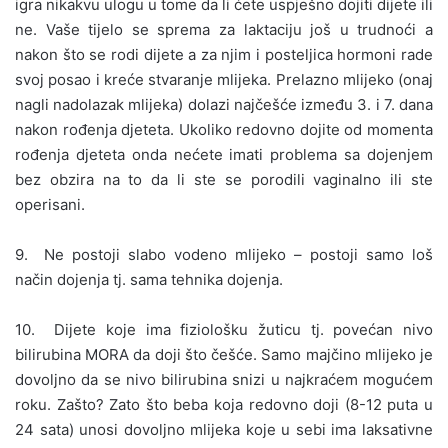
igra nikakvu ulogu u tome da li ćete uspješno dojiti dijete ili
ne. Vaše tijelo se sprema za laktaciju još u trudnoći a
nakon što se rodi dijete a za njim i posteljica hormoni rade
svoj posao i kreće stvaranje mlijeka. Prelazno mlijeko (onaj
nagli nadolazak mlijeka) dolazi najčešće između 3. i 7. dana
nakon rođenja djeteta. Ukoliko redovno dojite od momenta
rođenja djeteta onda nećete imati problema sa dojenjem
bez obzira na to da li ste se porodili vaginalno ili ste
operisani.
9. Ne postoji slabo vodeno mlijeko – postoji samo loš
način dojenja tj. sama tehnika dojenja.
10. Dijete koje ima fiziološku žuticu tj. povećan nivo
bilirubina MORA da doji što češće. Samo majčino mlijeko je
dovoljno da se nivo bilirubina snizi u najkraćem mogućem
roku. Zašto? Zato što beba koja redovno doji (8-12 puta u
24 sata) unosi dovoljno mlijeka koje u sebi ima laksativne