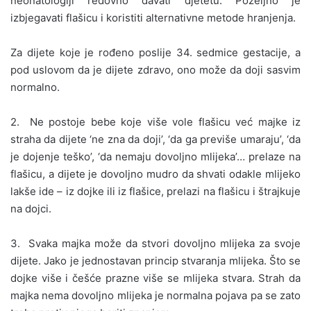
neonatologiji redovno davati djetetu. Poželjno je
izbjegavati flašicu i koristiti alternativne metode hranjenja.
Za dijete koje je rođeno poslije 34. sedmice gestacije, a
pod uslovom da je dijete zdravo, ono može da doji sasvim
normalno.
2. Ne postoje bebe koje više vole flašicu već majke iz
straha da dijete ‘ne zna da doji’, ‘da ga previše umaraju’, ‘da
je dojenje teško’, ‘da nemaju dovoljno mlijeka’… prelaze na
flašicu, a dijete je dovoljno mudro da shvati odakle mlijeko
lakše ide – iz dojke ili iz flašice, prelazi na flašicu i štrajkuje
na dojci.
3. Svaka majka može da stvori dovoljno mlijeka za svoje
dijete. Jako je jednostavan princip stvaranja mlijeka. Što se
dojke više i češće prazne više se mlijeka stvara. Strah da
majka nema dovoljno mlijeka je normalna pojava pa se zato