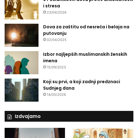
i stresa
23/04/2026
Dova za zaštitu od nesreća i belaja na
putovanju
02/04/2025
Izbor najljepših muslimanskih ženskih
imena
15/09/2023
Koji su prvi, a koji zadnji predznaci
Sudnjeg dana
14/05/2026
Izdvajamo