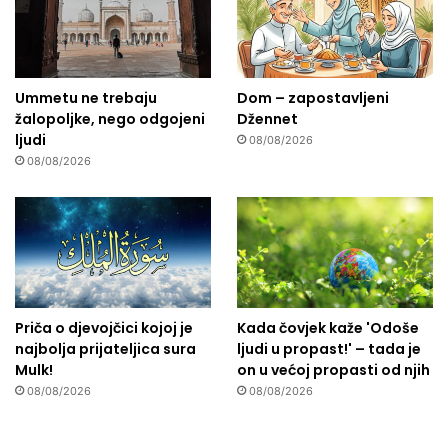
Ummetu ne trebaju
Dom – zapostavljeni
žalopoljke, nego odgojeni
Džennet
ljudi
08/08/2026
08/08/2026
Priča o djevojčici kojoj je
Kada čovjek kaže 'Odoše
najbolja prijateljica sura
ljudi u propast!' – tada je
Mulk!
on u većoj propasti od njih
08/08/2026
08/08/2026