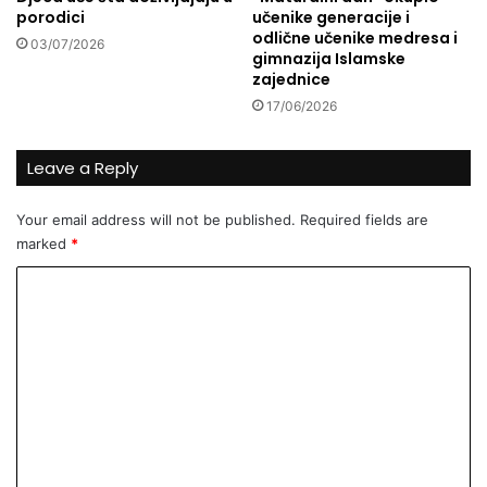
/
porodici
učenike generacije i
o
k
odlične učenike medresa i
03/07/2026
l
u
gimnazija Islamske
a
š
zajednice
n
a
17/06/2026
?
l
i
z
Leave a Reply
a
č
Your email address will not be published.
Required fields are
i
marked
*
p
s
C
o
o
d
j
m
a
m
b
u
e
k
n
e
t
?