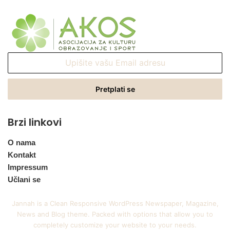
Upišite
vašu
Email
adresu
Brzi linkovi
O nama
Kontakt
Impressum
Učlani se
Jannah is a Clean Responsive WordPress Newspaper, Magazine,
News and Blog theme. Packed with options that allow you to
completely customize your website to your needs.