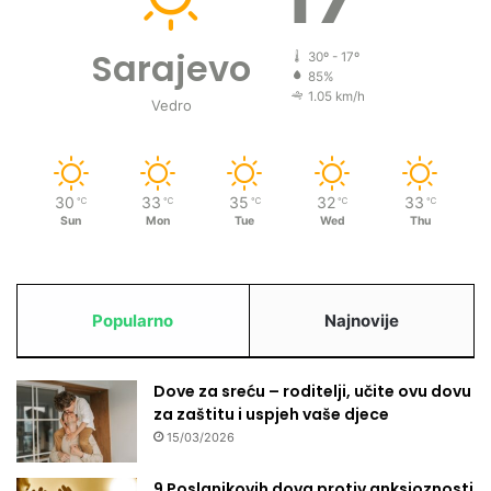
Sarajevo
30º - 17º
85%
1.05 km/h
Vedro
30
33
35
32
33
℃
℃
℃
℃
℃
Sun
Mon
Tue
Wed
Thu
Popularno
Najnovije
Dove za sreću – roditelji, učite ovu dovu
za zaštitu i uspjeh vaše djece
15/03/2026
9 Poslanikovih dova protiv anksioznosti