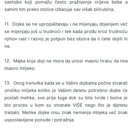
sastojke koji pomažu često pražnjenje crijeva bebe a
samim tim preko stolice izbacuje sav višak bilirubina.
11. Dojke se ne upropaštavaju i ne mijenjaju dojenjem već
se mijenjaju još u trudnoći i tek kada prođu kroz trudnoću
njihov rast i razvoj je potpun bez obzira da li ćete dojiti ili
ne.
12. Majka koja doji ne mora da unosi masnu hranu da ima
masno mlijeko.
13. Onog trenutka kada se u Vašim dojkama počne stvarati
onoliko mlijeka koliko je Vašem detetu potrebno dojke će
postati mehke, sve prije toga dok su bile tvrde i bolne je
bio proces u kom su stvarale VIŠE nego što je djetetu
trebalo. Mehke dojke nisu znak nemanja mlijeka već znak
uspostavljene ponude i potražnje.