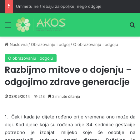
Ummetu ne trebaju žalopoljke, nego odgojeni ljudi
Meni
Pr
Naslovna
/
Obrazovanje i odgoj
/
O obrazovanju i odgoju
O obrazovanju i odgoju
Razbijmo mitove o dojenju –
odgojimo zdrave generacije
03/05/2014
218
2 minute čitanja
1. Čak i kada je dijete rođeno prije vremena ono može da
doji. Kod djece koja su rođena prije 34. sedmice gestacije
potrebno je izdajati mlijeko koje će osoblje na