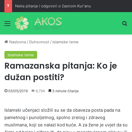
Neka pitanja i odgovori o časnom Kur'anu
Meni
Pr
Naslovna
/
Duhovnost
/
Islamske teme
Islamske teme
Ramazanska pitanja: Ko je
dužan postiti?
05/05/2019
6,794
3 minute čitanja
Islamski učenjaci složili su se da obaveza posta pada na
pametnog i punoljetnog, spolno zrelog i zdravog
muslimana, koji se nalazi kod kuće. A za žene je uvjet da su