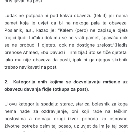
prisiljavati na post.
Luđak ne potpada ni pod kakvu obavezu (teklif) jer nema
pamet koja je uvjet da bi na nekoga pala ta obaveza.
Poslanik, a.s., kazao je: “Kalem (pero) ne zapisuje djela
trojici ljudi: luđaku dok mu se ne vrati pamet, spavaču dok
se ne probudi i djetetu dok ne dostigne zrelost.”(Hadis
prenose Ahmed, Ebu Davud i Tirmizija.) Što se tiče djeteta,
iako mu nije obaveza da posti, ipak bi ga njegov skrbnik
trebao navikavati na post.
2. Kategorija onih kojima se dozvoljavaju mršenje uz
obavezu davanja fidje (otkupa za post).
U ovu kategoriju spadaju: starac, starica, bolesnik za koga
nema nade za ozdravljenje, oni koji rade na teškim
poslovima a nemaju drugi izvor prihoda za osnovne
životne potrebe osim taj posao, uz uvjet da im je taj post