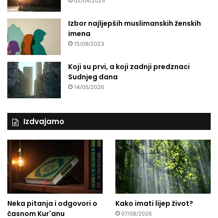
02/04/2025
r
o
Izbor najljepših muslimanskih ženskih
d
imena
i
15/09/2023
c
i
Koji su prvi, a koji zadnji predznaci
i
Sudnjeg dana
d
14/05/2026
ž
e
m
a
Izdvajamo
t
u
Neka pitanja i odgovori o
Kako imati lijep život?
časnom Kur'anu
07/08/2026