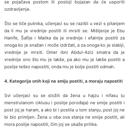
se pojačava postom ili postoji bojazan da će usporiti
ozdravljenje.
Što se tiče putnika, učenjaci su se razišli u vezi s pitanjem
da li mu je vrednije postiti ili mrsiti se. Mišljenje je Ebu
Hanife, Šafije i Maiika da je vrednije i efalnije postiti za
onoga ko je snažan i može izdržati, a za onoga ko je slabiji,
vrednije je mrsiti. Omer ibni Abdul-Aziz smatra da je
vrednije ono što mu je lakše, pa ako mu je lakše postiti a
poslije teško napostiti, onda mu je bolje postiti odmah.
4. Kategorija onih koji ne smiju postiti, a moraju napostiti
Svi učenjaci su se složili da žena u hajzu i nifasu (u
menstrulanom ciklusu i poslije porođaja) ne smije postiti i
post joj je haram, a ako bi i postila u tom stanju, post joj ne
bi bio primljen. Žena u oba ova stanja ne smije postiti, ali
mora poslije napostiti, čim joj se ukaže prilika.