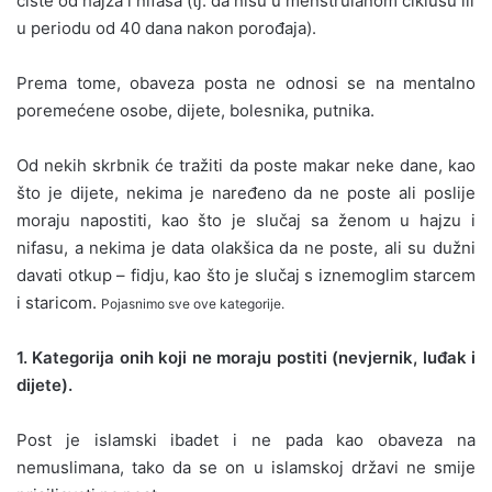
čiste od hajza i nifasa (tj. da nisu u menstrulanom ciklusu ili
u periodu od 40 dana nakon porođaja).
Prema tome, obaveza posta ne odnosi se na mentalno
poremećene osobe, dijete, bolesnika, putnika.
Od nekih skrbnik će tražiti da poste makar neke dane, kao
što je dijete, nekima je naređeno da ne poste ali poslije
moraju napostiti, kao što je slučaj sa ženom u hajzu i
nifasu, a nekima je data olakšica da ne poste, ali su dužni
davati otkup – fidju, kao što je slučaj s iznemoglim starcem
i staricom.
Pojasnimo sve ove kategorije.
1. Kategorija onih koji ne moraju postiti (nevjernik, luđak i
dijete).
Post je islamski ibadet i ne pada kao obaveza na
nemuslimana, tako da se on u islamskoj državi ne smije