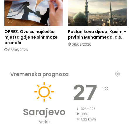
i
b
l
a
g
OPREZ: Ovo su najčešća
Poslanikova djeca: Kasim –
o
mjesta gdje se sihr moze
prvi sin Muhammeda, a.s.
s
pronaći
06/08/2026
l
06/08/2026
o
v
l
j
Vremenska prognoza
e
n
27
o
℃
v
r
i
Sarajevo
32º - 22º
j
39%
e
1.32 km/h
Vedro
m
e