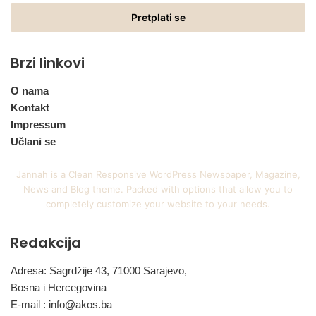
Email
adresu
Brzi linkovi
O nama
Kontakt
Impressum
Učlani se
Jannah is a Clean Responsive WordPress Newspaper, Magazine,
News and Blog theme. Packed with options that allow you to
completely customize your website to your needs.
Redakcija
Adresa: Sagrdžije 43, 71000 Sarajevo,
Bosna i Hercegovina
E-mail :
info@akos.ba