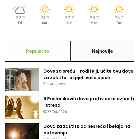
z
a
32
31
33
35
35
℃
℃
℃
℃
℃
j
Fri
Sat
Sun
Mon
Tue
a
č
a
n
Popularno
Najnovije
j
e
b
Dove za sreću – roditelji, učite ovu dovu
l
za zaštitu i uspjeh vaše djece
i
s
15/03/2026
k
o
9 Poslanikovih dova protiv anksioznosti
s
i stresa
t
23/04/2026
i
u
Dova za zaštitu od nesreća i belaja na
p
putovanju
o