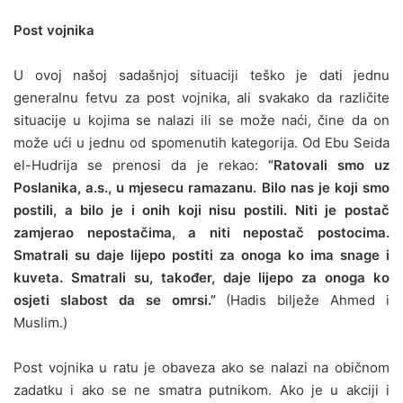
Post vojnika
U ovoj našoj sadašnjoj situaciji teško je dati jednu
generalnu fetvu za post vojnika, ali svakako da različite
situacije u kojima se nalazi ili se može naći, čine da on
može ući u jednu od spomenutih kategorija. Od Ebu Seida
el-Hudrija se prenosi da je rekao:
“Ratovali smo uz
Poslanika, a.s., u mjesecu ramazanu. Bilo nas je koji smo
postili, a bilo je i onih koji nisu postili. Niti je postač
zamjerao nepostačima, a niti nepostač postocima.
Smatrali su daje lijepo postiti za onoga ko ima snage i
kuveta. Smatrali su, također, daje lijepo za onoga ko
osjeti slabost da se omrsi.”
(Hadis bilježe Ahmed i
Muslim.)
Post vojnika u ratu je obaveza ako se nalazi na običnom
zadatku i ako se ne smatra putnikom. Ako je u akciji i