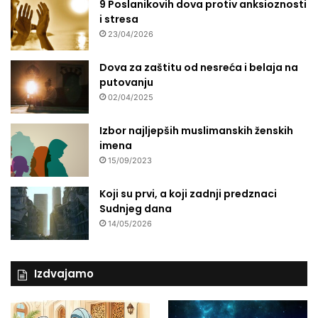
9 Poslanikovih dova protiv anksioznosti
i stresa
23/04/2026
Dova za zaštitu od nesreća i belaja na
putovanju
02/04/2025
Izbor najljepših muslimanskih ženskih
imena
15/09/2023
Koji su prvi, a koji zadnji predznaci
Sudnjeg dana
14/05/2026
Izdvajamo