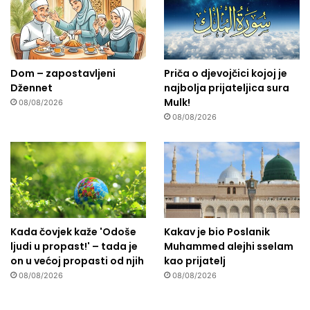
Dom – zapostavljeni
Priča o djevojčici kojoj je
Džennet
najbolja prijateljica sura
Mulk!
08/08/2026
08/08/2026
Kada čovjek kaže 'Odoše
Kakav je bio Poslanik
ljudi u propast!' – tada je
Muhammed alejhi sselam
on u većoj propasti od njih
kao prijatelj
08/08/2026
08/08/2026