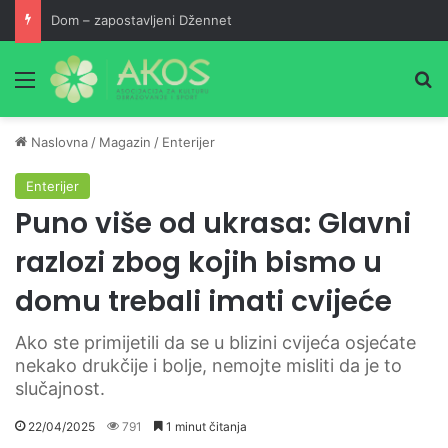
Dom – zapostavljeni Džennet
Meni
Pr
Naslovna
/
Magazin
/
Enterijer
Enterijer
Puno više od ukrasa: Glavni
razlozi zbog kojih bismo u
domu trebali imati cvijeće
Ako ste primijetili da se u blizini cvijeća osjećate
nekako drukčije i bolje, nemojte misliti da je to
slučajnost.
22/04/2025
791
1 minut čitanja