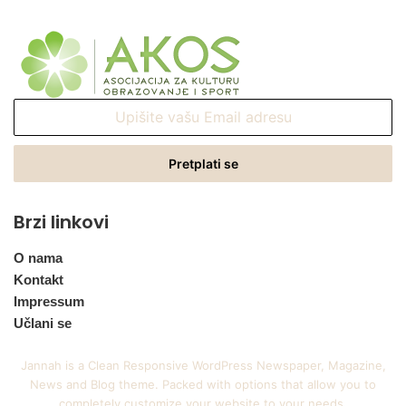
Upišite
vašu
Email
adresu
Brzi linkovi
O nama
Kontakt
Impressum
Učlani se
Jannah is a Clean Responsive WordPress Newspaper, Magazine,
News and Blog theme. Packed with options that allow you to
completely customize your website to your needs.