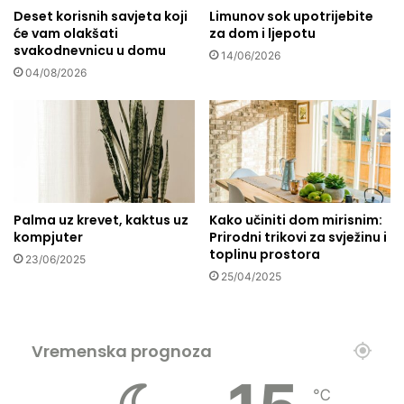
Deset korisnih savjeta koji
Limunov sok upotrijebite
l
h
će vam olakšati
za dom i ljepotu
n
o
svakodnevnicu u domu
o
l
14/06/2026
g
o
04/08/2026
t
g
u
i
r
j
i
e
z
i
m
i
a
s
Palma uz krevet, kaktus uz
Kako učiniti dom mirisnim:
l
kompjuter
Prirodni trikovi za svježinu i
a
toplinu prostora
23/06/2025
m
25/04/2025
a
Vremenska prognoza
℃