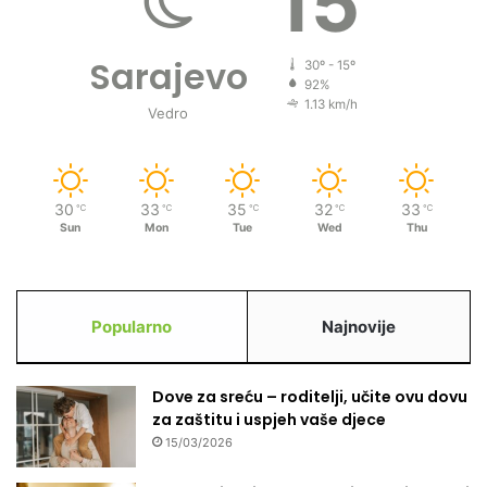
15
Sarajevo
30º - 15º
92%
1.13 km/h
Vedro
30
33
35
32
33
℃
℃
℃
℃
℃
Sun
Mon
Tue
Wed
Thu
Popularno
Najnovije
Dove za sreću – roditelji, učite ovu dovu
za zaštitu i uspjeh vaše djece
15/03/2026