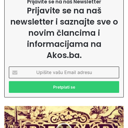
Prijavite se na naš Newsletter
Prijavite se na naš
newsletter i saznajte sve o
novim člancima i
informacijama na
Akos.ba.
U
p
i
š
i
t
e
B
v
o
a
š
š
n