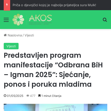
Priča o djevojčici kojoj je najbolja prijateljica sura Mulk!
Meni
Pr
Naslovna
/
Vijesti
Vijesti
Predstavljen program
manifestacije “Odbrana BiH
– Igman 2025”: Sjećanje,
ponos i poruka mladima
01/05/2025
477
1 minut čitanja