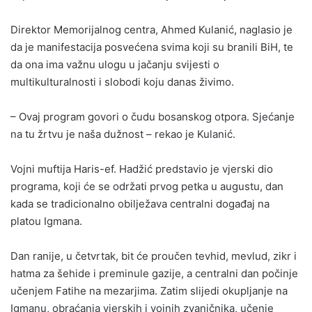
Direktor Memorijalnog centra, Ahmed Kulanić, naglasio je
da je manifestacija posvećena svima koji su branili BiH, te
da ona ima važnu ulogu u jačanju svijesti o
multikulturalnosti i slobodi koju danas živimo.
– Ovaj program govori o čudu bosanskog otpora. Sjećanje
na tu žrtvu je naša dužnost – rekao je Kulanić.
Vojni muftija Haris-ef. Hadžić predstavio je vjerski dio
programa, koji će se održati prvog petka u augustu, dan
kada se tradicionalno obilježava centralni događaj na
platou Igmana.
Dan ranije, u četvrtak, bit će proučen tevhid, mevlud, zikr i
hatma za šehide i preminule gazije, a centralni dan počinje
učenjem Fatihe na mezarjima. Zatim slijedi okupljanje na
Igmanu, obraćanja vjerskih i vojnih zvaničnika, učenje