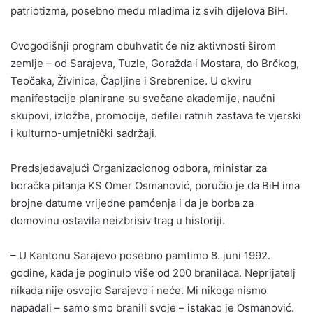
patriotizma, posebno među mladima iz svih dijelova BiH.
Ovogodišnji program obuhvatit će niz aktivnosti širom
zemlje – od Sarajeva, Tuzle, Goražda i Mostara, do Brčkog,
Teočaka, Živinica, Čapljine i Srebrenice. U okviru
manifestacije planirane su svečane akademije, naučni
skupovi, izložbe, promocije, defilei ratnih zastava te vjerski
i kulturno-umjetnički sadržaji.
Predsjedavajući Organizacionog odbora, ministar za
boračka pitanja KS Omer Osmanović, poručio je da BiH ima
brojne datume vrijedne pamćenja i da je borba za
domovinu ostavila neizbrisiv trag u historiji.
– U Kantonu Sarajevo posebno pamtimo 8. juni 1992.
godine, kada je poginulo više od 200 branilaca. Neprijatelj
nikada nije osvojio Sarajevo i neće. Mi nikoga nismo
napadali – samo smo branili svoje – istakao je Osmanović.