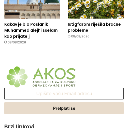
Kakav je bio Poslanik
Istigfarom riješila bračne
Muhammed alejhi sselam
probleme
kao prijatelj
08/08/2026
08/08/2026
Upišite
vašu
Email
adresu
Brzi linkovi