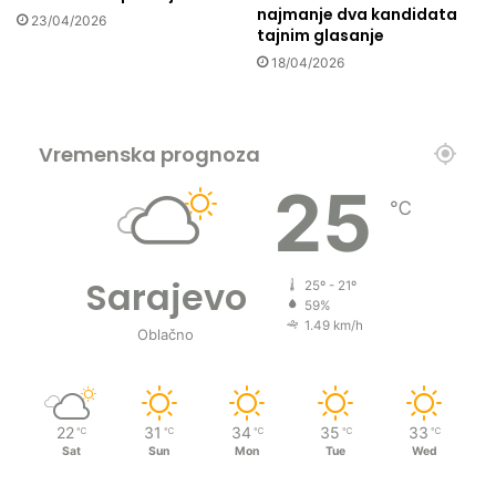
v
najmanje dva kandidata
23/04/2026
r
tajnim glasanje
e
18/04/2026
m
e
n
a
Vremenska prognoza
!
25
℃
Sarajevo
25º - 21º
59%
1.49 km/h
Oblačno
22
31
34
35
33
℃
℃
℃
℃
℃
Sat
Sun
Mon
Tue
Wed