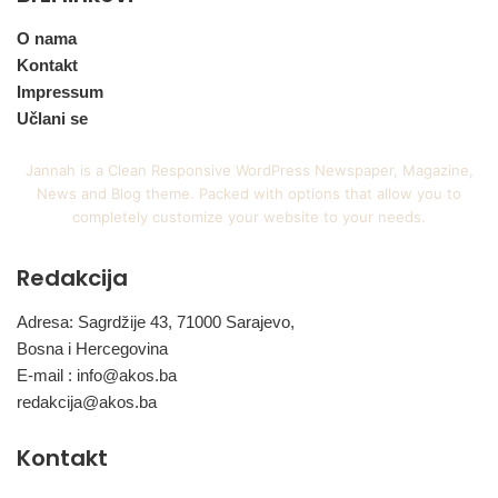
O nama
Kontakt
Impressum
Učlani se
Jannah is a Clean Responsive WordPress Newspaper, Magazine,
News and Blog theme. Packed with options that allow you to
completely customize your website to your needs.
Redakcija
Adresa: Sagrdžije 43, 71000 Sarajevo,
Bosna i Hercegovina
E-mail :
info@akos.ba
redakcija@akos.ba
Kontakt