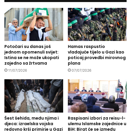
0
i
-
z
1
i
9
k
1
r
0
)
-
Potočari su danas još
Hamas raspustio
jednom opomenuli svijet:
vladajuće tijelo u Gazi kao
s
Istina se ne može ukopati
poticaj provedbi mirovnog
v
zajedno sa žrtvama
plana
j
e
11/07/2026
07/07/2026
d
o
k
t
e
š
k
Šest šehida, među njima i
Raspisani izbori za reisu-l-
o
djeca: izraelska vojska
ulemu Islamske zajednice u
g
redovno krši primirje u Gazi
BiH: Birat će se između