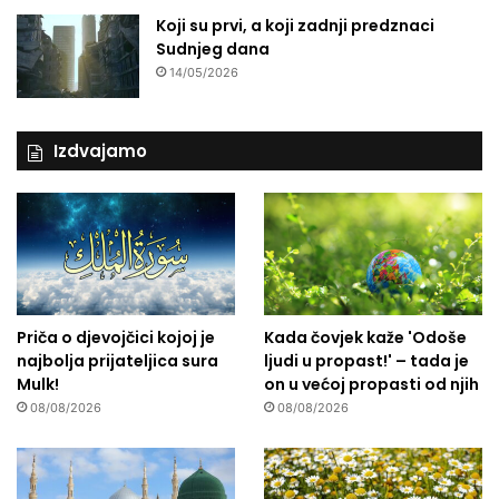
Koji su prvi, a koji zadnji predznaci
Sudnjeg dana
14/05/2026
Izdvajamo
Priča o djevojčici kojoj je
Kada čovjek kaže 'Odoše
najbolja prijateljica sura
ljudi u propast!' – tada je
Mulk!
on u većoj propasti od njih
08/08/2026
08/08/2026