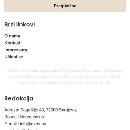
Email
adresu
Brzi linkovi
O nama
Kontakt
Impressum
Učlani se
Jannah is a Clean Responsive WordPress Newspaper, Magazine,
News and Blog theme. Packed with options that allow you to
completely customize your website to your needs.
Redakcija
Adresa: Sagrdžije 43, 71000 Sarajevo,
Bosna i Hercegovina
E-mail :
info@akos.ba