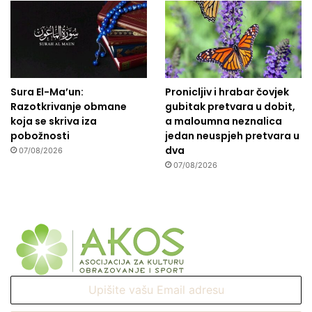
Sura El-Ma’un:
Pronicljiv i hrabar čovjek
Razotkrivanje obmane
gubitak pretvara u dobit,
koja se skriva iza
a maloumna neznalica
pobožnosti
jedan neuspjeh pretvara u
dva
07/08/2026
07/08/2026
Upišite
vašu