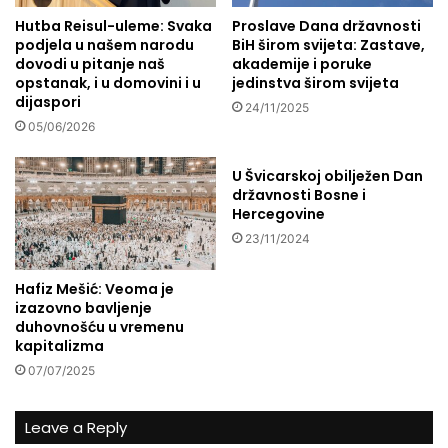
p
o
o
Hutba Reisul-uleme: Svaka
Proslave Dana državnosti
v
podjela u našem narodu
BiH širom svijeta: Zastave,
p
r
dovodi u pitanje naš
akademije i poruke
l
a
opstanak, i u domovini i u
jedinstva širom svijeta
a
ć
dijaspori
v
24/11/2025
a
05/06/2026
a
:
:
S
N
v
U Švicarskoj obilježen Dan
a
a
državnosti Bosne i
p
Hercegovine
k
o
i
23/11/2024
s
d
a
a
Hafiz Mešić: Veoma je
o
n
izazovno bavljenje
s
i
duhovnošću u vremenu
e
s
kapitalizma
v
k
07/07/2025
r
a
a
ž
ć
i
Leave a Reply
a
t