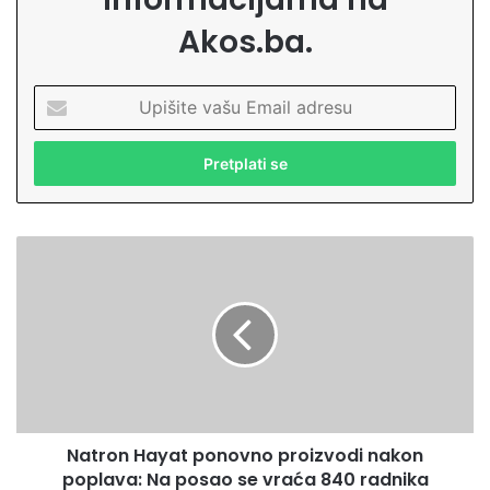
Akos.ba.
U
p
i
š
i
t
e
N
v
a
a
t
š
r
u
o
E
n
m
H
a
a
i
y
l
Natron Hayat ponovno proizvodi nakon
a
a
poplava: Na posao se vraća 840 radnika
t
d