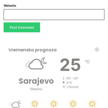
j
Website
u
Vremenska prognoza
25
℃
Sarajevo
25º - 22º
57%
1.79 km/h
Oblačno