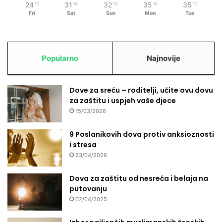
24
31
32
35
35
℃
℃
℃
℃
℃
Fri
Sat
Sun
Mon
Tue
Popularno
Najnovije
Dove za sreću – roditelji, učite ovu dovu
za zaštitu i uspjeh vaše djece
15/03/2026
9 Poslanikovih dova protiv anksioznosti
i stresa
23/04/2026
Dova za zaštitu od nesreća i belaja na
putovanju
02/04/2025