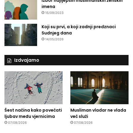
Izbor najljepših muslimanskih ženskih
imena
15/09/2023
Koji su prvi, a koji zadnji predznaci
Sudnjeg dana
14/05/2026
Izdvajamo
Šest načina kako povećati
Musliman vladar ne vlada
ljubav među vjernicima
već služi
07/08/2026
07/08/2026