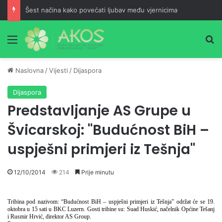
Šest načina kako povećati ljubav među vjernicima
Meni
Pr
Naslovna
/
Vijesti
/
Dijaspora
Dijaspora
Predstavljanje AS Grupe u
Švicarskoj: "Budućnost BiH –
uspješni primjeri iz Tešnja"
12/10/2014
214
Prije minutu
Tribina pod nazivom: “Budućnost BiH – uspješni primjeri iz Tešnja” održat će se 19.
oktobra u 15 sati u BKC Luzern. Gosti tribine su: Suad Huskić, načelnik Općine Tešanj
i Rusmir Hrvić, direktor AS Group.