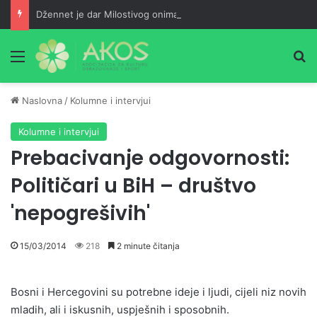
Džennet je dar Milostivog onima koji su cijeli život kucali na vrata Njegove milosti
Meni
Pr
Naslovna
/
Kolumne i intervjui
Kolumne i intervjui
Prebacivanje odgovornosti:
Političari u BiH – društvo
'nepogrešivih'
15/03/2014
218
2 minute čitanja
Bosni i Hercegovini su potrebne ideje i ljudi, cijeli niz novih
mladih, ali i iskusnih, uspješnih i sposobnih.