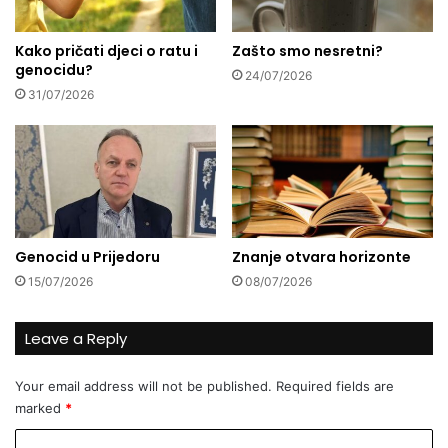
a
d
m
i
b
Kako pričati djeci o ratu i
Zašto smo nesretni?
n
genocidu?
e
c
24/07/2026
n
a
31/07/2026
e
?
i
n
d
u
s
t
Genocid u Prijedoru
Znanje otvara horizonte
r
i
15/07/2026
08/07/2026
j
e
Leave a Reply
H
r
v
Your email address will not be published.
Required fields are
a
marked
*
t
C
s