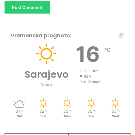
Vremenska prognoza
16
℃
Sarajevo
31º - 16º
85%
0.26 km/h
Vedro
31
32
35
35
33
℃
℃
℃
℃
℃
Sat
Sun
Mon
Tue
Wed