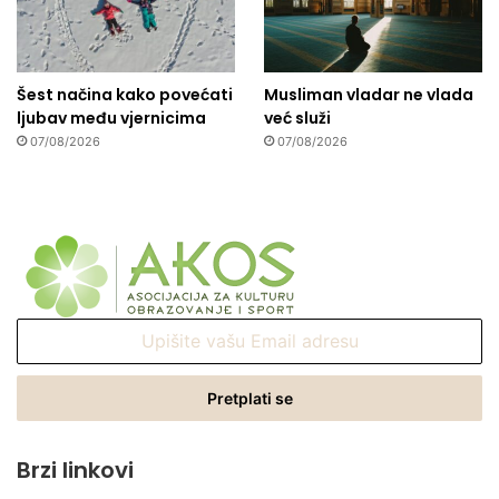
Šest načina kako povećati
Musliman vladar ne vlada
ljubav među vjernicima
već služi
07/08/2026
07/08/2026
Upišite
vašu
Email
adresu
Brzi linkovi