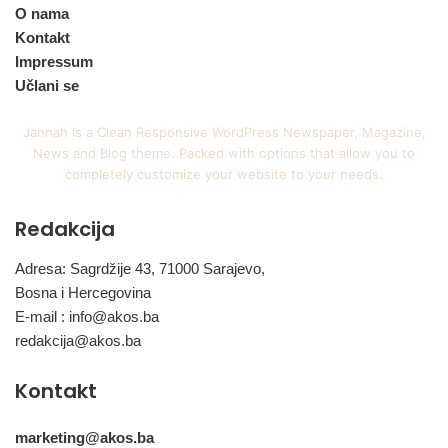
O nama
Kontakt
Impressum
Učlani se
Jannah is a Clean Responsive WordPress Newspaper, Magazine,
News and Blog theme. Packed with options that allow you to
completely customize your website to your needs.
Redakcija
Adresa: Sagrdžije 43, 71000 Sarajevo,
Bosna i Hercegovina
E-mail :
info@akos.ba
redakcija@akos.ba
Kontakt
marketing@akos.ba