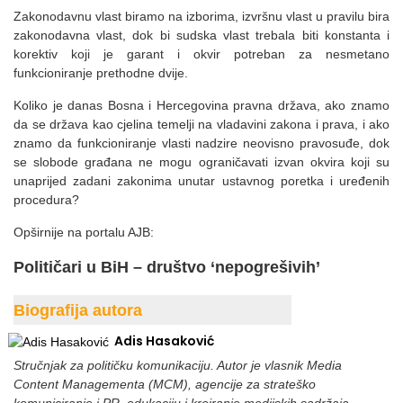
Zakonodavnu vlast biramo na izborima, izvršnu vlast u pravilu bira
zakonodavna vlast, dok bi sudska vlast trebala biti konstanta i
korektiv koji je garant i okvir potreban za nesmetano
funkcioniranje prethodne dvije.
Koliko je danas Bosna i Hercegovina pravna država, ako znamo
da se država kao cjelina temelji na vladavini zakona i prava, i ako
znamo da funkcioniranje vlasti nadzire neovisno pravosuđe, dok
se slobode građana ne mogu ograničavati izvan okvira koji su
unaprijed zadani zakonima unutar ustavnog poretka i uređenih
procedura?
Opširnije na portalu AJB:
Političari u BiH – društvo ‘nepogrešivih’
Biografija autora
Adis Hasaković
Stručnjak za političku komunikaciju. Autor je vlasnik Media
Content Managementa (MCM), agencije za strateško