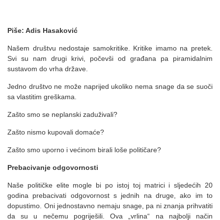
Piše: Adis Hasaković
Našem društvu nedostaje samokritike. Kritike imamo na pretek.
Svi su nam drugi krivi, počevši od građana pa piramidalnim
sustavom do vrha države.
Jedno društvo ne može naprijed ukoliko nema snage da se suoči
sa vlastitim greškama.
Zašto smo se neplanski zaduživali?
Zašto nismo kupovali domaće?
Zašto smo uporno i većinom birali loše političare?
Prebacivanje odgovornosti
Naše političke elite mogle bi po istoj toj matrici i sljedećih 20
godina prebacivati odgovornost s jednih na druge, ako im to
dopustimo. Oni jednostavno nemaju snage, pa ni znanja prihvatiti
da su u nečemu pogriješili. Ova „vrlina“ na najbolji način