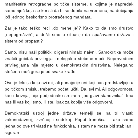
manifestira retrogradne političke sisteme, u kojima je napredak
samo riječ koja se koristi da bi se dobilo na vremenu, na dobijanju
još jednog beskorisno protraćenog mandata.
Zar je tako teško reći „do mene je“? Kako to da smo društvo
„nepogrešivih“, a došli smo u situaciju da spašavamo državu i
sistem od propasti?
Samo, nisu naši politički oligarsi nimalo naivni. Samokritika može
značiti gubitak privilegija i nelegalno stečene moći. Nepravednim
privilegijama nije mjesto u demokratskim društvima. Nelegalno
stečena moć gora je od svake krađe.
Ovo je lekcija koju svi mi, ali ponajprije oni koji nas predstavljaju u
političkom smislu, trebamo početi učiti. Da, svi mi. Ali odgovornost,
kao i krivnja, nije podjednako srezana „po glavi stanovnika“. Ima
nas ili vas koji smo, ili ste, ipak za koplje više odgovorni.
Demokratski ustroj jedne države temelji se na tri vlasti:
zakonodavnoj, izvršnoj i sudskoj. Poput tronošca – ako samo
jedna od ove tri vlasti ne funkcionira, sistem ne može biti stabilan i
siguran.