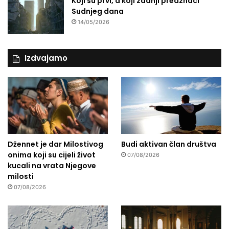
Koji su prvi, a koji zadnji predznaci
Sudnjeg dana
14/05/2026
Izdvajamo
Džennet je dar Milostivog
Budi aktivan član društva
onima koji su cijeli život
07/08/2026
kucali na vrata Njegove
milosti
07/08/2026