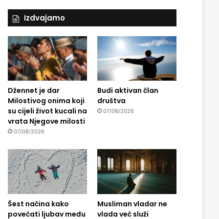
Izdvajamo
Džennet je dar
Budi aktivan član
Milostivog onima koji
društva
su cijeli život kucali na
07/08/2026
vrata Njegove milosti
07/08/2026
Šest načina kako
Musliman vladar ne
povećati ljubav među
vlada već služi