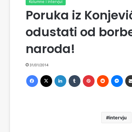
Kolumne i intervjui
Poruka iz Konjevi
odustati od borb
naroda!
31/01/2014
Facebook
X
LinkedIn
Tumblr
Pinterest
Reddit
Messenger
intervju