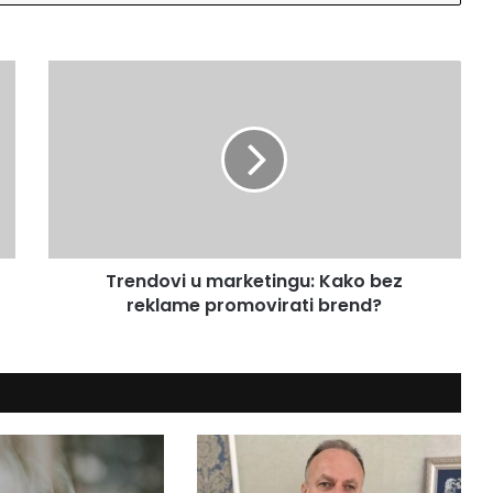
T
r
e
n
d
o
v
i
u
Trendovi u marketingu: Kako bez
m
reklame promovirati brend?
a
r
k
e
t
i
n
g
u