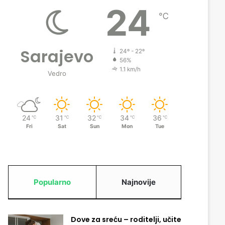
24
℃
Sarajevo
24º - 22º
56%
1.1 km/h
Vedro
24
31
32
34
36
℃
℃
℃
℃
℃
Fri
Sat
Sun
Mon
Tue
Popularno
Najnovije
Dove za sreću – roditelji, učite