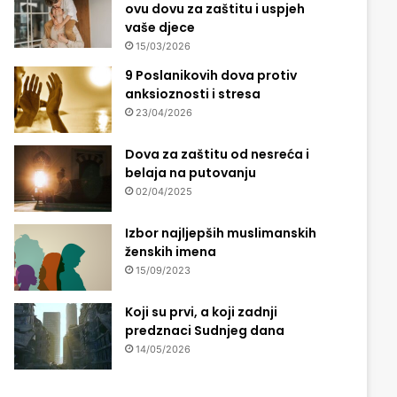
ovu dovu za zaštitu i uspjeh
vaše djece
15/03/2026
9 Poslanikovih dova protiv
anksioznosti i stresa
23/04/2026
Dova za zaštitu od nesreća i
belaja na putovanju
02/04/2025
Izbor najljepših muslimanskih
ženskih imena
15/09/2023
Koji su prvi, a koji zadnji
predznaci Sudnjeg dana
14/05/2026