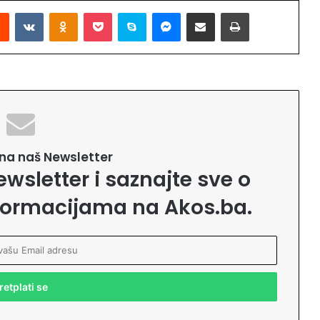
Reddit
VKontakte
Odnoklassniki
Pocket
Skype
Messenger
Podijeli putem Emaila
Printaj
e na naš Newsletter
ewsletter i saznajte sve o
formacijama na Akos.ba.