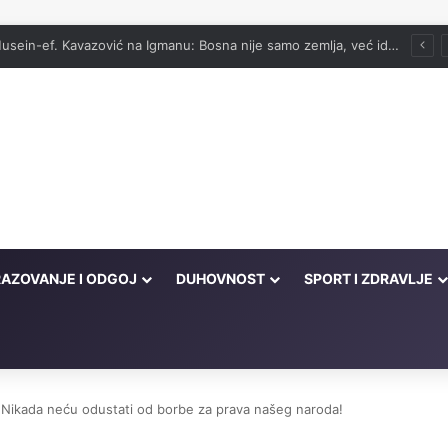
vog onima koji su cijeli život kucali na vrata Njegove milosti
AZOVANJE I ODGOJ
DUHOVNOST
SPORT I ZDRAVLJE
a: Nikada neću odustati od borbe za prava našeg naroda!