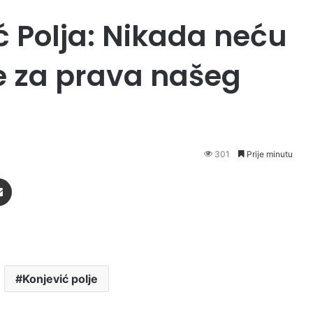
ć Polja: Nikada neću
e za prava našeg
301
Prije minutu
Podijeli putem Emaila
Konjević polje