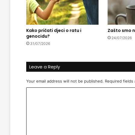
,
j
e
d
Kako pričati djeci o ratu i
Zašto smo n
a
genocidu?
n
24/07/2026
o
31/07/2026
d
v
a
Leave a Reply
s
.
.
Your email address will not be published.
Required fields
.
C
"
h
o
f
m
z
.
m
H
e
a