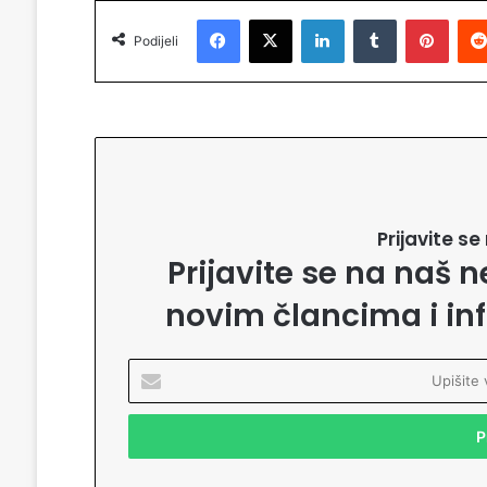
Facebook
X
LinkedIn
Tumblr
Pinterest
Podijeli
Prijavite s
Prijavite se na naš n
novim člancima i in
U
p
i
š
i
t