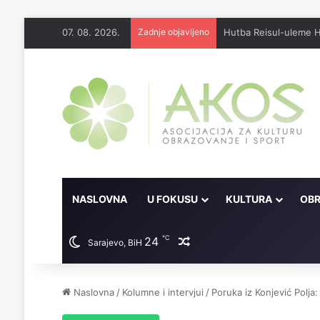
07. 08. 2026.
Zadnje objavljeno
Džennet je dar Milosti
NASLOVNA
U FOKUSU
KULTURA
OBR
℃
24
Random članak
Sarajevo, BiH
Naslovna
/
Kolumne i intervjui
/
Poruka iz Konjević Polj