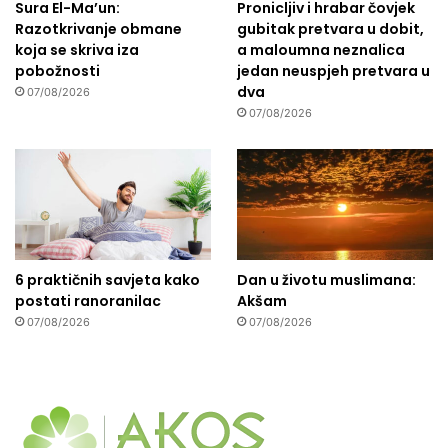
Sura El-Ma’un:
Pronicljiv i hrabar čovjek
Razotkrivanje obmane
gubitak pretvara u dobit,
koja se skriva iza
a maloumna neznalica
pobožnosti
jedan neuspjeh pretvara u
dva
07/08/2026
07/08/2026
6 praktičnih savjeta kako
Dan u životu muslimana:
postati ranoranilac
Akšam
07/08/2026
07/08/2026