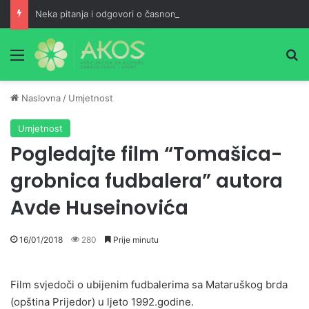
Neka pitanja i odgovori o časnom Kur'anu
Meni
Pr
Naslovna
/
Umjetnost
Umjetnost
Pogledajte film “Tomašica-
grobnica fudbalera” autora
Avde Huseinovića
16/01/2018
280
Prije minutu
Film svjedoči o ubijenim fudbalerima sa Mataruškog brda
(opština Prijedor) u ljeto 1992.godine.