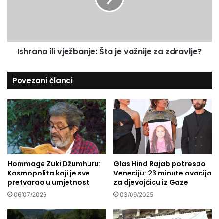
l
n
c
a
o
i
m
l
Ishrana ili vježbanje: Šta je važnije za zdravlje?
e
i
i
v
n
j
Povezani članci
t
e
h
ž
e
b
‘
a
J
n
e
j
w
e
i
:
Hommage Zuki Džumhuru:
Glas Hind Rajab potresao
s
Š
Kosmopolita koji je sve
Veneciju: 23 minute ovacija
h
t
pretvarao u umjetnost
za djevojčicu iz Gaze
s
a
t
j
06/07/2026
03/09/2025
a
e
t
v