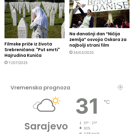
e
a
’
ž
n
i
j
Na današnji dan “Ničija
e
zemlja” osvojio Oskara za
z
Filmske priče iz života
najbolji strani film
a
Srebreničana: "Put smrti"
24/03/2025
z
Hajrudina Kunića
d
11/07/2025
r
a
v
l
Vremenska prognoza
j
31
e
℃
?
Sarajevo
31º - 21º
30%
3.68 km/h