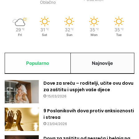
Oblačno
29
31
32
35
35
℃
℃
℃
℃
℃
Fri
Sat
Sun
Mon
Tue
Popularno
Najnovije
Dove za sreću – roditelji, učite ovu dovu
za zaštitu i uspjeh vaše djece
15/03/2026
9 Poslanikovih dova protiv anksioznosti
i stresa
23/04/2026
Dova za zaštitu od nesreća i belaja na