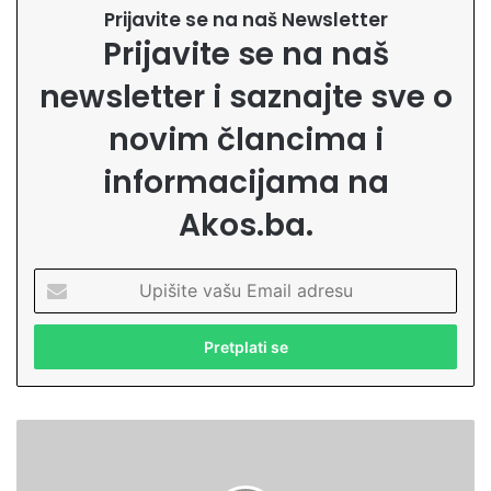
Prijavite se na naš Newsletter
Prijavite se na naš
newsletter i saznajte sve o
novim člancima i
informacijama na
Akos.ba.
U
p
i
š
i
t
e
D
v
a
a
l
š