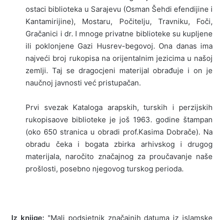
ostaci biblioteka u Sarajevu (Osman Šehdi efendijine i
Kantamirijine), Mostaru, Počitelju, Travniku, Foči,
Gračanici i dr. I mnoge privatne biblioteke su kupljene
ili poklonjene Gazi Husrev-begovoj. Ona danas ima
najveći broj rukopisa na orijentalnim je­zicima u našoj
zemlji. Taj se dragocjeni materijal obrađuje i on je
naučnoj javnosti već pristupačan.
Prvi svezak Kataloga arapskih, turskih i perzijskih
rukopisaove biblioteke je još 1963. godine štampan
(oko 650 stranica u obradi prof.Kasima Dobrače). Na
obradu čeka i bogata zbirka arhivskog i drugog
materijala, naročito značajnog za proučavanje naše
prošlosti, posebno njegovog turskog perioda.
Iz knjige:
"Mali podsjetnik značajnih datuma iz islamske