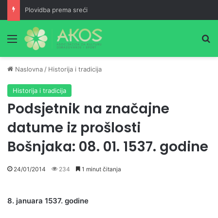
Plovidba prema sreći
Meni
Pr
Naslovna
/
Historija i tradicija
Historija i tradicija
Podsjetnik na značajne
datume iz prošlosti
Bošnjaka: 08. 01. 1537. godine
24/01/2014
234
1 minut čitanja
8. januara 1537. godine