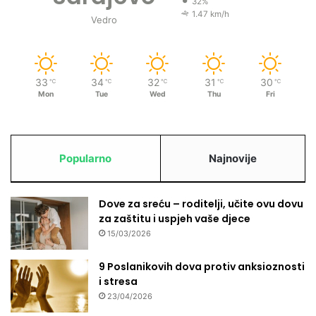
32%
1.47 km/h
Vedro
33
34
32
31
30
℃
℃
℃
℃
℃
Mon
Tue
Wed
Thu
Fri
Popularno
Najnovije
Dove za sreću – roditelji, učite ovu dovu
za zaštitu i uspjeh vaše djece
15/03/2026
9 Poslanikovih dova protiv anksioznosti
i stresa
23/04/2026