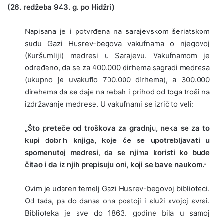
(26. redžeba 943. g. po Hidžri)
Napisana je i potvrđena na sarajevskom šeriatskom
sudu Gazi Husrev-begova vakufnama o njegovoj
(Kuršumliji) medresi u Sarajevu. Vakufnamom je
određeno, da se za 400.000 dirhema sagradi medre­sa
(ukupno je uvakufio 700.000 dirhema), a 300.000
direhema da se daje na rebah i prihod od toga troši na
izdržavanje medrese. U vakufnami se izričito veli:
„Što preteče od troškova za gradnju, neka se za to
kupi dobrih knjiga, koje će se upo­trebljavati u
spomenutoj medresi, da se njima koris­ti ko bude
čitao i da iz njih prepisuju oni, koji se bave naukom.
"
Ovim je udaren temelj Gazi Husrev-begovoj biblio­teci.
Od tada, pa do danas ona postoji i služi svojoj svrsi.
Biblioteka je sve do 1863. godine bila u sa­moj