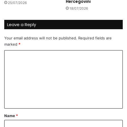
Hercegovini
25/07/2026
p
18/07/2026
e
ć
i
Leave a Reply
n
e
Your email address will not be published.
Required fields are
?
marked
*
C
o
m
m
e
n
t
*
Name
*