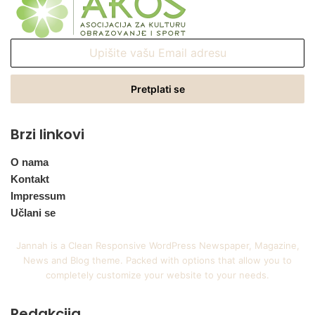
Upišite
vašu
Email
adresu
Brzi linkovi
O nama
Kontakt
Impressum
Učlani se
Jannah is a Clean Responsive WordPress Newspaper, Magazine,
News and Blog theme. Packed with options that allow you to
completely customize your website to your needs.
Redakcija