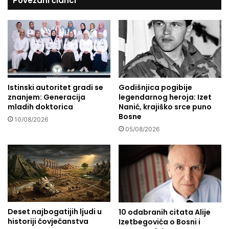
Povezani članci
i
e
s
h
t
f
o
:
m
K
/
o
a
s
t
u
e
Istinski autoritet gradi se
Godišnjica pogibije
b
znanjem: Generacija
legendarnog heroja: Izet
i
i
mladih doktorica
Nanić, krajiško srce puno
s
l
Bosne
t
i
10/08/2026
k
05/08/2026
s
i
t
n
a
j
n
o
o
m
v
?
n
i
Deset najbogatijih ljudi u
10 odabranih citata Alije
c
historiji čovječanstva
Izetbegovića o Bosni i
i