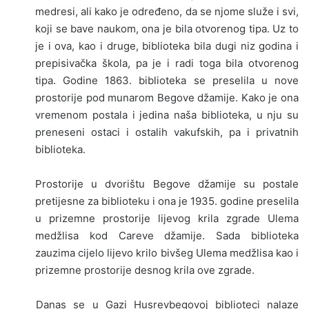
medresi, ali kako je određeno, da se njome slu­že i svi,
koji se bave naukom, ona je bila otvorenog tipa. Uz to
je i ova, kao i druge, biblioteka bila dugi niz godina i
prepisivačka škola, pa je i radi toga bila otvorenog
tipa. Godine 1863. biblioteka se pre­selila u nove
prostorije pod munarom Begove dža­mije. Kako je ona
vremenom postala i jedina naša biblioteka, u nju su
preneseni ostaci i ostalih va­kufskih, pa i privatnih
biblioteka.
Prostorije u dvo­rištu Begove džamije su postale
pretijesne za bibli­oteku i ona je 1935. godine preselila
u prizemne prostorije lijevog krila zgrade Ulema
medžlisa kod Careve džamije. Sada biblioteka
zauzima cijelo lije­vo krilo bivšeg Ulema medžlisa kao i
prizemne prostorije desnog krila ove zgrade.
Danas se u Gazi Husrevbegovoj biblioteci nalaze