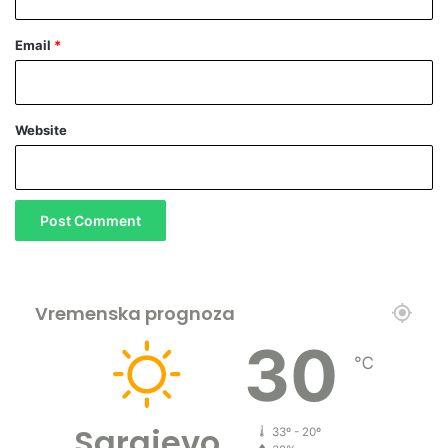
Email
*
Website
Vremenska prognoza
30
℃
Sarajevo
33º - 20º