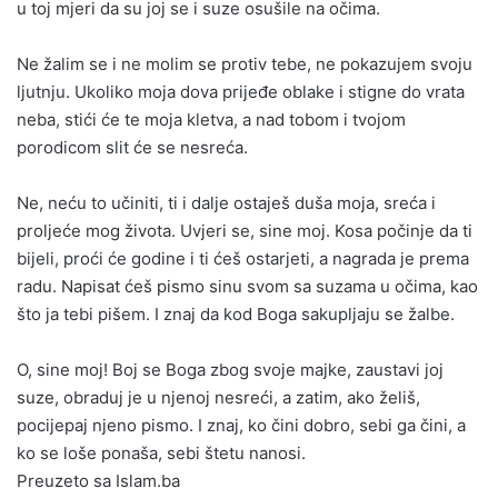
u toj mjeri da su joj se i suze osušile na očima.
Ne žalim se i ne molim se protiv tebe, ne pokazujem svoju
ljutnju. Ukoliko moja dova prijeđe oblake i stigne do vrata
neba, stići će te moja kletva, a nad tobom i tvojom
porodicom slit će se nesreća.
Ne, neću to učiniti, ti i dalje ostaješ duša moja, sreća i
proljeće mog života. Uvjeri se, sine moj. Kosa počinje da ti
bijeli, proći će godine i ti ćeš ostarjeti, a nagrada je prema
radu. Napisat ćeš pismo sinu svom sa suzama u očima, kao
što ja tebi pišem. I znaj da kod Boga sakupljaju se žalbe.
O, sine moj! Boj se Boga zbog svoje majke, zaustavi joj
suze, obraduj je u njenoj nesreći, a zatim, ako želiš,
pocijepaj njeno pismo. I znaj, ko čini dobro, sebi ga čini, a
ko se loše ponaša, sebi štetu nanosi.
Preuzeto sa Islam.ba