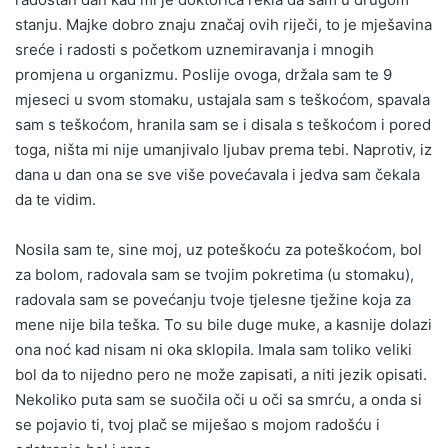
stanju. Majke dobro znaju značaj ovih riječi, to je mješavina
sreće i radosti s početkom uznemiravanja i mnogih
promjena u organizmu. Poslije ovoga, držala sam te 9
mjeseci u svom stomaku, ustajala sam s teškoćom, spavala
sam s teškoćom, hranila sam se i disala s teškoćom i pored
toga, ništa mi nije umanjivalo ljubav prema tebi. Naprotiv, iz
dana u dan ona se sve više povećavala i jedva sam čekala
da te vidim.
Nosila sam te, sine moj, uz poteškoću za poteškoćom, bol
za bolom, radovala sam se tvojim pokretima (u stomaku),
radovala sam se povećanju tvoje tjelesne tježine koja za
mene nije bila teška. To su bile duge muke, a kasnije dolazi
ona noć kad nisam ni oka sklopila. Imala sam toliko veliki
bol da to nijedno pero ne može zapisati, a niti jezik opisati.
Nekoliko puta sam se suočila oči u oči sa smrću, a onda si
se pojavio ti, tvoj plač se miješao s mojom radošću i