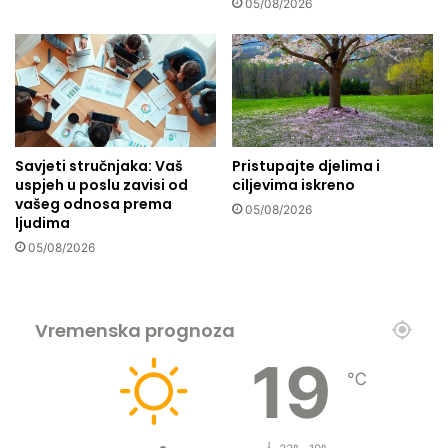
j
05/08/2026
s
e
l
r
a
a
m
m
M
a
u
z
s
a
t
Savjeti stručnjaka: Vaš
Pristupajte djelima i
n
a
uspjeh u poslu zavisi od
ciljevima iskreno
a
f
vašeg odnosa prema
05/08/2026
?
a
ljudima
e
05/08/2026
f
.
S
a
Vremenska prognoza
b
19
r
℃
i