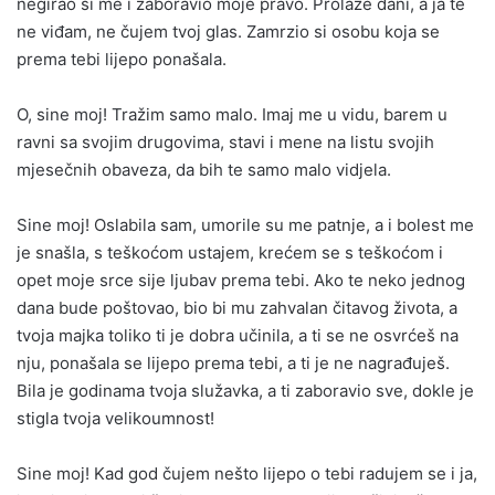
negirao si me i zaboravio moje pravo. Prolaze dani, a ja te
ne viđam, ne čujem tvoj glas. Zamrzio si osobu koja se
prema tebi lijepo ponašala.
O, sine moj! Tražim samo malo. Imaj me u vidu, barem u
ravni sa svojim drugovima, stavi i mene na listu svojih
mjesečnih obaveza, da bih te samo malo vidjela.
Sine moj! Oslabila sam, umorile su me patnje, a i bolest me
je snašla, s teškoćom ustajem, krećem se s teškoćom i
opet moje srce sije ljubav prema tebi. Ako te neko jednog
dana bude poštovao, bio bi mu zahvalan čitavog života, a
tvoja majka toliko ti je dobra učinila, a ti se ne osvrćeš na
nju, ponašala se lijepo prema tebi, a ti je ne nagrađuješ.
Bila je godinama tvoja služavka, a ti zaboravio sve, dokle je
stigla tvoja velikoumnost!
Sine moj! Kad god čujem nešto lijepo o tebi radujem se i ja,