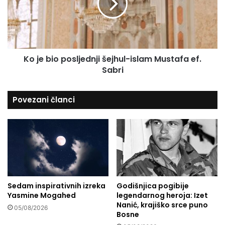
a
b
z
i
a
o
n
p
a
o
b
Ko je bio posljednji šejhul-islam Mustafa ef.
s
i
Sabri
l
t
j
i
e
Povezani članci
b
d
o
n
l
j
j
i
i
š
n
e
e
j
g
h
o
Sedam inspirativnih izreka
Godišnjica pogibije
u
Yasmine Mogahed
legendarnog heroja: Izet
p
l
Nanić, krajiško srce puno
r
-
05/08/2026
Bosne
i
i