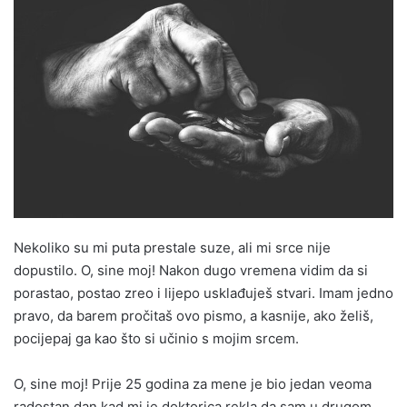
Nekoliko su mi puta prestale suze, ali mi srce nije
dopustilo. O, sine moj! Nakon dugo vremena vidim da si
porastao, postao zreo i lijepo usklađuješ stvari. Imam jedno
pravo, da barem pročitaš ovo pismo, a kasnije, ako želiš,
pocijepaj ga kao što si učinio s mojim srcem.
O, sine moj! Prije 25 godina za mene je bio jedan veoma
radostan dan kad mi je doktorica rekla da sam u drugom