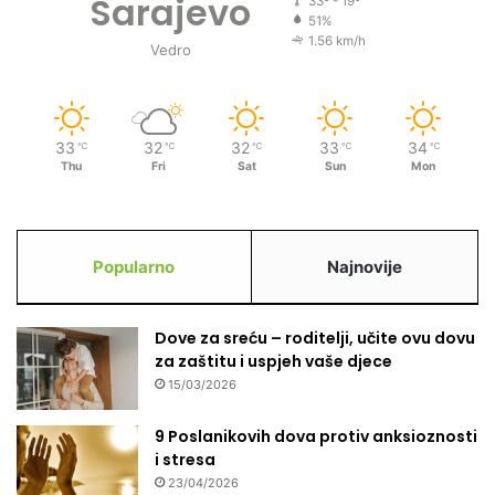
Sarajevo
33º - 19º
51%
1.56 km/h
Vedro
33
32
32
33
34
℃
℃
℃
℃
℃
Thu
Fri
Sat
Sun
Mon
Popularno
Najnovije
Dove za sreću – roditelji, učite ovu dovu
za zaštitu i uspjeh vaše djece
15/03/2026
9 Poslanikovih dova protiv anksioznosti
i stresa
23/04/2026