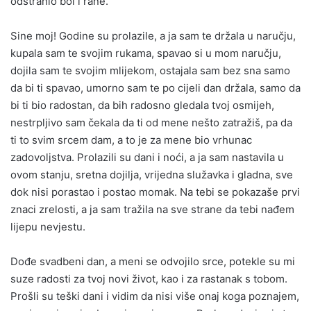
odstranio bol i rane.
Sine moj! Godine su prolazile, a ja sam te držala u naručju,
kupala sam te svojim rukama, spavao si u mom naručju,
dojila sam te svojim mlijekom, ostajala sam bez sna samo
da bi ti spavao, umorno sam te po cijeli dan držala, samo da
bi ti bio radostan, da bih radosno gledala tvoj osmijeh,
nestrpljivo sam čekala da ti od mene nešto zatražiš, pa da
ti to svim srcem dam, a to je za mene bio vrhunac
zadovoljstva. Prolazili su dani i noći, a ja sam nastavila u
ovom stanju, sretna dojilja, vrijedna služavka i gladna, sve
dok nisi porastao i postao momak. Na tebi se pokazaše prvi
znaci zrelosti, a ja sam tražila na sve strane da tebi nađem
lijepu nevjestu.
Dođe svadbeni dan, a meni se odvojilo srce, potekle su mi
suze radosti za tvoj novi život, kao i za rastanak s tobom.
Prošli su teški dani i vidim da nisi više onaj koga poznajem,