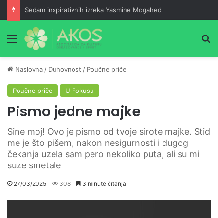
Sedam inspirativnih izreka Yasmine Mogahed
Meni
Pr
Naslovna
/
Duhovnost
/
Poučne priče
Poučne priče
U Fokusu
Pismo jedne majke
Sine moj! Ovo je pismo od tvoje sirote majke. Stid
me je što pišem, nakon nesigurnosti i dugog
čekanja uzela sam pero nekoliko puta, ali su mi
suze smetale
27/03/2025
308
3 minute čitanja