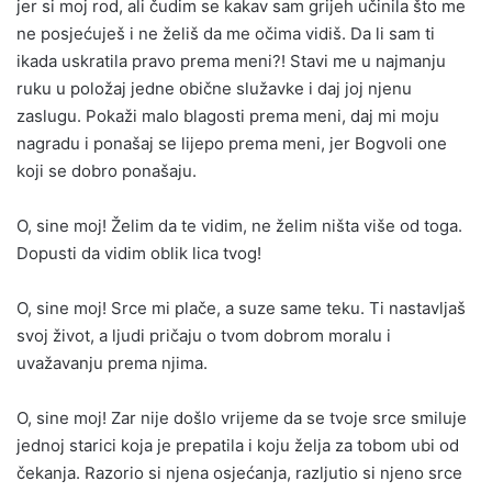
jer si moj rod, ali čudim se kakav sam grijeh učinila što me
ne posjećuješ i ne želiš da me očima vidiš. Da li sam ti
ikada uskratila pravo prema meni?! Stavi me u najmanju
ruku u položaj jedne obične služavke i daj joj njenu
zaslugu. Pokaži malo blagosti prema meni, daj mi moju
nagradu i ponašaj se lijepo prema meni, jer Bogvoli one
koji se dobro ponašaju.
O, sine moj! Želim da te vidim, ne želim ništa više od toga.
Dopusti da vidim oblik lica tvog!
O, sine moj! Srce mi plače, a suze same teku. Ti nastavljaš
svoj život, a ljudi pričaju o tvom dobrom moralu i
uvažavanju prema njima.
O, sine moj! Zar nije došlo vrijeme da se tvoje srce smiluje
jednoj starici koja je prepatila i koju želja za tobom ubi od
čekanja. Razorio si njena osjećanja, razljutio si njeno srce