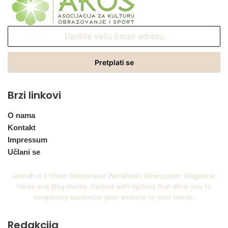
Upišite
vašu
Email
adresu
Brzi linkovi
O nama
Kontakt
Impressum
Učlani se
Jannah is a Clean Responsive WordPress Newspaper, Magazine,
News and Blog theme. Packed with options that allow you to
completely customize your website to your needs.
Redakcija