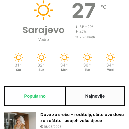
o
27
℃
m
i
n
i
Sarajevo
31º - 20º
r
47%
a
2.26 km/h
Vedro
j
u
g
r
31
32
34
36
34
℃
℃
℃
℃
℃
a
Sat
Sun
Mon
Tue
Wed
d
o
m
Popularno
Najnovije
Dove za sreću – roditelji, učite ovu dovu
za zaštitu i uspjeh vaše djece
15/03/2026