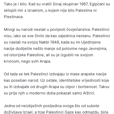
Tako je i bilo. Kad su vratili Sinaj okupiran 1967, Egipćani su
sklopili mir s Izraelom, u kojem nije bilo Palestine ni
Plestinaca.
Mnogi su narodi nestali u povijesti čovječanstva. Palestinci
nisu, iako se sve činilo da kao zajednica nestanu. Palestinci
su nastali na svojoj Nakbi 1948, kada su im Ujedinjene
nacije dodijelile nešto manje od polovine nego Jevrejima,
od istorijske Palestine, ali su je izgubili ne svojom
krivicom, nego svih Arapa.
Od tada se tek Palestinci izdvajaju iz mase arapske nacije
kao poseban narod. Uz ostale, identitetske vrijednosti koje
su ih izdvajale od drugih Arapa su otpor i borbenost. Takvu
su prije njih u moderno doba pokazali samo Alžirci.
Jedna od neizbježnih posljedica ovoga što od subote
doživljava Izrael, a trpe Palestinci Gaze kao odmazdu, biće