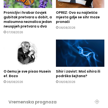
ć
g
u
o
"
Pronicljiv i hrabar čovjek
OPREZ: Ovo su najčešća
d
gubitak pretvara u dobit, a
mjesta gdje se sihr moze
i
maloumna neznalica jedan
pronaći
n
neuspjeh pretvara u dva
e
06/08/2026
07/08/2026
:
M
u
n
a
r
e
d
O čemu je sve pisao Husein
Sihir i zavist: Moć sihira ili
ž
ef. Đozo
podrška šejtana?
a
06/08/2026
06/08/2026
m
i
j
a
Vremenska prognoza
d