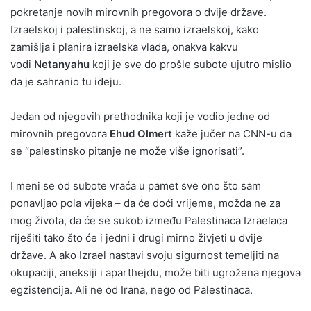
pokretanje novih mirovnih pregovora o dvije države.
Izraelskoj i palestinskoj, a ne samo izraelskoj, kako
zamišlja i planira izraelska vlada, onakva kakvu
vodi
Netanyahu
koji je sve do prošle subote ujutro mislio
da je sahranio tu ideju.
Jedan od njegovih prethodnika koji je vodio jedne od
mirovnih pregovora
Ehud Olmert
kaže jučer na CNN-u da
se “palestinsko pitanje ne može više ignorisati”.
I meni se od subote vraća u pamet sve ono što sam
ponavljao pola vijeka – da će doći vrijeme, možda ne za
mog života, da će se sukob između Palestinaca Izraelaca
riješiti tako što će i jedni i drugi mirno živjeti u dvije
države. A ako Izrael nastavi svoju sigurnost temeljiti na
okupaciji, aneksiji i aparthejdu, može biti ugrožena njegova
egzistencija. Ali ne od Irana, nego od Palestinaca.