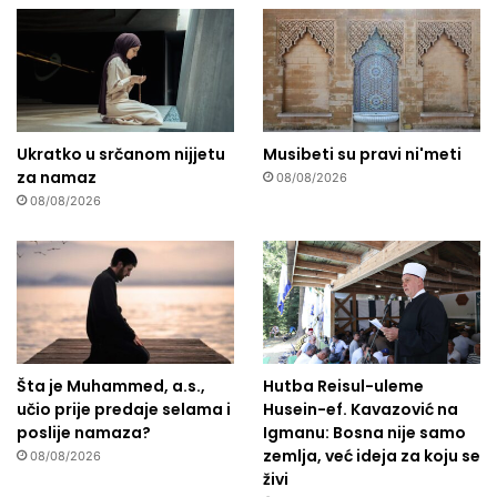
Ukratko u srčanom nijjetu
Musibeti su pravi ni'meti
za namaz
08/08/2026
08/08/2026
Šta je Muhammed, a.s.,
Hutba Reisul-uleme
učio prije predaje selama i
Husein-ef. Kavazović na
poslije namaza?
Igmanu: Bosna nije samo
zemlja, već ideja za koju se
08/08/2026
živi