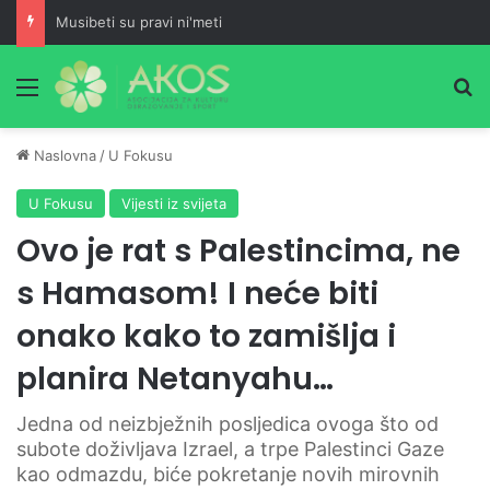
Musibeti su pravi ni'meti
Meni
Pr
Naslovna
/
U Fokusu
U Fokusu
Vijesti iz svijeta
Ovo je rat s Palestincima, ne
s Hamasom! I neće biti
onako kako to zamišlja i
planira Netanyahu…
Jedna od neizbježnih posljedica ovoga što od
subote doživljava Izrael, a trpe Palestinci Gaze
kao odmazdu, biće pokretanje novih mirovnih