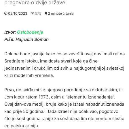
pregovora o dvije države
09/10/2023
575
2 minute čitanja
Izvor:
Oslobođenje
Piše: Hajrudin Somun
Dok ne bude jasnije kako će se završiti ovaj novi mali rat na
Srednjem istoku, ima dosta stvari koje ga čine
jedinstvenim i drukčijim od svih u najdugotrajnijoj svjetskoj
krizi modernih vremena.
Prvo, ne sviđa mi se njegovo poređenje sa oktobarskim, ili
Jom kipur ratom 1973, osim u “elementu iznenađenja”.
Ovaj dan-dva mediji bruje kako je Izrael napadnut iznenada
kao prije 50 godina. I tada Izrael nije očekivao, pogotovo
što je šest godina ranije za šest dana tim elementom slistio
egipatsku armiju.