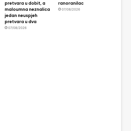
pretvara u dobit, a
ranoranilac
maloumna neznalica
07/08/2026
jedan neuspjeh
pretvara u dva
07/08/2026