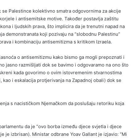
ok se Palestince kolektivno smatra odgovornima za akcije
korjele i antisemitske motive. Također postavlja zaštitu
na i ljudskih prava, što implicira da je trenutni napad na
nja demonstranata koji pozivaju na “slobodnu Palestinu”
prava i kombinaciju antisemitizma s kritikom Izraela.
 jasnoća o antisemitizmu kako bismo ga mogli prepoznati i
amo jasno razmišljati dok se bavimo i odgovaramo na ono što
 iskreni kada govorimo o ovim istovremenim stvarnostima
, kao i eskalacija protjerivanja na Zapadnoj obali) dok se
đenja s nacističkom Njemačkom da poslušaju retoriku koja
arlamentu da je “ovo borba između djece svjetla i djece
e je izbrisan). Ministar odbrane Yoav Gallant je izjavio: “Mi