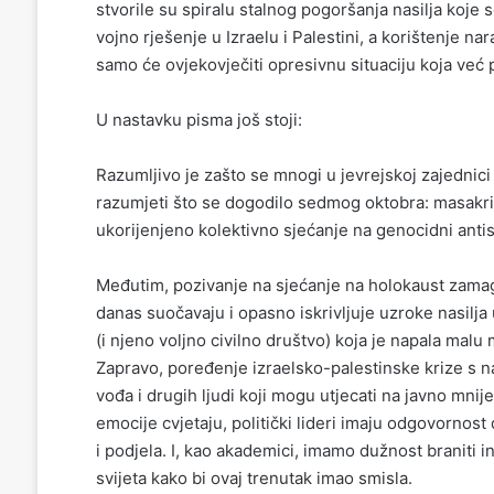
stvorile su spiralu stalnog pogoršanja nasilja koje
vojno rješenje u Izraelu i Palestini, a korištenje na
samo će ovjekovječiti opresivnu situaciju koja već 
U nastavku pisma još stoji:
Razumljivo je zašto se mnogi u jevrejskoj zajednic
razumjeti što se dogodilo sedmog oktobra: masakri i
ukorijenjeno kolektivno sjećanje na genocidni anti
Međutim, pozivanje na sjećanje na holokaust zamag
danas suočavaju i opasno iskrivljuje uzroke nasilja u
(i njeno voljno civilno društvo) koja je napala malu
Zapravo, poređenje izraelsko-palestinske krize s n
vođa i drugih ljudi koji mogu utjecati na javno mnije
emocije cvjetaju, politički lideri imaju odgovornost
i podjela. I, kao akademici, imamo dužnost braniti i
svijeta kako bi ovaj trenutak imao smisla.