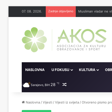
07. 08. 2026.
Zadnje objavljeno
Musliman vladar ne vl
NASLOVNA
U FOKUSU
KULTURA
OBR
℃
28
Random članak
Sarajevo, BiH
Naslovna
/
Vijesti
/
Vijesti iz svijeta
/
Otvoreno pismo pro