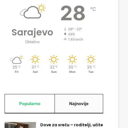
28
℃
Sarajevo
28º - 22º
49%
1.49 km/h
Oblačno
25
31
32
35
35
℃
℃
℃
℃
℃
Fri
Sat
Sun
Mon
Tue
Popularno
Najnovije
Dove za sreću – roditelji, učite