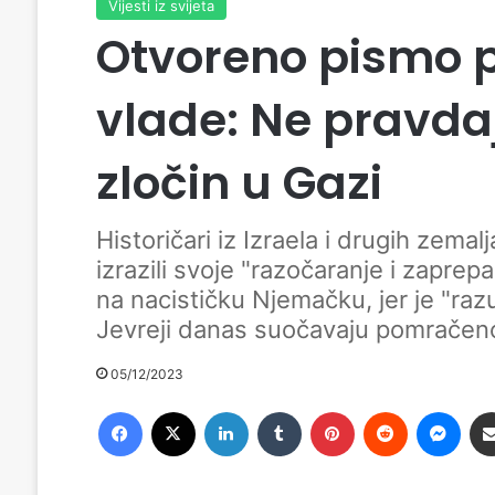
Vijesti iz svijeta
Otvoreno pismo p
vlade: Ne pravda
zločin u Gazi
Historičari iz Izraela i drugih zemal
izrazili svoje "razočaranje i zaprepa
na nacističku Njemačku, jer je "raz
Jevreji danas suočavaju pomračen
05/12/2023
Facebook
X
LinkedIn
Tumblr
Pinterest
Reddit
Messenger