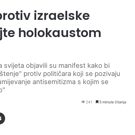
rotiv izraelske
jte holokaustom
ja svijeta objavili su manifest kako bi
štenje" protiv političara koji se pozivaju
umijevanje antisemitizma s kojim se
o"
241
5 minute čitanja
Podijeli putem Emaila