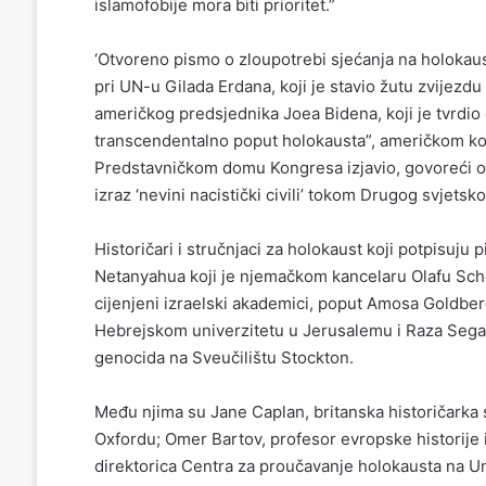
islamofobije mora biti prioritet.”
‘Otvoreno pismo o zloupotrebi sjećanja na holokaus
pri UN-u Gilada Erdana, koji je stavio žutu zvijezdu
američkog predsjednika Joea Bidena, koji je tvrdio
transcendentalno poput holokausta”, američkom kon
Predstavničkom domu Kongresa izjavio, govoreći o pa
izraz ‘nevini nacistički civili’ tokom Drugog svjetsko
Historičari i stručnjaci za holokaust koji potpisuj
Netanyahua koji je njemačkom kancelaru Olafu Schol
cijenjeni izraelski akademici, poput Amosa Goldber
Hebrejskom univerzitetu u Jerusalemu i Raza Segala
genocida na Sveučilištu Stockton.
Među njima su Jane Caplan, britanska historičarka 
Oxfordu; Omer Bartov, profesor evropske historije
direktorica Centra za proučavanje holokausta na U