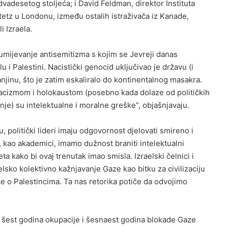
dvadesetog stoljeća; i David Feldman, direktor Instituta
etz u Londonu, između ostalih istraživača iz Kanade,
i Izraela.
umijevanje antisemitizma s kojim se Jevreji danas
u i Palestini. Nacistički genocid uključivao je državu (i
anjinu, što je zatim eskaliralo do kontinentalnog masakra.
nacizmom i holokaustom (posebno kada dolaze od političkih
enje) su intelektualne i moralne greške”, objašnjavaju.
 politički lideri imaju odgovornost djelovati smireno i
I, kao akademici, imamo dužnost braniti intelektualni
ta kako bi ovaj trenutak imao smisla. Izraelski čelnici i
aelsko kolektivno kažnjavanje Gaze kao bitku za civilizaciju
iče o Palestincima. Ta nas retorika potiče da odvojimo
i šest godina okupacije i šesnaest godina blokade Gaze