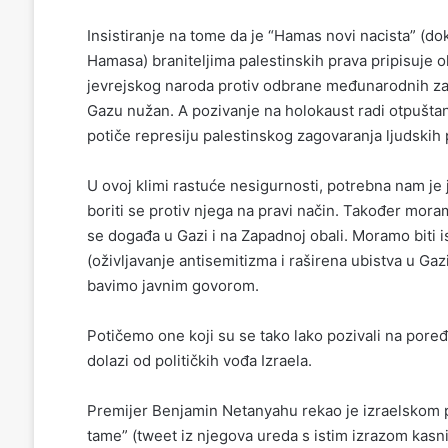
Insistiranje na tome da je “Hamas novi nacista” (d
Hamasa) braniteljima palestinskih prava pripisuje o
jevrejskog naroda protiv odbrane međunarodnih zako
Gazu nužan. A pozivanje na holokaust radi otpušta
potiče represiju palestinskog zagovaranja ljudskih 
U ovoj klimi rastuće nesigurnosti, potrebna nam je
boriti se protiv njega na pravi način. Također mor
se događa u Gazi i na Zapadnoj obali. Moramo biti
(oživljavanje antisemitizma i raširena ubistva u Gazi
bavimo javnim govorom.
Potičemo one koji su se tako lako pozivali na pore
dolazi od političkih vođa Izraela.
Premijer Benjamin Netanyahu rekao je izraelskom p
tame” (tweet iz njegova ureda s istim izrazom kasnij