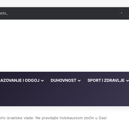
ada već služi
AZOVANJE I ODGOJ
DUHOVNOST
SPORT I ZDRAVLJE
tiv izraelske vlade: Ne pravdajte holokaustom zločin u Gazi