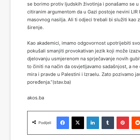
se borimo protiv ljudskih životinja i ponašamo se u 
citiranim argumentom da u Gazi postoje nevini LIR P
masovnog nasilja. Ali ti odjeci trebali bi služiti ka
širenje.
​Kao akademici, imamo odgovornost upotrijebiti svoje
pokušali smanjiti provokativan jezik koji može izazv
djelovanju usmjerenom na sprječavanje novih gubit
to činiti na način da osvjetljavamo sadašnjost, a n
mira i pravde u Palestini i Izraelu. Zato pozivamo ja
poređenja.”(stav.ba)
akos.ba
Facebook
X
LinkedIn
Tumblr
Pinterest
Podijeli