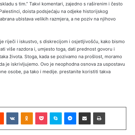
skladu s tim.” Takvi komentari, zajedno s raširenim i često
alestinci, doista podsjećaju na odjeke historijskog
o zabrana ubistava velikih razmjera, a ne poziv na njihovo
 riječi i iskustvo, s diskrecijom i osjetljivošću, kako bismo
ati više razdora i, umjesto toga, dati prednost govoru i
aka života. Stoga, kada se pozivamo na prošlost, moramo
e da je iskrivljujemo. Ovo je neophodna osnova za uspostavu
vne osobe, pa tako i medije. prestanite koristiti takva
Reddit
VKontakte
Odnoklassniki
Pocket
Skype
Messenger
Podijeli putem Emaila
Printaj