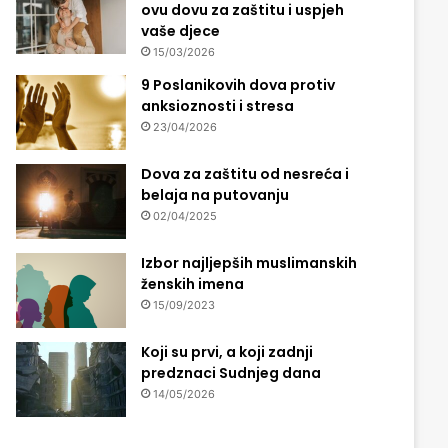
ovu dovu za zaštitu i uspjeh
vaše djece
15/03/2026
9 Poslanikovih dova protiv
anksioznosti i stresa
23/04/2026
Dova za zaštitu od nesreća i
belaja na putovanju
02/04/2025
Izbor najljepših muslimanskih
ženskih imena
15/09/2023
Koji su prvi, a koji zadnji
predznaci Sudnjeg dana
14/05/2026