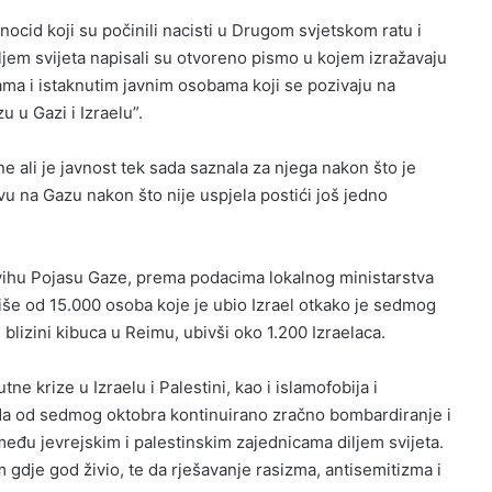
enocid koji su počinili nacisti u Drugom svjetskom ratu i
 diljem svijeta napisali su otvoreno pismo u kojem izražavaju
ama i istaknutim javnim osobama koji se pozivaju na
u u Gazi i Izraelu”.
 ali je javnost tek sada saznala za njega nakon što je
u na Gazu nakon što nije uspjela postići još jedno
vihu Pojasu Gaze, prema podacima lokalnog ministarstva
više od 15.000 osoba koje je ubio Izrael otkako je sedmog
lizini kibuca u Reimu, ubivši oko 1.200 Izraelaca.
e krize u Izraelu i Palestini, kao i islamofobija i
ada od sedmog oktobra kontinuirano zračno bombardiranje i
h među jevrejskim i palestinskim zajednicama diljem svijeta.
gdje god živio, te da rješavanje rasizma, antisemitizma i