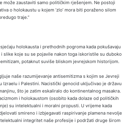
 se može zaustaviti samo političkim rješenjem. Ne postoji
rativa o holokaustu u kojem ‘zlo’ mora biti poraženo silom
predugo traje.”
i sjećaju holokausta i prethodnih pogroma kada pokušavaju
 slike koje su se pojavile nakon toga iskoristile su duboko
semitizam, potaknut suviše bliskom jevrejskom historijom.
ljuje naše razumijevanje antisemitizma s kojim se Jevreji
 Izraelu i Palestini. Nacistički genocid uključivao je državu
 manjinu, što je zatim eskaliralo do kontinentalnog masakra.
acizmom i holokaustom (osobito kada dolaze od političkih
nje) su intelektualni i moralni propusti. U vrijeme kada
 djelovati smireno i izbjegavati raspirivanje plamena nevolje
ntelektualni integritet naše profesije i podržati druge širom