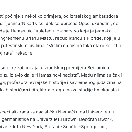
t’ počinje s nekoliko primjera, od izraelskog ambasadora
 s riječima ‘Nikad više’ dok se obraćao Općoj skupštini, do
 da je Hamas bio “upleten u barbarstvo koje je jednako
gresmenu Brianu Mastu, republikancu s Floride, koji je u
lestinskim civilima: “Mislim da nismo tako olako koristili
g rata”, rekao je.
u pismo ne zaboravljaju izraelskog premijera Benjamina
zu izjavio da je “Hamas novi nacista”. Među njima su čak i
ga, profesora jevrejske historije i savremenog judaizma na
, historičara i direktora programa za studije holokausta i
specijalizirana za nacističku Njemačku na Univerzitetu u
 i germanistike na Univerzitetu Brown; Debórah Dwork,
niverzitetu New York; Stefanie Schüler-Springorum,