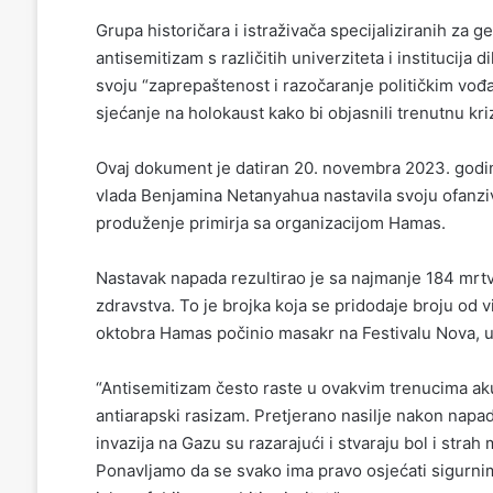
Grupa historičara i istraživača specijaliziranih za g
antisemitizam s različitih univerziteta i institucija
svoju “zaprepaštenost i razočaranje političkim vođ
sjećanje na holokaust kako bi objasnili trenutnu kriz
Ovaj dokument je datiran 20. novembra 2023. godine
vlada Benjamina Netanyahua nastavila svoju ofanziv
produženje primirja sa organizacijom Hamas.
Nastavak napada rezultirao je sa najmanje 184 mrt
zdravstva. To je brojka koja se pridodaje broju od 
oktobra Hamas počinio masakr na Festivalu Nova, u b
“Antisemitizam često raste u ovakvim trenucima akutn
antiarapski rasizam. Pretjerano nasilje nakon nap
invazija na Gazu su razarajući i stvaraju bol i stra
Ponavljamo da se svako ima pravo osjećati sigurnim 