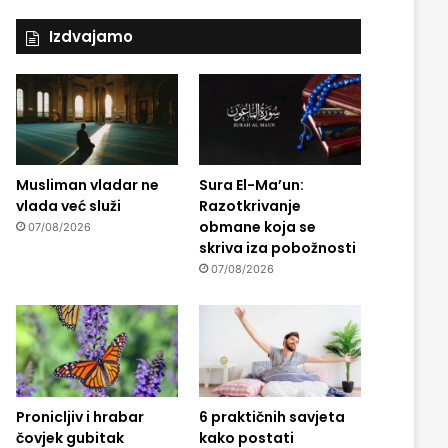
Izdvajamo
Musliman vladar ne
Sura El-Ma’un:
vlada već služi
Razotkrivanje
obmane koja se
07/08/2026
skriva iza pobožnosti
07/08/2026
Pronicljiv i hrabar
6 praktičnih savjeta
čovjek gubitak
kako postati