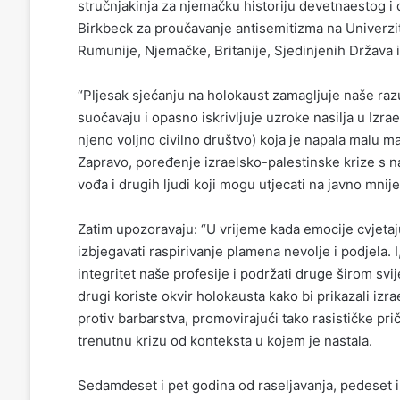
stručnjakinja za njemačku historiju devetnaestog i 
Birkbeck za proučavanje antisemitizma na Univerzit
Rumunije, Njemačke, Britanije, Sjedinjenih Država il
“Pljesak sjećanju na holokaust zamagljuje naše raz
suočavaju i opasno iskrivljuje uzroke nasilja u Izrael
njeno voljno civilno društvo) koja je napala malu m
Zapravo, poređenje izraelsko-palestinske krize s 
vođa i drugih ljudi koji mogu utjecati na javno mnij
Zatim upozoravaju: “U vrijeme kada emocije cvjetaju,
izbjegavati raspirivanje plamena nevolje i podjela. 
integritet naše profesije i podržati druge širom svije
drugi koriste okvir holokausta kako bi prikazali izr
protiv barbarstva, promovirajući tako rasističke pr
trenutnu krizu od konteksta u kojem je nastala.
Sedamdeset i pet godina od raseljavanja, pedeset 