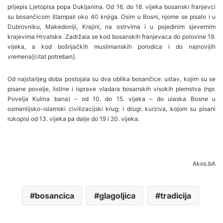
prijepis Ljetopisa popa Dukljanina. Od 16. do 18. vijeka bosanski franjevci
su bosančicom štampali oko 40 knjiga. Osim u Bosni, njome se pisalo i u
Dubrovniku, Makedoniji, Krajini, na ostrvima i u pojedinim sjevernim
krajevima Hrvatske. Zadržala se kod bosanskih franjevaca do polovine 19.
vijeka, a kod bošnjačkih muslimanskih porodica i do najnovijih
vremena[citat potreban].
Od najstarijeg doba postojala su dva oblika bosančice: ustav, kojim su se
pisane povelje, listine i isprave vladara bosanskih visokih plemstva (npr.
Povelja Kulina bana) – od 10. do 15. vijeka – do ulaska Bosne u
osmanlijsko-islamski civilizacijski krug; i drugi: kurziva, kojom su pisani
rukopisi od 13. vijeka pa dalje do 19 i 20. vijeka.
Akos.bA
bosancica
glagoljica
tradicija