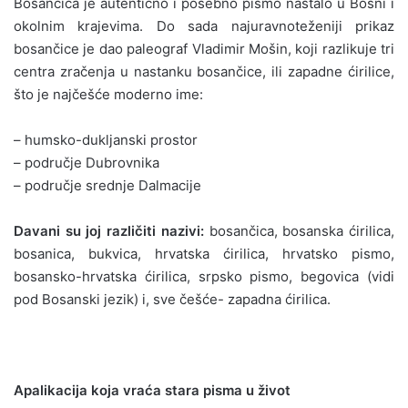
Bosančica je autentično i posebno pismo nastalo u Bosni i
okolnim krajevima. Do sada najuravnoteženiji prikaz
bosančice je dao paleograf Vladimir Mošin, koji razlikuje tri
centra zračenja u nastanku bosančice, ili zapadne ćirilice,
što je najčešće moderno ime:
– humsko-dukljanski prostor
– područje Dubrovnika
– područje srednje Dalmacije
Davani su joj različiti nazivi:
bosančica, bosanska ćirilica,
bosanica, bukvica, hrvatska ćirilica, hrvatsko pismo,
bosansko-hrvatska ćirilica, srpsko pismo, begovica (vidi
pod Bosanski jezik) i, sve češće- zapadna ćirilica.
Apalikacija koja vraća stara pisma u život