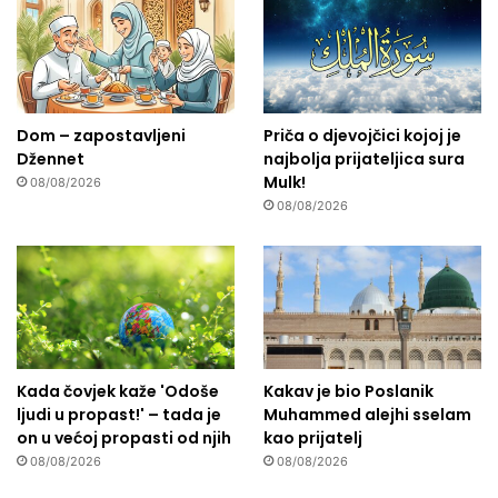
Dom – zapostavljeni
Priča o djevojčici kojoj je
Džennet
najbolja prijateljica sura
Mulk!
08/08/2026
08/08/2026
Kada čovjek kaže 'Odoše
Kakav je bio Poslanik
ljudi u propast!' – tada je
Muhammed alejhi sselam
on u većoj propasti od njih
kao prijatelj
08/08/2026
08/08/2026