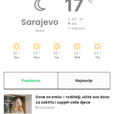
17
℃
Sarajevo
30º - 16º
88%
0.66 km/h
Vedro
30
33
35
32
33
℃
℃
℃
℃
℃
Sun
Mon
Tue
Wed
Thu
Popularno
Najnovije
Dove za sreću – roditelji, učite ovu dovu
za zaštitu i uspjeh vaše djece
15/03/2026