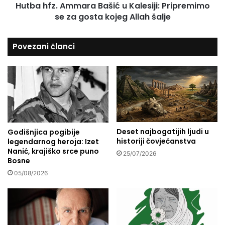
a
Hutba hfz. Ammara Bašić u Kalesiji: Pripremimo
A
l
se za gosta kojeg Allah šalje
m
u
m
u
a
Povezani članci
B
r
r
a
a
B
t
a
u
š
n
i
c
ć
u
u
:
Deset najbogatijih ljudi u
Godišnjica pogibije
K
historiji čovječanstva
legendarnog heroja: Izet
P
a
Nanić, krajiško srce puno
r
l
25/07/2026
Bosne
v
e
a
05/08/2026
s
u
i
m
j
a
i
n
: