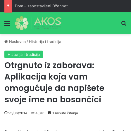
Dom – zapostavljeni Džennet
Meni
Pr
Naslovna
/
Historija i tradicija
Historija i tradicija
Otrgnuto iz zaborava:
Aplikacija koja vam
omogućuje da napišete
svoje ime na bosančici
25/06/2014
4,361
3 minute čitanja