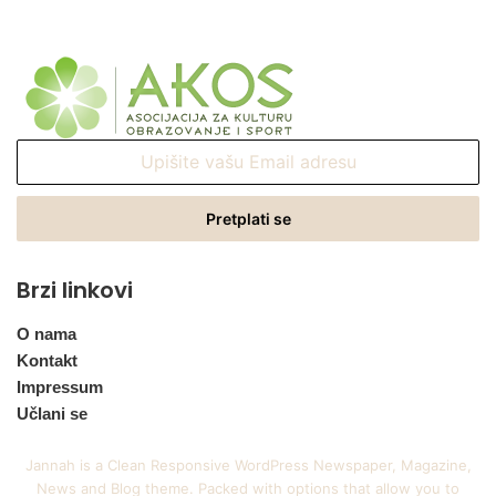
Upišite
vašu
Email
adresu
Brzi linkovi
O nama
Kontakt
Impressum
Učlani se
Jannah is a Clean Responsive WordPress Newspaper, Magazine,
News and Blog theme. Packed with options that allow you to