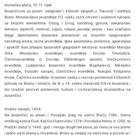
Humačka ploča, 10-11. vijek
Bosančicom su pisani: nadgrobni i ktitorski epigrafi u Travuniji i srednjoj
Bosni, Miroslavljevo jevanđelje (12. vijek); razni crkveni i svjetovni rukopisi
sa brojnim elementima čistog i živog narodnog govora; nekanonski
tekstovi (apokrifi, molitve); zapisi, netpisi, povelje, pisma – kao značajno
blago diplomatske bosanske pismenosti sa izrazitim njegovanjem
narodnog jezika; razna jevanđelja, djela apostolska, poslanice, apokalipse
i apokrifi (kao prijepisi bosanskih glagoljskih tekstova) evanđelje Manojla
Grka (Mostarsko evanđelje), evanđelje Divoša Tihoradića,
Četveroevanđelje iz Dovolje, Giljferdingov apostol, Srećkovićevo
evanđelje, Ljubljansko bosansko evanđelje (Kopitarevo), Nikoljsko
evanđelje, Vrutoški rukopis, Daničićevo evanđelje, Rukopis Krstjanina
Hvala, Čajničko evanđelje. Izvjestan zastoj u razvoju pismenosti križarskih
pohoda na Bosnu i lomača, da bi u 14. vijeku stasavala Crkva bosanska i
bio izražen procvat pismenosti, kulture i civilizacijskog stvaralaštva na
bosančici.
Hvalov rukopis, 1404.
Na bosančici su pisani i Povaljski prag na ostrvu Braču 1184., listina
omiškog kneza Đure Kačića Dubrovniku 1278 i Povaljska listina iz 1250, te
Poljički statut iz 1440. god. i mnogo drugih tekstova, po čemu je ovo pismo
i jedno od tri pisma u Hrvatskoj). Brojni su natpisi na stećcima, a poznat je i