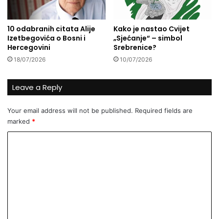
j
P
e
r
m
i
10 odabranih citata Alije
Kako je nastao Cvijet
B
p
Izetbegovića o Bosni i
„Sjećanje“ – simbol
h
r
Hercegovini
Srebrenice?
e
e
18/07/2026
10/07/2026
n
m
t
i
i
m
Leave a Reply
t
o
e
s
Your email address will not be published.
Required fields are
t
e
marked
*
u
z
a
C
g
o
o
s
m
t
m
a
k
e
o
n
j