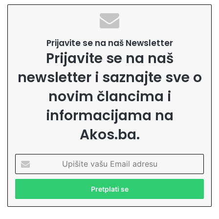
Prijavite se na naš Newsletter
Prijavite se na naš
newsletter i saznajte sve o
novim člancima i
informacijama na
Akos.ba.
U
p
i
š
i
t