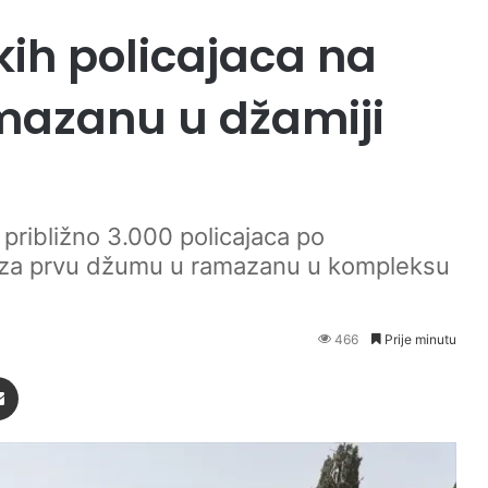
kih policajaca na
mazanu u džamiji
i približno 3.000 policajaca po
 za prvu džumu u ramazanu u kompleksu
466
Prije minutu
Podijeli putem Emaila