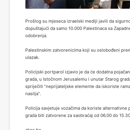
Prošlog su mjeseca izraelski mediji javili da sigurn
dopuštajući da samo 10.000 Palestinaca sa Zapadn
odobrenja.
Palestinskim zatvorenicima koji su oslobođeni pre
ulazak.
Policijski portparol izjavio je da će dodatna pojača
grada, u Istočnom Jerusalemu i unutar Starog grada
spriječiti “neprijateljske elemente da iskoriste rama
nasilja”.
Policija savjetuje vozačima da koriste alternativne 
grada biti zatvorene za saobraćaj od 06.00 do 15.3
akos.ba