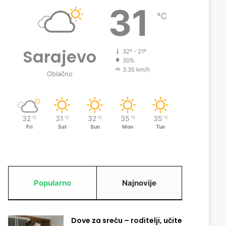
31
℃
Sarajevo
32º - 21º
30%
3.35 km/h
Oblačno
32
31
32
35
35
℃
℃
℃
℃
℃
Fri
Sat
Sun
Mon
Tue
Popularno
Najnovije
Dove za sreću – roditelji, učite