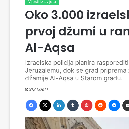
Vijesti iz svijeta
Oko 3.000 izraels
prvoj džumi u ra
Al-Aqsa
Izraelska policija planira rasporedit
Jeruzalemu, dok se grad priprema
džamije Al-Aqsa u Starom gradu.
07/03/2025
Facebook
X
LinkedIn
Tumblr
Pinterest
Reddit
Messenger