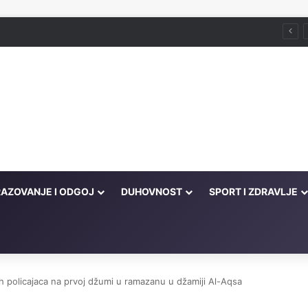
Pronicljiv i hrabar čovjek gubitak pretvara u dobit, a maloumna neznalica jedan neuspjeh pretvara u dva
AZOVANJE I ODGOJ
DUHOVNOST
SPORT I ZDRAVLJE
h policajaca na prvoj džumi u ramazanu u džamiji Al-Aqsa