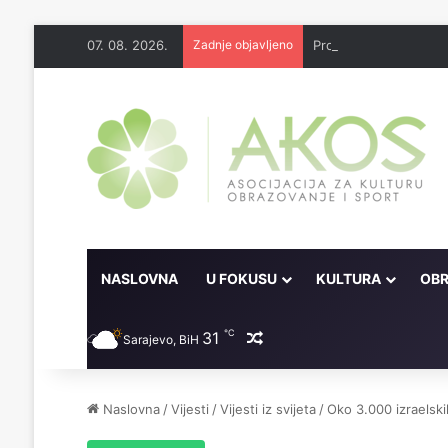
07. 08. 2026.
Zadnje objavljeno
NASLOVNA
U FOKUSU
KULTURA
OBR
℃
31
Random članak
Sarajevo, BiH
Naslovna
/
Vijesti
/
Vijesti iz svijeta
/
Oko 3.000 izraelski