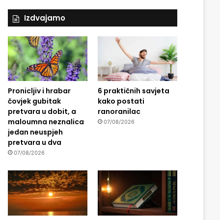
Izdvajamo
Pronicljiv i hrabar
6 praktičnih savjeta
čovjek gubitak
kako postati
pretvara u dobit, a
ranoranilac
maloumna neznalica
07/08/2026
jedan neuspjeh
pretvara u dva
07/08/2026