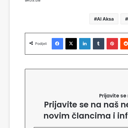
Al Aksa
Facebook
X
LinkedIn
Tumblr
Pinterest
Podijeli
Prijavite s
Prijavite se na naš n
novim člancima i in