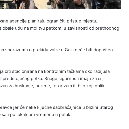
osne agencije planiraju ograničiti pristup mjestu,
e obale uđu na molitvu petkom, u zavisnosti od prethodnog
ma sporazumu o prekidu vatre u Gazi neće biti dopušten
nja biti stacionirana na kontrolnim tačkama oko radijusa
 predstojećeg petka. Snage sigurnosti imaju za cilj
zan za huškanje, nerede, terorizam ili bilo koji oblik
pravce jer će neke ključne saobraćajnice u blizini Starog
0 sati po lokalnom vremenu u petak.