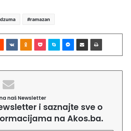
dzuma
ramazan
Reddit
VKontakte
Odnoklassniki
Pocket
Skype
Messenger
Podijeli putem Emaila
Printaj
e na naš Newsletter
ewsletter i saznajte sve o
formacijama na Akos.ba.