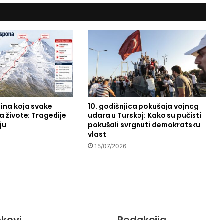
t
-
o
p
e
r
a
c
i
j
nina koja svake
10. godišnjica pokušaja vojnog
a
 živote: Tragedije
udara u Turskoj: Kako su pučisti
b
ju
pokušali svrgnuti demokratsku
e
vlast
z
15/07/2026
n
o
ž
a
:
p
r
inkovi
Redakcija
o