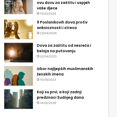
ovu dovu za zaštitu i uspjeh
vaše djece
15/03/2026
9 Poslanikovih dova protiv
anksioznosti i stresa
23/04/2026
Dova za zaštitu od nesreća i
belaja na putovanju
02/04/2025
Izbor najljepših muslimanskih
ženskih imena
15/09/2023
Koji su prvi, a koji zadnji
predznaci Sudnjeg dana
14/05/2026