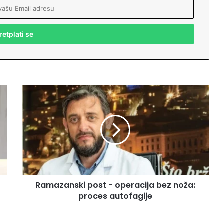
R
a
m
a
z
a
n
s
k
Ramazanski post - operacija bez noža:
i
proces autofagije
p
o
s