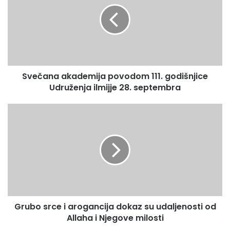
š
č
u
a
E
n
m
a
a
a
i
k
l
Svečana akademija povodom 111. godišnjice
a
a
Udruženja ilmijje 28. septembra
d
d
e
r
m
G
e
i
r
s
j
u
u
a
b
p
o
o
s
v
r
o
c
d
e
o
Grubo srce i arogancija dokaz su udaljenosti od
i
m
Allaha i Njegove milosti
a
1
r