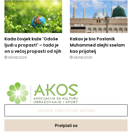
Kada čovjek kaže 'Odoše
Kakav je bio Poslanik
ljudi u propast!' – tada je
Muhammed alejhi sselam
on u većoj propasti od njih
kao prijatelj
08/08/2026
08/08/2026
Upišite
vašu
Email
adresu