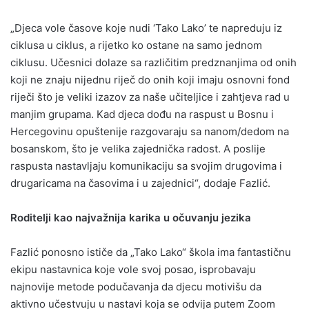
„Djeca vole časove koje nudi ‘Tako Lako’ te napreduju iz
ciklusa u ciklus, a rijetko ko ostane na samo jednom
ciklusu. Učesnici dolaze sa različitim predznanjima od onih
koji ne znaju nijednu riječ do onih koji imaju osnovni fond
riječi što je veliki izazov za naše učiteljice i zahtjeva rad u
manjim grupama. Kad djeca dođu na raspust u Bosnu i
Hercegovinu opuštenije razgovaraju sa nanom/dedom na
bosanskom, što je velika zajednička radost. A poslije
raspusta nastavljaju komunikaciju sa svojim drugovima i
drugaricama na časovima i u zajednici“, dodaje Fazlić.
Roditelji kao najvažnija karika u očuvanju jezika
Fazlić ponosno ističe da „Tako Lako“ škola ima fantastičnu
ekipu nastavnica koje vole svoj posao, isprobavaju
najnovije metode podučavanja da djecu motivišu da
aktivno učestvuju u nastavi koja se odvija putem Zoom