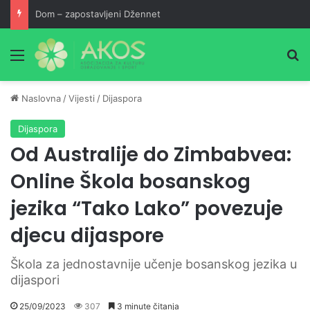
Dom – zapostavljeni Džennet
Meni
Pr
Naslovna
/
Vijesti
/
Dijaspora
Dijaspora
Od Australije do Zimbabvea:
Online Škola bosanskog
jezika “Tako Lako” povezuje
djecu dijaspore
Škola za jednostavnije učenje bosanskog jezika u
dijaspori
25/09/2023
307
3 minute čitanja