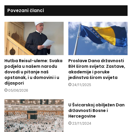
1
o
Povezani članci
1
g
.
a
g
n
o
c
d
i
i
j
š
a
n
d
j
Hutba Reisul-uleme: Svaka
Proslave Dana državnosti
o
podjela u našem narodu
BiH širom svijeta: Zastave,
i
k
dovodi u pitanje naš
akademije i poruke
c
a
opstanak, i u domovini i u
jedinstva širom svijeta
e
z
dijaspori
U
24/11/2025
s
05/06/2026
d
u
r
u
u
d
U Švicarskoj obilježen Dan
ž
a
državnosti Bosne i
e
Hercegovine
l
n
j
23/11/2024
j
e