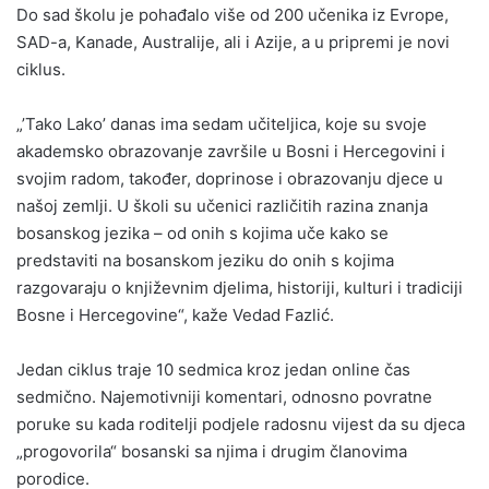
Do sad školu je pohađalo više od 200 učenika iz Evrope,
SAD-a, Kanade, Australije, ali i Azije, a u pripremi je novi
ciklus.
„’Tako Lako’ danas ima sedam učiteljica, koje su svoje
akademsko obrazovanje završile u Bosni i Hercegovini i
svojim radom, također, doprinose i obrazovanju djece u
našoj zemlji. U školi su učenici različitih razina znanja
bosanskog jezika – od onih s kojima uče kako se
predstaviti na bosanskom jeziku do onih s kojima
razgovaraju o književnim djelima, historiji, kulturi i tradiciji
Bosne i Hercegovine“, kaže Vedad Fazlić.
Jedan ciklus traje 10 sedmica kroz jedan online čas
sedmično. Najemotivniji komentari, odnosno povratne
poruke su kada roditelji podjele radosnu vijest da su djeca
„progovorila“ bosanski sa njima i drugim članovima
porodice.