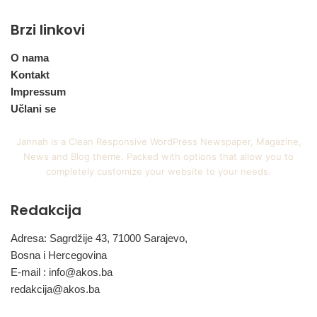
Brzi linkovi
O nama
Kontakt
Impressum
Učlani se
Jannah is a Clean Responsive WordPress Newspaper, Magazine,
News and Blog theme. Packed with options that allow you to
completely customize your website to your needs.
Redakcija
Adresa: Sagrdžije 43, 71000 Sarajevo,
Bosna i Hercegovina
E-mail :
info@akos.ba
redakcija@akos.ba