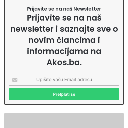
Prijavite se na naš Newsletter
Prijavite se na naš
newsletter i saznajte sve o
novim člancima i
informacijama na
Akos.ba.
U
p
i
š
i
t
e
S
v
v
a
e