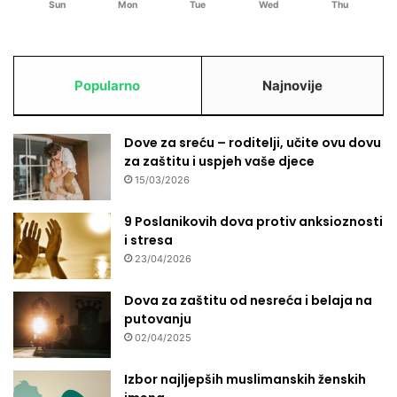
m
Sun
Mon
Tue
Wed
Thu
i
l
o
s
Popularno
Najnovije
t
i
Dove za sreću – roditelji, učite ovu dovu
za zaštitu i uspjeh vaše djece
15/03/2026
9 Poslanikovih dova protiv anksioznosti
i stresa
23/04/2026
Dova za zaštitu od nesreća i belaja na
putovanju
02/04/2025
Izbor najljepših muslimanskih ženskih