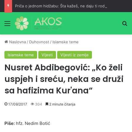
Priča o jednom hidžabu: Šta kažeš, ne daju ti roditelji?
Meni
Pr
Naslovna
/
Duhovnost
/
Islamske teme
Islamske teme
Vijesti
Vijesti iz zemlje
Nusret Abdibegović: „Ko želi
uspjeh i sreću, neka se druži
sa hafizima Kur'ana“
17/09/2017
304
2 minute čitanja
Piše:
hfz. Nedim Botić