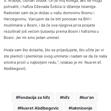
S. Arabije, Osman Siddik. On je moj kolega, ako se mogu
pohvaliti, i hafiza Dževada Šošića iz džamije Islamijje.
Radostan sam da je došao u našu domovinu Bosnu i
Hercegovinu. Vjerujem da će biti ponosan na BiH i
muslimane u Bosni, i da će ova njegova prva posjeta
rezultirati još većom ljubavlju prema Bosni i hafizima u
Bosni. Jer mi smo jedan ummet.
Hvala vam što dolazite, što se prijavljujete, što učite jer vi
ste plemići i plemkinje ovog ummeta i nadam se da će naša
smotra proći u najboljem redu.“, istakao je mr. Nusret ef.
Abdibegović.
Fondacija za hifz
hifz
kur'an
Nusret Abdibegovic
takmicenje