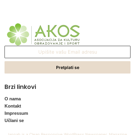
Upišite
vašu
Email
adresu
Brzi linkovi
O nama
Kontakt
Impressum
Učlani se
Jannah is a Clean Responsive WordPress Newspaper, Magazine,