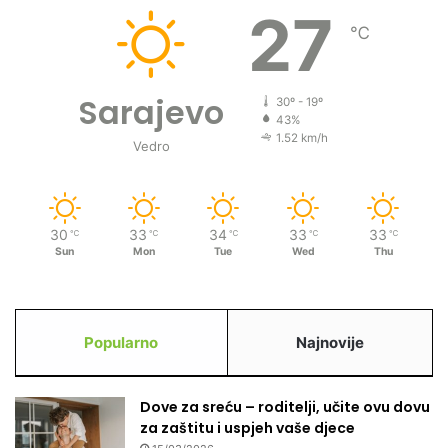
27
℃
Sarajevo
30º - 19º
43%
1.52 km/h
Vedro
30
33
34
33
33
℃
℃
℃
℃
℃
Sun
Mon
Tue
Wed
Thu
Popularno
Najnovije
Dove za sreću – roditelji, učite ovu dovu
za zaštitu i uspjeh vaše djece