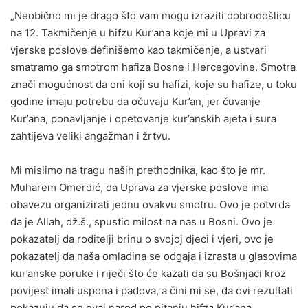
„Neobično mi je drago što vam mogu izraziti dobrodošlicu
na 12. Takmičenje u hifzu Kur’ana koje mi u Upravi za
vjerske poslove definišemo kao takmičenje, a ustvari
smatramo ga smotrom hafiza Bosne i Hercegovine. Smotra
znači mogućnost da oni koji su hafizi, koje su hafize, u toku
godine imaju potrebu da očuvaju Kur’an, jer čuvanje
Kur’ana, ponavljanje i opetovanje kur’anskih ajeta i sura
zahtijeva veliki angažman i žrtvu.
Mi mislimo na tragu naših prethodnika, kao što je mr.
Muharem Omerdić, da Uprava za vjerske poslove ima
obavezu organizirati jednu ovakvu smotru. Ovo je potvrda
da je Allah, dž.š., spustio milost na nas u Bosni. Ovo je
pokazatelj da roditelji brinu o svojoj djeci i vjeri, ovo je
pokazatelj da naša omladina se odgaja i izrasta u glasovima
kur’anske poruke i riječi što će kazati da su Bošnjaci kroz
povijest imali uspona i padova, a čini mi se, da ovi rezultati
pokazuju da se ovaj narod po pitanju hifza Kur’ana