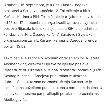
U subotu, 16. septembra, je u Gazi Husrev-begovoj
biblioteci u Sarajevu otpočelo 12. Takmičenje u hifzu
Kur’an-i Kerima u BiH. Takmičenje je trajalo tokom vikenda,
od 16. do 17. septembra u organizaciji Uprave za vjerske
poslove Rijaseta Islamske zajednice u BiH, u saradnji sa
Fondacijom „Hifz Časnog Kur’ana“ Sarajevo i Svjetskom
organizacijom za hifz Kur’an-i kerima iz Džedde, prenosi
portal INS.ba.
Takmičenje je započelo uvodnim obraćanjem mr. Nusreta
Abdibegovića, direktora Uprave za vjerske poslove
Rijaseta, te dr. Džemala Musleha, direktora Fondacije „Hifz
Časnog Kur’ana“ u Sarajevu prisutnima je ukazana
dobrodošlica, ukazano na značaj učenja Kur’ana, te je
takmičarima poželjeno puno uspjeha u narednim danima. U
nastavku donosimo par prelijepih poruka iz obraćanja mr.
Abdibegovića.