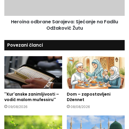
k
a
e
o
d
Heroina odbrane Sarajeva: Sjećanje na Fadilu
b
Odžaković Žutu
r
a
n
Povezani članci
e
S
a
r
a
j
e
v
''Kur'anske zanimljivosti –
Dom – zapostavljeni
a
vodič malom mufessiru''
Džennet
:
S
09/08/2026
08/08/2026
j
e
ć