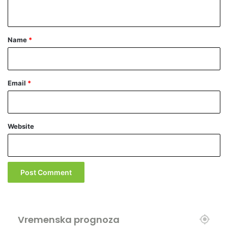
n
u
t
t
u
*
Name
*
Email
*
Website
Vremenska prognoza