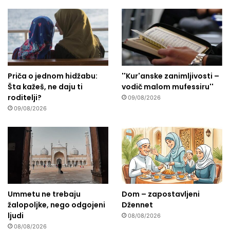
Priča o jednom hidžabu:
''Kur'anske zanimljivosti –
Šta kažeš, ne daju ti
vodič malom mufessiru''
roditelji?
09/08/2026
09/08/2026
Ummetu ne trebaju
Dom – zapostavljeni
žalopoljke, nego odgojeni
Džennet
ljudi
08/08/2026
08/08/2026