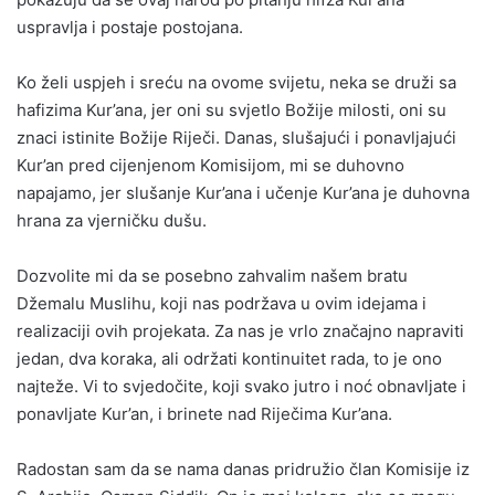
uspravlja i postaje postojana.
Ko želi uspjeh i sreću na ovome svijetu, neka se druži sa
hafizima Kur’ana, jer oni su svjetlo Božije milosti, oni su
znaci istinite Božije Riječi. Danas, slušajući i ponavljajući
Kur’an pred cijenjenom Komisijom, mi se duhovno
napajamo, jer slušanje Kur’ana i učenje Kur’ana je duhovna
hrana za vjerničku dušu.
Dozvolite mi da se posebno zahvalim našem bratu
Džemalu Muslihu, koji nas podržava u ovim idejama i
realizaciji ovih projekata. Za nas je vrlo značajno napraviti
jedan, dva koraka, ali održati kontinuitet rada, to je ono
najteže. Vi to svjedočite, koji svako jutro i noć obnavljate i
ponavljate Kur’an, i brinete nad Riječima Kur’ana.
Radostan sam da se nama danas pridružio član Komisije iz