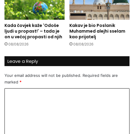
a
n
j
e
Kada čovjek kaže 'Odoše
Kakav je bio Poslanik
n
ljudi u propast!' – tada je
Muhammed alejhi sselam
a
on u većoj propasti od njih
kao prijatelj
F
08/08/2026
08/08/2026
a
d
i
Leave a Reply
l
u
Your email address will not be published.
Required fields are
O
marked
*
d
ž
C
a
k
o
o
m
v
m
i
ć
e
Ž