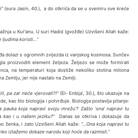
i”
(sura Jasin, 40.), a do otkrića da se u svemiru sve kreće
žnja u Kur’anu. U suri Hadid (gvožđe) Uzvišeni Allah kaže:
e ljudima koristi…“
a dolazi s ogromnih zvijezda iz vanjskog kosmosa. Sunčev
la proizvoditi element željeza. Željezo se može formirati
a, na temperaturi koja dostiže nekoliko stotina miliona
 Zemlju, jer nije nastalo na Zemlji.
li, pa zar neće vjerovati?!”
(El- Enbija’, 30.), što ukazuje na
e, kao što biologija i potvrđuje. Biologija postavlja pitanje:
a pauka koja napravi svoju mrežu’? Zašto ‘ona’ napravi tu
a kao i u našem jeziku?”
Danas se otkriva i dokazuje da
 ženka, i zato Uzvišeni Allah kaže:
“…Ona koja napravi tu
nko izlažemo dokaze narodu koji hoće da razmisli.”