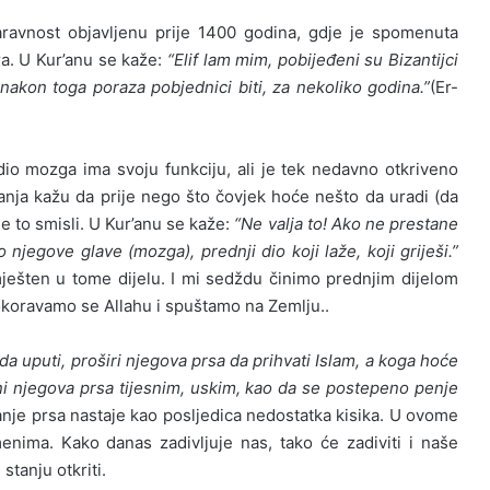
aravnost objavljenu prije 1400 godina, gdje je spomenuta
a. U Kur’anu se kaže:
“Elif lam mim, pobijeđeni su Bizantijci
 nakon toga poraza pobjednici biti, za nekoliko godina.”
(Er-
o mozga ima svoju funkciju, ali je tek nedavno otkriveno
anja kažu da prije nego što čovjek hoće nešto da uradi (da
e to smisli. U Kur’anu se kaže:
“Ne valja to! Ako ne prestane
o njegove glave (mozga), prednji dio koji laže, koji griješi.”
 smješten u tome dijelu. I mi sedždu činimo prednjim dijelom
pokoravamo se Allahu i spuštamo na Zemlju..
a uputi, proširi njegova prsa da prihvati Islam, a koga hoće
čini njegova prsa tijesnim, uskim, kao da se postepeno penje
anje prsa nastaje kao posljedica nedostatka kisika. U ovome
nima. Kako danas zadivljuje nas, tako će zadiviti i naše
tanju otkriti.