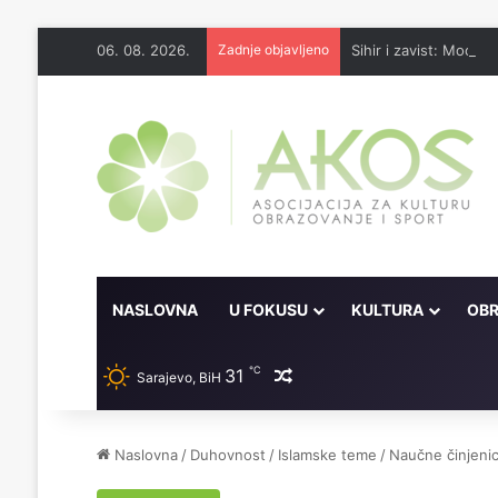
06. 08. 2026.
Zadnje objavljeno
Sihir i zavist: Moć sih
NASLOVNA
U FOKUSU
KULTURA
OBR
℃
31
Random članak
Sarajevo, BiH
Naslovna
/
Duhovnost
/
Islamske teme
/
Naučne činjeni