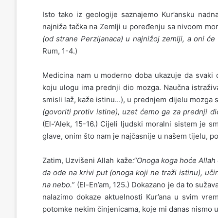
Isto tako iz geologije saznajemo Kur’ansku nadn
najniža tačka na Zemlji u poređenju sa nivoom mor
(od strane Perzijanaca) u najnižoj zemlji, a oni će
Rum, 1-4.)
Medicina nam u moderno doba ukazuje da svaki di
koju ulogu ima prednji dio mozga. Naučna istraživ
smisli laž, kaže istinu…), u prednjem dijelu mozga s
(govoriti protiv istine), uzet ćemo ga za prednji di
(El-‘Alek, 15-16.) Cijeli ljudski moralni sistem je
glave, onim što nam je najčasnije u našem tijelu, 
Zatim, Uzvišeni Allah kaže
:“Onoga koga hoće Allah d
da ode na krivi put (onoga koji ne traži istinu), u
na nebo.”
(El-En’am, 125.) Dokazano je da to sužav
nalazimo dokaze aktuelnosti Kur’ana u svim vreme
potomke nekim činjenicama, koje mi danas nismo u s