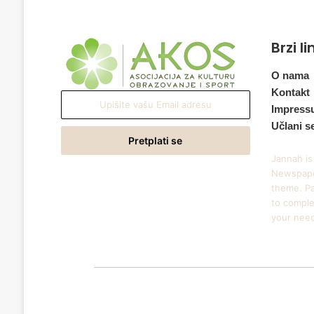
Brzi l
O nama
Kontakt
Upišite
Impress
vašu
Učlani s
Email
adresu
Jannah is
Newspape
theme. Pa
to comple
your nee