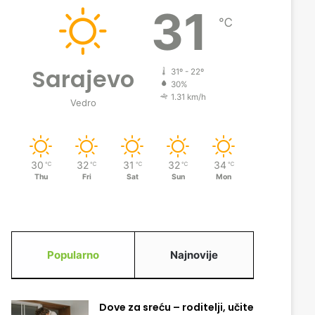
31
℃
Sarajevo
31º - 22º
30%
1.31 km/h
Vedro
30
32
31
32
34
℃
℃
℃
℃
℃
Thu
Fri
Sat
Sun
Mon
Popularno
Najnovije
Dove za sreću – roditelji, učite