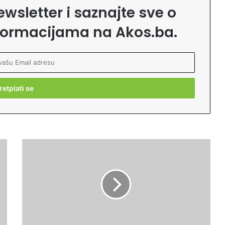
ewsletter i saznajte sve o
formacijama na Akos.ba.
Z
a
š
t
o
s
u
B