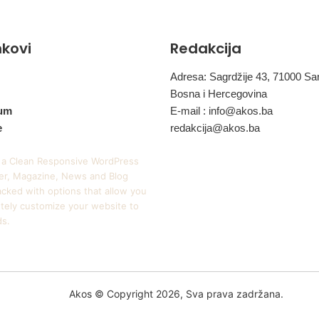
J
u
g
inkovi
Redakcija
o
s
l
Adresa: Sagrdžije 43, 71000 Sa
a
Bosna i Hercegovina
v
um
E-mail :
info@akos.ba
i
e
redakcija@akos.ba
j
u
 a Clean Responsive WordPress
r, Magazine, News and Blog
cked with options that allow you
tely customize your website to
ds.
Akos © Copyright 2026, Sva prava zadržana.