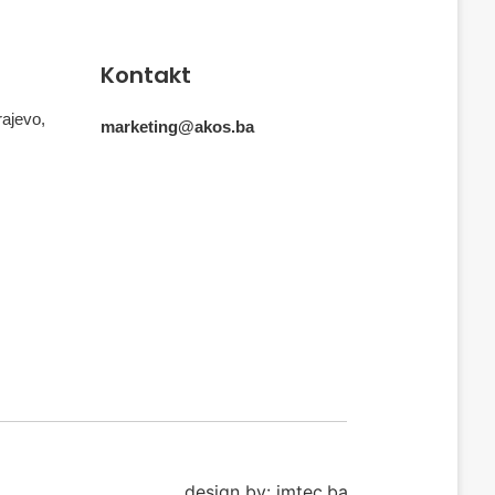
Kontakt
rajevo,
marketing@akos.ba
design by: imtec.ba