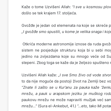
Kaže o tome Uzvišeni Allah:
“I sve u kosmosu plov
došlo se tek krajem 17. stoljeća.
Gvožđe je jedan od elemenata na koje se skreće pa
„I gvožđe smo spustili, u kome je velika snaga i koj
Otkrića moderne astronomije iznose da ruda gvožđ
sistem ne posjeduje strukturu koja bi u sebi mog
jedino na zvijezdama koje su mnogo veće od Sunc
stepeni. Zbog toga se kaže da je željezo spušteno na
Uzvišeni Allah kaže:
„I sve Smo živo od vode stvori
to da nije moguće da postoji život na Zemlji bez vod
“Znate li zašto se u Kur’anu za pauka kaže ‘ženk
mrežu, a pauk u arapskom jeziku je muškog rod
paukovu mrežu ne može napraviti mužjak već samo
mrežu…”
(Sura el-Ankebut, 41.)
“…eto, tako Mi pota