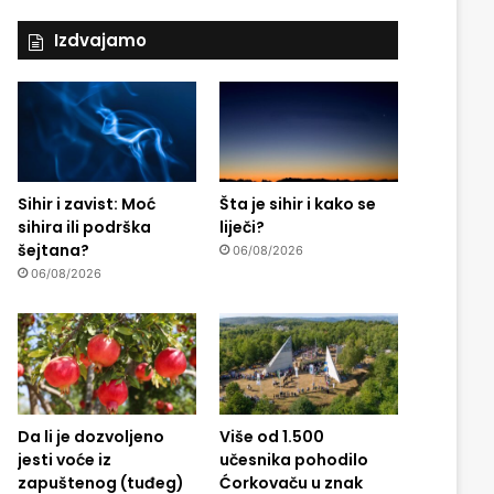
Izdvajamo
Sihir i zavist: Moć
Šta je sihir i kako se
sihira ili podrška
liječi?
šejtana?
06/08/2026
06/08/2026
Da li je dozvoljeno
Više od 1.500
jesti voće iz
učesnika pohodilo
zapuštenog (tuđeg)
Ćorkovaču u znak