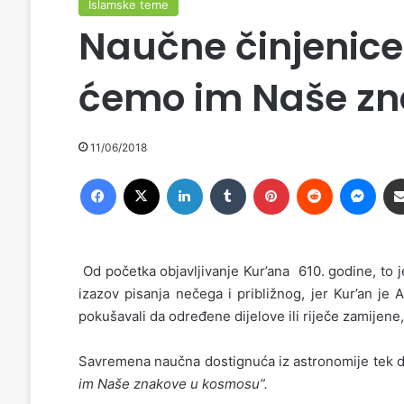
Islamske teme
Naučne činjenice
ćemo im Naše zn
11/06/2018
Facebook
X
LinkedIn
Tumblr
Pinterest
Reddit
Messenger
Od početka objavljivanje Kur’ana 610. godine, to je
izazov pisanja nečega i približnog, jer Kur’an je 
pokušavali da određene dijelove ili riječe zamijene, 
Savremena naučna dostignuća iz astronomije tek da
im Naše znakove u kosmosu”.