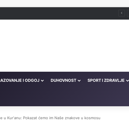
ira ili podrška šejtana?
AZOVANJE I ODGOJ
DUHOVNOST
SPORT I ZDRAVLJE
ce u Kur'anu: Pokazat ćemo im Naše znakove u kosmosu