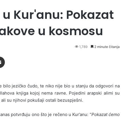
 u Kur'anu: Pokazat
akove u kosmosu
1,789
2 minute čitanja
Podijeli putem Emaila
 bilo jezičko čudo, te niko nije bio u stanju da odgovori na
Allahova knjiga kojoj nema ravne. Pojedini arapski alimi su
ali su njihovi pokušaji ostali bezuspješni.
nas potvrđuju ono što je rečeno u Kur’anu: “
Pokazat ćemo