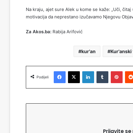
Na kraju, ajet sure Alek u kome se kaže: „Uči, čita
motivacija da neprestano izučavamo Njegovu Objavu
Za Akos.ba:
Rabija Arifović
kur'an
Kur'anski
Facebook
X
LinkedIn
Tumblr
Pinterest
Podijeli
Prijavite s