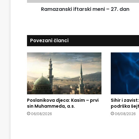
a
k
d
Ramazanski iftarski meni – 27. dan
i
r
i
e
f
s
t
u
a
Povezani članci
r
s
k
i
m
e
n
i
–
Poslanikova djeca: Kasim – prvi
Sihir i zavist
2
sin Muhammeda, a.s.
podrška šej
7
.
06/08/2026
06/08/2026
d
a
n