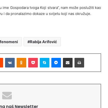
j u ime Gospodara tvoga Koji stvara“, nam može poslužiti kao
 i da pronalazimo dokaze u svijetu koji nas okružuje.
 fenomeni
Rabija Arifović
Reddit
VKontakte
Odnoklassniki
Pocket
Skype
Messenger
Podijeli putem Emaila
Printaj
e na naš Newsletter